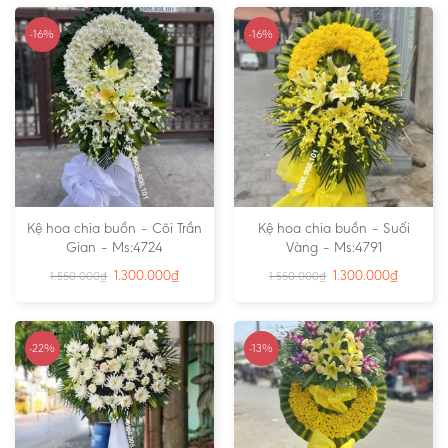
-16%
-16%
Kệ hoa chia buồn – Cõi Trần
Kệ hoa chia buồn – Suối
Gian – Ms:4724
Vàng – Ms:4791
1.300.000
₫
1.300.000
₫
1.550.000
₫
1.550.000
₫
-22%
-13%