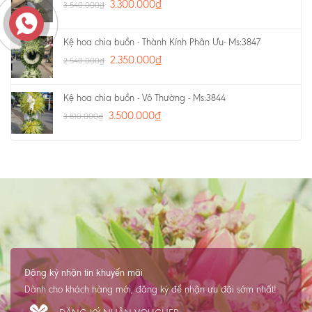
3.300.000
₫
3.540.000
₫
Kệ hoa chia buồn - Thành Kính Phân Ưu- Ms:3847
2.350.000
₫
2.540.000
₫
Kệ hoa chia buồn - Vô Thường - Ms:3844
3.500.000
₫
3.810.000
₫
Đăng ký nhận tin khuyến mãi
Dành cho khách hàng mới, đăng ký để nhận ưu đãi sớm nhất!