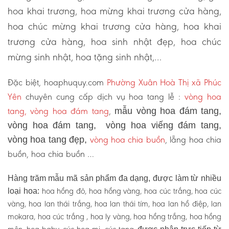
hoa khai trương, hoa mừng khai trương cửa hàng,
hoa chúc mừng khai trương cửa hàng, hoa khai
trương cửa hàng, hoa sinh nhật đẹp, hoa chúc
mừng sinh nhật, hoa tặng sinh nhật,…
Đặc biệt, hoaphuquy.com
Phường Xuân Hoà Thị xã Phúc
Yên
chuyên cung cấp dịch vụ hoa tang lễ :
vòng hoa
tang, vòng hoa đám tang
,
mẫu vòng hoa đám tang,
vòng hoa đám tang, vòng hoa viếng đám tang,
vòng hoa chia buồn
, lẵng hoa chia
vòng hoa tang đẹp,
buồn, hoa chia buồn …
Hàng trăm mẫu mã sản phẩm đa dạng, được làm từ nhiều
hoa hồng đỏ, hoa hồng vàng, hoa cúc trắng, hoa cúc
loại hoa:
vàng, hoa lan thái trắng, hoa lan thái tím, hoa lan hồ điệp, lan
mokara, hoa cúc trắng , hoa ly vàng, hoa hồng trắng, hoa hồng