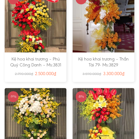
Kệ hoa khai trương – Phú
Kệ hoa khai trương – Thần
Quý Công Danh – Ms:3831
Tài 79- Ms:3829
2.500.000
₫
3.300.000
₫
2.790.000
₫
3.590.000
₫
-9%
-8%