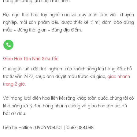
hàng tin tưởng lựa chọn mỗi năm.
Đội ngũ thợ hoa tay nghề cao và quy trình làm việc chuyên
nghiệp, mỗi sản phẩm đều được thiết kế tỉ mỉ, đảm bảo đúng
mẫu – đúng thời gian – đúng địa điểm.
Giao Hoa Tận Nhà Siêu Tốc
Chúng tôi luôn đặt trải nghiệm của khách hàng lên hàng đầu: hỗ
trợ tư vấn 24/7, chụp ảnh duyệt mẫu trước khi giao,
giao nhanh
trong 2 giờ
.
Với mạng lưới điện hoa liên kết rộng khắp toàn quốc, chúng tôi có
khả năng xử lý đơn hàng nhanh chóng và giao hoa tận nơi dù
bất cứ đâu.
Liên hệ Hotline :
0906.908.101 | 0587.088.088