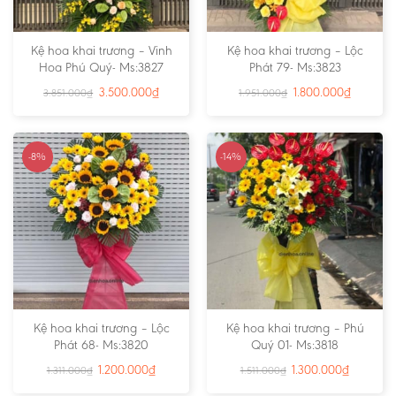
Kệ hoa khai trương – Vinh
Kệ hoa khai trương – Lộc
Hoa Phú Quý- Ms:3827
Phát 79- Ms:3823
3.500.000
₫
1.800.000
₫
3.851.000
₫
1.951.000
₫
-8%
-14%
Kệ hoa khai trương – Lộc
Kệ hoa khai trương – Phú
Phát 68- Ms:3820
Quý 01- Ms:3818
1.200.000
₫
1.300.000
₫
1.311.000
₫
1.511.000
₫