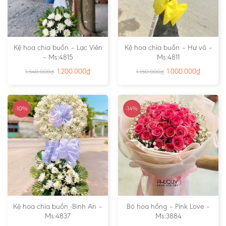
Kệ hoa chia buồn – Lạc Viên
Kệ hoa chia buồn – Hư vô –
– Ms:4815
Ms:4811
1.200.000
₫
1.000.000
₫
1.540.000
₫
1.150.000
₫
-10%
-14%
Kệ hoa chia buồn -Bình An –
Bó hoa hồng – Pink Love –
Ms:4837
Ms:3884