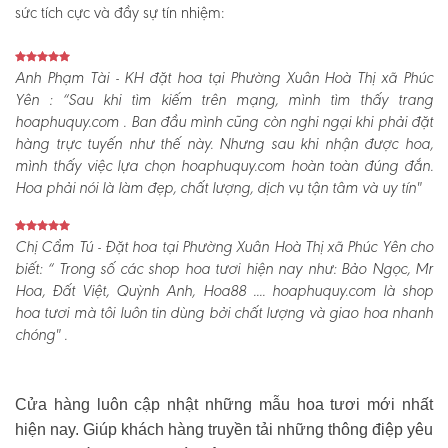
sức tích cực và đầy sự tín nhiệm:
Anh Phạm Tài - KH đặt hoa tại Phường Xuân Hoà Thị xã Phúc
Yên :
“Sau khi tìm kiếm trên mạng, mình tìm thấy trang
hoaphuquy.com . Ban đầu mình cũng còn nghi ngại khi phải đặt
hàng trực tuyến như thế này. Nhưng sau khi nhận được hoa,
mình thấy việc lựa chọn hoaphuquy.com hoàn toàn đúng đắn.
Hoa phải nói là làm đẹp, chất lượng, dịch vụ tận tâm và uy tín"
Chị Cẩm Tú - Đặt hoa tại Phường Xuân Hoà Thị xã Phúc Yên cho
biết:
“ Trong số các shop hoa tươi hiện nay như: Bảo Ngọc, Mr
Hoa, Đất Việt, Quỳnh Anh, Hoa88 .... hoaphuquy.com là shop
hoa tươi mà tôi luôn tin dùng bởi chất lượng và giao hoa nhanh
chóng" .
Cửa hàng luôn cập nhật những mẫu hoa tươi mới nhất
hiện nay. Giúp khách hàng truyền tải những thông điệp yêu