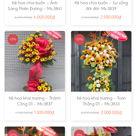
Kệ hoa chia buồn – Ánh
Kệ hoa chia buồn – Sự sống
Sáng Thiên Đường – Ms:3841
đời đời- Ms:3839
6.000.000
₫
2.500.000
₫
6.210.000
₫
2.610.000
₫
-13%
-13%
Kệ hoa khai trương – Thành
Kệ hoa khai trương – Toàn
Công 01 – Ms:3837
Thắng 01 – Ms:3833
1.500.000
₫
2.000.000
₫
1.730.000
₫
2.290.000
₫
-10%
-8%