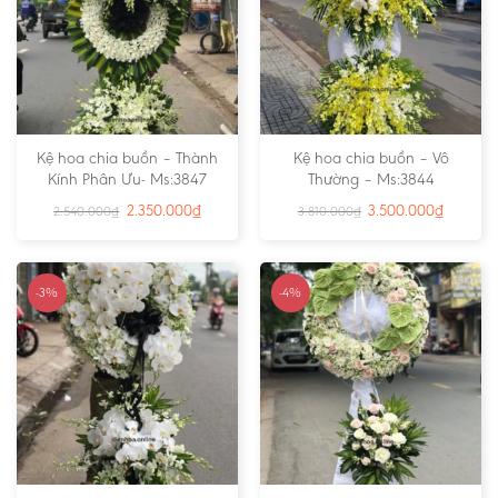
Kệ hoa chia buồn – Thành
Kệ hoa chia buồn – Vô
Kính Phân Ưu- Ms:3847
Thường – Ms:3844
2.350.000
₫
3.500.000
₫
2.540.000
₫
3.810.000
₫
-3%
-4%