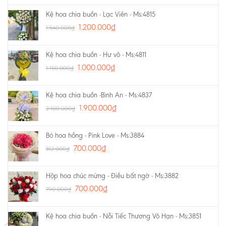
Kệ hoa chia buồn - Lạc Viên - Ms:4815
1.200.000
₫
1.540.000
₫
Kệ hoa chia buồn - Hư vô - Ms:4811
1.000.000
₫
1.150.000
₫
Kệ hoa chia buồn -Bình An - Ms:4837
1.900.000
₫
2.100.000
₫
Bó hoa hồng - Pink Love - Ms:3884
700.000
₫
812.000
₫
Hộp hoa chúc mừng - Điều bất ngờ - Ms:3882
700.000
₫
790.000
₫
Kệ hoa chia buồn - Nỗi Tiếc Thương Vô Hạn - Ms:3851