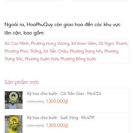
Ngoài ra, HoaPhuQuy còn giao hoa đến các khu vực
lân cận, bao gồm:
Xã Cao Minh
,
Phường Hùng Vương
,
Xã Nam Viêm
,
Xã Ngọc Thanh
,
Phường Phúc Thắng
,
Xã Tiền Châu
,
Phường Trưng Nhị
,
Phường
Trưng Trắc
,
Phường Xuân Hoà
,
Phường Đồng Xuân
Sản phẩm mới
Kệ hoa chia buồn - Cõi Trần Gian - Ms:4724
1.300.000
₫
1.550.000
₫
Kệ hoa chia buồn - Suối Vàng - Ms:4791
1.300.000
₫
1.550.000
₫