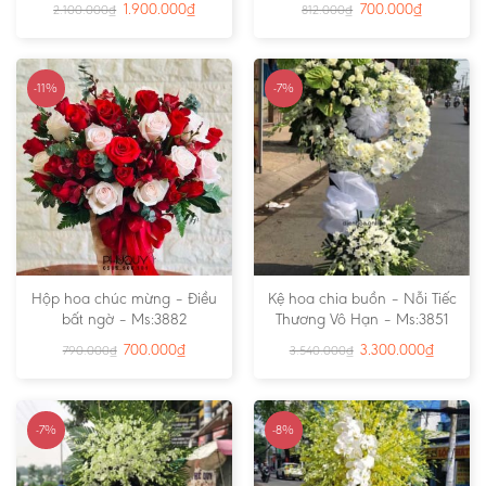
1.900.000
₫
700.000
₫
2.100.000
₫
812.000
₫
-11%
-7%
Hộp hoa chúc mừng – Điều
Kệ hoa chia buồn – Nỗi Tiếc
bất ngờ – Ms:3882
Thương Vô Hạn – Ms:3851
700.000
₫
3.300.000
₫
790.000
₫
3.540.000
₫
-7%
-8%