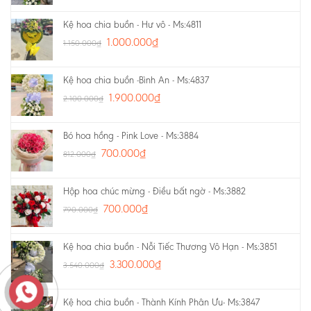
Kệ hoa chia buồn - Hư vô - Ms:4811
1.000.000
₫
1.150.000
₫
Kệ hoa chia buồn -Bình An - Ms:4837
1.900.000
₫
2.100.000
₫
Bó hoa hồng - Pink Love - Ms:3884
700.000
₫
812.000
₫
Hộp hoa chúc mừng - Điều bất ngờ - Ms:3882
700.000
₫
790.000
₫
Kệ hoa chia buồn - Nỗi Tiếc Thương Vô Hạn - Ms:3851
3.300.000
₫
3.540.000
₫
Kệ hoa chia buồn - Thành Kính Phân Ưu- Ms:3847