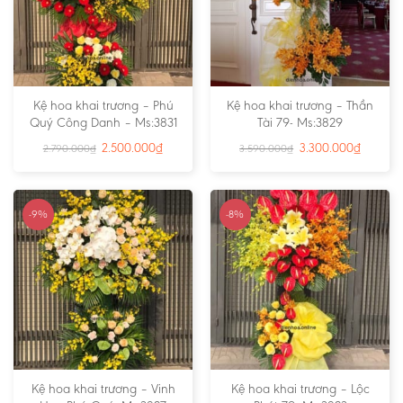
Kệ hoa khai trương – Phú
Kệ hoa khai trương – Thần
Quý Công Danh – Ms:3831
Tài 79- Ms:3829
2.500.000
₫
3.300.000
₫
2.790.000
₫
3.590.000
₫
-9%
-8%
Kệ hoa khai trương – Vinh
Kệ hoa khai trương – Lộc