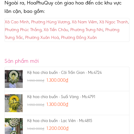
Ngoài ra, HoaPhuQuy còn giao hoa đến các khu vực
lân cận, bao gồm:
Xã Cao Minh
,
Phường Hùng Vương
,
Xã Nam Viêm
,
Xã Ngọc Thanh
,
Phường Phúc Thắng
,
Xã Tiền Châu
,
Phường Trưng Nhị
,
Phường
Trưng Trắc
,
Phường Xuân Hoà
,
Phường Đồng Xuân
Sản phẩm mới
Kệ hoa chia buồn - Cõi Trần Gian - Ms:4724
1.300.000
₫
1.550.000
₫
Kệ hoa chia buồn - Suối Vàng - Ms:4791
1.300.000
₫
1.550.000
₫
Kệ hoa chia buồn - Lạc Viên - Ms:4815
1.200.000
₫
1.540.000
₫