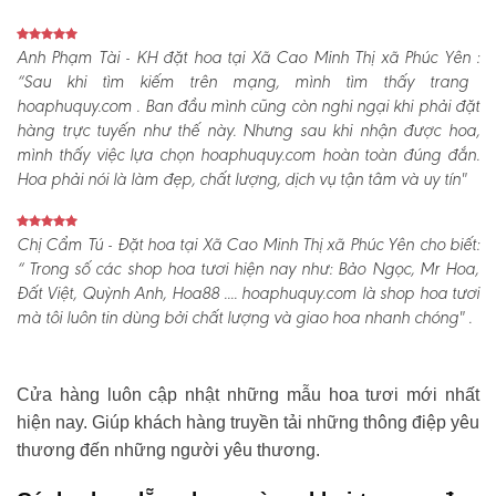
Anh Phạm Tài - KH đặt hoa tại Xã Cao Minh Thị xã Phúc Yên :
“Sau khi tìm kiếm trên mạng, mình tìm thấy trang
hoaphuquy.com . Ban đầu mình cũng còn nghi ngại khi phải đặt
hàng trực tuyến như thế này. Nhưng sau khi nhận được hoa,
mình thấy việc lựa chọn hoaphuquy.com hoàn toàn đúng đắn.
Hoa phải nói là làm đẹp, chất lượng, dịch vụ tận tâm và uy tín"
Chị Cẩm Tú - Đặt hoa tại Xã Cao Minh Thị xã Phúc Yên cho biết:
“ Trong số các shop hoa tươi hiện nay như: Bảo Ngọc, Mr Hoa,
Đất Việt, Quỳnh Anh, Hoa88 .... hoaphuquy.com là shop hoa tươi
mà tôi luôn tin dùng bởi chất lượng và giao hoa nhanh chóng" .
Cửa hàng luôn cập nhật những mẫu hoa tươi mới nhất
hiện nay. Giúp khách hàng truyền tải những thông điệp yêu
thương đến những người yêu thương.