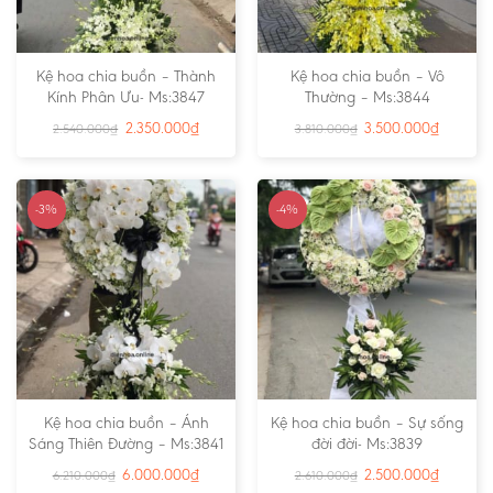
Kệ hoa chia buồn – Thành
Kệ hoa chia buồn – Vô
Kính Phân Ưu- Ms:3847
Thường – Ms:3844
2.350.000
₫
3.500.000
₫
2.540.000
₫
3.810.000
₫
-3%
-4%
Kệ hoa chia buồn – Ánh
Kệ hoa chia buồn – Sự sống
Sáng Thiên Đường – Ms:3841
đời đời- Ms:3839
6.000.000
₫
2.500.000
₫
6.210.000
₫
2.610.000
₫