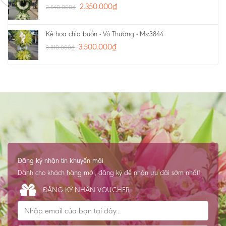
2.350.000
₫
2.540.000
₫
Kệ hoa chia buồn - Vô Thường - Ms:3844
3.500.000
₫
3.810.000
₫
Đăng ký nhận tin khuyến mãi
Dành cho khách hàng mới, đăng ký để nhận ưu đãi sớm nhất!
ĐĂNG KÝ NHẬN VOUCHER