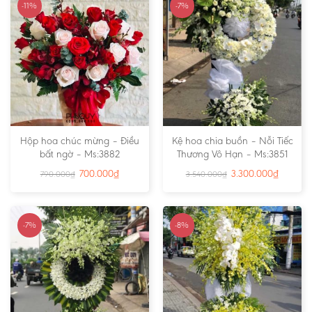
-11%
-7%
Hộp hoa chúc mừng – Điều
Kệ hoa chia buồn – Nỗi Tiếc
bất ngờ – Ms:3882
Thương Vô Hạn – Ms:3851
700.000
₫
3.300.000
₫
790.000
₫
3.540.000
₫
-7%
-8%