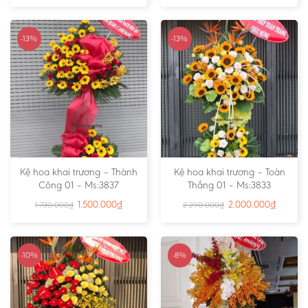
-13%
-13%
Kệ hoa khai trương – Thành
Kệ hoa khai trương – Toàn
Công 01 – Ms:3837
Thắng 01 – Ms:3833
1.500.000
₫
2.000.000
₫
1.730.000
₫
2.290.000
₫
-10%
-8%