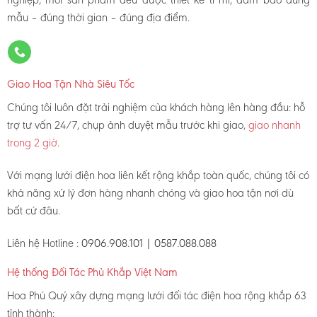
mẫu – đúng thời gian – đúng địa điểm.
Giao Hoa Tận Nhà Siêu Tốc
Chúng tôi luôn đặt trải nghiệm của khách hàng lên hàng đầu: hỗ
trợ tư vấn 24/7, chụp ảnh duyệt mẫu trước khi giao,
giao nhanh
trong 2 giờ
.
Với mạng lưới điện hoa liên kết rộng khắp toàn quốc, chúng tôi có
khả năng xử lý đơn hàng nhanh chóng và giao hoa tận nơi dù
bất cứ đâu.
Liên hệ Hotline :
0906.908.101 | 0587.088.088
Hệ thống Đối Tác Phủ Khắp Việt Nam
Hoa Phú Quý xây dựng mạng lưới đối tác điện hoa rộng khắp 63
tỉnh thành: