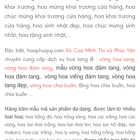
khai trương, hoa mừng khai trương cửa hàng, hoa
chúc mừng khai trương cửa hàng, hoa khai trương
cửa hàng, hoa sinh nhật đẹp, hoa chúc mừng sinh
nhật, hoa tặng sinh nhật,…
Đặc biệt, hoaphuquy.com
Xã Cao Minh Thị xã Phúc Yên
chuyên cung cấp dịch vụ hoa tang lễ :
vòng hoa tang,
vòng hoa đám tang
,
mẫu vòng hoa đám tang, vòng
hoa đám tang, vòng hoa viếng đám tang, vòng hoa
vòng hoa chia buồn
, lẵng hoa chia buồn, hoa
tang đẹp,
chia buồn …
Hàng trăm mẫu mã sản phẩm đa dạng, được làm từ nhiều
hoa hồng đỏ, hoa hồng vàng, hoa cúc trắng, hoa cúc
loại hoa:
vàng, hoa lan thái trắng, hoa lan thái tím, hoa lan hồ điệp, lan
mokara, hoa cúc trắng , hoa ly vàng, hoa hồng trắng, hoa hồng