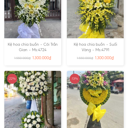
Kệ hoa chia buồn – Cõi Trần
Kệ hoa chia buồn – Suối
Gian – Ms:4724
Vàng – Ms:4791
1.300.000
₫
1.300.000
₫
1.550.000
₫
1.550.000
₫
-22%
-13%