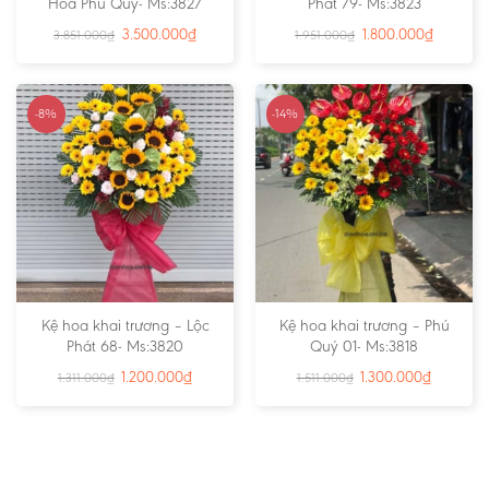
Hoa Phú Quý- Ms:3827
Phát 79- Ms:3823
3.500.000
₫
1.800.000
₫
3.851.000
₫
1.951.000
₫
-8%
-14%
Kệ hoa khai trương – Lộc
Kệ hoa khai trương – Phú
Phát 68- Ms:3820
Quý 01- Ms:3818
1.200.000
₫
1.300.000
₫
1.311.000
₫
1.511.000
₫