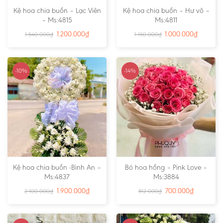
Kệ hoa chia buồn – Lạc Viên
Kệ hoa chia buồn – Hư vô –
– Ms:4815
Ms:4811
1.200.000
₫
1.000.000
₫
1.540.000
₫
1.150.000
₫
-10%
-14%
Kệ hoa chia buồn -Bình An –
Bó hoa hồng – Pink Love –
Ms:4837
Ms:3884
1.900.000
₫
700.000
₫
2.100.000
₫
812.000
₫