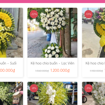
-22%
-13%
buồn – Suối
Kệ hoa chia buồn – Lạc Viên
Kệ hoa chia
s:4791
– Ms:4815
Ms
300.000
₫
1.200.000
₫
1.540.000
₫
1.150.000
₫
-8%
-3%