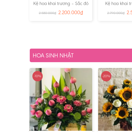
Kệ hoa khai trương – Sắc đỏ
Kệ hoa khai t
may mắn- Ms:2033
Quý Công Dan
2.200.000
₫
2.
2.580.000
₫
2.790.000
₫
HOA SINH NHẬT
-10%
-20%