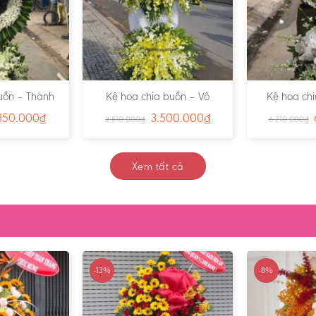
uồn – Thành
Kệ hoa chia buồn – Vô
Kệ hoa ch
u- Ms:3847
Thường – Ms:3844
Sáng Thiên 
350.000
₫
3.500.000
₫
3.810.000
₫
6.210.000
₫
Xem tất cả
-13%
-8%