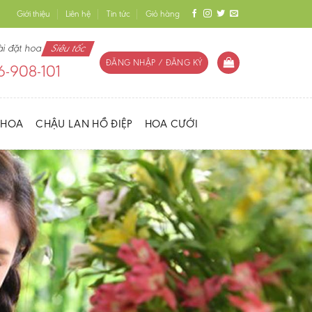
Giới thiệu
Liên hệ
Tin tức
Giỏ hàng
ài đặt hoa
Siêu tốc
ĐĂNG NHẬP / ĐĂNG KÝ
-908-101
 HOA
CHẬU LAN HỒ ĐIỆP
HOA CƯỚI