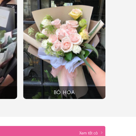
BÓ HOA
Xem tất cả