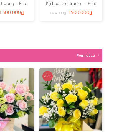
 trương – Phát
Kệ hoa khai trương – Phát
– Ms:2053
Tài Phát Lộc- Ms:2046
1.500.000
₫
1.500.000
₫
1.764.000
₫
Xem tất cả
-15%