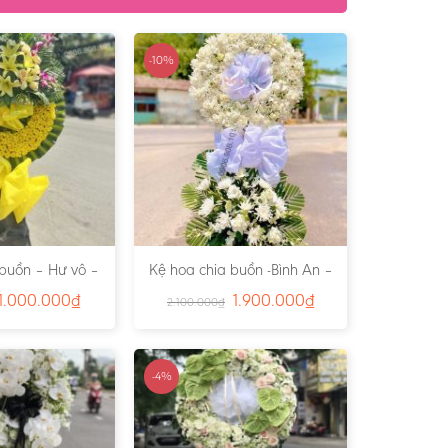
-10%
 buồn – Hư vô –
Kệ hoa chia buồn -Bình An –
:4811
Ms:4837
1.000.000
₫
1.900.000
₫
2.100.000
₫
-4%