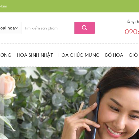
t Nam
Tổng đ
Tìm
0906
kiếm:
ƯƠNG
HOA SINH NHẬT
HOA CHÚC MỪNG
BÓ HOA
GIỎ