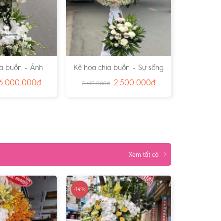
ia buồn – Ánh
Kệ hoa chia buồn – Sự sống
Đường – Ms:3841
đời đời- Ms:3839
6.000.000
₫
2.500.000
₫
2.610.000
₫
Xem tất cả
-14%