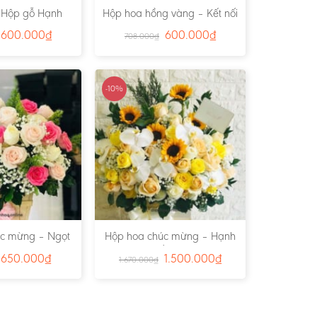
 Hộp gỗ Hạnh
Hộp hoa hồng vàng – Kết nối
 – Ms:2288
Yêu thương – Ms:2366
600.000
₫
600.000
₫
708.000
₫
-10%
úc mừng – Ngọt
Hộp hoa chúc mừng – Hạnh
 – Ms:2205
Phúc Tràn Đầy 01 – Ms:2844
650.000
₫
1.500.000
₫
1.670.000
₫