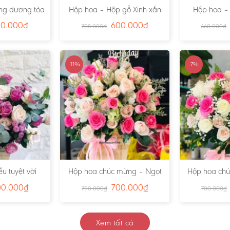
ng dương tỏa
Hộp hoa – Hộp gỗ Xinh xắn
Hộp hoa –
s:2230
01 – Ms:2291
phúc 03
00.000
₫
600.000
₫
708.000
₫
660.000
₫
-11%
-7%
u tuyệt vời
Hộp hoa chúc mừng – Ngọt
Hộp hoa ch
s:2293
ngào 2 – Ms:2840
ngào 1
00.000
₫
700.000
₫
790.000
₫
700.000
₫
Xem tất cả