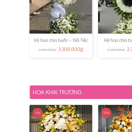
Kệ hoa chia buồn – Nỗi Tiếc
Kệ hoa chia b
Thương Vô Hạn – Ms:3851
Kính Phân Ư
3.300.000
₫
2.
3.540.000
₫
2.540.000
₫
HOA KHAI TRƯƠNG
-9%
-13%