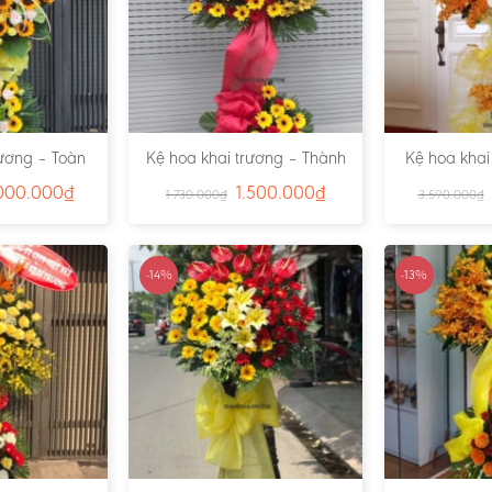
rương – Toàn
Kệ hoa khai trương – Thành
Kệ hoa khai
 Ms:3833
Công 01 – Ms:3837
Tài 79
000.000
₫
1.500.000
₫
1.730.000
₫
3.590.000
₫
-14%
-13%