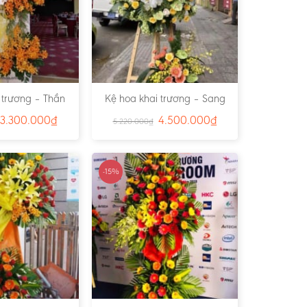
 trương – Thần
Kệ hoa khai trương – Sang
- Ms:3829
trọng- Ms:2043
3.300.000
₫
4.500.000
₫
5.220.000
₫
-15%