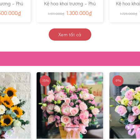
rương – Phú
Kệ hoa khai trương – Phú
Kệ hoa khai
h – Ms:3831
Quý 01- Ms:3818
triển 
500.000
₫
1.300.000
₫
1.511.000
₫
1.725.000
₫
Xem tất cả
-15%
-9%