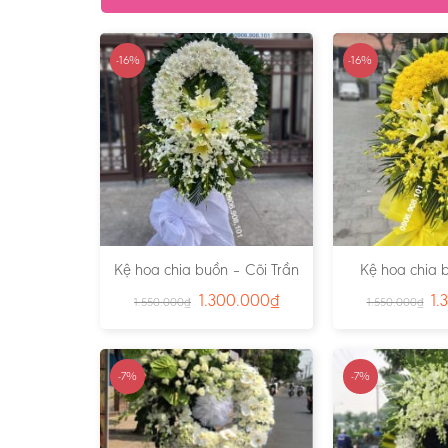
-16%
-16%
Kệ hoa chia buồn – Cõi Trần
Kệ hoa chia 
Gian – Ms:4724
Vàng – M
1.300.000
₫
1.
1.550.000
₫
1.550.000
₫
-7%
-7%