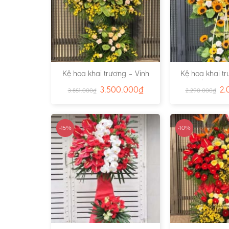
Kệ hoa khai trương – Vinh
Kệ hoa khai t
Hoa Phú Quý- Ms:3827
Thắng 01 –
3.500.000
₫
2.
3.851.000
₫
2.290.000
₫
-15%
-10%