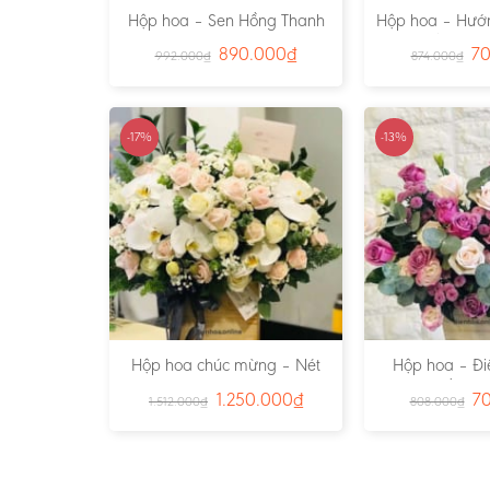
Hộp hoa – Sen Hồng Thanh
Hộp hoa – Hướ
Tao – Ms:2296
nắng – M
890.000
₫
7
992.000
₫
874.000
₫
-17%
-13%
Hộp hoa chúc mừng – Nét
Hộp hoa – Điề
Thanh Tao – Ms:2441
nhất – M
1.250.000
₫
7
1.512.000
₫
808.000
₫