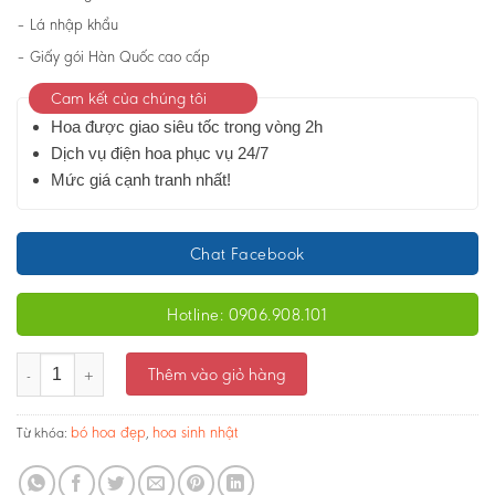
– Lá nhập khẩu
– Giấy gói Hàn Quốc cao cấp
Cam kết của chúng tôi
Hoa được giao siêu tốc trong vòng 2h
Dịch vụ điện hoa phục vụ 24/7
Mức giá cạnh tranh nhất!
Chat Facebook
Hotline: 0906.908.101
Bó hoa - Tình yêu màu hồng 03 - Ms:2443 số lượng
Thêm vào giỏ hàng
bó hoa đẹp
hoa sinh nhật
Từ khóa:
,