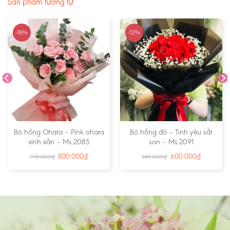
Sản phẩm tương tự
-18%
-12%
Bó hồng Ohara – Pink ohara
Bó hồng đỏ – Tình yêu sắt
xinh xắn – Ms:2085
son – Ms:2091
800.000
₫
600.000
₫
976.000
₫
685.000
₫