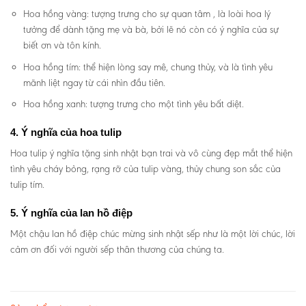
Hoa hồng vàng: tượng trưng cho sự quan tâm , là loài hoa lý
tưởng để dành tặng mẹ và bà, bởi lẽ nó còn có ý nghĩa của sự
biết ơn và tôn kính.
Hoa hồng tím: thể hiện lòng say mê, chung thủy, và là tình yêu
mãnh liệt ngay từ cái nhìn đầu tiên.
Hoa hồng xanh: tượng trưng cho một tình yêu bất diệt.
4. Ý nghĩa của hoa tulip
Hoa tulip ý nghĩa tặng sinh nhật bạn trai và vô cùng đẹp mắt thể hiện
tình yêu cháy bỏng, rạng rỡ của tulip vàng, thủy chung son sắc của
tulip tím.
5. Ý nghĩa của lan hồ điệp
Một chậu lan hồ điệp chúc mừng sinh nhật sếp như là một lời chúc, lời
cảm ơn đối với người sếp thân thương của chúng ta.