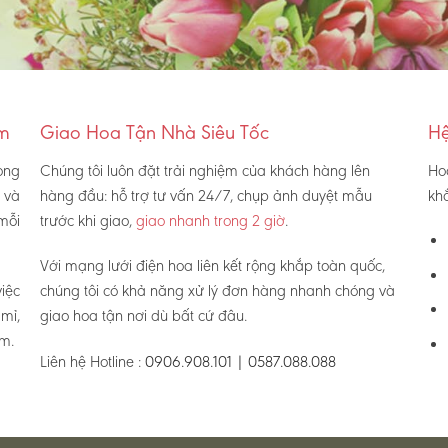
am
Giao Hoa Tận Nhà Siêu Tốc
Hệ
ong
Chúng tôi luôn đặt trải nghiệm của khách hàng lên
Ho
và
hàng đầu: hỗ trợ tư vấn 24/7, chụp ảnh duyệt mẫu
khắ
mỗi
trước khi giao,
giao nhanh trong 2 giờ
.
Với mạng lưới điện hoa liên kết rộng khắp toàn quốc,
iệc
chúng tôi có khả năng xử lý đơn hàng nhanh chóng và
mỉ,
giao hoa tận nơi dù bất cứ đâu.
ểm.
Liên hệ Hotline :
0906.908.101 | 0587.088.088