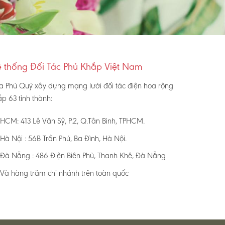
 thống Đối Tác Phủ Khắp Việt Nam
a Phú Quý xây dựng mạng lưới đối tác điện hoa rộng
p 63 tỉnh thành:
HCM: 413 Lê Văn Sỹ, P.2, Q.Tân Bình, TPHCM.
Hà Nội : 56B Trần Phú, Ba Đình, Hà Nội.
Đà Nẵng : 486 Điện Biên Phủ, Thanh Khê, Đà Nẵng
Và hàng trăm chi nhánh trên toàn quốc