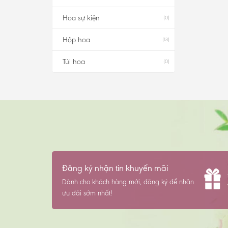
Hoa sự kiện
(0)
Hộp hoa
(13)
Túi hoa
(0)
Đăng ký nhận tin khuyến mãi
Dành cho khách hàng mới, đăng ký để nhận
ưu đãi sớm nhất!