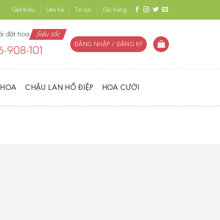
Giới thiệu
Liên hệ
Tin tức
Giỏ hàng
ài đặt hoa
Siêu tốc
ĐĂNG NHẬP / ĐĂNG KÝ
-908-101
 HOA
CHẬU LAN HỒ ĐIỆP
HOA CƯỚI