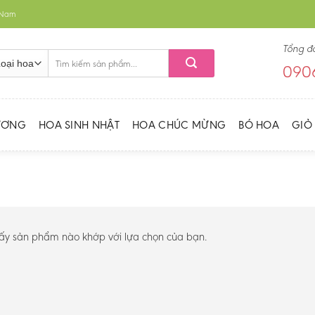
t Nam
Tổng đ
Tìm
0906
kiếm:
ƯƠNG
HOA SINH NHẬT
HOA CHÚC MỪNG
BÓ HOA
GIỎ
hấy sản phẩm nào khớp với lựa chọn của bạn.