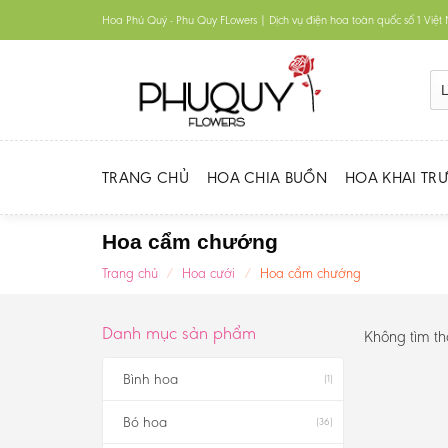
Skip
Hoa Phú Quý - Phu Quy FLowers | Dịch vụ điện hoa toàn quốc số 1 Việ
to
content
TRANG CHỦ
HOA CHIA BUỒN
HOA KHAI TR
Hoa cẩm chướng
Trang chủ
/
Hoa cưới
/
Hoa cẩm chướng
Danh mục sản phẩm
Không tìm t
Bình hoa
(1)
Bó hoa
(36)