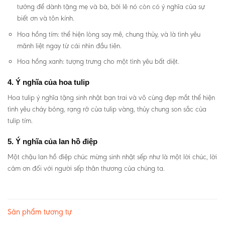
tưởng để dành tặng mẹ và bà, bởi lẽ nó còn có ý nghĩa của sự
biết ơn và tôn kính.
Hoa hồng tím: thể hiện lòng say mê, chung thủy, và là tình yêu
mãnh liệt ngay từ cái nhìn đầu tiên.
Hoa hồng xanh: tượng trưng cho một tình yêu bất diệt.
4. Ý nghĩa của hoa tulip
Hoa tulip ý nghĩa tặng sinh nhật bạn trai và vô cùng đẹp mắt thể hiện
tình yêu cháy bỏng, rạng rỡ của tulip vàng, thủy chung son sắc của
tulip tím.
5. Ý nghĩa của lan hồ điệp
Một chậu lan hồ điệp chúc mừng sinh nhật sếp như là một lời chúc, lời
cảm ơn đối với người sếp thân thương của chúng ta.
Sản phẩm tương tự