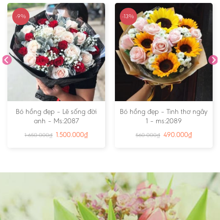
-9%
-13%
Bó hồng đẹp – Lẽ sống đời
Bó hồng đẹp – Tình thơ ngây
anh – Ms:2087
1 – ms:2089
1.500.000
₫
490.000
₫
1.650.000
₫
560.000
₫