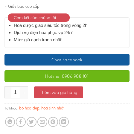
– Giấy báo cao cấp
Cam kết của chúng tôi
Hoa được giao siêu tốc trong vòng 2h
Dịch vụ điện hoa phục vụ 24/7
Mức giá cạnh tranh nhất!
Chat Facebook
Hotline: 0906.908.101
Bó hoa hướng dương- Ngày vui nhất - Ms: 2362 số lượng
Thêm vào giỏ hàng
bó hoa đẹp
hoa sinh nhật
Từ khóa:
,