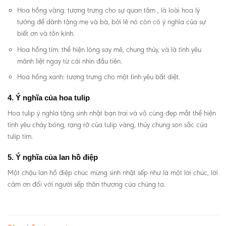
Hoa hồng vàng: tượng trưng cho sự quan tâm , là loài hoa lý
tưởng để dành tặng mẹ và bà, bởi lẽ nó còn có ý nghĩa của sự
biết ơn và tôn kính.
Hoa hồng tím: thể hiện lòng say mê, chung thủy, và là tình yêu
mãnh liệt ngay từ cái nhìn đầu tiên.
Hoa hồng xanh: tượng trưng cho một tình yêu bất diệt.
4. Ý nghĩa của hoa tulip
Hoa tulip ý nghĩa tặng sinh nhật bạn trai và vô cùng đẹp mắt thể hiện
tình yêu cháy bỏng, rạng rỡ của tulip vàng, thủy chung son sắc của
tulip tím.
5. Ý nghĩa của lan hồ điệp
Một chậu lan hồ điệp chúc mừng sinh nhật sếp như là một lời chúc, lời
cảm ơn đối với người sếp thân thương của chúng ta.