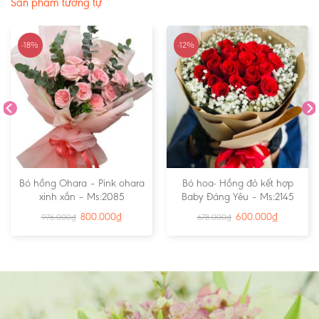
Sản phẩm tương tự
-18%
-12%
Bó hồng Ohara – Pink ohara
Bó hoa- Hồng đỏ kết hợp
xinh xắn – Ms:2085
Baby Đáng Yêu – Ms:2145
800.000
₫
600.000
₫
976.000
₫
678.000
₫