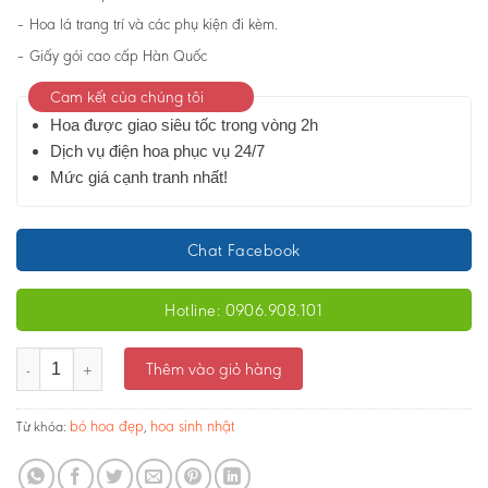
– Hoa lá trang trí và các phụ kiện đi kèm.
– Giấy gói cao cấp Hàn Quốc
Cam kết của chúng tôi
Hoa được giao siêu tốc trong vòng 2h
Dịch vụ điện hoa phục vụ 24/7
Mức giá cạnh tranh nhất!
Chat Facebook
Hotline: 0906.908.101
Bó hoa - Tình yêu màu hồng - Ms:2353 số lượng
Thêm vào giỏ hàng
bó hoa đẹp
hoa sinh nhật
Từ khóa:
,