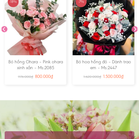
-18%
-7%
Bó hồng Ohara – Pink ohara
Bó hoa hồng đỏ – Dành trao
xinh xắn – Ms:2085
em – Ms:2447
800.000
₫
1.500.000
₫
976.000
₫
1.620.000
₫