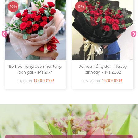
-10%
-13%
Bó hoa hồng đẹp nhất tặng
Bó hoa hồng đỏ – Happy
bạn gái – Ms:2197
birthday – Ms:2082
1.000.000
₫
1.500.000
₫
1.117.000
₫
1.725.000
₫