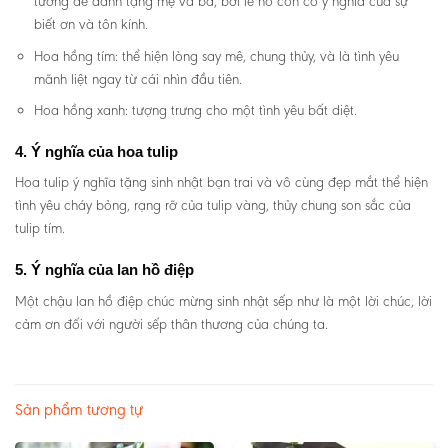
tưởng để dành tặng mẹ và bà, bởi lẽ nó còn có ý nghĩa của sự
biết ơn và tôn kính.
Hoa hồng tím: thể hiện lòng say mê, chung thủy, và là tình yêu
mãnh liệt ngay từ cái nhìn đầu tiên.
Hoa hồng xanh: tượng trưng cho một tình yêu bất diệt.
4. Ý nghĩa của hoa tulip
Hoa tulip ý nghĩa tặng sinh nhật bạn trai và vô cùng đẹp mắt thể hiện
tình yêu cháy bỏng, rạng rỡ của tulip vàng, thủy chung son sắc của
tulip tím.
5. Ý nghĩa của lan hồ điệp
Một chậu lan hồ điệp chúc mừng sinh nhật sếp như là một lời chúc, lời
cảm ơn đối với người sếp thân thương của chúng ta.
Sản phẩm tương tự