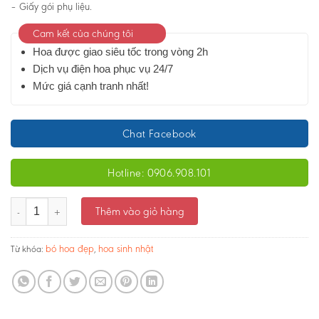
– Giấy gói phụ liệu.
Cam kết của chúng tôi
Hoa được giao siêu tốc trong vòng 2h
Dịch vụ điện hoa phục vụ 24/7
Mức giá cạnh tranh nhất!
Chat Facebook
Hotline: 0906.908.101
Bó hoa- Hướng dương xinh - Ms:2143 số lượng
Thêm vào giỏ hàng
bó hoa đẹp
hoa sinh nhật
Từ khóa:
,