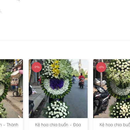
.
-9%
-6%
n – Thành
Kệ hoa chia buồn – Đóa
Kệ hoa chia buồ