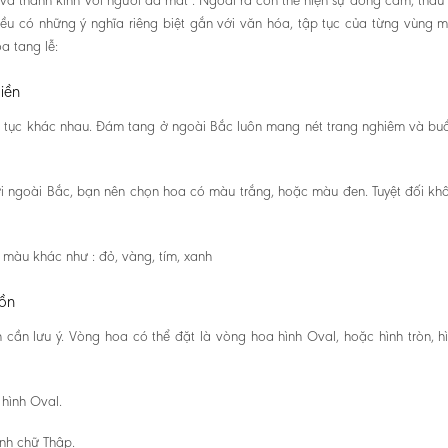
và thành kính với người đã mất . Ngoài ra còn thể hiện sự đồng cảm, thấu
ều có những ý nghĩa riêng biệt gắn với văn hóa, tập tục của từng vùng m
a tang lễ:
iền
 tục khác nhau. Đám tang ở ngoài Bắc luôn mang nét trang nghiêm và buồ
i ngoài Bắc, bạn nên chọn hoa có màu trắng, hoặc màu đen. Tuyệt đối kh
màu khác như : đỏ, vàng, tím, xanh
uồn
cần lưu ý. Vòng hoa có thể đặt là vòng hoa hình Oval, hoặc hình tròn, h
 hình Oval.
ình chữ Thập.