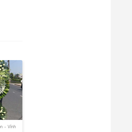
n – Vĩnh