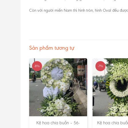
Còn với người miền Nam thì hình tròn, hình Oval đều được
Sản phẩm tương tự
-8%
-7%
ồn – 03 –
Kệ hoa chia buồn – 56-
Kệ hoa chia buồ