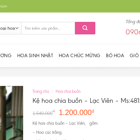
t Nam
Tổng đ
Tìm
0906
kiếm:
ƯƠNG
HOA SINH NHẬT
HOA CHÚC MỪNG
BÓ HOA
GIỎ
Trang chủ
/
Hoa chia buồn
Kệ hoa chia buồn – Lạc Viên – Ms:481
1.200.000
₫
₫
1.540.000
Kệ hoa chia buồn – Lạc Viên, gồm:
– Hoa cúc trắng.