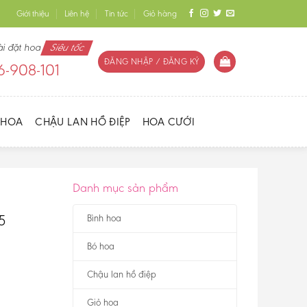
Giới thiệu
Liên hệ
Tin tức
Giỏ hàng
ài đặt hoa
Siêu tốc
ĐĂNG NHẬP / ĐĂNG KÝ
-908-101
 HOA
CHẬU LAN HỒ ĐIỆP
HOA CƯỚI
Danh mục sản phẩm
5
Bình hoa
Bó hoa
Chậu lan hồ điệp
Giỏ hoa