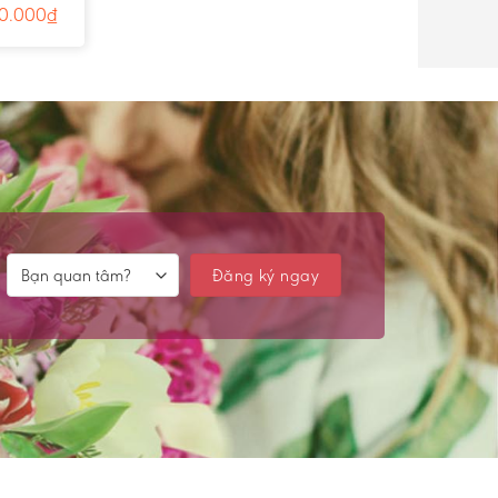
3807
0.000
₫