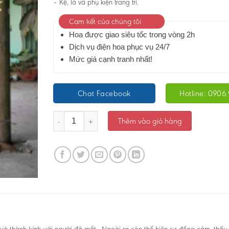
– Kệ, lá và phụ kiện trang trí.
Cam kết của chúng tôi
Hoa được giao siêu tốc trong vòng 2h
Dịch vụ điện hoa phục vụ 24/7
Mức giá cạnh tranh nhất!
Chat Facebook
Hotline: 0906.
Kệ hoa chia buồn - Lạc Viên - Ms:4815 số lượng
Thêm vào giỏ hàng