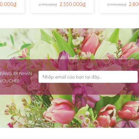
 Ms:3847
hoa vô thường 01- Ms:3797
Biệt – Ms:
50.000
₫
2.550.000
₫
2.80
2.790.000
₫
2.990.000
₫
ĐĂNG KÝ NHẬN
VOUCHER