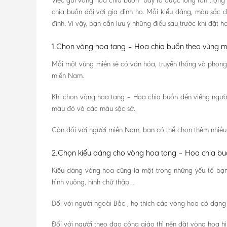
Việc gửi vòng hoa chia buồn bày tỏ được lòng tôn trọng 
chia buồn đối với gia đình họ. Mỗi kiểu dáng, màu sắc đ
đình. Vì vậy, bạn cần lưu ý những điều sau trước khi đặt ho
1.Chọn vòng hoa tang – Hoa chia buồn theo vùng m
Mỗi một vùng miền sẽ có văn hóa, truyền thống và phong
miền Nam.
Khi chọn vòng hoa tang – Hoa chia buồn đến viếng ngườ
màu đỏ và các màu sặc sỡ.
Còn đối với người miền Nam, bạn có thể chọn thêm nhiều 
2.Chọn kiểu dáng cho vòng hoa tang – Hoa chia b
Kiểu dáng vòng hoa cũng là một trong những yếu tố bạn 
hình vuông, hình chữ thập…
Đối với người ngoài Bắc , họ thích các vòng hoa có dạng
Đối với người theo đạo công giáo thì nên đặt vòng hoa h