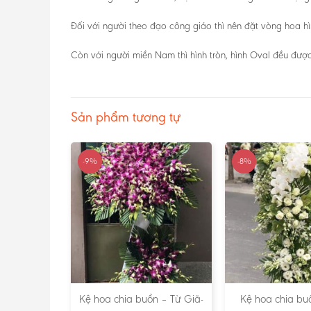
Đối với người theo đạo công giáo thì nên đặt vòng hoa h
Còn với người miền Nam thì hình tròn, hình Oval đều được
Sản phẩm tương tự
-9%
-8%
ồn – Kiếp
Kệ hoa chia buồn – Từ Giã-
Kệ hoa chia bu