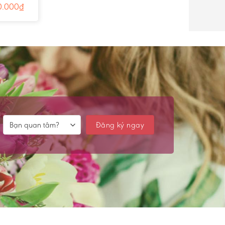
- Ms:1995
0.000
₫