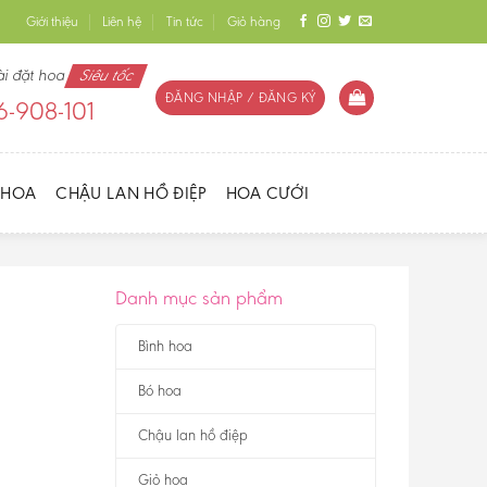
Giới thiệu
Liên hệ
Tin tức
Giỏ hàng
ài đặt hoa
Siêu tốc
ĐĂNG NHẬP / ĐĂNG KÝ
-908-101
 HOA
CHẬU LAN HỒ ĐIỆP
HOA CƯỚI
Danh mục sản phẩm
Bình hoa
Bó hoa
Chậu lan hồ điệp
Giỏ hoa