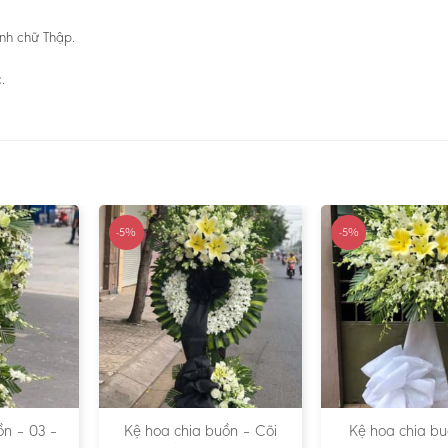
ình chữ Thập.
.
-5%
-5%
ồn – 03 –
Kệ hoa chia buồn – Cõi
Kệ hoa chia bu