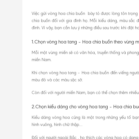
Việc gửi vòng hoa chia buồn bày tỏ được lòng tôn trọng 
chia buồn đối với gia đình họ. Mỗi kiểu dáng, màu sắc đ
đình. Vì vậy, bạn cần lưu ý những điều sau trước khi đặt ho
1.Chọn vòng hoa tang – Hoa chia buồn theo vùng m
Mỗi một vùng miền sẽ có văn hóa, truyền thống và phong
miền Nam.
Khi chọn vòng hoa tang – Hoa chia buồn đến viếng ngườ
màu đỏ và các màu sặc sỡ.
Còn đối với người miền Nam, bạn có thể chọn thêm nhiều 
2.Chọn kiểu dáng cho vòng hoa tang – Hoa chia b
Kiểu dáng vòng hoa cũng là một trong những yếu tố bạn 
hình vuông, hình chữ thập…
Đối với người ngoài Bắc , họ thích các vòng hoa có dạng