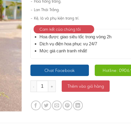
– Hoa hồng trắng.
– Lan Thái Trắng.
– Kệ, lá và phụ kiện trang trí.
Cam kết của chúng tôi
Hoa được giao siêu tốc trong vòng 2h
Dịch vụ điện hoa phục vụ 24/7
Mức giá cạnh tranh nhất!
Chat Facebook
Hotline: 0906.
Kệ hoa chia buồn -Bình An - Ms:4837 số lượng
Thêm vào giỏ hàng