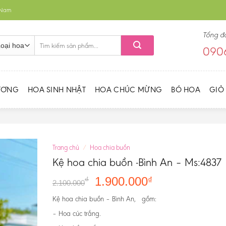
t Nam
Tổng đ
Tìm
0906
kiếm:
ƯƠNG
HOA SINH NHẬT
HOA CHÚC MỪNG
BÓ HOA
GIỎ
Trang chủ
/
Hoa chia buồn
Kệ hoa chia buồn -Bình An – Ms:4837
1.900.000
₫
₫
2.100.000
Kệ hoa chia buồn – Bình An, gồm:
– Hoa cúc trắng.