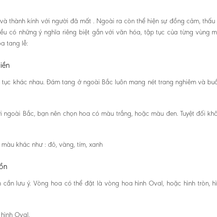
và thành kính với người đã mất . Ngoài ra còn thể hiện sự đồng cảm, thấu
ều có những ý nghĩa riêng biệt gắn với văn hóa, tập tục của từng vùng m
a tang lễ:
iền
 tục khác nhau. Đám tang ở ngoài Bắc luôn mang nét trang nghiêm và buồ
i ngoài Bắc, bạn nên chọn hoa có màu trắng, hoặc màu đen. Tuyệt đối kh
màu khác như : đỏ, vàng, tím, xanh
uồn
cần lưu ý. Vòng hoa có thể đặt là vòng hoa hình Oval, hoặc hình tròn, h
 hình Oval.