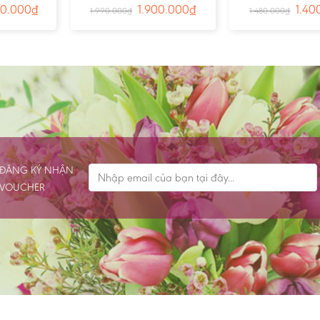
0
Vĩnh Hằng – Ms:3809
cùng thương tiếc
00.000
₫
1.900.000
₫
1.40
1.990.000
₫
1.480.000
₫
ĐĂNG KÝ NHẬN
VOUCHER