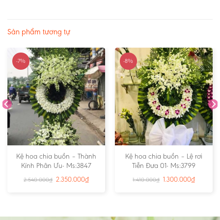
Sản phẩm tương tự
-7%
-8%
Kệ hoa chia buồn – Thành
Kệ hoa chia buồn – Lệ rơi
Kính Phân Ưu- Ms:3847
Tiễn Đưa 01- Ms:3799
2.350.000
₫
1.300.000
₫
2.540.000
₫
1.410.000
₫