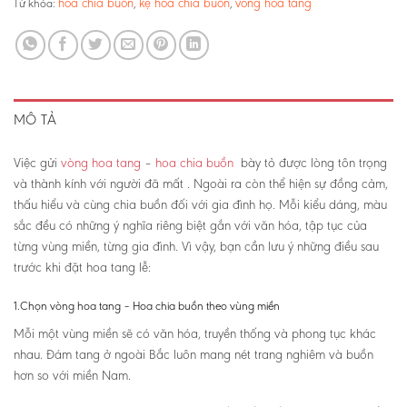
hoa chia buồn
kệ hoa chia buồn
vòng hoa tang
Từ khóa:
,
,
MÔ TẢ
Việc gửi
vòng hoa tang
–
hoa chia buồn
bày tỏ được lòng tôn trọng
và thành kính với người đã mất . Ngoài ra còn thể hiện sự đồng cảm,
thấu hiểu và cùng chia buồn đối với gia đình họ. Mỗi kiểu dáng, màu
sắc đều có những ý nghĩa riêng biệt gắn với văn hóa, tập tục của
từng vùng miền, từng gia đình. Vì vậy, bạn cần lưu ý những điều sau
trước khi đặt hoa tang lễ:
1.Chọn vòng hoa tang – Hoa chia buồn theo vùng miền
Mỗi một vùng miền sẽ có văn hóa, truyền thống và phong tục khác
nhau. Đám tang ở ngoài Bắc luôn mang nét trang nghiêm và buồn
hơn so với miền Nam.