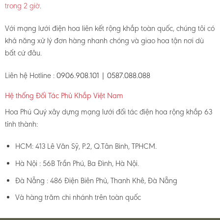
trong 2 giờ
.
Với mạng lưới điện hoa liên kết rộng khắp toàn quốc, chúng tôi có
khả năng xử lý đơn hàng nhanh chóng và giao hoa tận nơi dù
bất cứ đâu.
Liên hệ Hotline :
0906.908.101 | 0587.088.088
Hệ thống Đối Tác Phủ Khắp Việt Nam
Hoa Phú Quý xây dựng mạng lưới đối tác điện hoa rộng khắp 63
tỉnh thành:
HCM: 413 Lê Văn Sỹ, P.2, Q.Tân Bình, TPHCM.
Hà Nội : 56B Trần Phú, Ba Đình, Hà Nội.
Đà Nẵng : 486 Điện Biên Phủ, Thanh Khê, Đà Nẵng
Và hàng trăm chi nhánh trên toàn quốc