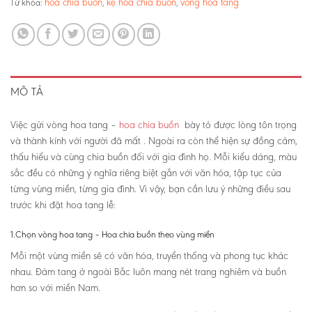
hoa chia buồn
kệ hoa chia buồn
vòng hoa tang
Từ khóa:
,
,
MÔ TẢ
Việc gửi vòng hoa tang –
hoa chia buồn
bày tỏ được lòng tôn trọng
và thành kính với người đã mất . Ngoài ra còn thể hiện sự đồng cảm,
thấu hiểu và cùng chia buồn đối với gia đình họ. Mỗi kiểu dáng, màu
sắc đều có những ý nghĩa riêng biệt gắn với văn hóa, tập tục của
từng vùng miền, từng gia đình. Vì vậy, bạn cần lưu ý những điều sau
trước khi đặt hoa tang lễ:
1.Chọn vòng hoa tang – Hoa chia buồn theo vùng miền
Mỗi một vùng miền sẽ có văn hóa, truyền thống và phong tục khác
nhau. Đám tang ở ngoài Bắc luôn mang nét trang nghiêm và buồn
hơn so với miền Nam.