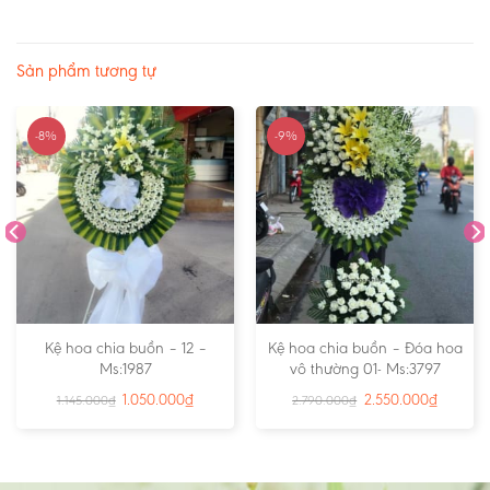
Sản phẩm tương tự
-8%
-9%
Kệ hoa chia buồn – 12 –
Kệ hoa chia buồn – Đóa hoa
Ms:1987
vô thường 01- Ms:3797
1.050.000
₫
2.550.000
₫
1.145.000
₫
2.790.000
₫