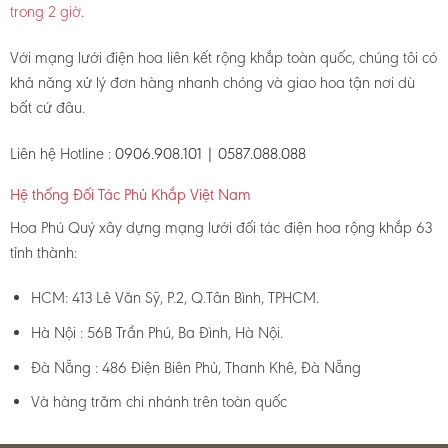
trong 2 giờ
.
Với mạng lưới điện hoa liên kết rộng khắp toàn quốc, chúng tôi có
khả năng xử lý đơn hàng nhanh chóng và giao hoa tận nơi dù
bất cứ đâu.
Liên hệ Hotline :
0906.908.101 | 0587.088.088
Hệ thống Đối Tác Phủ Khắp Việt Nam
Hoa Phú Quý xây dựng mạng lưới đối tác điện hoa rộng khắp 63
tỉnh thành:
HCM: 413 Lê Văn Sỹ, P.2, Q.Tân Bình, TPHCM.
Hà Nội : 56B Trần Phú, Ba Đình, Hà Nội.
Đà Nẵng : 486 Điện Biên Phủ, Thanh Khê, Đà Nẵng
Và hàng trăm chi nhánh trên toàn quốc