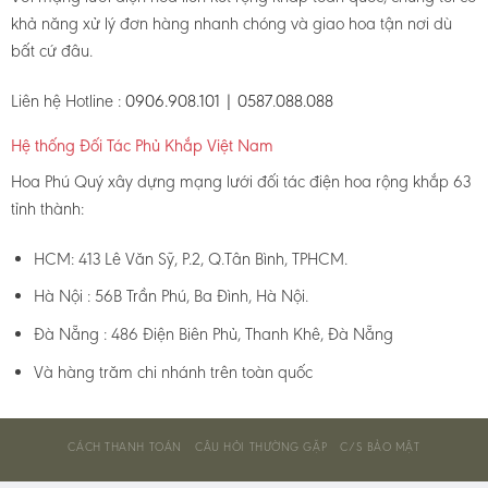
khả năng xử lý đơn hàng nhanh chóng và giao hoa tận nơi dù
bất cứ đâu.
Liên hệ Hotline :
0906.908.101 | 0587.088.088
Hệ thống Đối Tác Phủ Khắp Việt Nam
Hoa Phú Quý xây dựng mạng lưới đối tác điện hoa rộng khắp 63
tỉnh thành:
HCM: 413 Lê Văn Sỹ, P.2, Q.Tân Bình, TPHCM.
Hà Nội : 56B Trần Phú, Ba Đình, Hà Nội.
Đà Nẵng : 486 Điện Biên Phủ, Thanh Khê, Đà Nẵng
Và hàng trăm chi nhánh trên toàn quốc
CÁCH THANH TOÁN
CÂU HỎI THƯỜNG GẶP
C/S BẢO MẬT