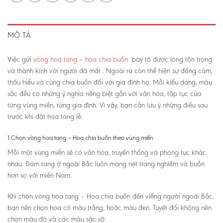
MÔ TẢ
Việc gửi
vòng hoa tang
–
hoa chia buồn
bày tỏ được lòng tôn trọng
và thành kính với người đã mất . Ngoài ra còn thể hiện sự đồng cảm,
thấu hiểu và cùng chia buồn đối với gia đình họ. Mỗi kiểu dáng, màu
sắc đều có những ý nghĩa riêng biệt gắn với văn hóa, tập tục của
từng vùng miền, từng gia đình. Vì vậy, bạn cần lưu ý những điều sau
trước khi đặt hoa tang lễ:
1.Chọn vòng hoa tang – Hoa chia buồn theo vùng miền
Mỗi một vùng miền sẽ có văn hóa, truyền thống và phong tục khác
nhau. Đám tang ở ngoài Bắc luôn mang nét trang nghiêm và buồn
hơn so với miền Nam.
Khi chọn vòng hoa tang – Hoa chia buồn đến viếng người ngoài Bắc,
bạn nên chọn hoa có màu trắng, hoặc màu đen. Tuyệt đối không nên
chọn màu đỏ và các màu sặc sỡ.