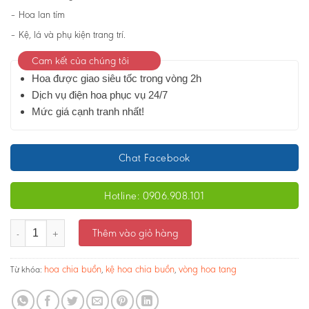
– Hoa lan tím
– Kệ, lá và phụ kiện trang trí.
Cam kết của chúng tôi
Hoa được giao siêu tốc trong vòng 2h
Dịch vụ điện hoa phục vụ 24/7
Mức giá cạnh tranh nhất!
Chat Facebook
Hotline: 0906.908.101
Kệ hoa chia buồn - Lệ rơi Tiễn Đưa 01- Ms:3799 số lượng
Thêm vào giỏ hàng
hoa chia buồn
kệ hoa chia buồn
vòng hoa tang
Từ khóa:
,
,