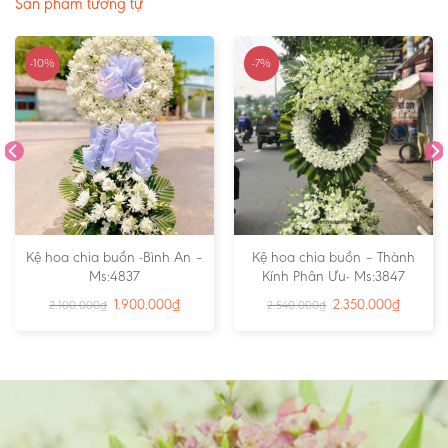
Sản phẩm tương tự
-10%
-7%
Kệ hoa chia buồn -Bình An –
Kệ hoa chia buồn – Thành
Ms:4837
Kính Phân Ưu- Ms:3847
1.900.000
₫
2.350.000
₫
2.100.000
₫
2.540.000
₫