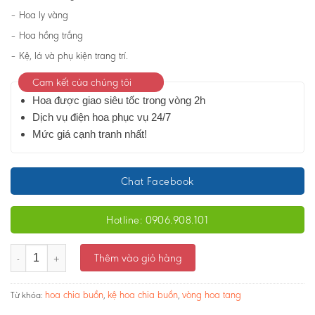
– Hoa ly vàng
– Hoa hồng trắng
– Kệ, lá và phụ kiện trang trí.
Cam kết của chúng tôi
Hoa được giao siêu tốc trong vòng 2h
Dịch vụ điện hoa phục vụ 24/7
Mức giá cạnh tranh nhất!
Chat Facebook
Hotline: 0906.908.101
Kệ hoa chia buồn - Đóa hoa vô thường 01- Ms:3797 số lượng
Thêm vào giỏ hàng
hoa chia buồn
kệ hoa chia buồn
vòng hoa tang
Từ khóa:
,
,