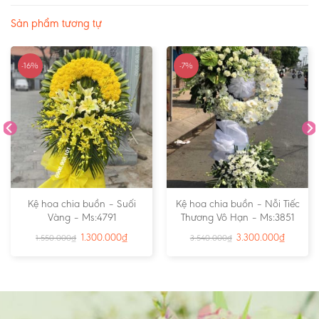
Sản phẩm tương tự
-16%
-7%
Kệ hoa chia buồn – Suối
Kệ hoa chia buồn – Nỗi Tiếc
Vàng – Ms:4791
Thương Vô Hạn – Ms:3851
1.300.000
₫
3.300.000
₫
1.550.000
₫
3.540.000
₫