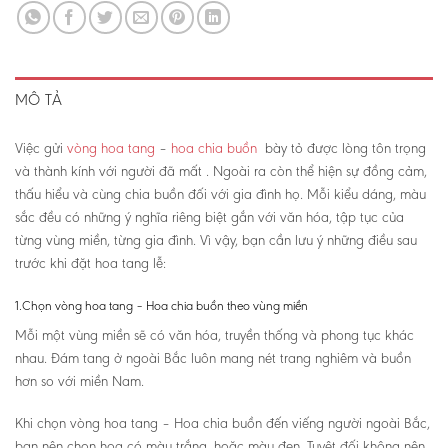
MÔ TẢ
Việc gửi
vòng hoa tang
–
hoa chia buồn
bày tỏ được lòng tôn trọng
và thành kính với người đã mất . Ngoài ra còn thể hiện sự đồng cảm,
thấu hiểu và cùng chia buồn đối với gia đình họ. Mỗi kiểu dáng, màu
sắc đều có những ý nghĩa riêng biệt gắn với văn hóa, tập tục của
từng vùng miền, từng gia đình. Vì vậy, bạn cần lưu ý những điều sau
trước khi đặt hoa tang lễ:
1.Chọn vòng hoa tang – Hoa chia buồn theo vùng miền
Mỗi một vùng miền sẽ có văn hóa, truyền thống và phong tục khác
nhau. Đám tang ở ngoài Bắc luôn mang nét trang nghiêm và buồn
hơn so với miền Nam.
Khi chọn vòng hoa tang – Hoa chia buồn đến viếng người ngoài Bắc,
bạn nên chọn hoa có màu trắng, hoặc màu đen. Tuyệt đối không nên