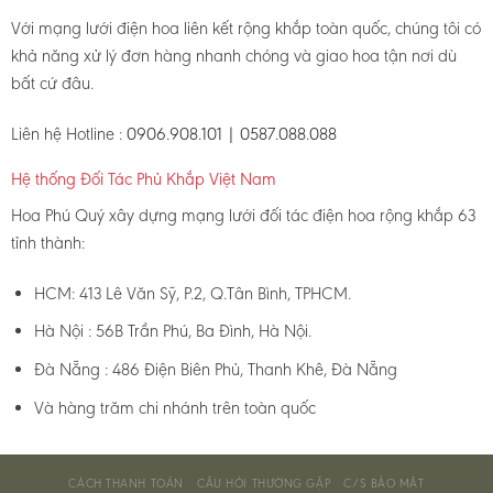
Với mạng lưới điện hoa liên kết rộng khắp toàn quốc, chúng tôi có
khả năng xử lý đơn hàng nhanh chóng và giao hoa tận nơi dù
bất cứ đâu.
Liên hệ Hotline :
0906.908.101 | 0587.088.088
Hệ thống Đối Tác Phủ Khắp Việt Nam
Hoa Phú Quý xây dựng mạng lưới đối tác điện hoa rộng khắp 63
tỉnh thành:
HCM: 413 Lê Văn Sỹ, P.2, Q.Tân Bình, TPHCM.
Hà Nội : 56B Trần Phú, Ba Đình, Hà Nội.
Đà Nẵng : 486 Điện Biên Phủ, Thanh Khê, Đà Nẵng
Và hàng trăm chi nhánh trên toàn quốc
CÁCH THANH TOÁN
CÂU HỎI THƯỜNG GẶP
C/S BẢO MẬT