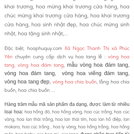
khai trương, hoa mừng khai trương cửa hàng, hoa
chúc mừng khai trương cửa hàng, hoa khai trương
cửa hàng, hoa sinh nhật đẹp, hoa chúc mừng sinh
nhật, hoa tặng sinh nhật,…
Đặc biệt, hoaphuquy.com
Xã Ngọc Thanh Thị xã Phúc
Yên
chuyên cung cấp dịch vụ hoa tang lễ :
vòng hoa
tang, vòng hoa đám tang
,
mẫu vòng hoa đám tang,
vòng hoa đám tang, vòng hoa viếng đám tang,
vòng hoa chia buồn
, lẵng hoa chia
vòng hoa tang đẹp,
buồn, hoa chia buồn …
Hàng trăm mẫu mã sản phẩm đa dạng, được làm từ nhiều
hoa hồng đỏ, hoa hồng vàng, hoa cúc trắng, hoa cúc
loại hoa:
vàng, hoa lan thái trắng, hoa lan thái tím, hoa lan hồ điệp, lan
mokara, hoa cúc trắng , hoa ly vàng, hoa hồng trắng, hoa hồng