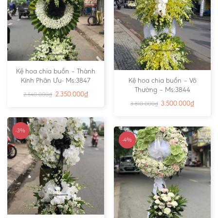
Kệ hoa chia buồn – Thành
Kính Phân Ưu- Ms:3847
Kệ hoa chia buồn – Vô
Thường – Ms:3844
2.350.000
₫
2.540.000
₫
3.500.000
₫
3.810.000
₫
-3%
-4%