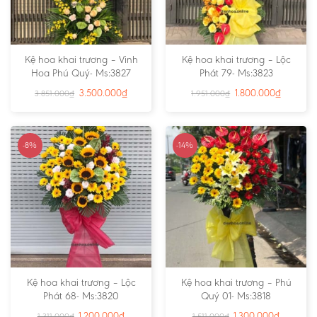
Kệ hoa khai trương – Vinh
Kệ hoa khai trương – Lộc
Hoa Phú Quý- Ms:3827
Phát 79- Ms:3823
3.500.000
₫
1.800.000
₫
3.851.000
₫
1.951.000
₫
-8%
-14%
Kệ hoa khai trương – Lộc
Kệ hoa khai trương – Phú
Phát 68- Ms:3820
Quý 01- Ms:3818
1.200.000
₫
1.300.000
₫
1.311.000
₫
1.511.000
₫