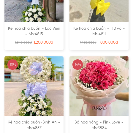
Kệ hoa chia buồn – Lạc Viên
Kệ hoa chia buồn – Hư vô –
– Ms:4815
Ms:4811
1.200.000
₫
1.000.000
₫
1.540.000
₫
1.150.000
₫
-10%
-14%
Kệ hoa chia buồn -Bình An –
Bó hoa hồng – Pink Love –
Ms:4837
Ms:3884