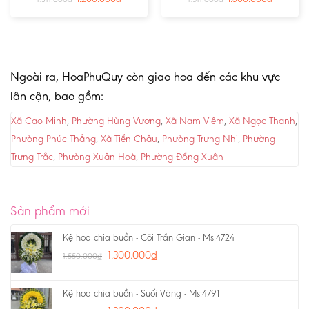
Ngoài ra, HoaPhuQuy còn giao hoa đến các khu vực
lân cận, bao gồm:
Xã Cao Minh
,
Phường Hùng Vương
,
Xã Nam Viêm
,
Xã Ngọc Thanh
,
Phường Phúc Thắng
,
Xã Tiền Châu
,
Phường Trưng Nhị
,
Phường
Trưng Trắc
,
Phường Xuân Hoà
,
Phường Đồng Xuân
Sản phẩm mới
Kệ hoa chia buồn - Cõi Trần Gian - Ms:4724
1.300.000
₫
1.550.000
₫
Kệ hoa chia buồn - Suối Vàng - Ms:4791