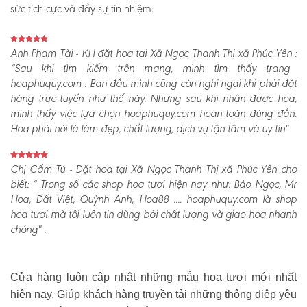
sức tích cực và đầy sự tín nhiệm:
Anh Phạm Tài - KH đặt hoa tại Xã Ngọc Thanh Thị xã Phúc Yên :
“Sau khi tìm kiếm trên mạng, mình tìm thấy trang
hoaphuquy.com . Ban đầu mình cũng còn nghi ngại khi phải đặt
hàng trực tuyến như thế này. Nhưng sau khi nhận được hoa,
mình thấy việc lựa chọn hoaphuquy.com hoàn toàn đúng đắn.
Hoa phải nói là làm đẹp, chất lượng, dịch vụ tận tâm và uy tín"
Chị Cẩm Tú - Đặt hoa tại Xã Ngọc Thanh Thị xã Phúc Yên cho
biết:
“ Trong số các shop hoa tươi hiện nay như: Bảo Ngọc, Mr
Hoa, Đất Việt, Quỳnh Anh, Hoa88 .... hoaphuquy.com là shop
hoa tươi mà tôi luôn tin dùng bởi chất lượng và giao hoa nhanh
chóng" .
Cửa hàng luôn cập nhật những mẫu hoa tươi mới nhất
hiện nay. Giúp khách hàng truyền tải những thông điệp yêu