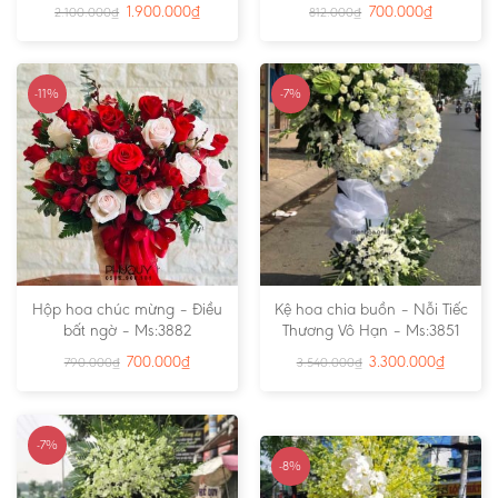
1.900.000
₫
700.000
₫
2.100.000
₫
812.000
₫
-11%
-7%
Hộp hoa chúc mừng – Điều
Kệ hoa chia buồn – Nỗi Tiếc
bất ngờ – Ms:3882
Thương Vô Hạn – Ms:3851
700.000
₫
3.300.000
₫
790.000
₫
3.540.000
₫
-7%
-8%