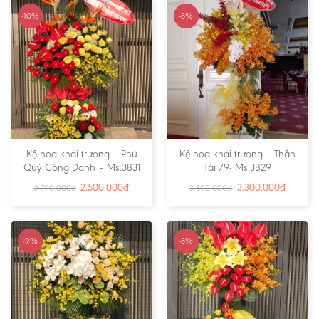
-10%
-8%
Kệ hoa khai trương – Phú
Kệ hoa khai trương – Thần
Quý Công Danh – Ms:3831
Tài 79- Ms:3829
2.500.000
₫
3.300.000
₫
2.790.000
₫
3.590.000
₫
-9%
-8%