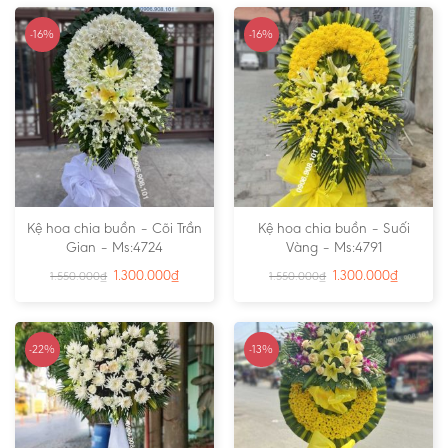
-16%
-16%
Kệ hoa chia buồn – Cõi Trần
Kệ hoa chia buồn – Suối
Gian – Ms:4724
Vàng – Ms:4791
1.300.000
₫
1.300.000
₫
1.550.000
₫
1.550.000
₫
-22%
-13%