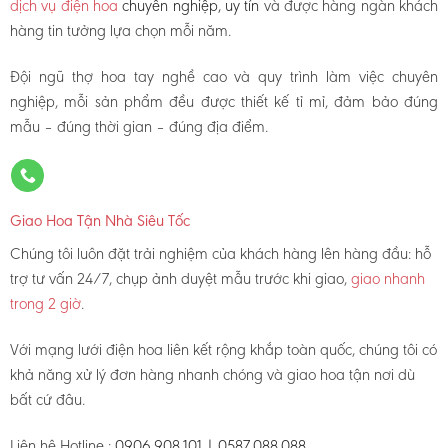
dịch vụ điện hoa
chuyên nghiệp, uy tín
và được hàng ngàn khách
hàng tin tưởng lựa chọn mỗi năm.
Đội ngũ thợ hoa tay nghề cao và quy trình làm việc chuyên
nghiệp, mỗi sản phẩm đều được thiết kế tỉ mỉ, đảm bảo đúng
mẫu – đúng thời gian – đúng địa điểm.
Giao Hoa Tận Nhà Siêu Tốc
Chúng tôi luôn đặt trải nghiệm của khách hàng lên hàng đầu: hỗ
trợ tư vấn 24/7, chụp ảnh duyệt mẫu trước khi giao,
giao nhanh
trong 2 giờ
.
Với mạng lưới điện hoa liên kết rộng khắp toàn quốc, chúng tôi có
khả năng xử lý đơn hàng nhanh chóng và giao hoa tận nơi dù
bất cứ đâu.
Liên hệ Hotline :
0906.908.101 | 0587.088.088