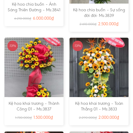
Kệ hoa chia buồn – Ánh
Sáng Thiên Đường – Ms:3841
Kệ hoa chia buồn – Sự sống
đời đời- Ms:3839
6.000.000
₫
6.210.000
₫
2.500.000
₫
2.610.000
₫
-13%
-13%
Kệ hoa khai trương – Thành
Kệ hoa khai trương – Toàn
Công 01 – Ms:3837
Thắng 01 – Ms:3833
1.500.000
₫
2.000.000
₫
1.730.000
₫
2.290.000
₫