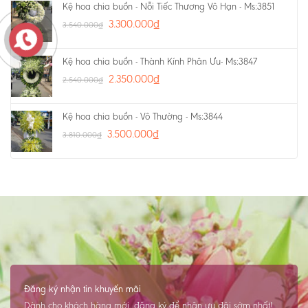
Kệ hoa chia buồn - Nỗi Tiếc Thương Vô Hạn - Ms:3851
3.300.000
₫
3.540.000
₫
Kệ hoa chia buồn - Thành Kính Phân Ưu- Ms:3847
2.350.000
₫
2.540.000
₫
Kệ hoa chia buồn - Vô Thường - Ms:3844
3.500.000
₫
3.810.000
₫
Đăng ký nhận tin khuyến mãi
Dành cho khách hàng mới, đăng ký để nhận ưu đãi sớm nhất!