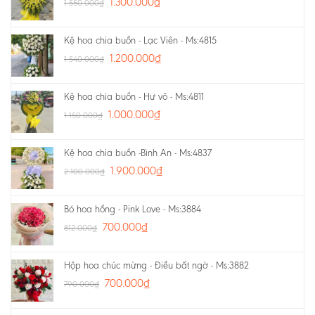
1.300.000
₫
1.550.000
₫
Kệ hoa chia buồn - Lạc Viên - Ms:4815
1.200.000
₫
1.540.000
₫
Kệ hoa chia buồn - Hư vô - Ms:4811
1.000.000
₫
1.150.000
₫
Kệ hoa chia buồn -Bình An - Ms:4837
1.900.000
₫
2.100.000
₫
Bó hoa hồng - Pink Love - Ms:3884
700.000
₫
812.000
₫
Hộp hoa chúc mừng - Điều bất ngờ - Ms:3882
700.000
₫
790.000
₫