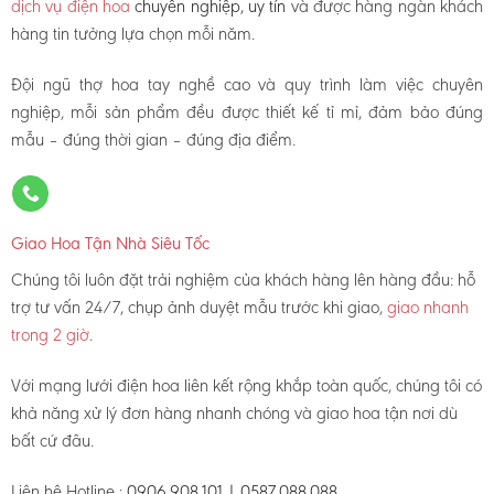
dịch vụ điện hoa
chuyên nghiệp, uy tín
và được hàng ngàn khách
hàng tin tưởng lựa chọn mỗi năm.
Đội ngũ thợ hoa tay nghề cao và quy trình làm việc chuyên
nghiệp, mỗi sản phẩm đều được thiết kế tỉ mỉ, đảm bảo đúng
mẫu – đúng thời gian – đúng địa điểm.
Giao Hoa Tận Nhà Siêu Tốc
Chúng tôi luôn đặt trải nghiệm của khách hàng lên hàng đầu: hỗ
trợ tư vấn 24/7, chụp ảnh duyệt mẫu trước khi giao,
giao nhanh
trong 2 giờ
.
Với mạng lưới điện hoa liên kết rộng khắp toàn quốc, chúng tôi có
khả năng xử lý đơn hàng nhanh chóng và giao hoa tận nơi dù
bất cứ đâu.
Liên hệ Hotline :
0906.908.101 | 0587.088.088