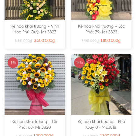
Kệ hoa khai trương – Vinh
Kệ hoa khai trương – Lộc
Hoa Phú Quý- Ms:3827
Phát 79- Ms:3823
3.500.000
₫
1.800.000
₫
3.851.000
₫
1.951.000
₫
-8%
-14%
Kệ hoa khai trương – Lộc
Kệ hoa khai trương – Phú
Phát 68- Ms:3820
Quý 01- Ms:3818
1.200.000
₫
1.300.000
₫