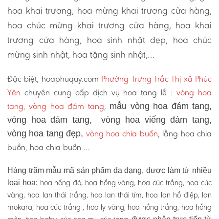
hoa khai trương, hoa mừng khai trương cửa hàng,
hoa chúc mừng khai trương cửa hàng, hoa khai
trương cửa hàng, hoa sinh nhật đẹp, hoa chúc
mừng sinh nhật, hoa tặng sinh nhật,…
Đặc biệt, hoaphuquy.com
Phường Trưng Trắc Thị xã Phúc
Yên
chuyên cung cấp dịch vụ hoa tang lễ :
vòng hoa
tang, vòng hoa đám tang
,
mẫu vòng hoa đám tang,
vòng hoa đám tang, vòng hoa viếng đám tang,
vòng hoa chia buồn
, lẵng hoa chia
vòng hoa tang đẹp,
buồn, hoa chia buồn …
Hàng trăm mẫu mã sản phẩm đa dạng, được làm từ nhiều
hoa hồng đỏ, hoa hồng vàng, hoa cúc trắng, hoa cúc
loại hoa:
vàng, hoa lan thái trắng, hoa lan thái tím, hoa lan hồ điệp, lan
mokara, hoa cúc trắng , hoa ly vàng, hoa hồng trắng, hoa hồng