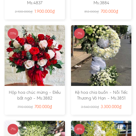
Ms:4837
Ms:3884
1.900.000
₫
700.000
₫
2.100.000
₫
812.000
₫
-11%
-7%
Hộp hoa chúc mừng – Điều
Kệ hoa chia buồn – Nỗi Tiếc
bất ngờ – Ms:3882
Thương Vô Hạn – Ms:3851
700.000
₫
3.300.000
₫
790.000
₫
3.540.000
₫
-7%
-8%