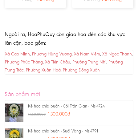
1.311.000
₫
1.511.000
₫
Ngoài ra, HoaPhuQuy còn giao hoa đến các khu vực
lân cận, bao gồm:
Xã Cao Minh
,
Phường Hùng Vương
,
Xã Nam Viêm
,
Xã Ngọc Thanh
,
Phường Phúc Thắng
,
Xã Tiền Châu
,
Phường Trưng Nhị
,
Phường
Trưng Trắc
,
Phường Xuân Hoà
,
Phường Đồng Xuân
Sản phẩm mới
Kệ hoa chia buồn - Cõi Trần Gian - Ms:4724
1.300.000
₫
1.550.000
₫
Kệ hoa chia buồn - Suối Vàng - Ms:4791