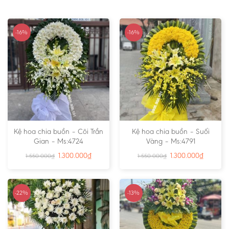
-16%
-16%
Kệ hoa chia buồn – Cõi Trần
Kệ hoa chia buồn – Suối
Gian – Ms:4724
Vàng – Ms:4791
1.300.000
₫
1.300.000
₫
1.550.000
₫
1.550.000
₫
-22%
-13%