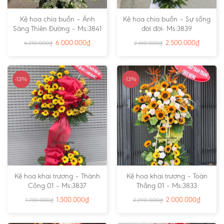
Kệ hoa chia buồn – Ánh
Kệ hoa chia buồn – Sự sống
Sáng Thiên Đường – Ms:3841
đời đời- Ms:3839
6.000.000
₫
2.500.000
₫
6.210.000
₫
2.610.000
₫
-13%
-13%
Kệ hoa khai trương – Thành
Kệ hoa khai trương – Toàn
Công 01 – Ms:3837
Thắng 01 – Ms:3833
1.500.000
₫
2.000.000
₫
1.730.000
₫
2.290.000
₫