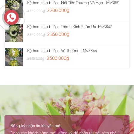
Kệ hoa chia buồn - Nỗi Tiếc Thương Vô Hạn - Ms:3851
3.300.000
₫
3.540.000
₫
Kệ hoa chia buồn - Thành Kính Phân Ưu- Ms:3847
2.350.000
₫
2.540.000
₫
Kệ hoa chia buồn - Vô Thường - Ms:3844
3.500.000
₫
3.810.000
₫
Đăng ký nhận tin khuyến mãi
Dành cho khách hàng mới, đăng ký để nhận ưu đãi sớm nhất!