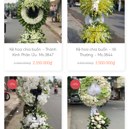
Kệ hoa chia buồn – Thành
Kệ hoa chia buồn – Vô
Kính Phân Ưu- Ms:3847
Thường – Ms:3844
2.350.000
₫
3.500.000
₫
2.540.000
₫
3.810.000
₫
-3%
-4%