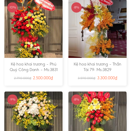
-10%
-8%
Kệ hoa khai trương – Phú
Kệ hoa khai trương – Thần
Quý Công Danh – Ms:3831
Tài 79- Ms:3829
2.500.000
₫
3.300.000
₫
2.790.000
₫
3.590.000
₫
-9%
-8%