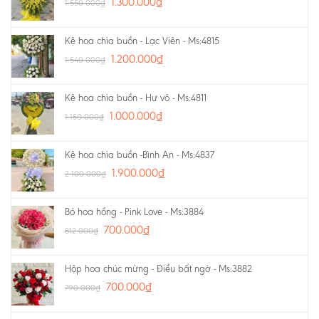
1.300.000
₫
1.550.000
₫
Kệ hoa chia buồn - Lạc Viên - Ms:4815
1.200.000
₫
1.540.000
₫
Kệ hoa chia buồn - Hư vô - Ms:4811
1.000.000
₫
1.150.000
₫
Kệ hoa chia buồn -Bình An - Ms:4837
1.900.000
₫
2.100.000
₫
Bó hoa hồng - Pink Love - Ms:3884
700.000
₫
812.000
₫
Hộp hoa chúc mừng - Điều bất ngờ - Ms:3882
700.000
₫
790.000
₫