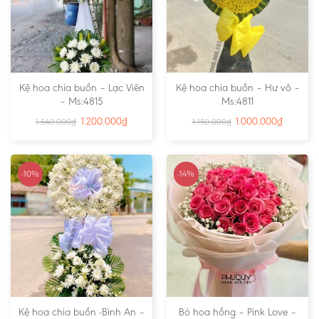
Kệ hoa chia buồn – Lạc Viên
Kệ hoa chia buồn – Hư vô –
– Ms:4815
Ms:4811
1.200.000
₫
1.000.000
₫
1.540.000
₫
1.150.000
₫
-10%
-14%
Kệ hoa chia buồn -Bình An –
Bó hoa hồng – Pink Love –