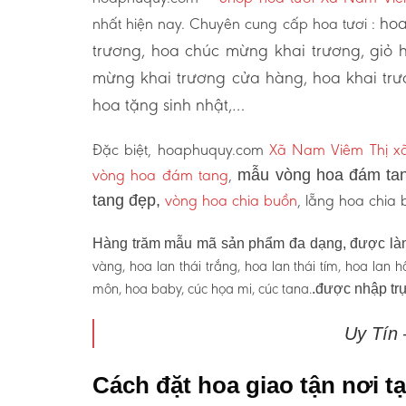
hoa
nhất hiện nay. Chuyên cung cấp hoa tươi :
trương, hoa chúc mừng khai trương, giỏ 
mừng khai trương cửa hàng, hoa khai trư
hoa tặng sinh nhật,…
Đặc biệt, hoaphuquy.com
Xã Nam Viêm Thị xã
vòng hoa đám tang
,
mẫu vòng hoa đám tan
vòng hoa chia buồn
, lẵng hoa chia
tang đẹp,
Hàng trăm mẫu mã sản phẩm đa dạng, được làm
vàng, hoa lan thái trắng, hoa lan thái tím, hoa lan
môn, hoa baby, cúc họa mi, cúc tana.
.được nhập trự
Uy Tín
Cách đặt hoa giao tận nơi 