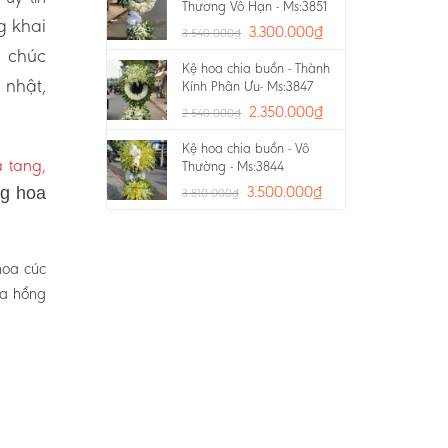
Thương Vô Hạn - Ms:3851
g khai
3.300.000
₫
3.540.000
₫
a chúc
Kệ hoa chia buồn - Thành
 nhật,
Kính Phân Ưu- Ms:3847
2.350.000
₫
2.540.000
₫
Kệ hoa chia buồn - Vô
 tang,
Thường - Ms:3844
3.500.000
₫
ng hoa
3.810.000
₫
hoa cúc
oa hồng