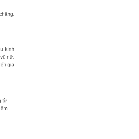
 chăng.
u kinh
 vũ nữ,
đến gia
g từ
Viêm