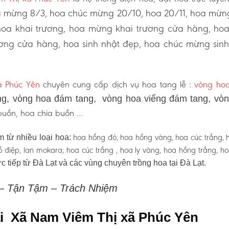
 mừng 8/3, hoa chúc mừng 20/10, hoa 20/11, hoa mừn
hoa khai trương, hoa mừng khai trương cửa hàng, ho
ơng cửa hàng, hoa sinh nhật đẹp, hoa chúc mừng sinh
 Phúc Yên
chuyên cung cấp dịch vụ hoa tang lễ :
vòng hoa
g, vòng hoa đám tang, vòng hoa viếng đám tang, vò
 buồn, hoa chia buồn …
hoa hồng đỏ, hoa hồng vàng, hoa cúc trắng, 
 từ nhiều loại hoa:
 hồ điệp, lan mokara, hoa cúc trắng , hoa ly vàng, hoa hồng trắng, h
c tiếp từ Đà Lạt và các vùng chuyên trồng hoa tại Đà Lạt.
 – Tận Tậm – Trách Nhiệm
tại Xã Nam Viêm Thị xã Phúc Yên