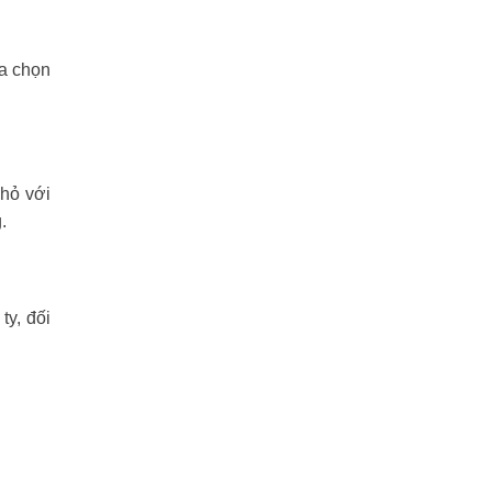
ựa chọn
nhỏ với
.
y, đối