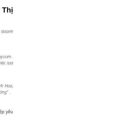
 Thị
, doanh
y.com .
iệc lựa
Mr Hoa,
óng" .
ệp yêu