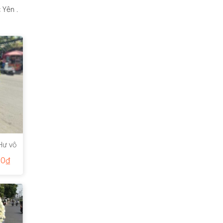
 Yên .
Hư vô
00
₫