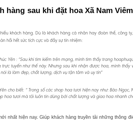
ch hàng sau khi đặt hoa Xã Nam Viêm
hiều khách hàng. Dù là khách hàng cá nhân hay đoàn thể, công ty
 hồi hết sức tích cực và đầy sự tín nhiệm:
húc Yên :
“Sau khi tìm kiếm trên mạng, mình tìm thấy trang hoaphuqu
 trực tuyến như thế này. Nhưng sau khi nhận được hoa, mình thấy v
 là làm đẹp, chất lượng, dịch vụ tận tâm và uy tín"
ên cho biết:
“ Trong số các shop hoa tươi hiện nay như: Bảo Ngọc, 
p hoa tươi mà tôi luôn tin dùng bởi chất lượng và giao hoa nhanh ch
i nhất hiện nay. Giúp khách hàng truyền tải những thông đi