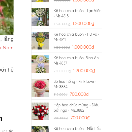
1.550.000
₫
Kệ hoa chia buồn - Lạc Viên
- Ms:4815
1.200.000
₫
1.540.000
₫
Kệ hoa chia buồn - Hư vô -
, lẵng
Ms:4811
Xã Nam
1.000.000
₫
1.150.000
₫
Kệ hoa chia buồn -Bình An -
Ms:4837
với hệ
1.900.000
₫
2.100.000
₫
Bó hoa hồng - Pink Love -
Ms:3884
700.000
₫
812.000
₫
Hộp hoa chúc mừng - Điều
bất ngờ - Ms:3882
n
700.000
₫
790.000
₫
Kệ hoa chia buồn - Nỗi Tiếc
 uy tín