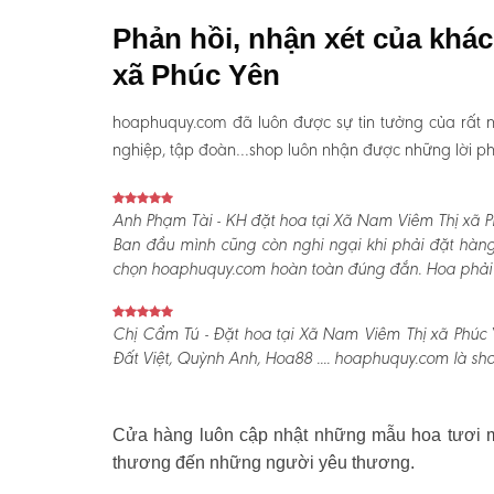
Phản hồi, nhận xét của khá
xã Phúc Yên
hoaphuquy.com đã luôn được sự tin tưởng của rất n
nghiệp, tập đoàn…shop luôn nhận được những lời phản
Anh Phạm Tài - KH đặt hoa tại Xã Nam Viêm Thị xã P
Ban đầu mình cũng còn nghi ngại khi phải đặt hàng
chọn hoaphuquy.com hoàn toàn đúng đắn. Hoa phải nói
Chị Cẩm Tú - Đặt hoa tại Xã Nam Viêm Thị xã Phúc Y
Đất Việt, Quỳnh Anh, Hoa88 .... hoaphuquy.com là sho
Cửa hàng luôn cập nhật những mẫu hoa tươi mớ
thương đến những người yêu thương.