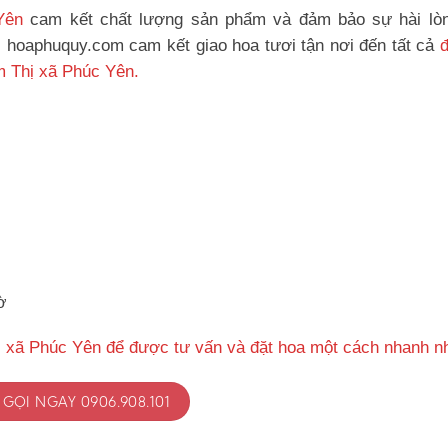
Yên
cam kết chất lượng sản phẩm và đảm bảo sự hài lò
, hoaphuquy.com cam kết giao hoa tươi tận nơi đến tất cả
m Thị xã Phúc Yên.
ờ
ị xã Phúc Yên để được tư vấn và đặt hoa một cách nhanh n
GỌI NGAY 0906.908.101