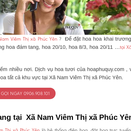
 Nam Viêm Thị xã Phúc Yên
?
Để đặt hoa hoa khai trương
tại 
òng hoa đám tang, hoa 20/10, hoa 8/3, hoa 20/11 …
iếm nhiều nơi. Dịch vụ hoa tươi của hoaphuquy.com , 
hoa tất cả khu vực tại Xã Nam Viêm Thị xã Phúc Yên.
GỌI NGAY 0906.908.101
ang tại Xã Nam Viêm Thị xã Phúc Yê
m Thị xã Phúc Yên
là hệ thống điện hoa, đặt hoa trực tuyến