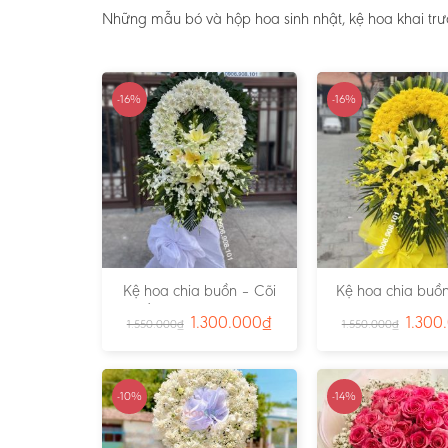
Những mẫu bó và hộp hoa sinh nhật, kệ hoa khai trư
-16%
-16%
Kệ hoa chia buồn – Cõi
Kệ hoa chia buồn
Trần Gian – Ms:4724
Vàng – Ms:4
1.300.000
₫
1.300
1.550.000
₫
1.550.000
₫
-10%
-14%