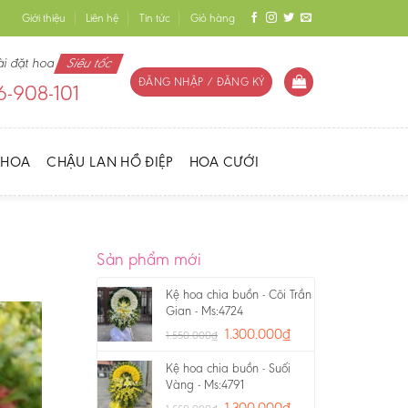
Giới thiệu
Liên hệ
Tin tức
Giỏ hàng
ài đặt hoa
Siêu tốc
ĐĂNG NHẬP / ĐĂNG KÝ
-908-101
 HOA
CHẬU LAN HỒ ĐIỆP
HOA CƯỚI
Sản phẩm mới
Kệ hoa chia buồn - Cõi Trần
Gian - Ms:4724
1.300.000
₫
1.550.000
₫
Kệ hoa chia buồn - Suối
Vàng - Ms:4791
1.300.000
₫