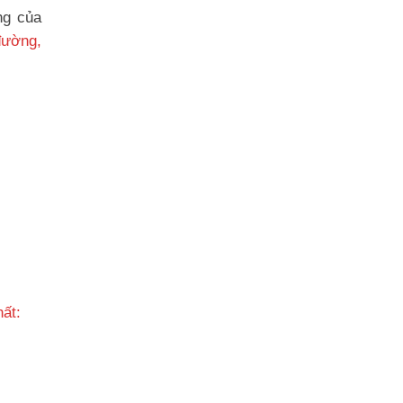
ng của
đường,
hất: