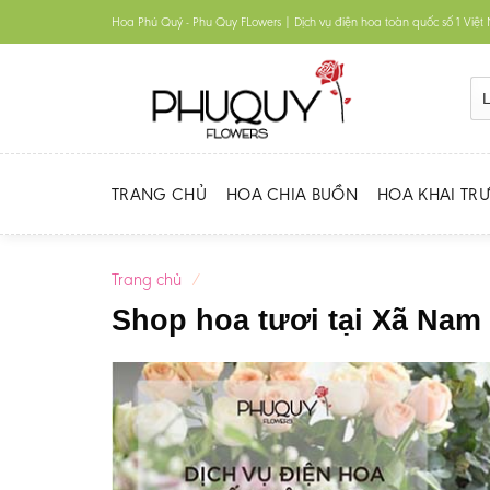
Skip
Hoa Phú Quý - Phu Quy FLowers | Dịch vụ điện hoa toàn quốc số 1 Việ
to
content
TRANG CHỦ
HOA CHIA BUỒN
HOA KHAI TR
Trang chủ
/
Shop hoa tươi tại Xã Nam