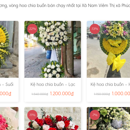
ơng, vòng hoa chia buồn bán chạy nhất tại Xã Nam Viêm Thị xã Phúc
-22%
-13%
 – Suối
Kệ hoa chia buồn – Lạc
Kệ hoa chia buồn – 
791
Viên – Ms:4815
– Ms:4811
.000
₫
1.200.000
₫
1.000.0
1.540.000
₫
1.150.000
₫
-11%
-7%