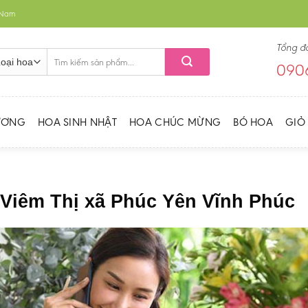
t Nam
Tổng đ
Tìm
0906
kiếm:
ƯƠNG
HOA SINH NHẬT
HOA CHÚC MỪNG
BÓ HOA
GIỎ
 Viêm Thị xã Phúc Yên Vĩnh Phúc