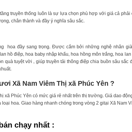
tầng truyền thống luôn là sự lựa chọn phù hợp với giá cả phải
rọng, chân thành và đầy ý nghĩa sâu sắc.
ng hoa đầy sang trọng. Được cắm bởi những nghệ nhân già
an hồ điệp, hoa baby nhập khẩu, hoa hồng môn trắng, hoa lan
n quà tuyệt vời , giúp truyền tải thông điệp chia buồn sâu sắc 
khuất.
tươi Xã Nam Viêm Thị xã Phúc Yên ?
 xã Phúc Yên có mức giá rẻ nhất trên thị trường. Giá dao độn
và loại hoa. Giao hàng nhanh chóng trong vòng 2 gitại Xã Nam 
bán chạy nhất :