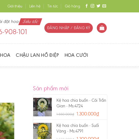
Giới thiệu
Liên hệ
Tin tức
Giỏ hàng
ài đặt hoa
Siêu tốc
ĐĂNG NHẬP / ĐĂNG KÝ
-908-101
 HOA
CHẬU LAN HỒ ĐIỆP
HOA CƯỚI
Sản phẩm mới
Kệ hoa chia buồn - Cõi Trần
Gian - Ms:4724
1.300.000
₫
1.550.000
₫
Kệ hoa chia buồn - Suối
Vàng - Ms:4791
1.300.000
₫