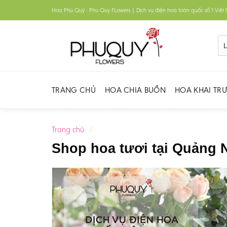
Skip
Hoa Phú Quý - Phu Quy FLowers | Dịch vụ điện hoa toàn quốc số 1 Việ
to
content
TRANG CHỦ
HOA CHIA BUỒN
HOA KHAI TR
Trang chủ
/
Shop hoa tươi tại Quảng 