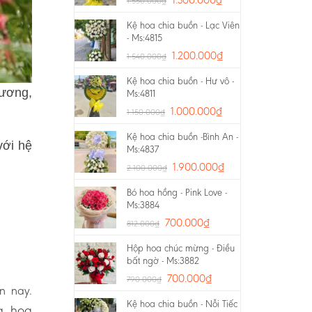
1.550.000
₫
Kệ hoa chia buồn - Lạc Viên
- Ms:4815
1.200.000
₫
1.540.000
₫
Kệ hoa chia buồn - Hư vô -
rương,
Ms:4811
1.000.000
₫
1.150.000
₫
Kệ hoa chia buồn -Bình An -
với hệ
Ms:4837
1.900.000
₫
2.100.000
₫
Bó hoa hồng - Pink Love -
Ms:3884
700.000
₫
812.000
₫
Hộp hoa chúc mừng - Điều
bất ngờ - Ms:3882
700.000
₫
790.000
₫
n nay.
Kệ hoa chia buồn - Nỗi Tiếc
g, hoa