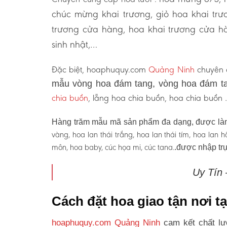
chúc mừng khai trương, giỏ hoa khai tr
trương cửa hàng, hoa khai trương cửa hà
sinh nhật,…
Đặc biệt, hoaphuquy.com
Quảng Ninh
chuyên c
mẫu vòng hoa đám tang, vòng hoa đám ta
chia buồn
, lẵng hoa chia buồn, hoa chia buồn
Hàng trăm mẫu mã sản phẩm đa dạng, được làm
vàng, hoa lan thái trắng, hoa lan thái tím, hoa lan
môn, hoa baby, cúc họa mi, cúc tana.
.được nhập trự
Uy Tín
Cách đặt hoa giao tận nơi 
hoaphuquy.com Quảng Ninh
cam kết chất lư