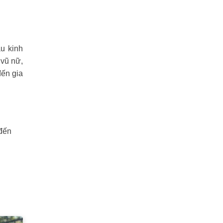
u kinh
 vũ nữ,
đến gia
 đến