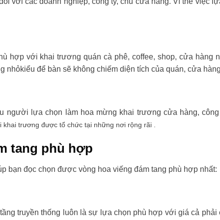
đối với các doanh nghiệp, công ty, chủ cửa hàng. Vì thế việc l
ù hợp với khai trương quán cà phê, coffee, shop, cửa hàng 
ng nhỏkiểu để bàn sẽ không chiếm diện tích của quán, cửa hàng
ều người lựa chọn làm hoa mừng khai trương cửa hàng, công t
i khai trương được tổ chức tại những nơi rộng rãi .
m tang phù hợp
úp bạn đọc chọn được vòng hoa viếng đám tang phù hợp nhất:
tầng truyền thống luôn là sự lựa chọn phù hợp với giá cả phải