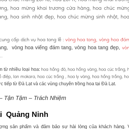
ương, hoa mừng khai trương cửa hàng, hoa chúc mừn
ng, hoa sinh nhật đẹp, hoa chúc mừng sinh nhật, ho
ung cấp dịch vụ hoa tang lễ :
vòng hoa tang, vòng hoa đá
vò
ng, vòng hoa viếng đám tang, vòng hoa tang đẹp,
 …
hoa hồng đỏ, hoa hồng vàng, hoa cúc trắng, 
 từ nhiều loại hoa:
 hồ điệp, lan mokara, hoa cúc trắng , hoa ly vàng, hoa hồng trắng, h
c tiếp từ Đà Lạt và các vùng chuyên trồng hoa tại Đà Lạt.
 – Tận Tậm – Trách Nhiệm
tại Quảng Ninh
ợng sản phẩm và đảm bảo sự hài lòng của khách hàng. 