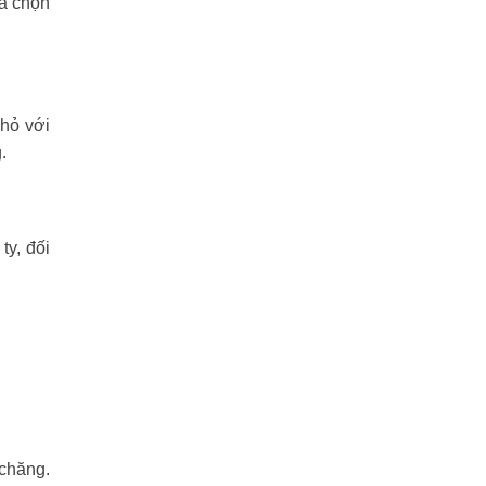
ựa chọn
nhỏ với
.
y, đối
 chăng.