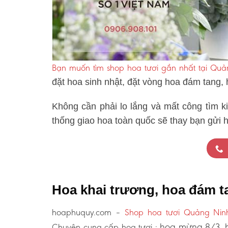
Bạn muốn tìm shop hoa tươi gần nhất tại Qu
đặt hoa sinh nhật, đặt vòng hoa đám tang,
Không cần phải lo lắng và mất công tìm k
thống giao hoa toàn quốc sẽ thay bạn gửi h
Hoa khai trương, hoa đám t
hoaphuquy.com –
Shop hoa tươi Quảng Nin
hoa mừng 8/3, h
Chuyên cung cấp hoa tươi :