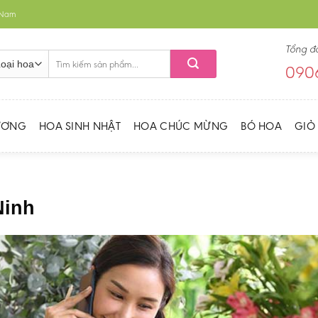
t Nam
Tổng đ
Tìm
0906
kiếm:
ƯƠNG
HOA SINH NHẬT
HOA CHÚC MỪNG
BÓ HOA
GIỎ
Ninh