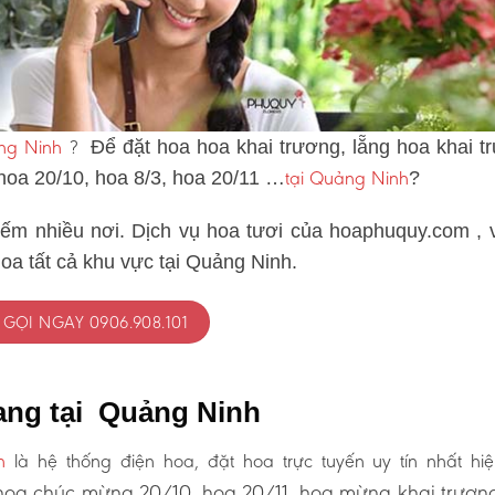
ảng Ninh
?
Để đặt hoa hoa khai trương, lẵng hoa khai t
tại Quảng Ninh
 hoa 20/10, hoa 8/3, hoa 20/11 …
?
iếm nhiều nơi. Dịch vụ hoa tươi của hoaphuquy.com , 
oa tất cả khu vực tại Quảng Ninh.
GỌI NGAY 0906.908.101
ang tại Quảng Ninh
h
là hệ thống điện hoa, đặt hoa trực tuyến uy tín nhất hiệ
oa chúc mừng 20/10, hoa 20/11, hoa mừng khai trươn