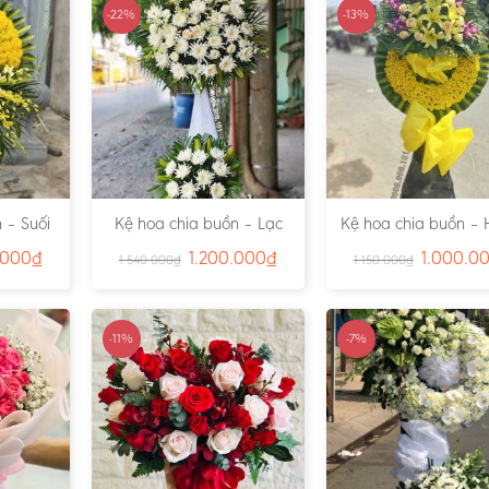
-22%
-13%
 – Suối
Kệ hoa chia buồn – Lạc
Kệ hoa chia buồn – 
791
Viên – Ms:4815
– Ms:4811
.000
₫
1.200.000
₫
1.000.0
1.540.000
₫
1.150.000
₫
-11%
-7%