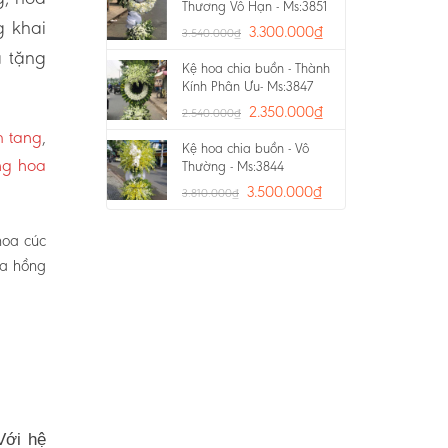
Thương Vô Hạn - Ms:3851
g khai
3.300.000
₫
3.540.000
₫
a tặng
Kệ hoa chia buồn - Thành
Kính Phân Ưu- Ms:3847
2.350.000
₫
2.540.000
₫
m tang
,
Kệ hoa chia buồn - Vô
ng hoa
Thường - Ms:3844
3.500.000
₫
3.810.000
₫
hoa cúc
oa hồng
Với hệ