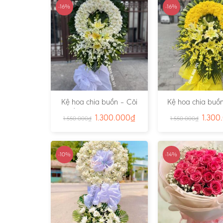
-16%
-16%
Kệ hoa chia buồn – Cõi
Kệ hoa chia buồn
Trần Gian – Ms:4724
Vàng – Ms:4
1.300.000
₫
1.300
1.550.000
₫
1.550.000
₫
-10%
-14%