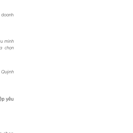
, doanh
ầu mình
ựa chọn
, Quỳnh
ệp yêu