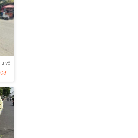
Hư vô
00
₫