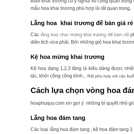
Buổi khai trương có ý nghĩa vô cùng quan trọng 
mẫu hoa khai trương phù hợp là rất quan trọng.
Lẵng hoa khai trương để bàn giá rẻ
lẵng hoa chúc mừng khai trương
để bàn rất
Các
ph
diện tích vừa phải. Bởi những giỏ hoa khai trươ
Kệ hoa mừng khai trương
Kệ hoa dạng 1,2,3 tầng là kiểu dáng được nhi
tác, khởi công công trình..
. Rất phù hợp với các buổ
Cách lựa chọn vòng hoa đá
hoaphuquy.com xin gợi ý những bí quyết nhỏ gi
Lẵng hoa đám tang
Các loại lẵng hoa đám tang , kệ hoa đám tang 1 