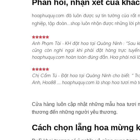
Phản hồi, nhận xét của khá
hoaphuquy.com đã luôn được sự tin tưởng của rất n
nghiệp, tập đoàn…shop luôn nhận được những lời phản
Anh Phạm Tài - KH đặt hoa tại Quảng Ninh :
“Sau kh
cũng còn nghi ngại khi phải đặt hàng trực tuyế
hoaphuquy.com hoàn toàn đúng đắn. Hoa phải nói là l
Chị Cẩm Tú - Đặt hoa tại Quảng Ninh cho biết:
“ Tr
Anh, Hoa88 .... hoaphuquy.com là shop hoa tươi mà tô
Cửa hàng luôn cập nhật những mẫu hoa tươi mớ
thương đến những người yêu thương.
Cách chọn lẵng hoa mừng k