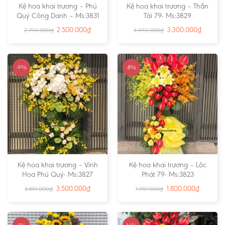
Kệ hoa khai trương – Phú
Kệ hoa khai trương – Thần
Quý Công Danh – Ms:3831
Tài 79- Ms:3829
2.500.000
₫
3.300.000
₫
2.790.000
₫
3.590.000
₫
-9%
-8%
Kệ hoa khai trương – Vinh
Kệ hoa khai trương – Lộc
Hoa Phú Quý- Ms:3827
Phát 79- Ms:3823
3.500.000
₫
1.800.000
₫
3.851.000
₫
1.951.000
₫