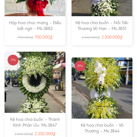
Hộp hoa chúc mừng – Điều
Kệ hoa chia buồn – Nỗi Tiếc
bất ngờ – Ms:3882
Thương Vô Hạn – Ms:3851
700.000
₫
3.300.000
₫
790.000
₫
3.540.000
₫
-7%
-8%
Kệ hoa chia buồn – Thành
Kính Phân Ưu- Ms:3847
Kệ hoa chia buồn – Vô
Thường – Ms:3844
2.350.000
₫
2.540.000
₫