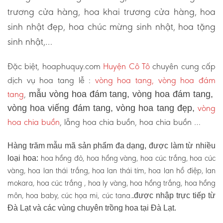
trương cửa hàng, hoa khai trương cửa hàng, hoa
sinh nhật đẹp, hoa chúc mừng sinh nhật, hoa tặng
sinh nhật,…
Đặc biệt, hoaphuquy.com
Huyện Cô Tô
chuyên cung cấp
dịch vụ hoa tang lễ :
vòng hoa tang, vòng hoa đám
tang
,
mẫu vòng hoa đám tang, vòng hoa đám tang,
vòng
vòng hoa viếng đám tang, vòng hoa tang đẹp,
hoa chia buồn
, lẵng hoa chia buồn, hoa chia buồn …
Hàng trăm mẫu mã sản phẩm đa dạng, được làm từ nhiều
hoa hồng đỏ, hoa hồng vàng, hoa cúc trắng, hoa cúc
loại hoa:
vàng, hoa lan thái trắng, hoa lan thái tím, hoa lan hồ điệp, lan
mokara, hoa cúc trắng , hoa ly vàng, hoa hồng trắng, hoa hồng
môn, hoa baby, cúc họa mi, cúc tana.
.được nhập trực tiếp từ
Đà Lạt và các vùng chuyên trồng hoa tại Đà Lạt.