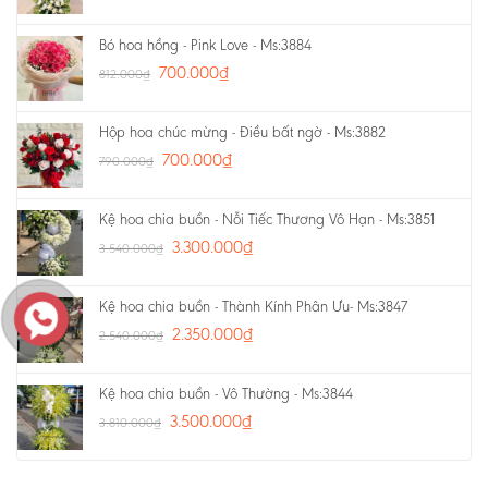
Bó hoa hồng - Pink Love - Ms:3884
700.000
₫
812.000
₫
Hộp hoa chúc mừng - Điều bất ngờ - Ms:3882
700.000
₫
790.000
₫
Kệ hoa chia buồn - Nỗi Tiếc Thương Vô Hạn - Ms:3851
3.300.000
₫
3.540.000
₫
Kệ hoa chia buồn - Thành Kính Phân Ưu- Ms:3847
2.350.000
₫
2.540.000
₫
Kệ hoa chia buồn - Vô Thường - Ms:3844
3.500.000
₫
3.810.000
₫