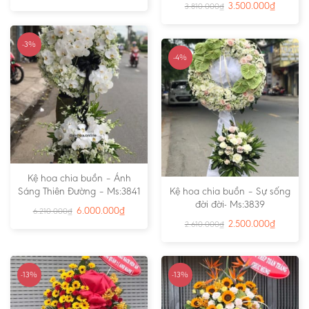
3.500.000
₫
3.810.000
₫
-3%
-4%
Kệ hoa chia buồn – Ánh
Sáng Thiên Đường – Ms:3841
Kệ hoa chia buồn – Sự sống
đời đời- Ms:3839
6.000.000
₫
6.210.000
₫
2.500.000
₫
2.610.000
₫
-13%
-13%