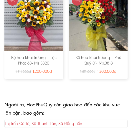
-8%
-14%
Kệ hoa khai trương – Lộc
Kệ hoa khai trương – Phú
Phát 68- Ms:3820
Quý 01- Ms:3818
1.200.000
₫
1.300.000
₫
1.311.000
₫
1.511.000
₫
Ngoài ra, HoaPhuQuy còn giao hoa đến các khu vực
lân cận, bao gồm:
Thị trấn Cô Tô
,
Xã Thanh Lân
,
Xã Đồng Tiến