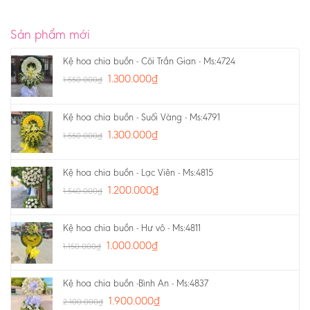
Sản phẩm mới
Kệ hoa chia buồn - Cõi Trần Gian - Ms:4724
1.300.000
₫
1.550.000
₫
Kệ hoa chia buồn - Suối Vàng - Ms:4791
1.300.000
₫
1.550.000
₫
Kệ hoa chia buồn - Lạc Viên - Ms:4815
1.200.000
₫
1.540.000
₫
Kệ hoa chia buồn - Hư vô - Ms:4811
1.000.000
₫
1.150.000
₫
Kệ hoa chia buồn -Bình An - Ms:4837
1.900.000
₫
2.100.000
₫