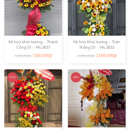
Kệ hoa khai trương – Thành
Kệ hoa khai trương – Toàn
Công 01 – Ms:3837
Thắng 01 – Ms:3833
1.500.000
₫
2.000.000
₫
1.730.000
₫
2.290.000
₫
-10%
-8%