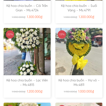
Kệ hoa chia buồn – Cõi Trần
Kệ hoa chia buồn – Suối
Gian – Ms:4724
Vàng – Ms:4791
1.300.000
₫
1.300.000
₫
1.550.000
₫
1.550.000
₫
-22%
-13%
Kệ hoa chia buồn – Lạc Viên
Kệ hoa chia buồn – Hư vô –
– Ms:4815
Ms:4811
1.200.000
₫
1.000.000
₫
1.540.000
₫
1.150.000
₫