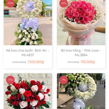
-10%
-14%
Kệ hoa chia buồn -Bình An –
Bó hoa hồng – Pink Love –
Ms:4837
Ms:3884
1.900.000
₫
700.000
₫
2.100.000
₫
812.000
₫
-11%
-7%