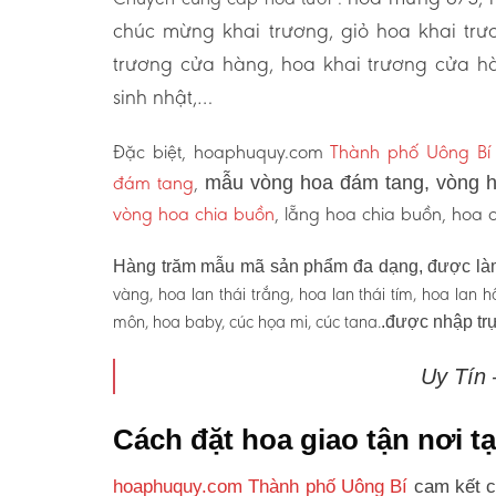
chúc mừng khai trương, giỏ hoa khai tr
trương cửa hàng, hoa khai trương cửa hà
sinh nhật,…
Đặc biệt, hoaphuquy.com
Thành phố Uông Bí
đám tang
,
mẫu vòng hoa đám tang, vòng h
vòng hoa chia buồn
, lẵng hoa chia buồn, hoa
Hàng trăm mẫu mã sản phẩm đa dạng, được làm
vàng, hoa lan thái trắng, hoa lan thái tím, hoa lan
môn, hoa baby, cúc họa mi, cúc tana.
.được nhập trự
Uy Tín
Cách đặt hoa giao tận nơi 
hoaphuquy.com Thành phố Uông Bí
cam kết c