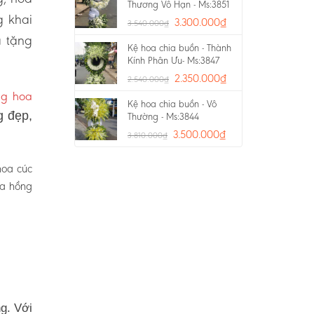
Thương Vô Hạn - Ms:3851
g khai
3.300.000
₫
3.540.000
₫
a tặng
Kệ hoa chia buồn - Thành
Kính Phân Ưu- Ms:3847
2.350.000
₫
2.540.000
₫
ng hoa
Kệ hoa chia buồn - Vô
g đẹp,
Thường - Ms:3844
3.500.000
₫
3.810.000
₫
hoa cúc
oa hồng
g. Với