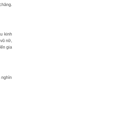
 chăng.
u kinh
 vũ nữ,
đến gia
m nghìn