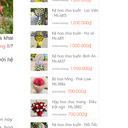
1.550.000
₫
Kệ hoa chia buồn - Lạc Viên
- Ms:4815
1.200.000
₫
1.540.000
₫
Kệ hoa chia buồn - Hư vô -
a khai
Ms:4811
ng Bí
1.000.000
₫
?
1.150.000
₫
Kệ hoa chia buồn -Bình An -
với hệ
Ms:4837
1.900.000
₫
2.100.000
₫
Bó hoa hồng - Pink Love -
Ms:3884
700.000
₫
812.000
₫
Hộp hoa chúc mừng - Điều
bất ngờ - Ms:3882
700.000
₫
790.000
₫
ện nay.
Kệ hoa chia buồn - Nỗi Tiếc
g, hoa