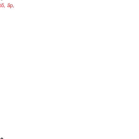
ổ, ấp,