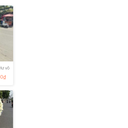
Hư vô
00
₫