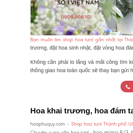
Bạn muốn tìm shop hoa tươi gần nhất tại Th
trương, đặt hoa sinh nhật, đặt vòng hoa đ
Không cần phải lo lắng và mất công tìm k
thống giao hoa toàn quốc sẽ thay bạn gửi h
Hoa khai trương, hoa đám t
hoaphuquy.com –
Shop hoa tươi Thành phố U
hoa mừng 8/3, h
Chuyên cung cấp hoa tươi :