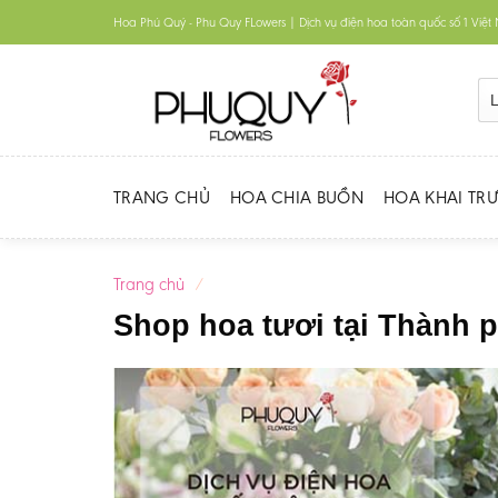
Skip
Hoa Phú Quý - Phu Quy FLowers | Dịch vụ điện hoa toàn quốc số 1 Việ
to
content
TRANG CHỦ
HOA CHIA BUỒN
HOA KHAI TR
Trang chủ
/
Shop hoa tươi tại Thành 