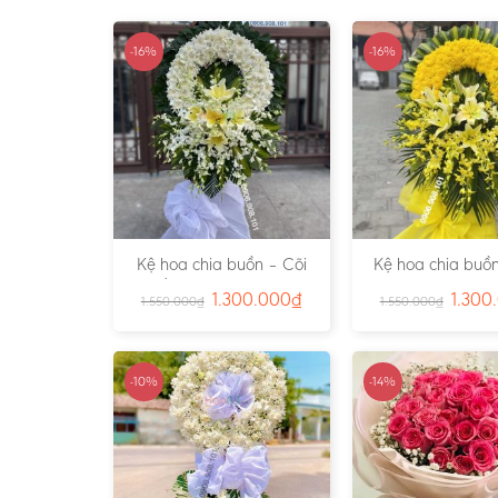
-16%
-16%
Kệ hoa chia buồn – Cõi
Kệ hoa chia buồn
Trần Gian – Ms:4724
Vàng – Ms:4
1.300.000
₫
1.300
1.550.000
₫
1.550.000
₫
-10%
-14%