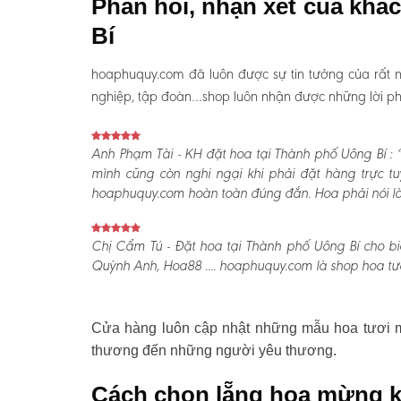
Phản hồi, nhận xét của khá
Bí
hoaphuquy.com đã luôn được sự tin tưởng của rất n
nghiệp, tập đoàn…shop luôn nhận được những lời phản
Anh Phạm Tài - KH đặt hoa tại Thành phố Uông Bí :
“
mình cũng còn nghi ngại khi phải đặt hàng trực t
hoaphuquy.com hoàn toàn đúng đắn. Hoa phải nói là l
Chị Cẩm Tú - Đặt hoa tại Thành phố Uông Bí cho biế
Quỳnh Anh, Hoa88 .... hoaphuquy.com là shop hoa tươ
Cửa hàng luôn cập nhật những mẫu hoa tươi mớ
thương đến những người yêu thương.
Cách chọn lẵng hoa mừng k