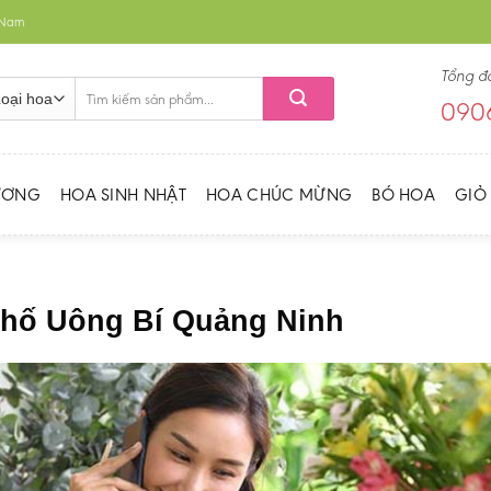
t Nam
Tổng đ
Tìm
0906
kiếm:
ƯƠNG
HOA SINH NHẬT
HOA CHÚC MỪNG
BÓ HOA
GIỎ
phố Uông Bí Quảng Ninh