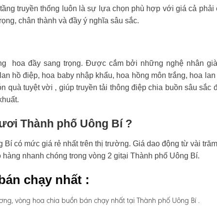
tầng truyền thống luôn là sự lựa chọn phù hợp với giá cả phải
rọng, chân thành và đầy ý nghĩa sâu sắc.
ng hoa đầy sang trọng. Được cắm bởi những nghệ nhân già
an hồ điệp, hoa baby nhập khẩu, hoa hồng môn trắng, hoa lan
n quà tuyệt vời , giúp truyền tải thông điệp chia buồn sâu sắc 
khuất.
tươi Thành phố Uông Bí ?
í có mức giá rẻ nhất trên thị trường. Giá dao động từ vài tră
ao hàng nhanh chóng trong vòng 2 gitại Thành phố Uông Bí.
bán chạy nhất :
ơng, vòng hoa chia buồn bán chạy nhất tại Thành phố Uông Bí .