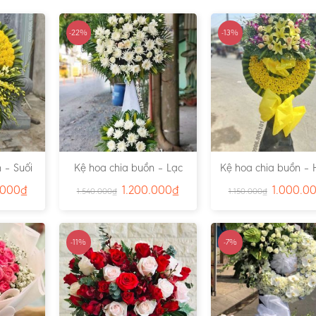
-22%
-13%
 – Suối
Kệ hoa chia buồn – Lạc
Kệ hoa chia buồn – 
791
Viên – Ms:4815
– Ms:4811
.000
₫
1.200.000
₫
1.000.0
1.540.000
₫
1.150.000
₫
-11%
-7%