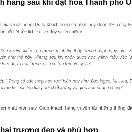
ch hàng sau khi đặt hoa Thành phố 
hiều khách hàng. Dù là khách hàng cá nhân hay đoàn thể, công ty
 hồi hết sức tích cực và đầy sự tín nhiệm:
Sau khi tìm kiếm trên mạng, mình tìm thấy trang hoaphuquy.com . 
uyến như thế này. Nhưng sau khi nhận được hoa, mình thấy việc l
àm đẹp, chất lượng, dịch vụ tận tâm và uy tín"
t:
“ Trong số các shop hoa tươi hiện nay như: Bảo Ngọc, Mr Hoa, Đấ
i mà tôi luôn tin dùng bởi chất lượng và giao hoa nhanh chóng" .
i nhất hiện nay. Giúp khách hàng truyền tải những thông đi
hai trương đẹp và phù hợp