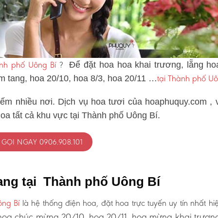
ành phố Uông Bí
?
Để đặt hoa hoa khai trương, lẵng ho
tại Thành phố Uô
ám tang, hoa 20/10, hoa 8/3, hoa 20/11 …
iếm nhiều nơi. Dịch vụ hoa tươi của hoaphuquy.com , 
oa tất cả khu vực tại Thành phố Uông Bí.
GỌI NGAY 0906.908.101
ang tại Thành phố Uông Bí
ông Bí
là hệ thống điện hoa, đặt hoa trực tuyến uy tín nhất hi
oa chúc mừng 20/10, hoa 20/11, hoa mừng khai trươn