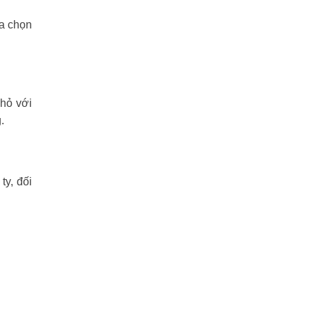
ựa chọn
nhỏ với
.
y, đối