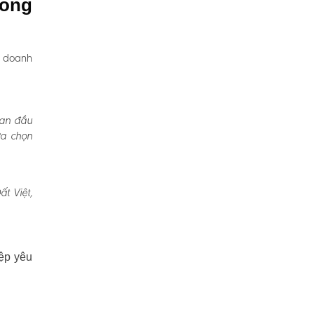
Uông
, doanh
Ban đầu
ựa chọn
t Việt,
ệp yêu