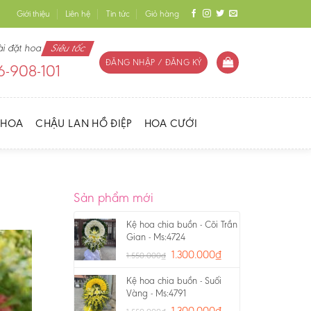
Giới thiệu
Liên hệ
Tin tức
Giỏ hàng
ài đặt hoa
Siêu tốc
ĐĂNG NHẬP / ĐĂNG KÝ
-908-101
 HOA
CHẬU LAN HỒ ĐIỆP
HOA CƯỚI
Sản phẩm mới
Kệ hoa chia buồn - Cõi Trần
Gian - Ms:4724
1.300.000
₫
1.550.000
₫
Kệ hoa chia buồn - Suối
Vàng - Ms:4791
1.300.000
₫