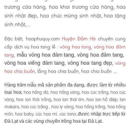
trương cửa hàng, hoa khai trương cửa hàng, hoa
sinh nhật đẹp, hoa chúc mừng sinh nhật, hoa tặng
sinh nhật,…
Đặc biệt, hoaphuquy.com
Huyện Đầm Hà
chuyên cung
cấp dịch vụ hoa tang lễ :
vòng hoa tang, vòng hoa đám
tang
,
mẫu vòng hoa đám tang, vòng hoa đám tang,
vòng
vòng hoa viếng đám tang, vòng hoa tang đẹp,
hoa chia buồn
, lẵng hoa chia buồn, hoa chia buồn …
Hàng trăm mẫu mã sản phẩm đa dạng, được làm từ nhiều
hoa hồng đỏ, hoa hồng vàng, hoa cúc trắng, hoa cúc
loại hoa:
vàng, hoa lan thái trắng, hoa lan thái tím, hoa lan hồ điệp, lan
mokara, hoa cúc trắng , hoa ly vàng, hoa hồng trắng, hoa hồng
môn, hoa baby, cúc họa mi, cúc tana.
.được nhập trực tiếp từ
Đà Lạt và các vùng chuyên trồng hoa tại Đà Lạt.