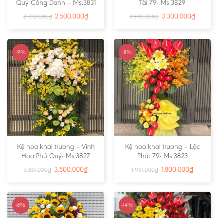
Quý Công Danh – Ms:3831
Tài 79- Ms:3829
2.500.000
₫
3.300.000
₫
2.790.000
₫
3.590.000
₫
-9%
-8%
Kệ hoa khai trương – Vinh
Kệ hoa khai trương – Lộc
Hoa Phú Quý- Ms:3827
Phát 79- Ms:3823
3.500.000
₫
1.800.000
₫
3.851.000
₫
1.951.000
₫
-8%
-14%