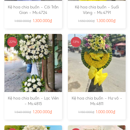
Kệ hoa chia buồn – Cõi Trần
Kệ hoa chia buồn – Suối
Gian – Ms:4724
Vàng – Ms:4791
1.300.000
₫
1.300.000
₫
1.550.000
₫
1.550.000
₫
-22%
-13%
Kệ hoa chia buồn – Lạc Viên
Kệ hoa chia buồn – Hư vô –
– Ms:4815
Ms:4811
1.200.000
₫
1.000.000
₫
1.540.000
₫
1.150.000
₫