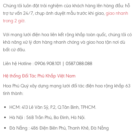
Chúng tôi luôn đặt trải nghiệm của khách hàng lên hàng đầu: hỗ
trợ tư vấn 24/7, chụp ảnh duyệt mẫu trước khi giao,
giao nhanh
trong 2 giờ
.
Với mạng lưới điện hoa liên kết rộng khắp toàn quốc, chúng tôi có
khả năng xử lý đơn hàng nhanh chóng và giao hoa tận nơi dù
bất cứ đâu.
Liên hệ Hotline :
0906.908.101 | 0587.088.088
Hệ thống Đối Tác Phủ Khắp Việt Nam
Hoa Phú Quý xây dựng mạng lưới đối tác điện hoa rộng khắp 63
tỉnh thành:
HCM: 413 Lê Văn Sỹ, P.2, Q.Tân Bình, TPHCM.
Hà Nội : 56B Trần Phú, Ba Đình, Hà Nội.
Đà Nẵng : 486 Điện Biên Phủ, Thanh Khê, Đà Nẵng