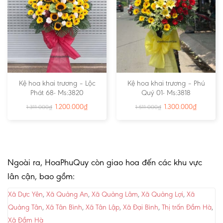
Kệ hoa khai trương – Lộc
Kệ hoa khai trương – Phú
Phát 68- Ms:3820
Quý 01- Ms:3818
1.200.000
₫
1.300.000
₫
1.311.000
₫
1.511.000
₫
Ngoài ra, HoaPhuQuy còn giao hoa đến các khu vực
lân cận, bao gồm:
Xã Dực Yên
,
Xã Quảng An
,
Xã Quảng Lâm
,
Xã Quảng Lợi
,
Xã
Quảng Tân
,
Xã Tân Bình
,
Xã Tân Lập
,
Xã Đại Bình
,
Thị trấn Đầm Hà
,
Xã Đầm Hà