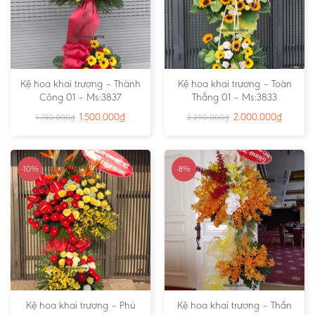
Kệ hoa khai trương – Thành
Kệ hoa khai trương – Toàn
Công 01 – Ms:3837
Thắng 01 – Ms:3833
1.500.000
₫
2.000.000
₫
1.730.000
₫
2.290.000
₫
-10%
-8%
Kệ hoa khai trương – Phú
Kệ hoa khai trương – Thần