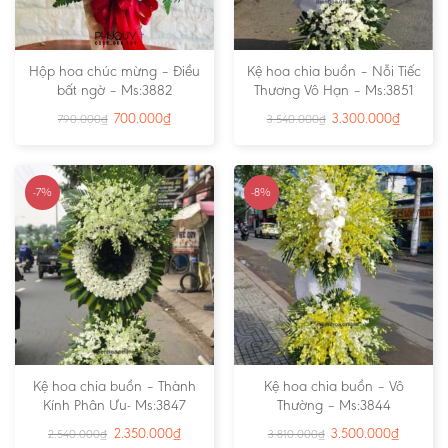
Hộp hoa chúc mừng – Điều
Kệ hoa chia buồn – Nỗi Tiếc
bất ngờ – Ms:3882
Thương Vô Hạn – Ms:3851
700.000
₫
3.300.000
₫
790.000
₫
3.540.000
₫
-7%
-8%
Kệ hoa chia buồn – Thành
Kệ hoa chia buồn – Vô
Kính Phân Ưu- Ms:3847
Thường – Ms:3844
2.350.000
₫
3.500.000
₫
2.540.000
₫
3.810.000
₫