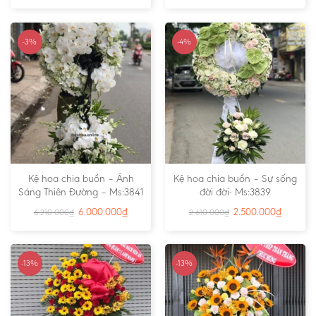
-3%
-4%
Kệ hoa chia buồn – Ánh
Kệ hoa chia buồn – Sự sống
Sáng Thiên Đường – Ms:3841
đời đời- Ms:3839
6.000.000
₫
2.500.000
₫
6.210.000
₫
2.610.000
₫
-13%
-13%