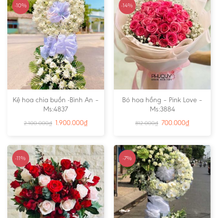
-10%
-14%
Kệ hoa chia buồn -Bình An –
Bó hoa hồng – Pink Love –
Ms:4837
Ms:3884
1.900.000
₫
700.000
₫
2.100.000
₫
812.000
₫
-11%
-7%