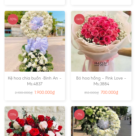
-10%
-14%
Kệ hoa chia buồn -Bình An –
Bó hoa hồng – Pink Love –
Ms:4837
Ms:3884
1.900.000
₫
700.000
₫
2.100.000
₫
812.000
₫
-11%
-7%