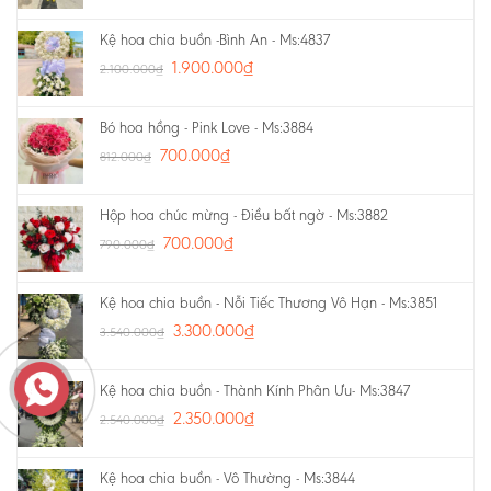
Kệ hoa chia buồn -Bình An - Ms:4837
1.900.000
₫
2.100.000
₫
Bó hoa hồng - Pink Love - Ms:3884
700.000
₫
812.000
₫
Hộp hoa chúc mừng - Điều bất ngờ - Ms:3882
700.000
₫
790.000
₫
Kệ hoa chia buồn - Nỗi Tiếc Thương Vô Hạn - Ms:3851
3.300.000
₫
3.540.000
₫
Kệ hoa chia buồn - Thành Kính Phân Ưu- Ms:3847
2.350.000
₫
2.540.000
₫
Kệ hoa chia buồn - Vô Thường - Ms:3844