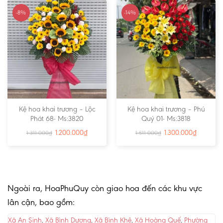
-8%
-14%
Kệ hoa khai trương – Lộc
Kệ hoa khai trương – Phú
Phát 68- Ms:3820
Quý 01- Ms:3818
1.200.000
₫
1.300.000
₫
1.311.000
₫
1.511.000
₫
Ngoài ra, HoaPhuQuy còn giao hoa đến các khu vực
lân cận, bao gồm:
Xã An Sinh
,
Xã Bình Dương
,
Xã Bình Khê
,
Xã Hoàng Quế
,
Phường