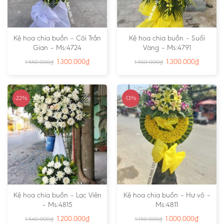
Kệ hoa chia buồn – Cõi Trần
Kệ hoa chia buồn – Suối
Gian – Ms:4724
Vàng – Ms:4791
1.300.000
₫
1.300.000
₫
1.550.000
₫
1.550.000
₫
-22%
-13%
Kệ hoa chia buồn – Lạc Viên
Kệ hoa chia buồn – Hư vô –
– Ms:4815
Ms:4811
1.200.000
₫
1.000.000
₫
1.540.000
₫
1.150.000
₫