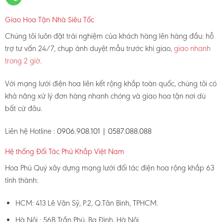
Giao Hoa Tận Nhà Siêu Tốc
Chúng tôi luôn đặt trải nghiệm của khách hàng lên hàng đầu: hỗ
trợ tư vấn 24/7, chụp ảnh duyệt mẫu trước khi giao,
giao nhanh
trong 2 giờ
.
Với mạng lưới điện hoa liên kết rộng khắp toàn quốc, chúng tôi có
khả năng xử lý đơn hàng nhanh chóng và giao hoa tận nơi dù
bất cứ đâu.
Liên hệ Hotline :
0906.908.101 | 0587.088.088
Hệ thống Đối Tác Phủ Khắp Việt Nam
Hoa Phú Quý xây dựng mạng lưới đối tác điện hoa rộng khắp 63
tỉnh thành:
HCM: 413 Lê Văn Sỹ, P.2, Q.Tân Bình, TPHCM.
Hà Nội : 56B Trần Phú, Ba Đình, Hà Nội.