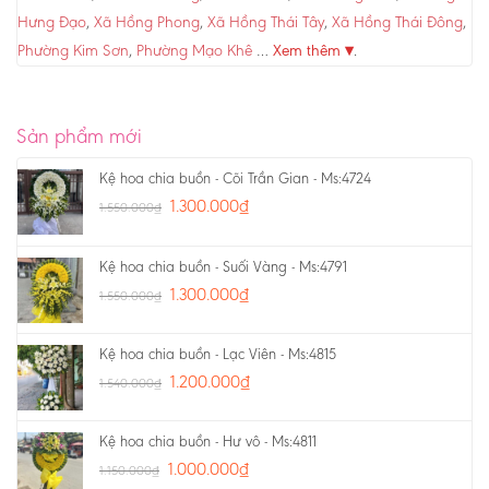
Hưng Đạo
,
Xã Hồng Phong
,
Xã Hồng Thái Tây
,
Xã Hồng Thái Đông
,
Phường Kim Sơn
,
Phường Mạo Khê
…
Xem thêm ▾
.
Sản phẩm mới
Kệ hoa chia buồn - Cõi Trần Gian - Ms:4724
1.300.000
₫
1.550.000
₫
Kệ hoa chia buồn - Suối Vàng - Ms:4791
1.300.000
₫
1.550.000
₫
Kệ hoa chia buồn - Lạc Viên - Ms:4815
1.200.000
₫
1.540.000
₫
Kệ hoa chia buồn - Hư vô - Ms:4811
1.000.000
₫
1.150.000
₫