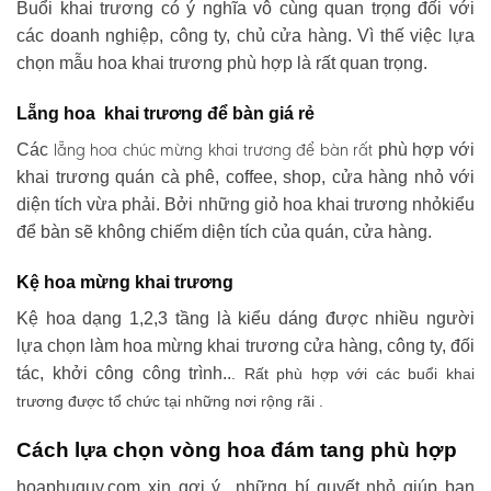
Buổi khai trương có ý nghĩa vô cùng quan trọng đối với
các doanh nghiệp, công ty, chủ cửa hàng. Vì thế việc lựa
chọn mẫu hoa khai trương phù hợp là rất quan trọng.
Lẵng hoa khai trương để bàn giá rẻ
lẵng hoa chúc mừng khai trương
để bàn rất
Các
phù hợp với
khai trương quán cà phê, coffee, shop, cửa hàng nhỏ với
diện tích vừa phải. Bởi những giỏ hoa khai trương nhỏkiểu
để bàn sẽ không chiếm diện tích của quán, cửa hàng.
Kệ hoa mừng khai trương
Kệ hoa dạng 1,2,3 tầng là kiểu dáng được nhiều người
lựa chọn làm hoa mừng khai trương cửa hàng, công ty, đối
tác, khởi công công trình..
. Rất phù hợp với các buổi khai
trương được tổ chức tại những nơi rộng rãi .
Cách lựa chọn vòng hoa đám tang phù hợp
hoaphuquy.com xin gợi ý những bí quyết nhỏ giúp bạn