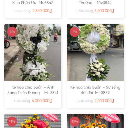
Kính Phân Ưu- Ms:3847
Thường – Ms:3844
2.350.000
₫
3.500.000
₫
2.540.000
₫
3.810.000
₫
-3%
-4%
Kệ hoa chia buồn – Ánh
Kệ hoa chia buồn – Sự sống
Sáng Thiên Đường – Ms:3841
đời đời- Ms:3839
6.000.000
₫
2.500.000
₫
6.210.000
₫
2.610.000
₫
-13%
-13%