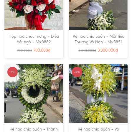
Hộp hoa chúc mừng – Điều
Kệ hoa chia buồn – Nỗi Tiếc
bất ngờ – Ms:3882
Thương Vô Hạn – Ms:3851
700.000
₫
3.300.000
₫
790.000
₫
3.540.000
₫
-7%
-8%
Kệ hoa chia buồn – Thành
Kệ hoa chia buồn – Vô