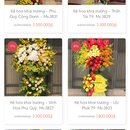
Kệ hoa khai trương – Phú
Kệ hoa khai trương – Thần
Quý Công Danh – Ms:3831
Tài 79- Ms:3829
2.500.000
₫
3.300.000
₫
2.790.000
₫
3.590.000
₫
-9%
-8%
Kệ hoa khai trương – Vinh
Kệ hoa khai trương – Lộc
Hoa Phú Quý- Ms:3827
Phát 79- Ms:3823
3.500.000
₫
1.800.000
₫
3.851.000
₫
1.951.000
₫