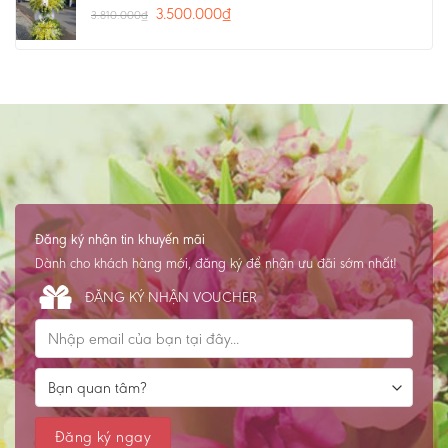
3.500.000
₫
3.810.000
₫
Đăng ký nhận tin khuyến mãi
Dành cho khách hàng mới, đăng ký để nhận ưu đãi sớm nhất!
ĐĂNG KÝ NHẬN VOUCHER