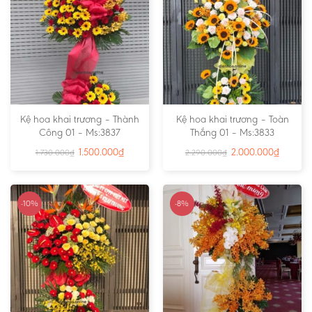
Kệ hoa khai trương – Thành
Kệ hoa khai trương – Toàn
Công 01 – Ms:3837
Thắng 01 – Ms:3833
1.500.000
₫
2.000.000
₫
1.730.000
₫
2.290.000
₫
-10%
-8%