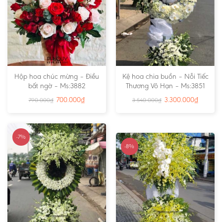
Hộp hoa chúc mừng – Điều
Kệ hoa chia buồn – Nỗi Tiếc
bất ngờ – Ms:3882
Thương Vô Hạn – Ms:3851
700.000
₫
3.300.000
₫
790.000
₫
3.540.000
₫
-7%
-8%