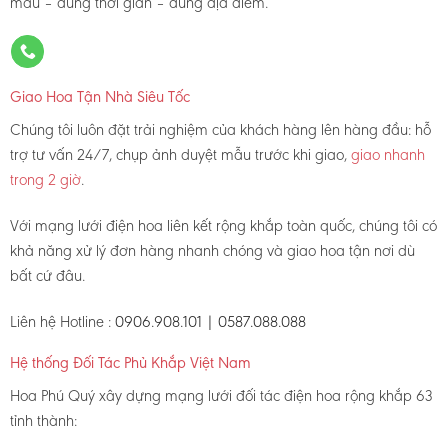
mẫu – đúng thời gian – đúng địa điểm.
Giao Hoa Tận Nhà Siêu Tốc
Chúng tôi luôn đặt trải nghiệm của khách hàng lên hàng đầu: hỗ
trợ tư vấn 24/7, chụp ảnh duyệt mẫu trước khi giao,
giao nhanh
trong 2 giờ
.
Với mạng lưới điện hoa liên kết rộng khắp toàn quốc, chúng tôi có
khả năng xử lý đơn hàng nhanh chóng và giao hoa tận nơi dù
bất cứ đâu.
Liên hệ Hotline :
0906.908.101 | 0587.088.088
Hệ thống Đối Tác Phủ Khắp Việt Nam
Hoa Phú Quý xây dựng mạng lưới đối tác điện hoa rộng khắp 63
tỉnh thành: