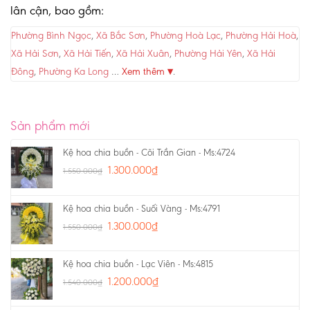
lân cận, bao gồm:
Phường Bình Ngọc
,
Xã Bắc Sơn
,
Phường Hoà Lạc
,
Phường Hải Hoà
,
Xã Hải Sơn
,
Xã Hải Tiến
,
Xã Hải Xuân
,
Phường Hải Yên
,
Xã Hải
Đông
,
Phường Ka Long
…
Xem thêm ▾
.
Sản phẩm mới
Kệ hoa chia buồn - Cõi Trần Gian - Ms:4724
1.300.000
₫
1.550.000
₫
Kệ hoa chia buồn - Suối Vàng - Ms:4791
1.300.000
₫
1.550.000
₫
Kệ hoa chia buồn - Lạc Viên - Ms:4815
1.200.000
₫
1.540.000
₫