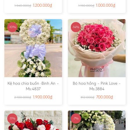
1.200.000
₫
1.000.000
₫
1.540.000
₫
1.150.000
₫
-10%
-14%
Kệ hoa chia buồn -Bình An –
Bó hoa hồng – Pink Love –
Ms:4837
Ms:3884
1.900.000
₫
700.000
₫
2.100.000
₫
812.000
₫
-11%
-7%