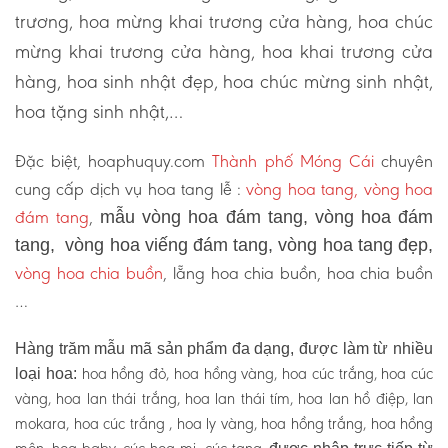
trương, hoa mừng khai trương cửa hàng, hoa chúc
mừng khai trương cửa hàng, hoa khai trương cửa
hàng, hoa sinh nhật đẹp, hoa chúc mừng sinh nhật,
hoa tặng sinh nhật,…
Đặc biệt, hoaphuquy.com
Thành phố Móng Cái
chuyên
cung cấp dịch vụ hoa tang lễ :
vòng hoa tang, vòng hoa
đám tang
,
mẫu vòng hoa đám tang, vòng hoa đám
tang, vòng hoa viếng đám tang, vòng hoa tang đẹp,
vòng hoa chia buồn
, lẵng hoa chia buồn, hoa chia buồn
…
Hàng trăm mẫu mã sản phẩm đa dạng, được làm từ nhiều
hoa hồng đỏ, hoa hồng vàng, hoa cúc trắng, hoa cúc
loại hoa:
vàng, hoa lan thái trắng, hoa lan thái tím, hoa lan hồ điệp, lan
mokara, hoa cúc trắng , hoa ly vàng, hoa hồng trắng, hoa hồng