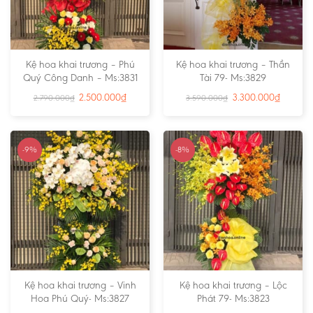
Kệ hoa khai trương – Phú
Kệ hoa khai trương – Thần
Quý Công Danh – Ms:3831
Tài 79- Ms:3829
2.500.000
₫
3.300.000
₫
2.790.000
₫
3.590.000
₫
-9%
-8%
Kệ hoa khai trương – Vinh
Kệ hoa khai trương – Lộc
Hoa Phú Quý- Ms:3827
Phát 79- Ms:3823