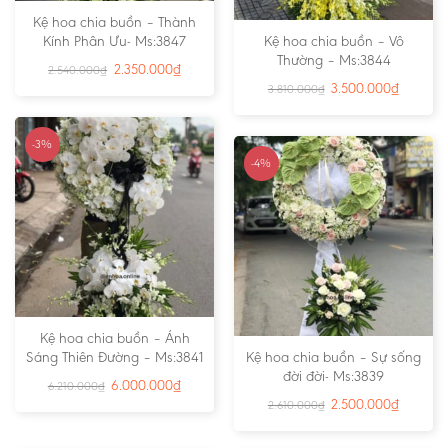
Kệ hoa chia buồn – Thành
Kính Phân Ưu- Ms:3847
Kệ hoa chia buồn – Vô
Thường – Ms:3844
2.350.000
₫
2.540.000
₫
3.500.000
₫
3.810.000
₫
-3%
-4%
Kệ hoa chia buồn – Ánh
Sáng Thiên Đường – Ms:3841
Kệ hoa chia buồn – Sự sống
đời đời- Ms:3839
6.000.000
₫
6.210.000
₫
2.500.000
₫
2.610.000
₫