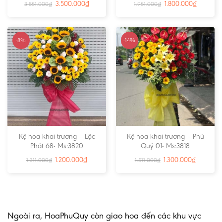
3.500.000
₫
1.800.000
₫
3.851.000
₫
1.951.000
₫
-8%
-14%
Kệ hoa khai trương – Lộc
Kệ hoa khai trương – Phú
Phát 68- Ms:3820
Quý 01- Ms:3818
1.200.000
₫
1.300.000
₫
1.311.000
₫
1.511.000
₫
Ngoài ra, HoaPhuQuy còn giao hoa đến các khu vực