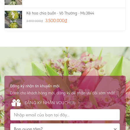
Kệ hoa chia buồn - Vô Thường - Ms:3844
3.500.000
₫
3.810.000
₫
Đăng ký nhận tin khuyến mãi
Dành cho khách hàng mới, đăng ký để nhận ưu đãi sớm nhất!
ĐĂNG KÝ NHẬN VOUCHER