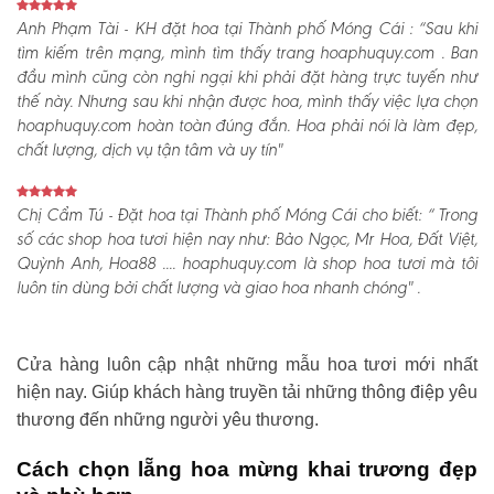
Anh Phạm Tài - KH đặt hoa tại Thành phố Móng Cái :
“Sau khi
tìm kiếm trên mạng, mình tìm thấy trang hoaphuquy.com . Ban
đầu mình cũng còn nghi ngại khi phải đặt hàng trực tuyến như
thế này. Nhưng sau khi nhận được hoa, mình thấy việc lựa chọn
hoaphuquy.com hoàn toàn đúng đắn. Hoa phải nói là làm đẹp,
chất lượng, dịch vụ tận tâm và uy tín"
Chị Cẩm Tú - Đặt hoa tại Thành phố Móng Cái cho biết:
“ Trong
số các shop hoa tươi hiện nay như: Bảo Ngọc, Mr Hoa, Đất Việt,
Quỳnh Anh, Hoa88 .... hoaphuquy.com là shop hoa tươi mà tôi
luôn tin dùng bởi chất lượng và giao hoa nhanh chóng" .
Cửa hàng luôn cập nhật những mẫu hoa tươi mới nhất
hiện nay. Giúp khách hàng truyền tải những thông điệp yêu
thương đến những người yêu thương.
Cách chọn lẵng hoa mừng khai trương đẹp