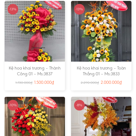
-13%
-13%
Kệ hoa khai trương – Thành
Kệ hoa khai trương – Toàn
Công 01 – Ms:3837
Thắng 01 – Ms:3833
1.500.000
₫
2.000.000
₫
1.730.000
₫
2.290.000
₫
-10%
-8%