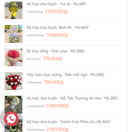
Kệ hoa chia buồn - Hư vô - Ms:4811
1.000.000
₫
1.150.000
₫
Kệ hoa chia buồn -Bình An - Ms:4837
1.900.000
₫
2.100.000
₫
Bó hoa hồng - Pink Love - Ms:3884
700.000
₫
812.000
₫
Hộp hoa chúc mừng - Điều bất ngờ - Ms:3882
700.000
₫
790.000
₫
Kệ hoa chia buồn - Nỗi Tiếc Thương Vô Hạn - Ms:3851
3.300.000
₫
3.540.000
₫
Kệ hoa chia buồn - Thành Kính Phân Ưu- Ms:3847
2.350.000
₫
2.540.000
₫