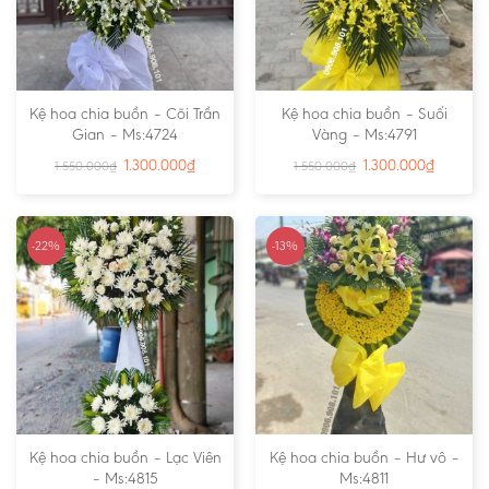
Kệ hoa chia buồn – Cõi Trần
Kệ hoa chia buồn – Suối
Gian – Ms:4724
Vàng – Ms:4791
1.300.000
₫
1.300.000
₫
1.550.000
₫
1.550.000
₫
-22%
-13%
Kệ hoa chia buồn – Lạc Viên
Kệ hoa chia buồn – Hư vô –
– Ms:4815
Ms:4811