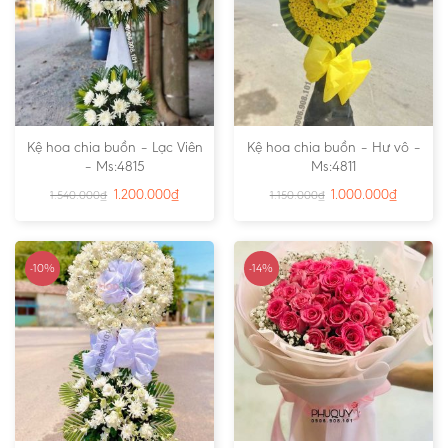
Kệ hoa chia buồn – Lạc Viên
Kệ hoa chia buồn – Hư vô –
– Ms:4815
Ms:4811
1.200.000
₫
1.000.000
₫
1.540.000
₫
1.150.000
₫
-10%
-14%