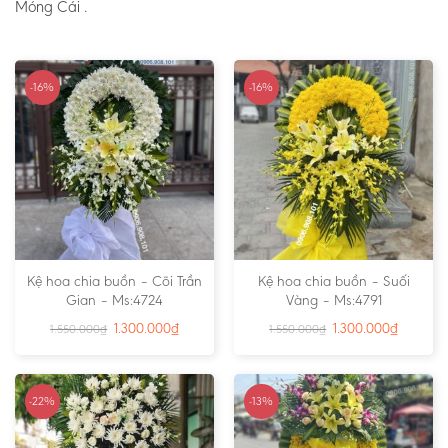
Móng Cái .
-16%
-16%
Kệ hoa chia buồn – Cõi Trần
Kệ hoa chia buồn – Suối
Gian – Ms:4724
Vàng – Ms:4791
1.300.000
₫
1.300.000
₫
1.550.000
₫
1.550.000
₫
-22%
-13%