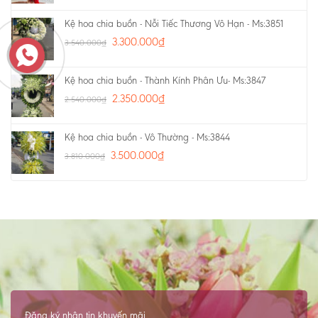
Kệ hoa chia buồn - Nỗi Tiếc Thương Vô Hạn - Ms:3851
3.300.000
₫
3.540.000
₫
Kệ hoa chia buồn - Thành Kính Phân Ưu- Ms:3847
2.350.000
₫
2.540.000
₫
Kệ hoa chia buồn - Vô Thường - Ms:3844
3.500.000
₫
3.810.000
₫
Đăng ký nhận tin khuyến mãi