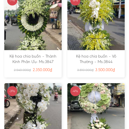
-7%
-8%
Kệ hoa chia buồn – Thành
Kệ hoa chia buồn – Vô
Kính Phân Ưu- Ms:3847
Thường – Ms:3844
2.350.000
₫
3.500.000
₫
2.540.000
₫
3.810.000
₫
-3%
-4%