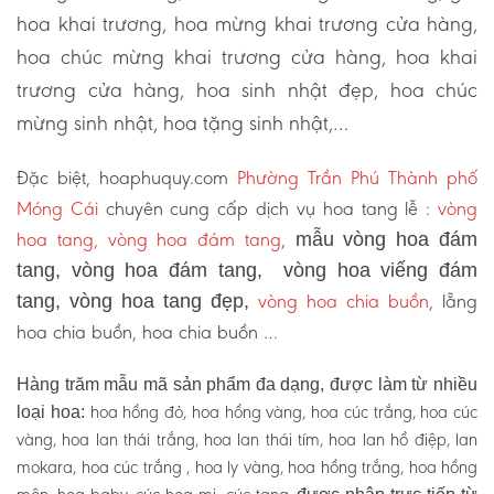
hoa khai trương, hoa mừng khai trương cửa hàng,
hoa chúc mừng khai trương cửa hàng, hoa khai
trương cửa hàng, hoa sinh nhật đẹp, hoa chúc
mừng sinh nhật, hoa tặng sinh nhật,…
Đặc biệt, hoaphuquy.com
Phường Trần Phú Thành phố
Móng Cái
chuyên cung cấp dịch vụ hoa tang lễ :
vòng
hoa tang, vòng hoa đám tang
,
mẫu vòng hoa đám
tang, vòng hoa đám tang, vòng hoa viếng đám
vòng hoa chia buồn
, lẵng
tang, vòng hoa tang đẹp,
hoa chia buồn, hoa chia buồn …
Hàng trăm mẫu mã sản phẩm đa dạng, được làm từ nhiều
hoa hồng đỏ, hoa hồng vàng, hoa cúc trắng, hoa cúc
loại hoa:
vàng, hoa lan thái trắng, hoa lan thái tím, hoa lan hồ điệp, lan
mokara, hoa cúc trắng , hoa ly vàng, hoa hồng trắng, hoa hồng