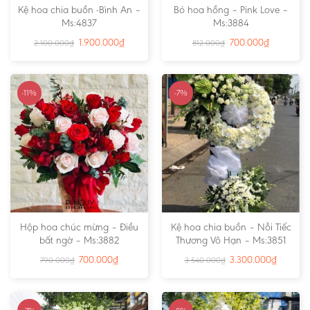
Kệ hoa chia buồn -Bình An –
Bó hoa hồng – Pink Love –
Ms:4837
Ms:3884
1.900.000
₫
700.000
₫
2.100.000
₫
812.000
₫
-11%
-7%
Hộp hoa chúc mừng – Điều
Kệ hoa chia buồn – Nỗi Tiếc
bất ngờ – Ms:3882
Thương Vô Hạn – Ms:3851
700.000
₫
3.300.000
₫
790.000
₫
3.540.000
₫