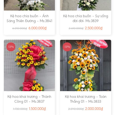
Kệ hoa chia buồn – Ánh
Kệ hoa chia buồn – Sự sống
Sáng Thiên Đường – Ms:3841
đời đời- Ms:3839
6.000.000
₫
2.500.000
₫
6.210.000
₫
2.610.000
₫
-13%
-13%
Kệ hoa khai trương – Thành
Kệ hoa khai trương – Toàn
Công 01 – Ms:3837
Thắng 01 – Ms:3833
1.500.000
₫
2.000.000
₫
1.730.000
₫
2.290.000
₫