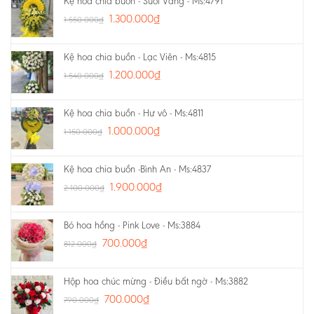
Kệ hoa chia buồn - Suối Vàng - Ms:4791
1.300.000
₫
1.550.000
₫
Kệ hoa chia buồn - Lạc Viên - Ms:4815
1.200.000
₫
1.540.000
₫
Kệ hoa chia buồn - Hư vô - Ms:4811
1.000.000
₫
1.150.000
₫
Kệ hoa chia buồn -Bình An - Ms:4837
1.900.000
₫
2.100.000
₫
Bó hoa hồng - Pink Love - Ms:3884
700.000
₫
812.000
₫
Hộp hoa chúc mừng - Điều bất ngờ - Ms:3882
700.000
₫
790.000
₫