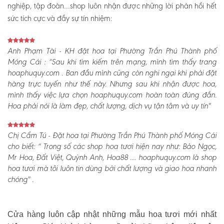
nghiệp, tập đoàn…shop luôn nhận được những lời phản hồi hết
sức tích cực và đầy sự tín nhiệm:
Anh Phạm Tài - KH đặt hoa tại Phường Trần Phú Thành phố
Móng Cái :
“Sau khi tìm kiếm trên mạng, mình tìm thấy trang
hoaphuquy.com . Ban đầu mình cũng còn nghi ngại khi phải đặt
hàng trực tuyến như thế này. Nhưng sau khi nhận được hoa,
mình thấy việc lựa chọn hoaphuquy.com hoàn toàn đúng đắn.
Hoa phải nói là làm đẹp, chất lượng, dịch vụ tận tâm và uy tín"
Chị Cẩm Tú - Đặt hoa tại Phường Trần Phú Thành phố Móng Cái
cho biết:
“ Trong số các shop hoa tươi hiện nay như: Bảo Ngọc,
Mr Hoa, Đất Việt, Quỳnh Anh, Hoa88 .... hoaphuquy.com là shop
hoa tươi mà tôi luôn tin dùng bởi chất lượng và giao hoa nhanh
chóng" .
Cửa hàng luôn cập nhật những mẫu hoa tươi mới nhất