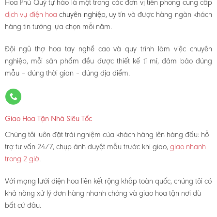
Hoa Phú Quý tự hào là một trong các đơn vị tiên phong cung cấp
dịch vụ điện hoa
chuyên nghiệp, uy tín
và được hàng ngàn khách
hàng tin tưởng lựa chọn mỗi năm.
Đội ngũ thợ hoa tay nghề cao và quy trình làm việc chuyên
nghiệp, mỗi sản phẩm đều được thiết kế tỉ mỉ, đảm bảo đúng
mẫu – đúng thời gian – đúng địa điểm.
Giao Hoa Tận Nhà Siêu Tốc
Chúng tôi luôn đặt trải nghiệm của khách hàng lên hàng đầu: hỗ
trợ tư vấn 24/7, chụp ảnh duyệt mẫu trước khi giao,
giao nhanh
trong 2 giờ
.
Với mạng lưới điện hoa liên kết rộng khắp toàn quốc, chúng tôi có
khả năng xử lý đơn hàng nhanh chóng và giao hoa tận nơi dù
bất cứ đâu.