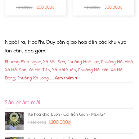
1.200.000
₫
1.300.000
₫
1.311.000
₫
1.511.000
₫
Ngoài ra, HoaPhuQuy còn giao hoa đến các khu vực
lân cận, bao gồm:
Phường Bình Ngọc
,
Xã Bắc Sơn
,
Phường Hoà Lạc
,
Phường Hải Hoà
,
Xã Hải Sơn
,
Xã Hải Tiến
,
Xã Hải Xuân
,
Phường Hải Yên
,
Xã Hải
Đông
,
Phường Ka Long
…
Xem thêm ▾
.
Sản phẩm mới
Kệ hoa chia buồn - Cõi Trần Gian - Ms:4724
1.300.000
₫
1.550.000
₫