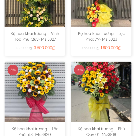
Kệ hoa khai trương – Vinh
Kệ hoa khai trương – Lộc
Hoa Phú Quý- Ms:3827
Phát 79- Ms:3823
3.500.000
₫
1.800.000
₫
3.851.000
₫
1.951.000
₫
-8%
-14%
Kệ hoa khai trương – Lộc
Kệ hoa khai trương – Phú
Phát 68- Ms:3820
Quý 01- Ms:3818