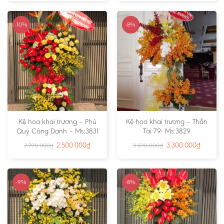
-10%
-8%
Kệ hoa khai trương – Phú
Kệ hoa khai trương – Thần
Quý Công Danh – Ms:3831
Tài 79- Ms:3829
2.500.000
₫
3.300.000
₫
2.790.000
₫
3.590.000
₫
-9%
-8%