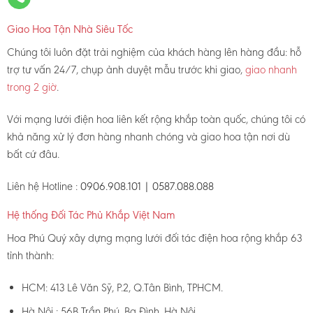
Giao Hoa Tận Nhà Siêu Tốc
Chúng tôi luôn đặt trải nghiệm của khách hàng lên hàng đầu: hỗ
trợ tư vấn 24/7, chụp ảnh duyệt mẫu trước khi giao,
giao nhanh
trong 2 giờ
.
Với mạng lưới điện hoa liên kết rộng khắp toàn quốc, chúng tôi có
khả năng xử lý đơn hàng nhanh chóng và giao hoa tận nơi dù
bất cứ đâu.
Liên hệ Hotline :
0906.908.101 | 0587.088.088
Hệ thống Đối Tác Phủ Khắp Việt Nam
Hoa Phú Quý xây dựng mạng lưới đối tác điện hoa rộng khắp 63
tỉnh thành:
HCM: 413 Lê Văn Sỹ, P.2, Q.Tân Bình, TPHCM.
Hà Nội : 56B Trần Phú, Ba Đình, Hà Nội.