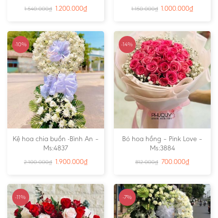
1.200.000
₫
1.000.000
₫
1.540.000
₫
1.150.000
₫
-10%
-14%
Kệ hoa chia buồn -Bình An –
Bó hoa hồng – Pink Love –
Ms:4837
Ms:3884
1.900.000
₫
700.000
₫
2.100.000
₫
812.000
₫
-11%
-7%