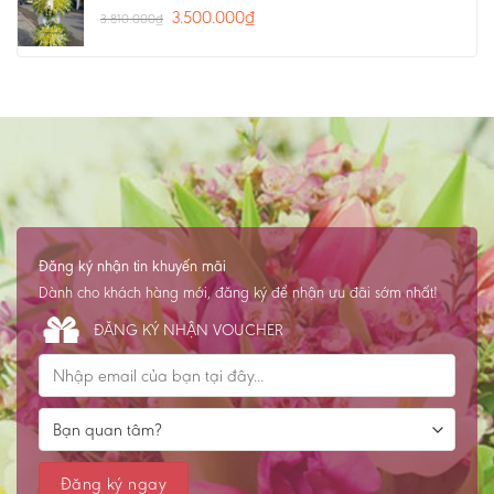
3.500.000
₫
3.810.000
₫
Đăng ký nhận tin khuyến mãi
Dành cho khách hàng mới, đăng ký để nhận ưu đãi sớm nhất!
ĐĂNG KÝ NHẬN VOUCHER