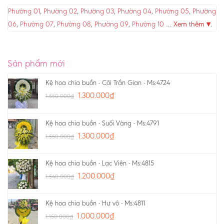
Phường 01
,
Phường 02
,
Phường 03
,
Phường 04
,
Phường 05
,
Phường
06
,
Phường 07
,
Phường 08
,
Phường 09
,
Phường 10
…
Xem thêm ▾
.
Sản phẩm mới
Kệ hoa chia buồn - Cõi Trần Gian - Ms:4724
1.300.000
₫
1.550.000
₫
Kệ hoa chia buồn - Suối Vàng - Ms:4791
1.300.000
₫
1.550.000
₫
Kệ hoa chia buồn - Lạc Viên - Ms:4815
1.200.000
₫
1.540.000
₫
Kệ hoa chia buồn - Hư vô - Ms:4811
1.000.000
₫
1.150.000
₫