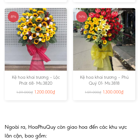
-8%
-14%
Kệ hoa khai trương – Lộc
Kệ hoa khai trương – Phú
Phát 68- Ms:3820
Quý 01- Ms:3818
1.200.000
₫
1.300.000
₫
1.311.000
₫
1.511.000
₫
Ngoài ra, HoaPhuQuy còn giao hoa đến các khu vực
lân cận, bao gồm: