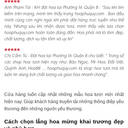
Anh Phạm Tài - KH đặt hoa tại Phường 16 Quận 8 :
“Sau khi tìm
kiếm trên mạng, mình tìm thấy trang hoaphuquy.com . Ban đầu
mình cũng còn nghi ngại khi phải đặt hàng trực tuyến như thế
này. Nhưng sau khi nhận được hoa, mình thấy việc lựa chọn
hoaphuquy.com hoàn toàn đúng đắn. Hoa phải nói là làm đẹp,
chất lượng, dịch vụ tận tâm và uy tín"
Chị Cẩm Tú - Đặt hoa tại Phường 16 Quận 8 cho biết:
“ Trong số
các shop hoa tươi hiện nay như: Bảo Ngọc, Mr Hoa, Đất Việt,
Quỳnh Anh, Hoa88 .... hoaphuquy.com là shop hoa tươi mà tôi
luôn tin dùng bởi chất lượng và giao hoa nhanh chóng" .
Cửa hàng luôn cập nhật những mẫu hoa tươi mới nhất
hiện nay. Giúp khách hàng truyền tải những thông điệp yêu
thương đến những người yêu thương.
Cách chọn lẵng hoa mừng khai trương đẹp