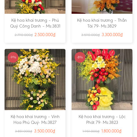
Kệ hoa khai trương – Phú
Kệ hoa khai trương – Thần
Quý Công Danh – Ms:3831
Tài 79- Ms:3829
2.500.000
₫
3.300.000
₫
2.790.000
₫
3.590.000
₫
-9%
-8%
Kệ hoa khai trương – Vinh
Kệ hoa khai trương – Lộc
Hoa Phú Quý- Ms:3827
Phát 79- Ms:3823
3.500.000
₫
1.800.000
₫
3.851.000
₫
1.951.000
₫