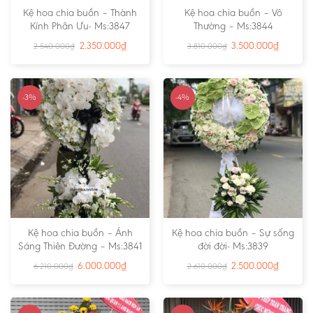
Kệ hoa chia buồn – Thành
Kệ hoa chia buồn – Vô
Kính Phân Ưu- Ms:3847
Thường – Ms:3844
2.350.000
₫
3.500.000
₫
2.540.000
₫
3.810.000
₫
-3%
-4%
Kệ hoa chia buồn – Ánh
Kệ hoa chia buồn – Sự sống
Sáng Thiên Đường – Ms:3841
đời đời- Ms:3839
6.000.000
₫
2.500.000
₫
6.210.000
₫
2.610.000
₫