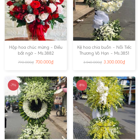
Hộp hoa chúc mừng – Điều
Kệ hoa chia buồn – Nỗi Tiếc
bất ngờ – Ms:3882
Thương Vô Hạn – Ms:3851
700.000
₫
3.300.000
₫
790.000
₫
3.540.000
₫
-7%
-8%