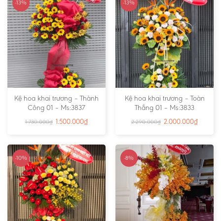
-13%
-13%
Kệ hoa khai trương – Thành
Kệ hoa khai trương – Toàn
Công 01 – Ms:3837
Thắng 01 – Ms:3833
1.500.000
₫
2.000.000
₫
1.730.000
₫
2.290.000
₫
-10%
-8%