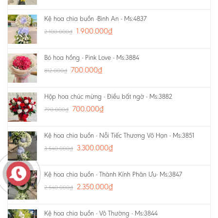
Kệ hoa chia buồn -Bình An - Ms:4837
1.900.000
₫
2.100.000
₫
Bó hoa hồng - Pink Love - Ms:3884
700.000
₫
812.000
₫
Hộp hoa chúc mừng - Điều bất ngờ - Ms:3882
700.000
₫
790.000
₫
Kệ hoa chia buồn - Nỗi Tiếc Thương Vô Hạn - Ms:3851
3.300.000
₫
3.540.000
₫
Kệ hoa chia buồn - Thành Kính Phân Ưu- Ms:3847
2.350.000
₫
2.540.000
₫
Kệ hoa chia buồn - Vô Thường - Ms:3844