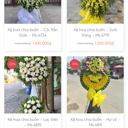
Kệ hoa chia buồn – Cõi Trần
Kệ hoa chia buồn – Suối
Gian – Ms:4724
Vàng – Ms:4791
1.300.000
₫
1.300.000
₫
1.550.000
₫
1.550.000
₫
-22%
-13%
Kệ hoa chia buồn – Lạc Viên
Kệ hoa chia buồn – Hư vô –
– Ms:4815
Ms:4811