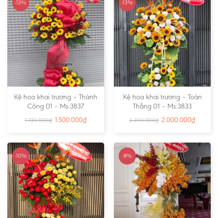
-13%
-13%
Kệ hoa khai trương – Thành
Kệ hoa khai trương – Toàn
Công 01 – Ms:3837
Thắng 01 – Ms:3833
1.500.000
₫
2.000.000
₫
1.730.000
₫
2.290.000
₫
-10%
-8%