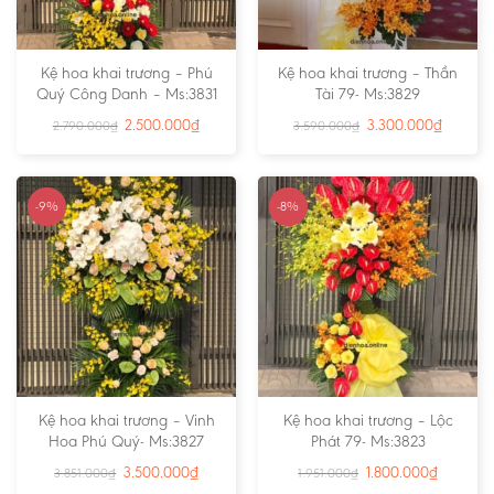
Kệ hoa khai trương – Phú
Kệ hoa khai trương – Thần
Quý Công Danh – Ms:3831
Tài 79- Ms:3829
2.500.000
₫
3.300.000
₫
2.790.000
₫
3.590.000
₫
-9%
-8%
Kệ hoa khai trương – Vinh
Kệ hoa khai trương – Lộc
Hoa Phú Quý- Ms:3827
Phát 79- Ms:3823
3.500.000
₫
1.800.000
₫
3.851.000
₫
1.951.000
₫