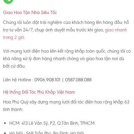
Giao Hoa Tận Nhà Siêu Tốc
Chúng tôi luôn đặt trải nghiệm của khách hàng lên hàng đầu: hỗ
trợ tư vấn 24/7, chụp ảnh duyệt mẫu trước khi giao,
giao nhanh
trong 2 giờ
.
Với mạng lưới điện hoa liên kết rộng khắp toàn quốc, chúng tôi có
khả năng xử lý đơn hàng nhanh chóng và giao hoa tận nơi dù
bất cứ đâu.
Liên hệ Hotline :
0906.908.101 | 0587.088.088
Hệ thống Đối Tác Phủ Khắp Việt Nam
Hoa Phú Quý xây dựng mạng lưới đối tác điện hoa rộng khắp 63
tỉnh thành:
HCM: 413 Lê Văn Sỹ, P.2, Q.Tân Bình, TPHCM.
Hà Nội : 56B Trần Phú, Ba Đình, Hà Nội.