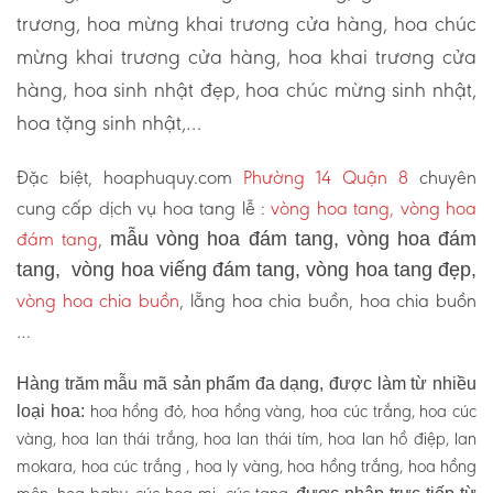
trương, hoa mừng khai trương cửa hàng, hoa chúc
mừng khai trương cửa hàng, hoa khai trương cửa
hàng, hoa sinh nhật đẹp, hoa chúc mừng sinh nhật,
hoa tặng sinh nhật,…
Đặc biệt, hoaphuquy.com
Phường 14 Quận 8
chuyên
cung cấp dịch vụ hoa tang lễ :
vòng hoa tang, vòng hoa
đám tang
,
mẫu vòng hoa đám tang, vòng hoa đám
tang, vòng hoa viếng đám tang, vòng hoa tang đẹp,
vòng hoa chia buồn
, lẵng hoa chia buồn, hoa chia buồn
…
Hàng trăm mẫu mã sản phẩm đa dạng, được làm từ nhiều
hoa hồng đỏ, hoa hồng vàng, hoa cúc trắng, hoa cúc
loại hoa:
vàng, hoa lan thái trắng, hoa lan thái tím, hoa lan hồ điệp, lan
mokara, hoa cúc trắng , hoa ly vàng, hoa hồng trắng, hoa hồng