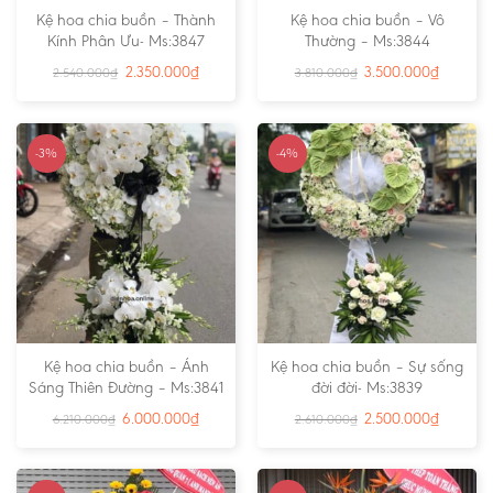
Kệ hoa chia buồn – Thành
Kệ hoa chia buồn – Vô
Kính Phân Ưu- Ms:3847
Thường – Ms:3844
2.350.000
₫
3.500.000
₫
2.540.000
₫
3.810.000
₫
-3%
-4%
Kệ hoa chia buồn – Ánh
Kệ hoa chia buồn – Sự sống
Sáng Thiên Đường – Ms:3841
đời đời- Ms:3839
6.000.000
₫
2.500.000
₫
6.210.000
₫
2.610.000
₫