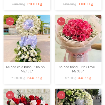
1.200.000
₫
1.000.000
₫
1.540.000
₫
1.150.000
₫
-10%
-14%
Kệ hoa chia buồn -Bình An –
Bó hoa hồng – Pink Love –
Ms:4837
Ms:3884
1.900.000
₫
700.000
₫
2.100.000
₫
812.000
₫
-11%
-7%