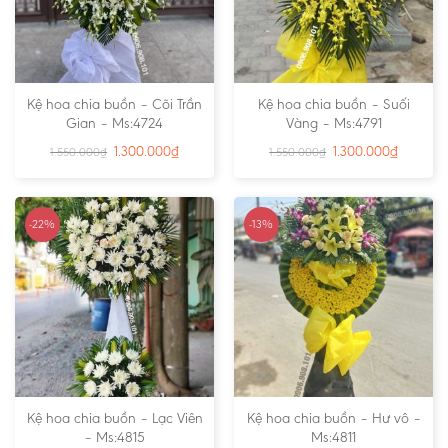
Kệ hoa chia buồn – Cõi Trần
Kệ hoa chia buồn – Suối
Gian – Ms:4724
Vàng – Ms:4791
1.300.000
₫
1.300.000
₫
1.550.000
₫
1.550.000
₫
-22%
-13%
Kệ hoa chia buồn – Lạc Viên
Kệ hoa chia buồn – Hư vô –
– Ms:4815
Ms:4811