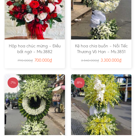
Hộp hoa chúc mừng – Điều
Kệ hoa chia buồn – Nỗi Tiếc
bất ngờ – Ms:3882
Thương Vô Hạn – Ms:3851
700.000
₫
3.300.000
₫
790.000
₫
3.540.000
₫
-7%
-8%