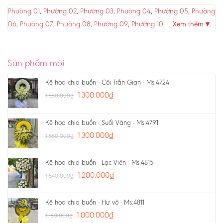
Phường 01
,
Phường 02
,
Phường 03
,
Phường 04
,
Phường 05
,
Phường
06
,
Phường 07
,
Phường 08
,
Phường 09
,
Phường 10
…
Xem thêm ▾
.
Sản phẩm mới
Kệ hoa chia buồn - Cõi Trần Gian - Ms:4724
1.300.000
₫
1.550.000
₫
Kệ hoa chia buồn - Suối Vàng - Ms:4791
1.300.000
₫
1.550.000
₫
Kệ hoa chia buồn - Lạc Viên - Ms:4815
1.200.000
₫
1.540.000
₫
Kệ hoa chia buồn - Hư vô - Ms:4811
1.000.000
₫
1.150.000
₫