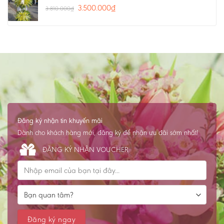
3.500.000
₫
3.810.000
₫
Đăng ký nhận tin khuyến mãi
Dành cho khách hàng mới, đăng ký để nhận ưu đãi sớm nhất!
ĐĂNG KÝ NHẬN VOUCHER