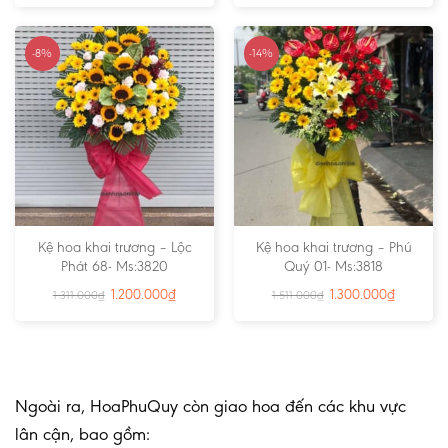
-8%
-14%
Kệ hoa khai trương – Lộc
Kệ hoa khai trương – Phú
Phát 68- Ms:3820
Quý 01- Ms:3818
1.200.000
₫
1.300.000
₫
1.311.000
₫
1.511.000
₫
Ngoài ra, HoaPhuQuy còn giao hoa đến các khu vực
lân cận, bao gồm: