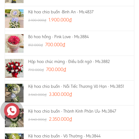
Kệ hoa chia buồn -Bình An - Ms:4837
1.900.000
₫
2.100.000
₫
Bó hoa hồng - Pink Love - Ms:3884
700.000
₫
812.000
₫
Hộp hoa chúc mừng - Điều bất ngờ - Ms:3882
700.000
₫
790.000
₫
Kệ hoa chia buồn - Nỗi Tiếc Thương Vô Hạn - Ms:3851
3.300.000
₫
3.540.000
₫
Kệ hoa chia buồn - Thành Kính Phân Ưu- Ms:3847
2.350.000
₫
2.540.000
₫
Kệ hoa chia buồn - Vô Thường - Ms:3844