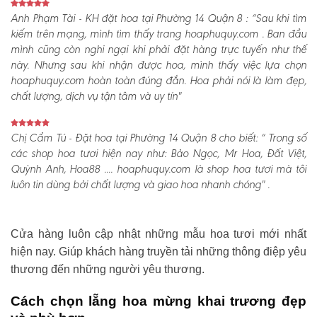
Anh Phạm Tài - KH đặt hoa tại Phường 14 Quận 8 :
“Sau khi tìm
kiếm trên mạng, mình tìm thấy trang hoaphuquy.com . Ban đầu
mình cũng còn nghi ngại khi phải đặt hàng trực tuyến như thế
này. Nhưng sau khi nhận được hoa, mình thấy việc lựa chọn
hoaphuquy.com hoàn toàn đúng đắn. Hoa phải nói là làm đẹp,
chất lượng, dịch vụ tận tâm và uy tín"
Chị Cẩm Tú - Đặt hoa tại Phường 14 Quận 8 cho biết:
“ Trong số
các shop hoa tươi hiện nay như: Bảo Ngọc, Mr Hoa, Đất Việt,
Quỳnh Anh, Hoa88 .... hoaphuquy.com là shop hoa tươi mà tôi
luôn tin dùng bởi chất lượng và giao hoa nhanh chóng" .
Cửa hàng luôn cập nhật những mẫu hoa tươi mới nhất
hiện nay. Giúp khách hàng truyền tải những thông điệp yêu
thương đến những người yêu thương.
Cách chọn lẵng hoa mừng khai trương đẹp