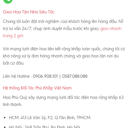
Giao Hoa Tận Nhà Siêu Tốc
Chúng tôi luôn đặt trải nghiệm của khách hàng lên hàng đầu: hỗ
trợ tư vấn 24/7, chụp ảnh duyệt mẫu trước khi giao,
giao nhanh
trong 2 giờ
.
Với mạng lưới điện hoa liên kết rộng khắp toàn quốc, chúng tôi có
khả năng xử lý đơn hàng nhanh chóng và giao hoa tận nơi dù
bất cứ đâu.
Liên hệ Hotline :
0906.908.101 | 0587.088.088
Hệ thống Đối Tác Phủ Khắp Việt Nam
Hoa Phú Quý xây dựng mạng lưới đối tác điện hoa rộng khắp 63
tỉnh thành:
HCM: 413 Lê Văn Sỹ, P.2, Q.Tân Bình, TPHCM.
Hà Nội : 56B Trần Phú, Ba Đình, Hà Nội.