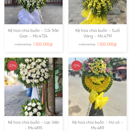
Kệ hoa chia buồn – Cõi Trần
Kệ hoa chia buồn – Suối
Gian – Ms:4724
Vàng – Ms:4791
1.300.000
₫
1.300.000
₫
1.550.000
₫
1.550.000
₫
-22%
-13%
Kệ hoa chia buồn – Lạc Viên
Kệ hoa chia buồn – Hư vô –
– Ms:4815
Ms:4811