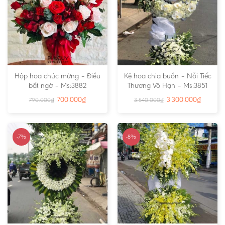
Hộp hoa chúc mừng – Điều
Kệ hoa chia buồn – Nỗi Tiếc
bất ngờ – Ms:3882
Thương Vô Hạn – Ms:3851
700.000
₫
3.300.000
₫
790.000
₫
3.540.000
₫
-7%
-8%