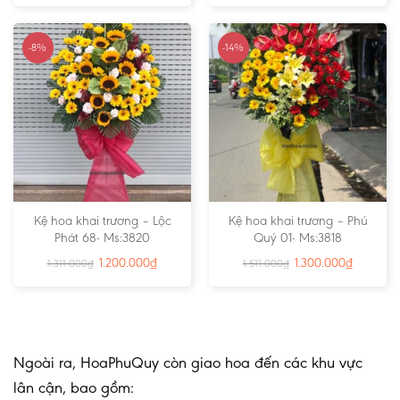
-8%
-14%
Kệ hoa khai trương – Lộc
Kệ hoa khai trương – Phú
Phát 68- Ms:3820
Quý 01- Ms:3818
1.200.000
₫
1.300.000
₫
1.311.000
₫
1.511.000
₫
Ngoài ra, HoaPhuQuy còn giao hoa đến các khu vực
lân cận, bao gồm: