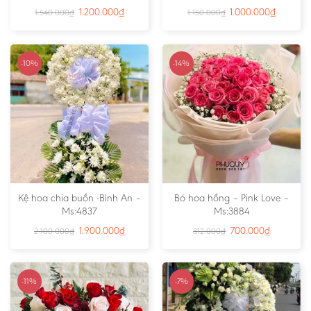
1.200.000
₫
1.000.000
₫
1.540.000
₫
1.150.000
₫
-10%
-14%
Kệ hoa chia buồn -Bình An –
Bó hoa hồng – Pink Love –
Ms:4837
Ms:3884
1.900.000
₫
700.000
₫
2.100.000
₫
812.000
₫
-11%
-7%