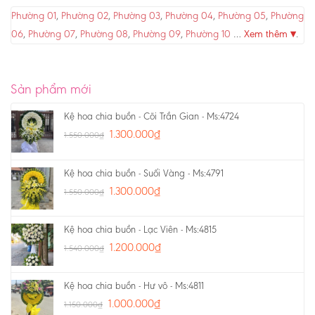
Phường 01
,
Phường 02
,
Phường 03
,
Phường 04
,
Phường 05
,
Phường
06
,
Phường 07
,
Phường 08
,
Phường 09
,
Phường 10
…
Xem thêm ▾
.
Sản phẩm mới
Kệ hoa chia buồn - Cõi Trần Gian - Ms:4724
1.300.000
₫
1.550.000
₫
Kệ hoa chia buồn - Suối Vàng - Ms:4791
1.300.000
₫
1.550.000
₫
Kệ hoa chia buồn - Lạc Viên - Ms:4815
1.200.000
₫
1.540.000
₫
Kệ hoa chia buồn - Hư vô - Ms:4811
1.000.000
₫
1.150.000
₫