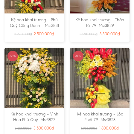
Kệ hoa khai trương – Phú
Kệ hoa khai trương – Thần
Quý Công Danh – Ms:3831
Tài 79- Ms:3829
2.500.000
₫
3.300.000
₫
2.790.000
₫
3.590.000
₫
-9%
-8%
Kệ hoa khai trương – Vinh
Kệ hoa khai trương – Lộc
Hoa Phú Quý- Ms:3827
Phát 79- Ms:3823
3.500.000
₫
1.800.000
₫
3.851.000
₫
1.951.000
₫