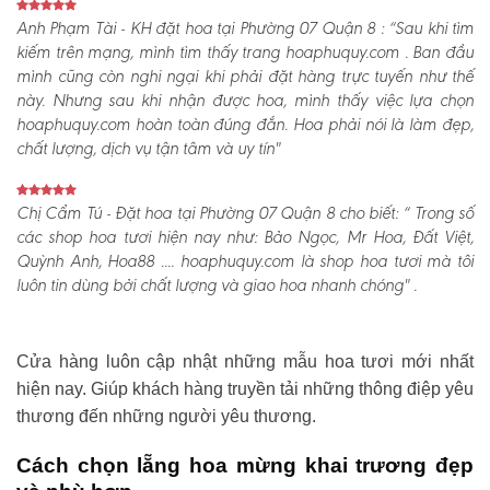
Anh Phạm Tài - KH đặt hoa tại Phường 07 Quận 8 :
“Sau khi tìm
kiếm trên mạng, mình tìm thấy trang hoaphuquy.com . Ban đầu
mình cũng còn nghi ngại khi phải đặt hàng trực tuyến như thế
này. Nhưng sau khi nhận được hoa, mình thấy việc lựa chọn
hoaphuquy.com hoàn toàn đúng đắn. Hoa phải nói là làm đẹp,
chất lượng, dịch vụ tận tâm và uy tín"
Chị Cẩm Tú - Đặt hoa tại Phường 07 Quận 8 cho biết:
“ Trong số
các shop hoa tươi hiện nay như: Bảo Ngọc, Mr Hoa, Đất Việt,
Quỳnh Anh, Hoa88 .... hoaphuquy.com là shop hoa tươi mà tôi
luôn tin dùng bởi chất lượng và giao hoa nhanh chóng" .
Cửa hàng luôn cập nhật những mẫu hoa tươi mới nhất
hiện nay. Giúp khách hàng truyền tải những thông điệp yêu
thương đến những người yêu thương.
Cách chọn lẵng hoa mừng khai trương đẹp