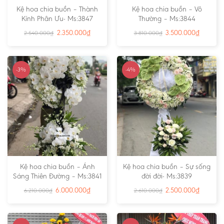
Kệ hoa chia buồn – Thành
Kệ hoa chia buồn – Vô
Kính Phân Ưu- Ms:3847
Thường – Ms:3844
2.350.000
₫
3.500.000
₫
2.540.000
₫
3.810.000
₫
-3%
-4%
Kệ hoa chia buồn – Ánh
Kệ hoa chia buồn – Sự sống
Sáng Thiên Đường – Ms:3841
đời đời- Ms:3839
6.000.000
₫
2.500.000
₫
6.210.000
₫
2.610.000
₫