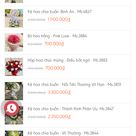
Kệ hoa chia buồn -Bình An - Ms:4837
1.900.000
₫
2.100.000
₫
Bó hoa hồng - Pink Love - Ms:3884
700.000
₫
812.000
₫
Hộp hoa chúc mừng - Điều bất ngờ - Ms:3882
700.000
₫
790.000
₫
Kệ hoa chia buồn - Nỗi Tiếc Thương Vô Hạn - Ms:3851
3.300.000
₫
3.540.000
₫
Kệ hoa chia buồn - Thành Kính Phân Ưu- Ms:3847
2.350.000
₫
2.540.000
₫
Kệ hoa chia buồn - Vô Thường - Ms:3844