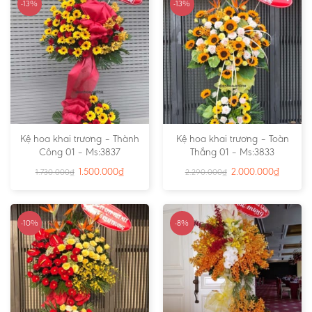
-13%
-13%
Kệ hoa khai trương – Thành
Kệ hoa khai trương – Toàn
Công 01 – Ms:3837
Thắng 01 – Ms:3833
1.500.000
₫
2.000.000
₫
1.730.000
₫
2.290.000
₫
-10%
-8%