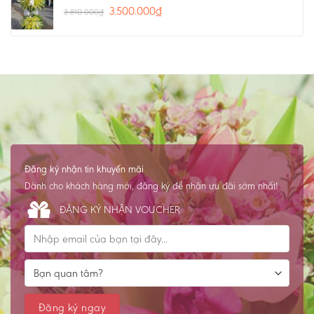
3.500.000
₫
3.810.000
₫
Đăng ký nhận tin khuyến mãi
Dành cho khách hàng mới, đăng ký để nhận ưu đãi sớm nhất!
ĐĂNG KÝ NHẬN VOUCHER