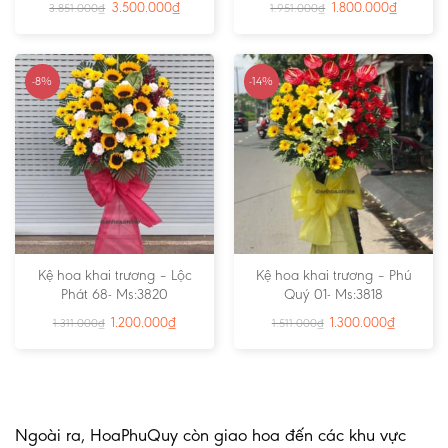
3.500.000
₫
1.800.000
₫
3.851.000
₫
1.951.000
₫
-8%
-14%
Kệ hoa khai trương – Lộc
Kệ hoa khai trương – Phú
Phát 68- Ms:3820
Quý 01- Ms:3818
1.200.000
₫
1.300.000
₫
1.311.000
₫
1.511.000
₫
Ngoài ra, HoaPhuQuy còn giao hoa đến các khu vực