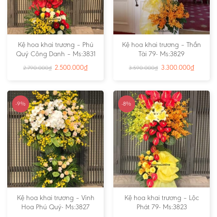
Kệ hoa khai trương – Phú
Kệ hoa khai trương – Thần
Quý Công Danh – Ms:3831
Tài 79- Ms:3829
2.500.000
₫
3.300.000
₫
2.790.000
₫
3.590.000
₫
-9%
-8%
Kệ hoa khai trương – Vinh
Kệ hoa khai trương – Lộc
Hoa Phú Quý- Ms:3827
Phát 79- Ms:3823