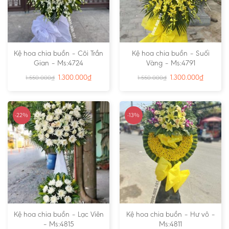
Kệ hoa chia buồn – Cõi Trần
Kệ hoa chia buồn – Suối
Gian – Ms:4724
Vàng – Ms:4791
1.300.000
₫
1.300.000
₫
1.550.000
₫
1.550.000
₫
-22%
-13%
Kệ hoa chia buồn – Lạc Viên
Kệ hoa chia buồn – Hư vô –
– Ms:4815
Ms:4811