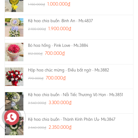
1.000.000
₫
1.150.000
₫
Kệ hoa chia buồn -Bình An - Ms:4837
1.900.000
₫
2.100.000
₫
Bó hoa hồng - Pink Love - Ms:3884
700.000
₫
812.000
₫
Hộp hoa chúc mừng - Điều bất ngờ - Ms:3882
700.000
₫
790.000
₫
Kệ hoa chia buồn - Nỗi Tiếc Thương Vô Hạn - Ms:3851
3.300.000
₫
3.540.000
₫
Kệ hoa chia buồn - Thành Kính Phân Ưu- Ms:3847
2.350.000
₫
2.540.000
₫