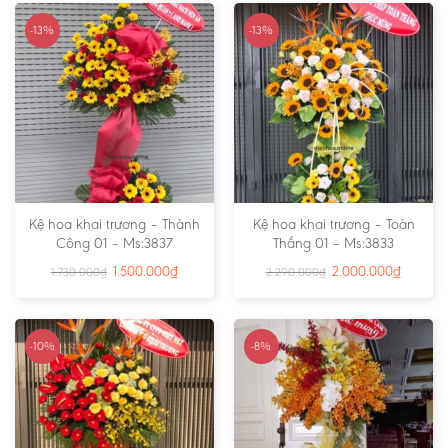
-13%
-13%
Kệ hoa khai trương – Thành
Kệ hoa khai trương – Toàn
Công 01 – Ms:3837
Thắng 01 – Ms:3833
1.500.000
₫
2.000.000
₫
1.730.000
₫
2.290.000
₫
-10%
-8%