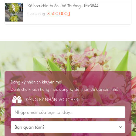
Kệ hoa chia buồn - Vô Thường - Ms:3844
3.500.000
₫
3.810.000
₫
Đăng ký nhận tin khuyến mãi
Dành cho khách hàng mới, đăng ký để nhận ưu đãi sớm nhất!
ĐĂNG KÝ NHẬN VOUCHER