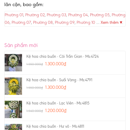
lân cận, bao gồm:
Phường 01
,
Phường 02
,
Phường 03
,
Phường 04
,
Phường 05
,
Phường
06
,
Phường 07
,
Phường 08
,
Phường 09
,
Phường 10
…
Xem thêm ▾
.
Sản phẩm mới
Kệ hoa chia buồn - Cõi Trần Gian - Ms:4724
1.300.000
₫
1.550.000
₫
Kệ hoa chia buồn - Suối Vàng - Ms:4791
1.300.000
₫
1.550.000
₫
Kệ hoa chia buồn - Lạc Viên - Ms:4815
1.200.000
₫
1.540.000
₫
Kệ hoa chia buồn - Hư vô - Ms:4811