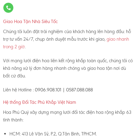
Giao Hoa Tận Nhà Siêu Tốc
Chúng tôi luôn đặt trải nghiệm của khách hàng lên hàng đầu: hỗ
trợ tư vấn 24/7, chụp ảnh duyệt mẫu trước khi giao,
giao nhanh
trong 2 giờ
.
Với mạng lưới điện hoa liên kết rộng khắp toàn quốc, chúng tôi có
khả năng xử lý đơn hàng nhanh chóng và giao hoa tận nơi dù
bất cứ đâu.
Liên hệ Hotline :
0906.908.101 | 0587.088.088
Hệ thống Đối Tác Phủ Khắp Việt Nam
Hoa Phú Quý xây dựng mạng lưới đối tác điện hoa rộng khắp 63
tỉnh thành:
HCM: 413 Lê Văn Sỹ, P.2, Q.Tân Bình, TPHCM.