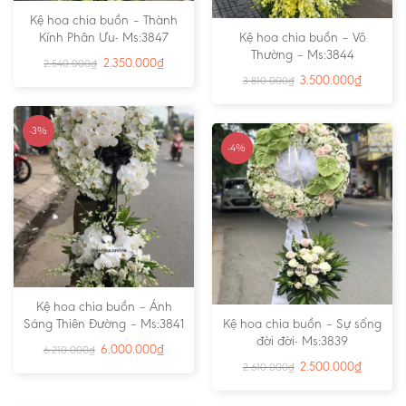
Kệ hoa chia buồn – Thành
Kính Phân Ưu- Ms:3847
Kệ hoa chia buồn – Vô
Thường – Ms:3844
2.350.000
₫
2.540.000
₫
3.500.000
₫
3.810.000
₫
-3%
-4%
Kệ hoa chia buồn – Ánh
Sáng Thiên Đường – Ms:3841
Kệ hoa chia buồn – Sự sống
đời đời- Ms:3839
6.000.000
₫
6.210.000
₫
2.500.000
₫
2.610.000
₫