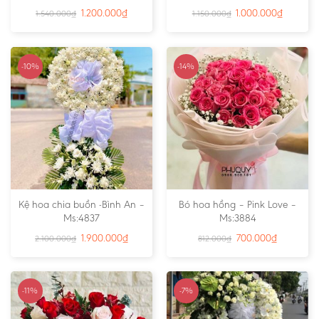
1.200.000
₫
1.000.000
₫
1.540.000
₫
1.150.000
₫
-10%
-14%
Kệ hoa chia buồn -Bình An –
Bó hoa hồng – Pink Love –
Ms:4837
Ms:3884
1.900.000
₫
700.000
₫
2.100.000
₫
812.000
₫
-11%
-7%