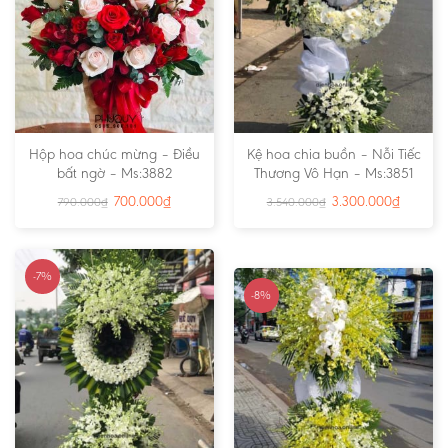
Hộp hoa chúc mừng – Điều
Kệ hoa chia buồn – Nỗi Tiếc
bất ngờ – Ms:3882
Thương Vô Hạn – Ms:3851
700.000
₫
3.300.000
₫
790.000
₫
3.540.000
₫
-7%
-8%