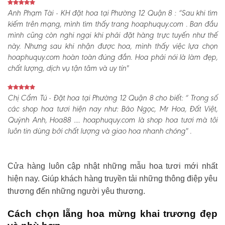
Anh Phạm Tài - KH đặt hoa tại Phường 12 Quận 8 :
“Sau khi tìm
kiếm trên mạng, mình tìm thấy trang hoaphuquy.com . Ban đầu
mình cũng còn nghi ngại khi phải đặt hàng trực tuyến như thế
này. Nhưng sau khi nhận được hoa, mình thấy việc lựa chọn
hoaphuquy.com hoàn toàn đúng đắn. Hoa phải nói là làm đẹp,
chất lượng, dịch vụ tận tâm và uy tín"
Chị Cẩm Tú - Đặt hoa tại Phường 12 Quận 8 cho biết:
“ Trong số
các shop hoa tươi hiện nay như: Bảo Ngọc, Mr Hoa, Đất Việt,
Quỳnh Anh, Hoa88 .... hoaphuquy.com là shop hoa tươi mà tôi
luôn tin dùng bởi chất lượng và giao hoa nhanh chóng" .
Cửa hàng luôn cập nhật những mẫu hoa tươi mới nhất
hiện nay. Giúp khách hàng truyền tải những thông điệp yêu
thương đến những người yêu thương.
Cách chọn lẵng hoa mừng khai trương đẹp