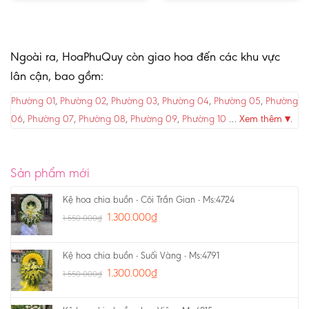
Ngoài ra, HoaPhuQuy còn giao hoa đến các khu vực
lân cận, bao gồm:
Phường 01
,
Phường 02
,
Phường 03
,
Phường 04
,
Phường 05
,
Phường
06
,
Phường 07
,
Phường 08
,
Phường 09
,
Phường 10
…
Xem thêm ▾
.
Sản phẩm mới
Kệ hoa chia buồn - Cõi Trần Gian - Ms:4724
1.300.000
₫
1.550.000
₫
Kệ hoa chia buồn - Suối Vàng - Ms:4791
1.300.000
₫
1.550.000
₫