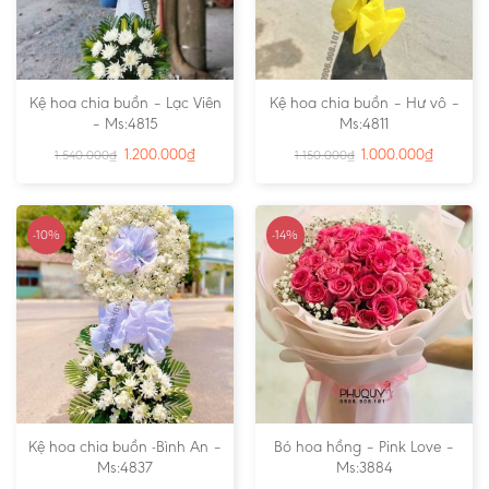
Kệ hoa chia buồn – Lạc Viên
Kệ hoa chia buồn – Hư vô –
– Ms:4815
Ms:4811
1.200.000
₫
1.000.000
₫
1.540.000
₫
1.150.000
₫
-10%
-14%
Kệ hoa chia buồn -Bình An –
Bó hoa hồng – Pink Love –
Ms:4837
Ms:3884