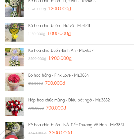
Kệ hoa chia buồn - Lạc Viên - Ms:4815
1.200.000
₫
1.540.000
₫
Kệ hoa chia buồn - Hư vô - Ms:4811
1.000.000
₫
1.150.000
₫
Kệ hoa chia buồn -Bình An - Ms:4837
1.900.000
₫
2.100.000
₫
Bó hoa hồng - Pink Love - Ms:3884
700.000
₫
812.000
₫
Hộp hoa chúc mừng - Điều bất ngờ - Ms:3882
700.000
₫
790.000
₫
Kệ hoa chia buồn - Nỗi Tiếc Thương Vô Hạn - Ms:3851
3.300.000
₫
3.540.000
₫