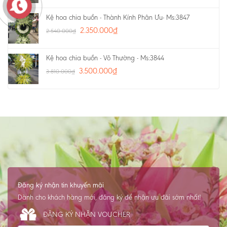
Kệ hoa chia buồn - Thành Kính Phân Ưu- Ms:3847
2.350.000
₫
2.540.000
₫
Kệ hoa chia buồn - Vô Thường - Ms:3844
3.500.000
₫
3.810.000
₫
Đăng ký nhận tin khuyến mãi
Dành cho khách hàng mới, đăng ký để nhận ưu đãi sớm nhất!
ĐĂNG KÝ NHẬN VOUCHER