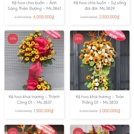
Kệ hoa chia buồn – Ánh
Kệ hoa chia buồn – Sự sống
Sáng Thiên Đường – Ms:3841
đời đời- Ms:3839
6.000.000
₫
2.500.000
₫
6.210.000
₫
2.610.000
₫
-13%
-13%
Kệ hoa khai trương – Thành
Kệ hoa khai trương – Toàn
Công 01 – Ms:3837
Thắng 01 – Ms:3833
1.500.000
₫
2.000.000
₫
1.730.000
₫
2.290.000
₫
-10%
-8%