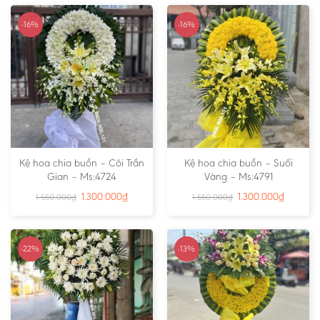
-16%
-16%
Kệ hoa chia buồn – Cõi Trần
Kệ hoa chia buồn – Suối
Gian – Ms:4724
Vàng – Ms:4791
1.300.000
₫
1.300.000
₫
1.550.000
₫
1.550.000
₫
-22%
-13%