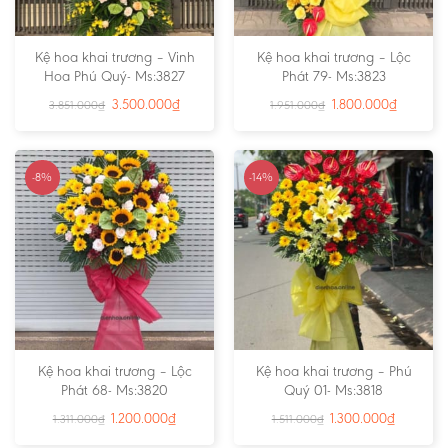
Kệ hoa khai trương – Vinh
Kệ hoa khai trương – Lộc
Hoa Phú Quý- Ms:3827
Phát 79- Ms:3823
3.500.000
₫
1.800.000
₫
3.851.000
₫
1.951.000
₫
-8%
-14%
Kệ hoa khai trương – Lộc
Kệ hoa khai trương – Phú
Phát 68- Ms:3820
Quý 01- Ms:3818
1.200.000
₫
1.300.000
₫
1.311.000
₫
1.511.000
₫