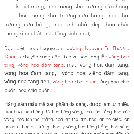
hoa khai trương, hoa mừng khai trương cửa hàng,
hoa chúc mừng khai trương cửa hàng, hoa khai
trương cửa hàng, hoa sinh nhật đẹp, hoa chúc
mừng sinh nhật, hoa tặng sinh nhật,…
Đặc biệt, hoaphuquy.com
đường Nguyễn Tri Phương
Quận 5
chuyên cung cấp dịch vụ hoa tang lễ :
vòng hoa
tang, vòng hoa đám tang
,
mẫu vòng hoa đám tang,
vòng hoa đám tang, vòng hoa viếng đám tang,
vòng hoa chia buồn
, lẵng hoa chia
vòng hoa tang đẹp,
buồn, hoa chia buồn …
Hàng trăm mẫu mã sản phẩm đa dạng, được làm từ nhiều
hoa hồng đỏ, hoa hồng vàng, hoa cúc trắng, hoa cúc
loại hoa:
vàng, hoa lan thái trắng, hoa lan thái tím, hoa lan hồ điệp, lan
mokara, hoa cúc trắng , hoa ly vàng, hoa hồng trắng, hoa hồng