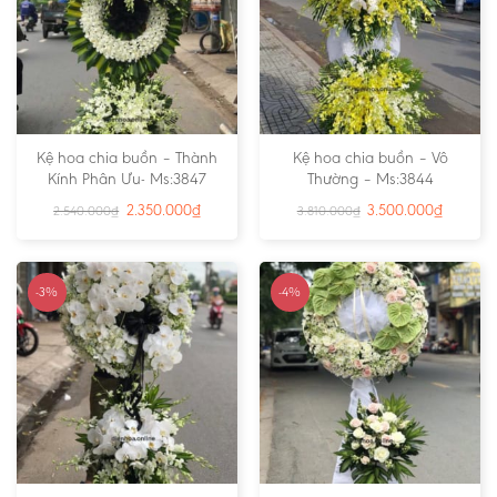
Kệ hoa chia buồn – Thành
Kệ hoa chia buồn – Vô
Kính Phân Ưu- Ms:3847
Thường – Ms:3844
2.350.000
₫
3.500.000
₫
2.540.000
₫
3.810.000
₫
-3%
-4%