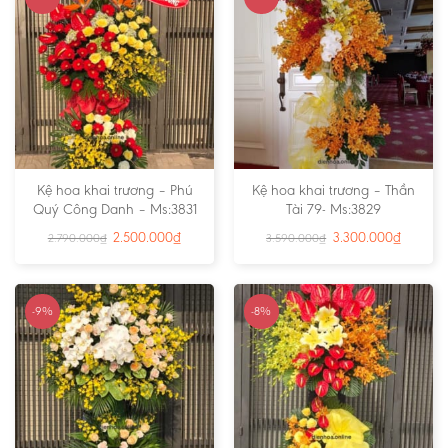
Kệ hoa khai trương – Phú
Kệ hoa khai trương – Thần
Quý Công Danh – Ms:3831
Tài 79- Ms:3829
2.500.000
₫
3.300.000
₫
2.790.000
₫
3.590.000
₫
-9%
-8%