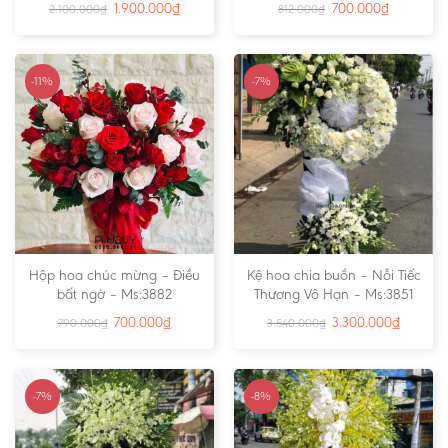
1.900.000
₫
700.000
₫
2.100.000
₫
812.000
₫
-11%
-7%
Hộp hoa chúc mừng – Điều
Kệ hoa chia buồn – Nỗi Tiếc
bất ngờ – Ms:3882
Thương Vô Hạn – Ms:3851
700.000
₫
3.300.000
₫
790.000
₫
3.540.000
₫
-7%
-8%