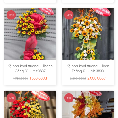
-13%
-13%
Kệ hoa khai trương – Thành
Kệ hoa khai trương – Toàn
Công 01 – Ms:3837
Thắng 01 – Ms:3833
1.500.000
₫
2.000.000
₫
1.730.000
₫
2.290.000
₫
-10%
-8%