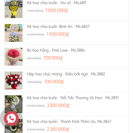
Kệ hoa chia buồn - Hư vô - Ms:4811
1.000.000
₫
1.150.000
₫
Kệ hoa chia buồn -Bình An - Ms:4837
1.900.000
₫
2.100.000
₫
Bó hoa hồng - Pink Love - Ms:3884
700.000
₫
812.000
₫
Hộp hoa chúc mừng - Điều bất ngờ - Ms:3882
700.000
₫
790.000
₫
Kệ hoa chia buồn - Nỗi Tiếc Thương Vô Hạn - Ms:3851
3.300.000
₫
3.540.000
₫
Kệ hoa chia buồn - Thành Kính Phân Ưu- Ms:3847
2.350.000
₫
2.540.000
₫