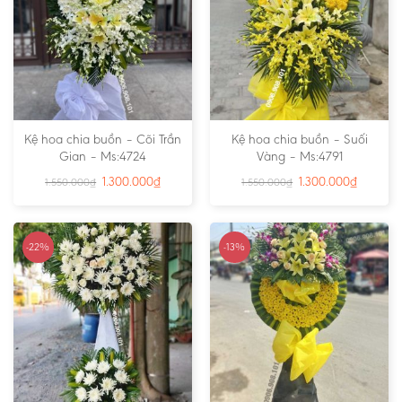
Kệ hoa chia buồn – Cõi Trần
Kệ hoa chia buồn – Suối
Gian – Ms:4724
Vàng – Ms:4791
1.300.000
₫
1.300.000
₫
1.550.000
₫
1.550.000
₫
-22%
-13%