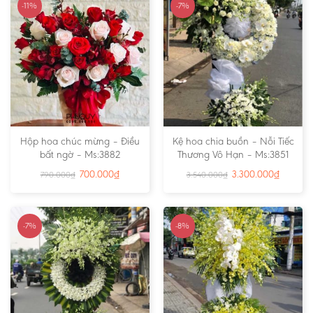
-11%
-7%
Hộp hoa chúc mừng – Điều
Kệ hoa chia buồn – Nỗi Tiếc
bất ngờ – Ms:3882
Thương Vô Hạn – Ms:3851
700.000
₫
3.300.000
₫
790.000
₫
3.540.000
₫
-7%
-8%