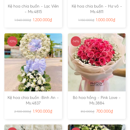
Kệ hoa chia buồn – Lạc Viên
Kệ hoa chia buồn – Hư vô –
– Ms:4815
Ms:4811
1.200.000
₫
1.000.000
₫
1.540.000
₫
1.150.000
₫
-10%
-14%
Kệ hoa chia buồn -Bình An –
Bó hoa hồng – Pink Love –
Ms:4837
Ms:3884
1.900.000
₫
700.000
₫
2.100.000
₫
812.000
₫