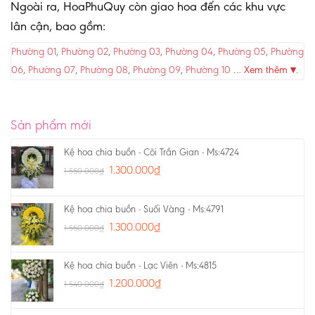
Ngoài ra, HoaPhuQuy còn giao hoa đến các khu vực
lân cận, bao gồm:
Phường 01
,
Phường 02
,
Phường 03
,
Phường 04
,
Phường 05
,
Phường
06
,
Phường 07
,
Phường 08
,
Phường 09
,
Phường 10
…
Xem thêm ▾
.
Sản phẩm mới
Kệ hoa chia buồn - Cõi Trần Gian - Ms:4724
1.300.000
₫
1.550.000
₫
Kệ hoa chia buồn - Suối Vàng - Ms:4791
1.300.000
₫
1.550.000
₫
Kệ hoa chia buồn - Lạc Viên - Ms:4815
1.200.000
₫
1.540.000
₫