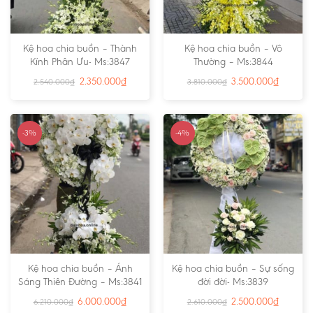
Kệ hoa chia buồn – Thành
Kệ hoa chia buồn – Vô
Kính Phân Ưu- Ms:3847
Thường – Ms:3844
2.350.000
₫
3.500.000
₫
2.540.000
₫
3.810.000
₫
-3%
-4%
Kệ hoa chia buồn – Ánh
Kệ hoa chia buồn – Sự sống
Sáng Thiên Đường – Ms:3841
đời đời- Ms:3839
6.000.000
₫
2.500.000
₫
6.210.000
₫
2.610.000
₫