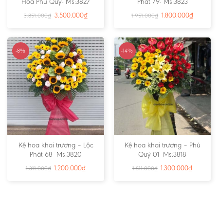
Hoa Phú Quý- Ms:3827
Phát 79- Ms:3823
3.500.000
₫
1.800.000
₫
3.851.000
₫
1.951.000
₫
-8%
-14%
Kệ hoa khai trương – Lộc
Kệ hoa khai trương – Phú
Phát 68- Ms:3820
Quý 01- Ms:3818
1.200.000
₫
1.300.000
₫
1.311.000
₫
1.511.000
₫