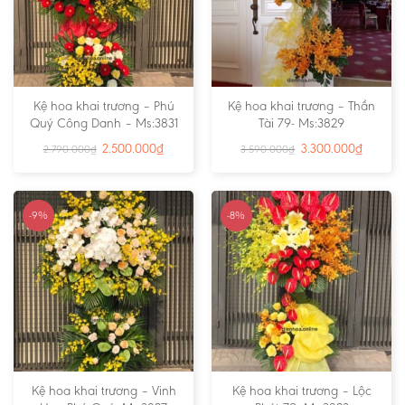
Kệ hoa khai trương – Phú
Kệ hoa khai trương – Thần
Quý Công Danh – Ms:3831
Tài 79- Ms:3829
2.500.000
₫
3.300.000
₫
2.790.000
₫
3.590.000
₫
-9%
-8%
Kệ hoa khai trương – Vinh
Kệ hoa khai trương – Lộc