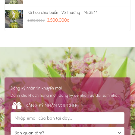
Kệ hoa chia buồn - Vô Thường - Ms:3844
3.500.000
₫
3.810.000
₫
Đăng ký nhận tin khuyến mãi
Dành cho khách hàng mới, đăng ký để nhận ưu đãi sớm nhất!
ĐĂNG KÝ NHẬN VOUCHER