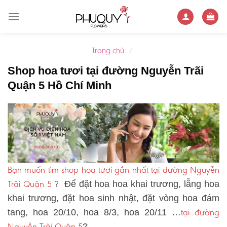
Skip
to
content
Trang chủ
/
Shop hoa tươi tại đường Nguyễn Trãi
Quận 5 Hồ Chí Minh
Bạn muốn tìm shop hoa tươi gần nhất tại đường Nguyễn
Trãi Quận 5
?
Để đặt hoa hoa khai trương, lẵng hoa
khai trương, đặt hoa sinh nhật, đặt vòng hoa đám
tại đường
tang, hoa 20/10, hoa 8/3, hoa 20/11 …
Nguyễn Trãi Quận 5
?