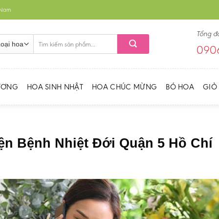
t Nam
Tổng đ
Tìm
0906
kiếm:
ƯƠNG
HOA SINH NHẬT
HOA CHÚC MỪNG
BÓ HOA
GIỎ
iện Bệnh Nhiệt Đới Quận 5 Hồ Chí