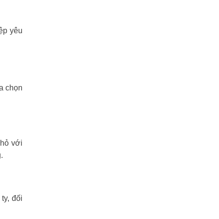
ệp yêu
ựa chọn
nhỏ với
.
y, đối