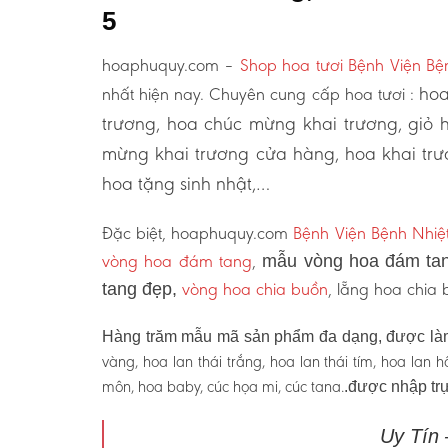
5
hoaphuquy.com –
Shop hoa tươi Bệnh Viện Bệ
hoa
nhất hiện nay. Chuyên cung cấp hoa tươi :
trương, hoa chúc mừng khai trương, giỏ 
mừng khai trương cửa hàng, hoa khai trư
hoa tặng sinh nhật,…
Đặc biệt, hoaphuquy.com
Bệnh Viện Bệnh Nhiệ
vòng hoa đám tang
,
mẫu vòng hoa đám tan
vòng hoa chia buồn
, lẵng hoa chia
tang đẹp,
Hàng trăm mẫu mã sản phẩm đa dạng, được làm
vàng, hoa lan thái trắng, hoa lan thái tím, hoa lan
môn, hoa baby, cúc họa mi, cúc tana.
.được nhập trự
Uy Tín