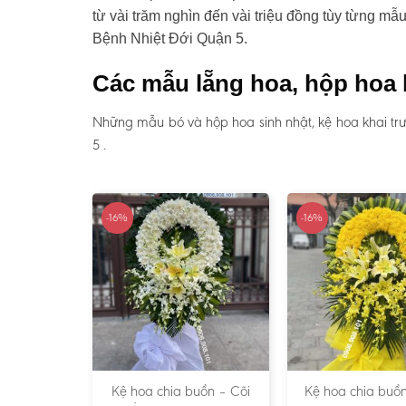
từ vài trăm nghìn đến vài triệu đồng tùy từng mẫ
Bệnh Nhiệt Đới Quận 5.
Các mẫu lẵng hoa, hộp hoa 
Những mẫu bó và hộp hoa sinh nhật, kệ hoa khai tr
5 .
-16%
-16%
Kệ hoa chia buồn – Cõi
Kệ hoa chia buồn