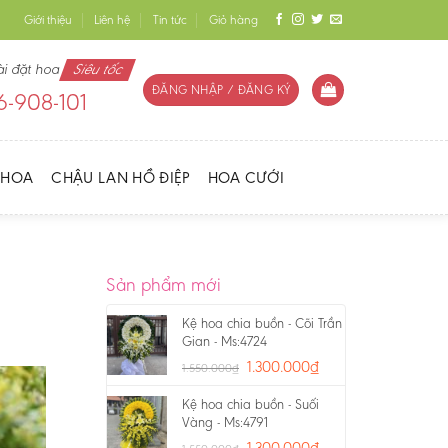
Giới thiệu
Liên hệ
Tin tức
Giỏ hàng
ài đặt hoa
Siêu tốc
ĐĂNG NHẬP / ĐĂNG KÝ
-908-101
 HOA
CHẬU LAN HỒ ĐIỆP
HOA CƯỚI
Sản phẩm mới
Kệ hoa chia buồn - Cõi Trần
Gian - Ms:4724
1.300.000
₫
1.550.000
₫
Kệ hoa chia buồn - Suối
Vàng - Ms:4791
1.300.000
₫