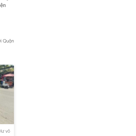
iện
ới Quận
Hư vô