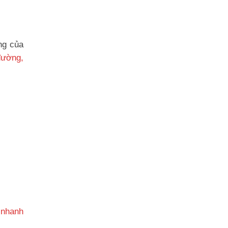
ng của
đường,
 nhanh