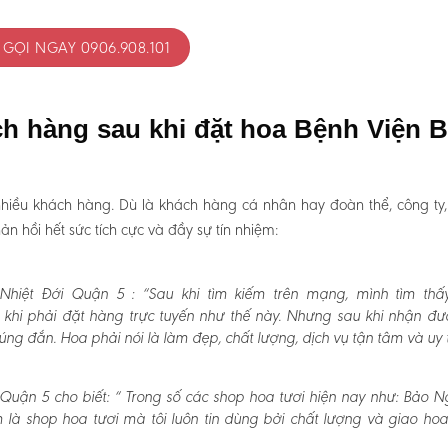
GỌI NGAY 0906.908.101
ch hàng sau khi đặt hoa Bệnh Viện 
hiều khách hàng. Dù là khách hàng cá nhân hay đoàn thể, công ty
 hồi hết sức tích cực và đầy sự tín nhiệm:
Nhiệt Đới Quận 5 :
“Sau khi tìm kiếm trên mạng, mình tìm thấ
khi phải đặt hàng trực tuyến như thế này. Nhưng sau khi nhận đư
g đắn. Hoa phải nói là làm đẹp, chất lượng, dịch vụ tận tâm và uy t
Quận 5 cho biết:
“ Trong số các shop hoa tươi hiện nay như: Bảo N
m là shop hoa tươi mà tôi luôn tin dùng bởi chất lượng và giao ho