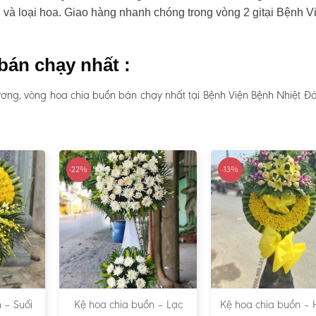
u và loại hoa. Giao hàng nhanh chóng trong vòng 2 gitại Bệnh V
bán chạy nhất :
ương, vòng hoa chia buồn bán chạy nhất tại Bệnh Viện Bệnh Nhiệt Đ
-22%
-13%
 – Suối
Kệ hoa chia buồn – Lạc
Kệ hoa chia buồn – 