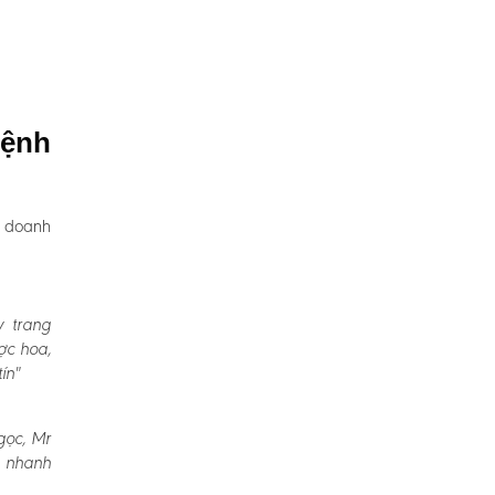
Bệnh
, doanh
y trang
ợc hoa,
ín"
gọc, Mr
a nhanh