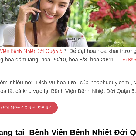
 Viện Bệnh Nhiệt Đới Quận 5
?
Để đặt hoa hoa khai trương
tại Bệ
òng hoa đám tang, hoa 20/10, hoa 8/3, hoa 20/11 …
iếm nhiều nơi. Dịch vụ hoa tươi của hoaphuquy.com , 
hoa tất cả khu vực tại Bệnh Viện Bệnh Nhiệt Đới Quận 5.
GỌI NGAY 0906.908.101
tang tại Bệnh Viện Bệnh Nhiệt Đới 