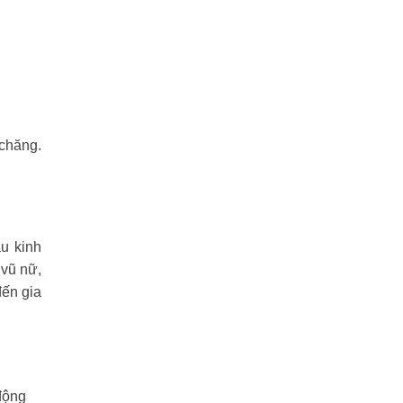
 chăng.
u kinh
 vũ nữ,
đến gia
động