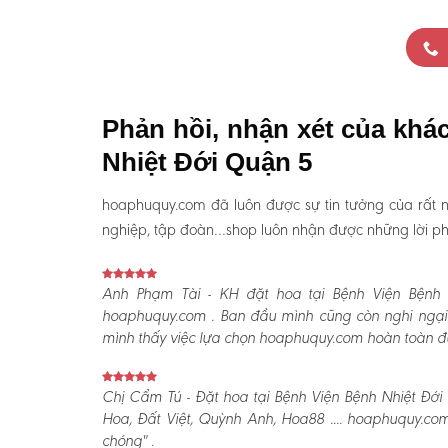
Phản hồi, nhận xét của khá
Nhiệt Đới Quận 5
hoaphuquy.com đã luôn được sự tin tưởng của rất n
nghiệp, tập đoàn…shop luôn nhận được những lời phản
Anh Phạm Tài - KH đặt hoa tại Bệnh Viện Bệnh 
hoaphuquy.com . Ban đầu mình cũng còn nghi ngại 
mình thấy việc lựa chọn hoaphuquy.com hoàn toàn đún
Chị Cẩm Tú - Đặt hoa tại Bệnh Viện Bệnh Nhiệt Đới 
Hoa, Đất Việt, Quỳnh Anh, Hoa88 .... hoaphuquy.co
chóng" .