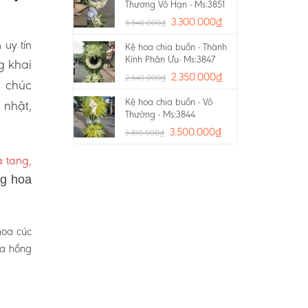
Thương Vô Hạn - Ms:3851
3.300.000
₫
3.540.000
₫
 uy tín
Kệ hoa chia buồn - Thành
Kính Phân Ưu- Ms:3847
g khai
2.350.000
₫
2.540.000
₫
a chúc
Kệ hoa chia buồn - Vô
 nhật,
Thường - Ms:3844
3.500.000
₫
3.810.000
₫
 tang,
ng hoa
hoa cúc
oa hồng