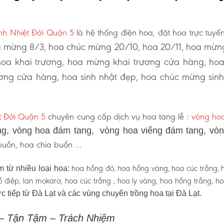
nh Nhiệt Đới Quận 5
là hệ thống điện hoa, đặt hoa trực tuyến
 mừng 8/3, hoa chúc mừng 20/10, hoa 20/11, hoa mừn
hoa khai trương, hoa mừng khai trương cửa hàng, ho
ơng cửa hàng, hoa sinh nhật đẹp, hoa chúc mừng sinh
t Đới Quận 5
chuyên cung cấp dịch vụ hoa tang lễ :
vòng hoa
g, vòng hoa đám tang, vòng hoa viếng đám tang, vò
 buồn, hoa chia buồn …
hoa hồng đỏ, hoa hồng vàng, hoa cúc trắng, 
 từ nhiều loại hoa:
 hồ điệp, lan mokara, hoa cúc trắng , hoa ly vàng, hoa hồng trắng, h
c tiếp từ Đà Lạt và các vùng chuyên trồng hoa tại Đà Lạt.
 – Tận Tậm – Trách Nhiệm