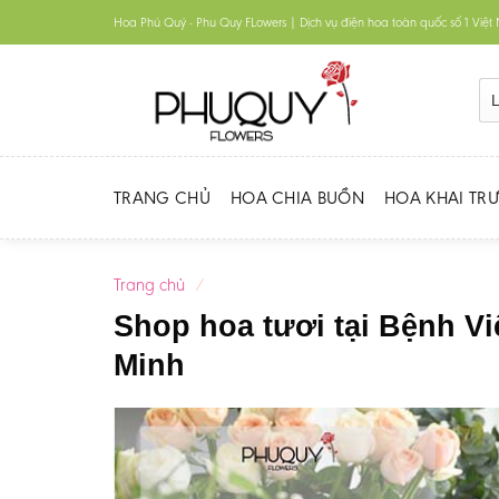
Skip
Hoa Phú Quý - Phu Quy FLowers | Dịch vụ điện hoa toàn quốc số 1 Việ
to
content
TRANG CHỦ
HOA CHIA BUỒN
HOA KHAI TR
Trang chủ
/
Shop hoa tươi tại Bệnh V
Minh