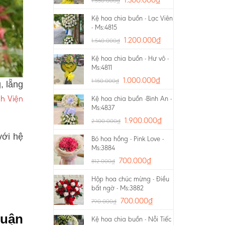
1.550.000
₫
Kệ hoa chia buồn - Lạc Viên
- Ms:4815
1.200.000
₫
1.540.000
₫
Kệ hoa chia buồn - Hư vô -
Ms:4811
1.000.000
₫
1.150.000
₫
, lẵng
nh Viện
Kệ hoa chia buồn -Bình An -
Ms:4837
1.900.000
₫
2.100.000
₫
với hệ
Bó hoa hồng - Pink Love -
Ms:3884
700.000
₫
812.000
₫
Hộp hoa chúc mừng - Điều
bất ngờ - Ms:3882
700.000
₫
790.000
₫
Quận
Kệ hoa chia buồn - Nỗi Tiếc