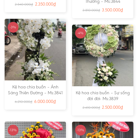
Thường – Ms:3844
2.350.000
₫
2.540.000
₫
3.500.000
₫
3.810.000
₫
-3%
-4%
Kệ hoa chia buồn – Ánh
Sáng Thiên Đường – Ms:3841
Kệ hoa chia buồn – Sự sống
đời đời- Ms:3839
6.000.000
₫
6.210.000
₫
2.500.000
₫
2.610.000
₫
-13%
-13%