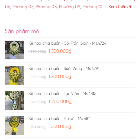
06
,
Phường 07
,
Phường 08
,
Phường 09
,
Phường 10
…
Xem thêm ▾
.
Sản phẩm mới
Kệ hoa chia buồn - Cõi Trần Gian - Ms:4724
1.300.000
₫
1.550.000
₫
Kệ hoa chia buồn - Suối Vàng - Ms:4791
1.300.000
₫
1.550.000
₫
Kệ hoa chia buồn - Lạc Viên - Ms:4815
1.200.000
₫
1.540.000
₫
Kệ hoa chia buồn - Hư vô - Ms:4811
1.000.000
₫
1.150.000
₫