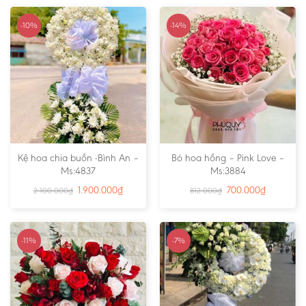
-10%
-14%
Kệ hoa chia buồn -Bình An –
Bó hoa hồng – Pink Love –
Ms:4837
Ms:3884
1.900.000
₫
700.000
₫
2.100.000
₫
812.000
₫
-11%
-7%