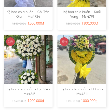
Kệ hoa chia buồn – Cõi Trần
Kệ hoa chia buồn – Suối
Gian – Ms:4724
Vàng – Ms:4791
1.300.000
₫
1.300.000
₫
1.550.000
₫
1.550.000
₫
-22%
-13%
Kệ hoa chia buồn – Lạc Viên
Kệ hoa chia buồn – Hư vô –
– Ms:4815
Ms:4811
1.200.000
₫
1.000.000
₫
1.540.000
₫
1.150.000
₫