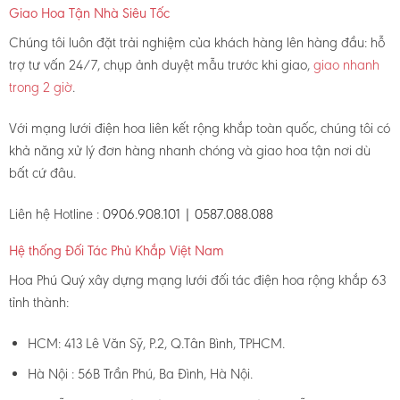
Giao Hoa Tận Nhà Siêu Tốc
Chúng tôi luôn đặt trải nghiệm của khách hàng lên hàng đầu: hỗ
trợ tư vấn 24/7, chụp ảnh duyệt mẫu trước khi giao,
giao nhanh
trong 2 giờ
.
Với mạng lưới điện hoa liên kết rộng khắp toàn quốc, chúng tôi có
khả năng xử lý đơn hàng nhanh chóng và giao hoa tận nơi dù
bất cứ đâu.
Liên hệ Hotline :
0906.908.101 | 0587.088.088
Hệ thống Đối Tác Phủ Khắp Việt Nam
Hoa Phú Quý xây dựng mạng lưới đối tác điện hoa rộng khắp 63
tỉnh thành:
HCM: 413 Lê Văn Sỹ, P.2, Q.Tân Bình, TPHCM.
Hà Nội : 56B Trần Phú, Ba Đình, Hà Nội.