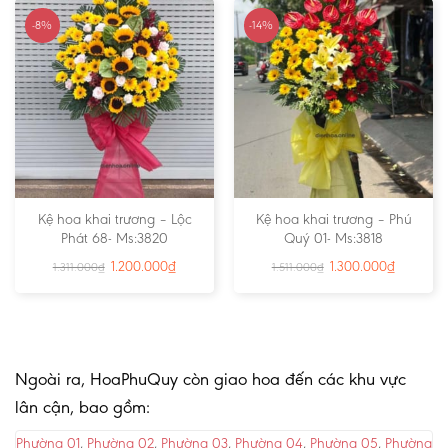
-8%
-14%
Kệ hoa khai trương – Lộc
Kệ hoa khai trương – Phú
Phát 68- Ms:3820
Quý 01- Ms:3818
1.200.000
₫
1.300.000
₫
1.311.000
₫
1.511.000
₫
Ngoài ra, HoaPhuQuy còn giao hoa đến các khu vực
lân cận, bao gồm:
Phường 01
,
Phường 02
,
Phường 03
,
Phường 04
,
Phường 05
,
Phường