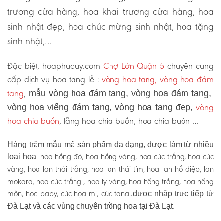
trương cửa hàng, hoa khai trương cửa hàng, hoa
sinh nhật đẹp, hoa chúc mừng sinh nhật, hoa tặng
sinh nhật,…
Đặc biệt, hoaphuquy.com
Chợ Lớn Quận 5
chuyên cung
cấp dịch vụ hoa tang lễ :
vòng hoa tang, vòng hoa đám
tang
,
mẫu vòng hoa đám tang, vòng hoa đám tang,
vòng
vòng hoa viếng đám tang, vòng hoa tang đẹp,
hoa chia buồn
, lẵng hoa chia buồn, hoa chia buồn …
Hàng trăm mẫu mã sản phẩm đa dạng, được làm từ nhiều
hoa hồng đỏ, hoa hồng vàng, hoa cúc trắng, hoa cúc
loại hoa:
vàng, hoa lan thái trắng, hoa lan thái tím, hoa lan hồ điệp, lan
mokara, hoa cúc trắng , hoa ly vàng, hoa hồng trắng, hoa hồng
môn, hoa baby, cúc họa mi, cúc tana.
.được nhập trực tiếp từ
Đà Lạt và các vùng chuyên trồng hoa tại Đà Lạt.