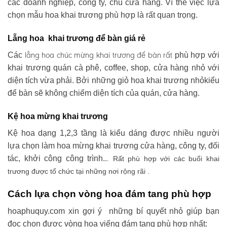
các doanh nghiệp, công ty, chủ cửa hàng. Vì thế việc lựa
chọn mẫu hoa khai trương phù hợp là rất quan trọng.
Lẵng hoa khai trương để bàn giá rẻ
lẵng hoa chúc mừng khai trương
để bàn rất
Các
phù hợp với
khai trương quán cà phê, coffee, shop, cửa hàng nhỏ với
diện tích vừa phải. Bởi những giỏ hoa khai trương nhỏkiểu
để bàn sẽ không chiếm diện tích của quán, cửa hàng.
Kệ hoa mừng khai trương
Kệ hoa dạng 1,2,3 tầng là kiểu dáng được nhiều người
lựa chọn làm hoa mừng khai trương cửa hàng, công ty, đối
tác, khởi công công trình..
. Rất phù hợp với các buổi khai
trương được tổ chức tại những nơi rộng rãi .
Cách lựa chọn vòng hoa đám tang phù hợp
hoaphuquy.com xin gợi ý những bí quyết nhỏ giúp bạn
đọc chọn được vòng hoa viếng đám tang phù hợp nhất: