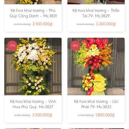
Kệ hoa khai trương – Phú
Kệ hoa khai trương – Thần
Quý Công Danh – Ms:3831
Tài 79- Ms:3829
2.500.000
₫
3.300.000
₫
2.790.000
₫
3.590.000
₫
-9%
-8%
Kệ hoa khai trương – Vinh
Kệ hoa khai trương – Lộc
Hoa Phú Quý- Ms:3827
Phát 79- Ms:3823
3.500.000
₫
1.800.000
₫
3.851.000
₫
1.951.000
₫