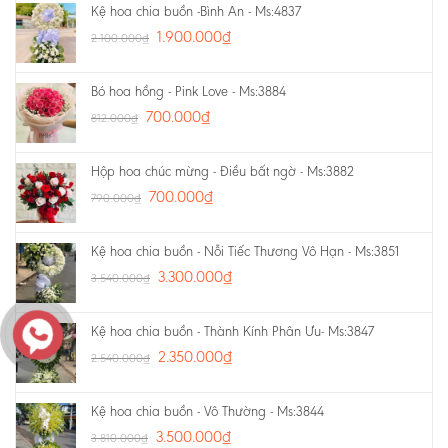
Kệ hoa chia buồn -Bình An - Ms:4837
1.900.000
₫
2.100.000
₫
Bó hoa hồng - Pink Love - Ms:3884
700.000
₫
812.000
₫
Hộp hoa chúc mừng - Điều bất ngờ - Ms:3882
700.000
₫
790.000
₫
Kệ hoa chia buồn - Nỗi Tiếc Thương Vô Hạn - Ms:3851
3.300.000
₫
3.540.000
₫
Kệ hoa chia buồn - Thành Kính Phân Ưu- Ms:3847
2.350.000
₫
2.540.000
₫
Kệ hoa chia buồn - Vô Thường - Ms:3844
3.500.000
₫
3.810.000
₫