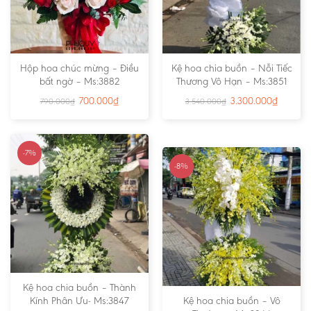
Hộp hoa chúc mừng – Điều
Kệ hoa chia buồn – Nỗi Tiếc
bất ngờ – Ms:3882
Thương Vô Hạn – Ms:3851
700.000
₫
3.300.000
₫
790.000
₫
3.540.000
₫
-7%
-8%
Kệ hoa chia buồn – Thành
Kính Phân Ưu- Ms:3847
Kệ hoa chia buồn – Vô