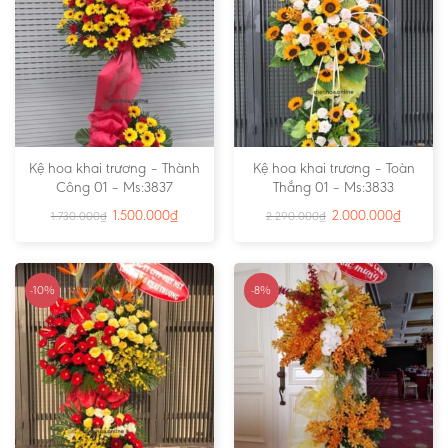
Kệ hoa khai trương – Thành
Kệ hoa khai trương – Toàn
Công 01 – Ms:3837
Thắng 01 – Ms:3833
1.500.000
₫
2.000.000
₫
1.730.000
₫
2.290.000
₫
-10%
-8%