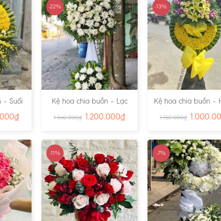
-22%
-13%
 – Suối
Kệ hoa chia buồn – Lạc
Kệ hoa chia buồn – 
791
Viên – Ms:4815
– Ms:4811
.000
₫
1.200.000
₫
1.000.0
1.540.000
₫
1.150.000
₫
-11%
-7%