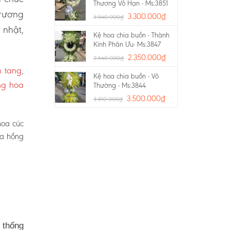
Thương Vô Hạn - Ms:3851
trương
3.300.000
₫
3.540.000
₫
 nhật,
Kệ hoa chia buồn - Thành
Kính Phân Ưu- Ms:3847
2.350.000
₫
2.540.000
₫
m tang
,
Kệ hoa chia buồn - Vô
ng hoa
Thường - Ms:3844
3.500.000
₫
3.810.000
₫
hoa cúc
oa hồng
 thống