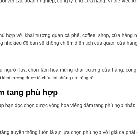
đối với các doanh nghiệp, công ty, chủ cửa hàng. Vì thế việc l
ù hợp với khai trương quán cà phê, coffee, shop, cửa hàng 
ng nhỏkiểu để bàn sẽ không chiếm diện tích của quán, cửa hàng
ều người lựa chọn làm hoa mừng khai trương cửa hàng, công t
i khai trương được tổ chức tại những nơi rộng rãi .
m tang phù hợp
úp bạn đọc chọn được vòng hoa viếng đám tang phù hợp nhất:
tầng truyền thống luôn là sự lựa chọn phù hợp với giá cả phải