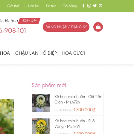
Giới thiệu
Liên hệ
Tin tức
Giỏ hàng
ài đặt hoa
Siêu tốc
ĐĂNG NHẬP / ĐĂNG KÝ
-908-101
 HOA
CHẬU LAN HỒ ĐIỆP
HOA CƯỚI
Sản phẩm mới
Kệ hoa chia buồn - Cõi Trần
Gian - Ms:4724
1.300.000
₫
1.550.000
₫
Kệ hoa chia buồn - Suối
Vàng - Ms:4791
1.300.000
₫