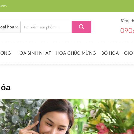
t Nam
Tổng đ
Tìm
0906
kiếm:
ƯƠNG
HOA SINH NHẬT
HOA CHÚC MỪNG
BÓ HOA
GIỎ
Hóa