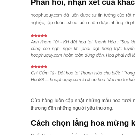
Phản hồi, nhận xét của khá
hoaphuquy.com đã luôn được sự tin tưởng của rất n
nghiệp, tập đoàn…shop luôn nhận được những lời phản
Anh Phạm Tài - KH đặt hoa tại Thanh Hóa :
“Sau kh
cũng còn nghi ngại khi phải đặt hàng trực tuyế
hoaphuquy.com hoàn toàn đúng đắn. Hoa phải nói là l
Chị Cẩm Tú - Đặt hoa tại Thanh Hóa cho biết:
“ Trong
Hoa88 .... hoaphuquy.com là shop hoa tươi mà tôi luô
Cửa hàng luôn cập nhật những mẫu hoa tươi mớ
thương đến những người yêu thương.
Cách chọn lẵng hoa mừng k