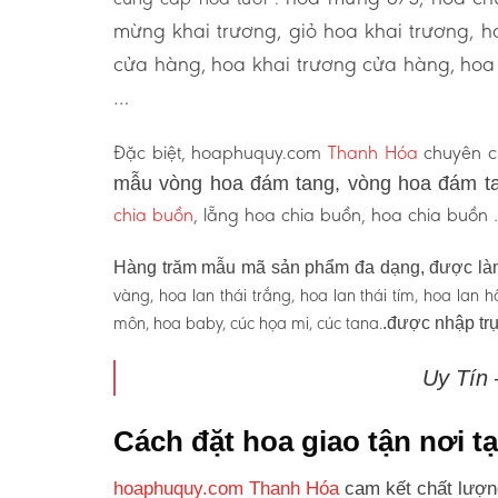
mừng khai trương, giỏ hoa khai trương, 
cửa hàng, hoa khai trương cửa hàng, hoa 
…
Đặc biệt, hoaphuquy.com
Thanh Hóa
chuyên cu
mẫu vòng hoa đám tang, vòng hoa đám ta
chia buồn
, lẵng hoa chia buồn, hoa chia buồn
Hàng trăm mẫu mã sản phẩm đa dạng, được làm
vàng, hoa lan thái trắng, hoa lan thái tím, hoa lan
môn, hoa baby, cúc họa mi, cúc tana.
.được nhập trự
Uy Tín
Cách đặt hoa giao tận nơi 
hoaphuquy.com Thanh Hóa
cam kết chất lượn