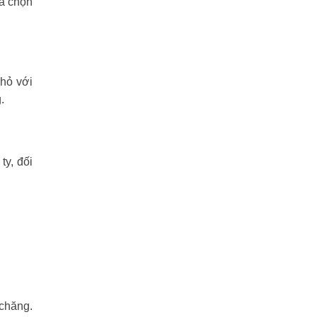
ựa chọn
nhỏ với
.
y, đối
 chăng.