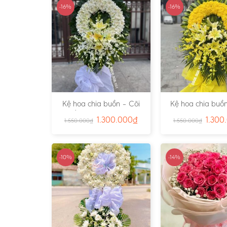
-16%
-16%
Kệ hoa chia buồn – Cõi
Kệ hoa chia buồn
Trần Gian – Ms:4724
Vàng – Ms:4
1.300.000
₫
1.300
1.550.000
₫
1.550.000
₫
-10%
-14%