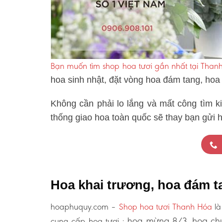
Bạn muốn tìm shop hoa tươi gần nhất tại Than
hoa sinh nhật, đặt vòng hoa đám tang, hoa
Không cần phải lo lắng và mất công tìm k
thống giao hoa toàn quốc sẽ thay bạn gửi h
Hoa khai trương, hoa đám t
hoaphuquy.com –
Shop hoa tươi Thanh Hóa
là
hoa mừng 8/3, hoa chú
cung cấp hoa tươi :