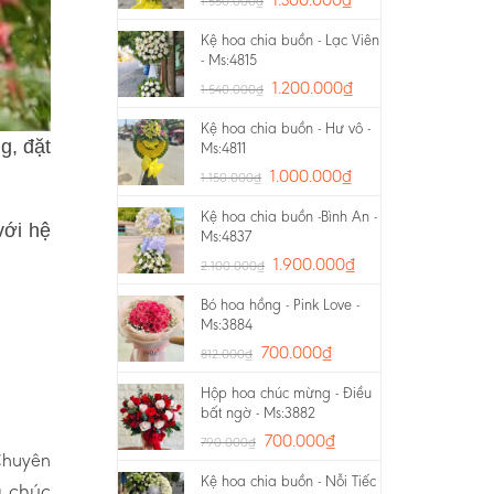
1.550.000
₫
Kệ hoa chia buồn - Lạc Viên
- Ms:4815
1.200.000
₫
1.540.000
₫
Kệ hoa chia buồn - Hư vô -
g, đặt
Ms:4811
1.000.000
₫
1.150.000
₫
Kệ hoa chia buồn -Bình An -
với hệ
Ms:4837
1.900.000
₫
2.100.000
₫
Bó hoa hồng - Pink Love -
Ms:3884
700.000
₫
812.000
₫
Hộp hoa chúc mừng - Điều
bất ngờ - Ms:3882
700.000
₫
790.000
₫
 Chuyên
Kệ hoa chia buồn - Nỗi Tiếc
a chúc