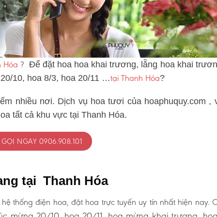
h Hóa
?
Để đặt hoa hoa khai trương, lẵng hoa khai trươn
tại Thanh Hóa
 20/10, hoa 8/3, hoa 20/11 …
?
iếm nhiều nơi. Dịch vụ hoa tươi của hoaphuquy.com , 
oa tất cả khu vực tại Thanh Hóa.
GỌI NGAY 0906.908.101
ang tại Thanh Hóa
 hệ thống điện hoa, đặt hoa trực tuyến uy tín nhất hiện nay.
c mừng 20/10, hoa 20/11, hoa mừng khai trương, ho