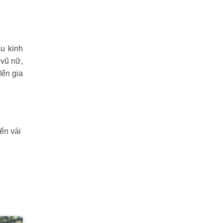
u kinh
 vũ nữ,
đến gia
ến vài