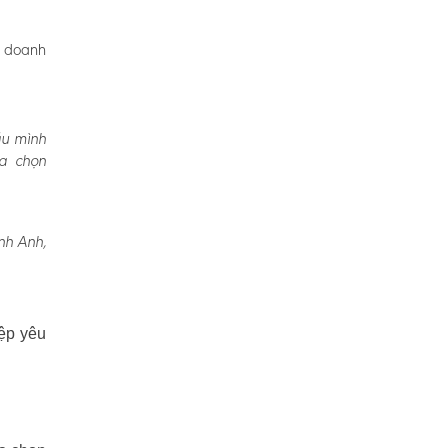
, doanh
ầu mình
ựa chọn
nh Anh,
ệp yêu