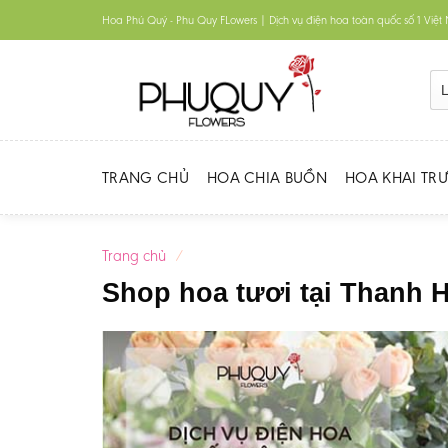
Skip
Hoa Phú Quý - Phu Quy FLowers | Dịch vụ điện hoa toàn quốc số 1 Việ
to
content
TRANG CHỦ
HOA CHIA BUỒN
HOA KHAI TR
Trang chủ
/
Shop hoa tươi tại Thanh 