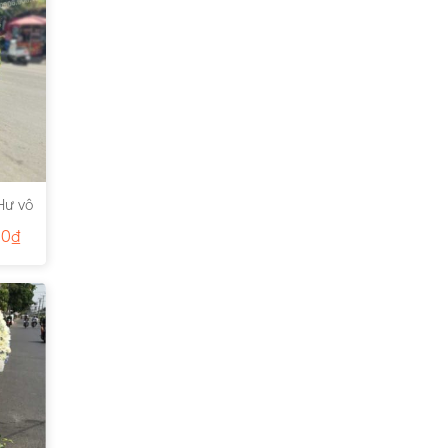
Hư vô
00
₫