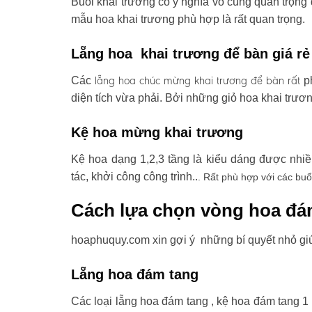
Buổi khai trương có ý nghĩa vô cùng quan trọng 
mẫu hoa khai trương phù hợp là rất quan trọng.
Lẵng hoa khai trương để bàn giá rẻ
lẵng hoa chúc mừng khai trương
để bàn rất
Các
ph
diện tích vừa phải. Bởi những giỏ hoa khai trươ
Kệ hoa mừng khai trương
Kệ hoa dạng 1,2,3 tầng là kiểu dáng được nhi
tác, khởi công công trình..
. Rất phù hợp với các buổ
Cách lựa chọn vòng hoa đá
hoaphuquy.com xin gợi ý những bí quyết nhỏ gi
Lẵng hoa đám tang
Các loại lẵng hoa đám tang , kệ hoa đám tang 1 