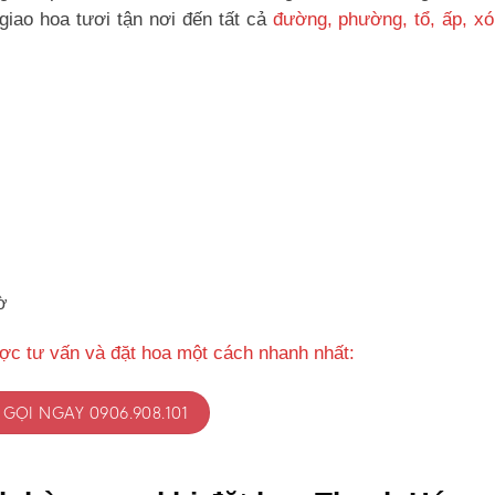
iao hoa tươi tận nơi đến tất cả
đường, phường, tổ, ấp, x
ờ
ợc tư vấn và đặt hoa một cách nhanh nhất:
GỌI NGAY 0906.908.101