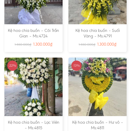
Kệ hoa chia buồn – Cõi Trần
Kệ hoa chia buồn – Suối
Gian – Ms:4724
Vàng – Ms:4791
1.300.000
₫
1.300.000
₫
1.550.000
₫
1.550.000
₫
-22%
-13%
Kệ hoa chia buồn – Lạc Viên
Kệ hoa chia buồn – Hư vô –
– Ms:4815
Ms:4811