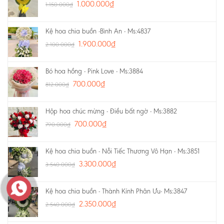
1.000.000
₫
1.150.000
₫
Kệ hoa chia buồn -Bình An - Ms:4837
1.900.000
₫
2.100.000
₫
Bó hoa hồng - Pink Love - Ms:3884
700.000
₫
812.000
₫
Hộp hoa chúc mừng - Điều bất ngờ - Ms:3882
700.000
₫
790.000
₫
Kệ hoa chia buồn - Nỗi Tiếc Thương Vô Hạn - Ms:3851
3.300.000
₫
3.540.000
₫
Kệ hoa chia buồn - Thành Kính Phân Ưu- Ms:3847
2.350.000
₫
2.540.000
₫