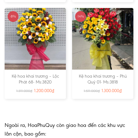
-8%
-14%
Kệ hoa khai trương – Lộc
Kệ hoa khai trương – Phú
Phát 68- Ms:3820
Quý 01- Ms:3818
1.200.000
₫
1.300.000
₫
1.311.000
₫
1.511.000
₫
Ngoài ra, HoaPhuQuy còn giao hoa đến các khu vực
lân cận, bao gồm: