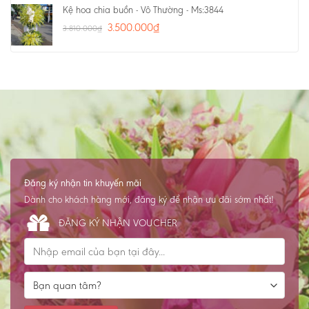
Kệ hoa chia buồn - Vô Thường - Ms:3844
3.500.000
₫
3.810.000
₫
Đăng ký nhận tin khuyến mãi
Dành cho khách hàng mới, đăng ký để nhận ưu đãi sớm nhất!
ĐĂNG KÝ NHẬN VOUCHER