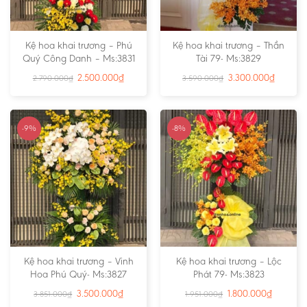
Kệ hoa khai trương – Phú
Kệ hoa khai trương – Thần
Quý Công Danh – Ms:3831
Tài 79- Ms:3829
2.500.000
₫
3.300.000
₫
2.790.000
₫
3.590.000
₫
-9%
-8%
Kệ hoa khai trương – Vinh
Kệ hoa khai trương – Lộc
Hoa Phú Quý- Ms:3827
Phát 79- Ms:3823
3.500.000
₫
1.800.000
₫
3.851.000
₫
1.951.000
₫