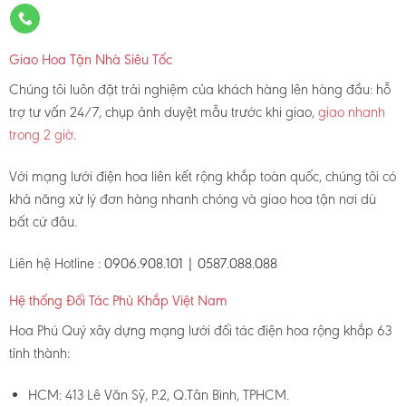
Giao Hoa Tận Nhà Siêu Tốc
Chúng tôi luôn đặt trải nghiệm của khách hàng lên hàng đầu: hỗ
trợ tư vấn 24/7, chụp ảnh duyệt mẫu trước khi giao,
giao nhanh
trong 2 giờ
.
Với mạng lưới điện hoa liên kết rộng khắp toàn quốc, chúng tôi có
khả năng xử lý đơn hàng nhanh chóng và giao hoa tận nơi dù
bất cứ đâu.
Liên hệ Hotline :
0906.908.101 | 0587.088.088
Hệ thống Đối Tác Phủ Khắp Việt Nam
Hoa Phú Quý xây dựng mạng lưới đối tác điện hoa rộng khắp 63
tỉnh thành:
HCM: 413 Lê Văn Sỹ, P.2, Q.Tân Bình, TPHCM.