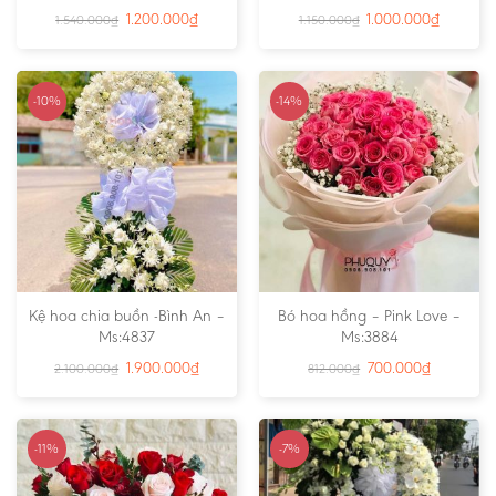
1.200.000
₫
1.000.000
₫
1.540.000
₫
1.150.000
₫
-10%
-14%
Kệ hoa chia buồn -Bình An –
Bó hoa hồng – Pink Love –
Ms:4837
Ms:3884
1.900.000
₫
700.000
₫
2.100.000
₫
812.000
₫
-11%
-7%