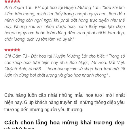
Anh Phạm Tài - KH đặt hoa tại Huyện Mường Lát :
“Sau khi tìm
kiếm trên mạng, mình tìm thấy trang hoaphuquy.com . Ban đầu
mình cũng còn nghi ngại khi phải đặt hàng trực tuyến như thế
này. Nhưng sau khi nhận được hoa, mình thấy việc lựa chọn
hoaphuquy.com hoàn toàn đúng đắn. Hoa phải nói là làm đẹp,
chất lượng, dịch vụ tận tâm và uy tín"
Chị Cẩm Tú - Đặt hoa tại Huyện Mường Lát cho biết:
“ Trong số
các shop hoa tươi hiện nay như: Bảo Ngọc, Mr Hoa, Đất Việt,
Quỳnh Anh, Hoa88 .... hoaphuquy.com là shop hoa tươi mà tôi
luôn tin dùng bởi chất lượng và giao hoa nhanh chóng" .
Cửa hàng luôn cập nhật những mẫu hoa tươi mới nhất
hiện nay. Giúp khách hàng truyền tải những thông điệp yêu
thương đến những người yêu thương.
Cách chọn lẵng hoa mừng khai trương đẹp