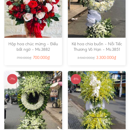
Hộp hoa chúc mừng – Điều
Kệ hoa chia buồn – Nỗi Tiếc
bất ngờ – Ms:3882
Thương Vô Hạn – Ms:3851
700.000
₫
3.300.000
₫
790.000
₫
3.540.000
₫
-7%
-8%