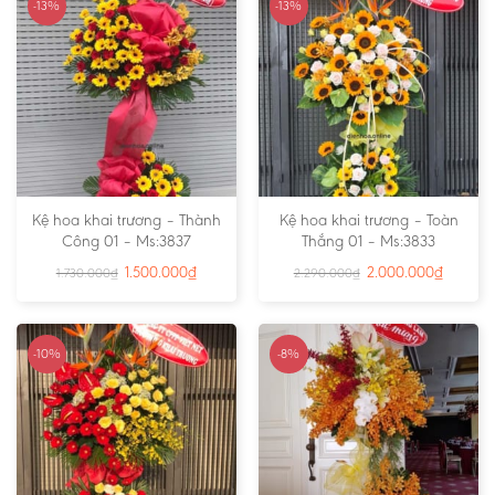
-13%
-13%
Kệ hoa khai trương – Thành
Kệ hoa khai trương – Toàn
Công 01 – Ms:3837
Thắng 01 – Ms:3833
1.500.000
₫
2.000.000
₫
1.730.000
₫
2.290.000
₫
-10%
-8%