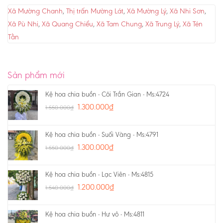
Xã Mường Chanh
,
Thị trấn Mường Lát
,
Xã Mường Lý
,
Xã Nhi Sơn
,
Xã Pù Nhi
,
Xã Quang Chiểu
,
Xã Tam Chung
,
Xã Trung Lý
,
Xã Tén
Tằn
Sản phẩm mới
Kệ hoa chia buồn - Cõi Trần Gian - Ms:4724
1.300.000
₫
1.550.000
₫
Kệ hoa chia buồn - Suối Vàng - Ms:4791
1.300.000
₫
1.550.000
₫
Kệ hoa chia buồn - Lạc Viên - Ms:4815
1.200.000
₫
1.540.000
₫
Kệ hoa chia buồn - Hư vô - Ms:4811