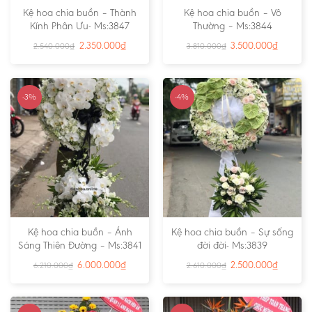
Kệ hoa chia buồn – Thành
Kệ hoa chia buồn – Vô
Kính Phân Ưu- Ms:3847
Thường – Ms:3844
2.350.000
₫
3.500.000
₫
2.540.000
₫
3.810.000
₫
-3%
-4%
Kệ hoa chia buồn – Ánh
Kệ hoa chia buồn – Sự sống
Sáng Thiên Đường – Ms:3841
đời đời- Ms:3839
6.000.000
₫
2.500.000
₫
6.210.000
₫
2.610.000
₫