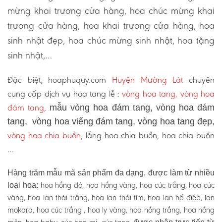
mừng khai trương cửa hàng, hoa chúc mừng khai
trương cửa hàng, hoa khai trương cửa hàng, hoa
sinh nhật đẹp, hoa chúc mừng sinh nhật, hoa tặng
sinh nhật,…
Đặc biệt, hoaphuquy.com
Huyện Mường Lát
chuyên
cung cấp dịch vụ hoa tang lễ :
vòng hoa tang, vòng hoa
đám tang
,
mẫu vòng hoa đám tang, vòng hoa đám
tang, vòng hoa viếng đám tang, vòng hoa tang đẹp,
vòng hoa chia buồn
, lẵng hoa chia buồn, hoa chia buồn
…
Hàng trăm mẫu mã sản phẩm đa dạng, được làm từ nhiều
hoa hồng đỏ, hoa hồng vàng, hoa cúc trắng, hoa cúc
loại hoa:
vàng, hoa lan thái trắng, hoa lan thái tím, hoa lan hồ điệp, lan
mokara, hoa cúc trắng , hoa ly vàng, hoa hồng trắng, hoa hồng