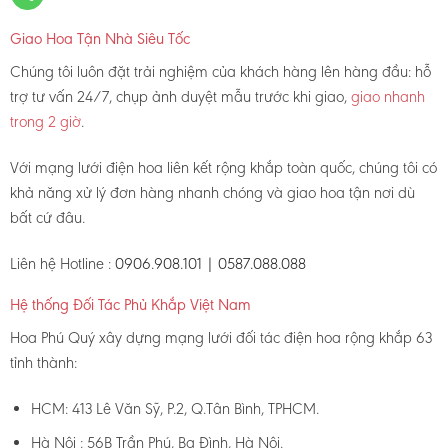
Giao Hoa Tận Nhà Siêu Tốc
Chúng tôi luôn đặt trải nghiệm của khách hàng lên hàng đầu: hỗ
trợ tư vấn 24/7, chụp ảnh duyệt mẫu trước khi giao,
giao nhanh
trong 2 giờ
.
Với mạng lưới điện hoa liên kết rộng khắp toàn quốc, chúng tôi có
khả năng xử lý đơn hàng nhanh chóng và giao hoa tận nơi dù
bất cứ đâu.
Liên hệ Hotline :
0906.908.101 | 0587.088.088
Hệ thống Đối Tác Phủ Khắp Việt Nam
Hoa Phú Quý xây dựng mạng lưới đối tác điện hoa rộng khắp 63
tỉnh thành:
HCM: 413 Lê Văn Sỹ, P.2, Q.Tân Bình, TPHCM.
Hà Nội : 56B Trần Phú, Ba Đình, Hà Nội.