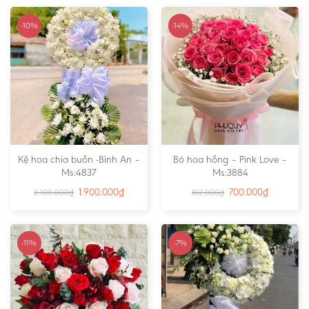
-10%
-14%
Kệ hoa chia buồn -Bình An –
Bó hoa hồng – Pink Love –
Ms:4837
Ms:3884
1.900.000
₫
700.000
₫
2.100.000
₫
812.000
₫
-11%
-7%