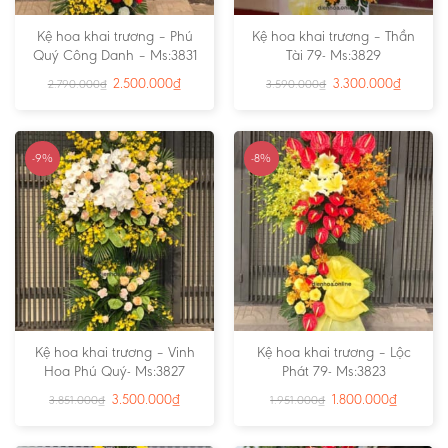
Kệ hoa khai trương – Phú
Kệ hoa khai trương – Thần
Quý Công Danh – Ms:3831
Tài 79- Ms:3829
2.500.000
₫
3.300.000
₫
2.790.000
₫
3.590.000
₫
-9%
-8%
Kệ hoa khai trương – Vinh
Kệ hoa khai trương – Lộc
Hoa Phú Quý- Ms:3827
Phát 79- Ms:3823
3.500.000
₫
1.800.000
₫
3.851.000
₫
1.951.000
₫