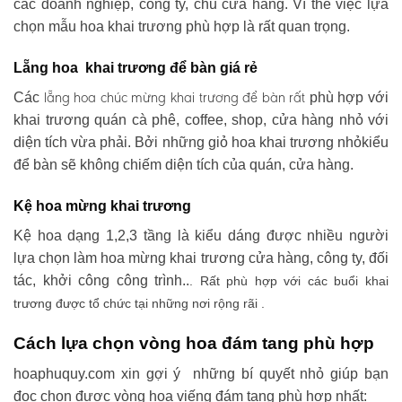
các doanh nghiệp, công ty, chủ cửa hàng. Vì thế việc lựa
chọn mẫu hoa khai trương phù hợp là rất quan trọng.
Lẵng hoa khai trương để bàn giá rẻ
lẵng hoa chúc mừng khai trương
để bàn rất
Các
phù hợp với
khai trương quán cà phê, coffee, shop, cửa hàng nhỏ với
diện tích vừa phải. Bởi những giỏ hoa khai trương nhỏkiểu
để bàn sẽ không chiếm diện tích của quán, cửa hàng.
Kệ hoa mừng khai trương
Kệ hoa dạng 1,2,3 tầng là kiểu dáng được nhiều người
lựa chọn làm hoa mừng khai trương cửa hàng, công ty, đối
tác, khởi công công trình..
. Rất phù hợp với các buổi khai
trương được tổ chức tại những nơi rộng rãi .
Cách lựa chọn vòng hoa đám tang phù hợp
hoaphuquy.com xin gợi ý những bí quyết nhỏ giúp bạn
đọc chọn được vòng hoa viếng đám tang phù hợp nhất: