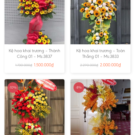
Kệ hoa khai trương – Thành
Kệ hoa khai trương – Toàn
Công 01 – Ms:3837
Thắng 01 – Ms:3833
1.500.000
₫
2.000.000
₫
1.730.000
₫
2.290.000
₫
-10%
-8%