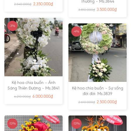
Thường – Ms:3844
2.350.000
₫
2.540.000
₫
3.500.000
₫
3.810.000
₫
-3%
-4%
Kệ hoa chia buồn – Ánh
Sáng Thiên Đường – Ms:3841
Kệ hoa chia buồn – Sự sống
đời đời- Ms:3839
6.000.000
₫
6.210.000
₫
2.500.000
₫
2.610.000
₫
-13%
-13%