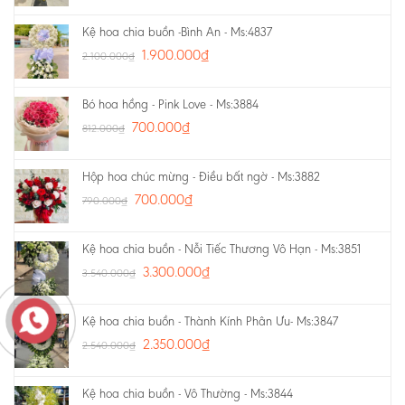
Kệ hoa chia buồn -Bình An - Ms:4837
1.900.000
₫
2.100.000
₫
Bó hoa hồng - Pink Love - Ms:3884
700.000
₫
812.000
₫
Hộp hoa chúc mừng - Điều bất ngờ - Ms:3882
700.000
₫
790.000
₫
Kệ hoa chia buồn - Nỗi Tiếc Thương Vô Hạn - Ms:3851
3.300.000
₫
3.540.000
₫
Kệ hoa chia buồn - Thành Kính Phân Ưu- Ms:3847
2.350.000
₫
2.540.000
₫
Kệ hoa chia buồn - Vô Thường - Ms:3844