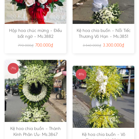
Hộp hoa chúc mừng – Điều
Kệ hoa chia buồn – Nỗi Tiếc
bất ngờ – Ms:3882
Thương Vô Hạn – Ms:3851
700.000
₫
3.300.000
₫
790.000
₫
3.540.000
₫
-7%
-8%
Kệ hoa chia buồn – Thành
Kính Phân Ưu- Ms:3847
Kệ hoa chia buồn – Vô