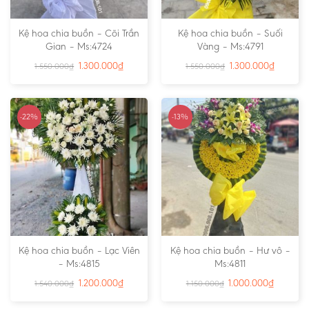
Kệ hoa chia buồn – Cõi Trần
Kệ hoa chia buồn – Suối
Gian – Ms:4724
Vàng – Ms:4791
1.300.000
₫
1.300.000
₫
1.550.000
₫
1.550.000
₫
-22%
-13%
Kệ hoa chia buồn – Lạc Viên
Kệ hoa chia buồn – Hư vô –
– Ms:4815
Ms:4811
1.200.000
₫
1.000.000
₫
1.540.000
₫
1.150.000
₫