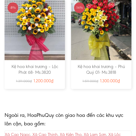
-8%
-14%
Kệ hoa khai trương – Lộc
Kệ hoa khai trương – Phú
Phát 68- Ms:3820
Quý 01- Ms:3818
1.200.000
₫
1.300.000
₫
1.311.000
₫
1.511.000
₫
Ngoài ra, HoaPhuQuy còn giao hoa đến các khu vực
lân cận, bao gồm:
Xã Cao Ngọc
,
Xã Cao Thịnh
,
Xã Kiên Thọ
,
Xã Lam Sơn
,
Xã Lộc