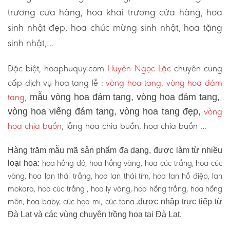
trương cửa hàng, hoa khai trương cửa hàng, hoa
sinh nhật đẹp, hoa chúc mừng sinh nhật, hoa tặng
sinh nhật,…
Đặc biệt, hoaphuquy.com
Huyện Ngọc Lặc
chuyên cung
cấp dịch vụ hoa tang lễ :
vòng hoa tang, vòng hoa đám
tang
,
mẫu vòng hoa đám tang, vòng hoa đám tang,
vòng
vòng hoa viếng đám tang, vòng hoa tang đẹp,
hoa chia buồn
, lẵng hoa chia buồn, hoa chia buồn …
Hàng trăm mẫu mã sản phẩm đa dạng, được làm từ nhiều
hoa hồng đỏ, hoa hồng vàng, hoa cúc trắng, hoa cúc
loại hoa:
vàng, hoa lan thái trắng, hoa lan thái tím, hoa lan hồ điệp, lan
mokara, hoa cúc trắng , hoa ly vàng, hoa hồng trắng, hoa hồng
môn, hoa baby, cúc họa mi, cúc tana.
.được nhập trực tiếp từ
Đà Lạt và các vùng chuyên trồng hoa tại Đà Lạt.