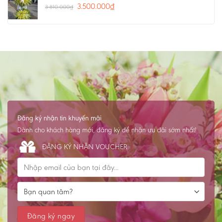
3.500.000
₫
3.810.000
₫
Đăng ký nhận tin khuyến mãi
Dành cho khách hàng mới, đăng ký để nhận ưu đãi sớm nhất!
ĐĂNG KÝ NHẬN VOUCHER