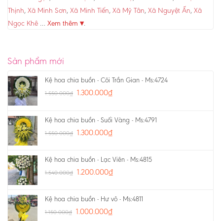
Thịnh
,
Xã Minh Sơn
,
Xã Minh Tiến
,
Xã Mỹ Tân
,
Xã Nguyệt Ấn
,
Xã
Ngọc Khê
…
Xem thêm ▾
.
Sản phẩm mới
Kệ hoa chia buồn - Cõi Trần Gian - Ms:4724
1.300.000
₫
1.550.000
₫
Kệ hoa chia buồn - Suối Vàng - Ms:4791
1.300.000
₫
1.550.000
₫
Kệ hoa chia buồn - Lạc Viên - Ms:4815
1.200.000
₫
1.540.000
₫
Kệ hoa chia buồn - Hư vô - Ms:4811
1.000.000
₫
1.150.000
₫