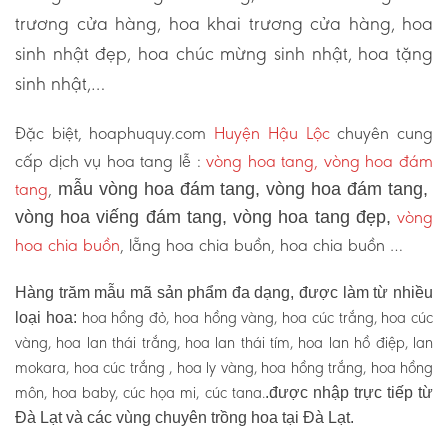
trương cửa hàng, hoa khai trương cửa hàng, hoa
sinh nhật đẹp, hoa chúc mừng sinh nhật, hoa tặng
sinh nhật,…
Đặc biệt, hoaphuquy.com
Huyện Hậu Lộc
chuyên cung
cấp dịch vụ hoa tang lễ :
vòng hoa tang, vòng hoa đám
tang
,
mẫu vòng hoa đám tang, vòng hoa đám tang,
vòng
vòng hoa viếng đám tang, vòng hoa tang đẹp,
hoa chia buồn
, lẵng hoa chia buồn, hoa chia buồn …
Hàng trăm mẫu mã sản phẩm đa dạng, được làm từ nhiều
hoa hồng đỏ, hoa hồng vàng, hoa cúc trắng, hoa cúc
loại hoa:
vàng, hoa lan thái trắng, hoa lan thái tím, hoa lan hồ điệp, lan
mokara, hoa cúc trắng , hoa ly vàng, hoa hồng trắng, hoa hồng
môn, hoa baby, cúc họa mi, cúc tana.
.được nhập trực tiếp từ
Đà Lạt và các vùng chuyên trồng hoa tại Đà Lạt.