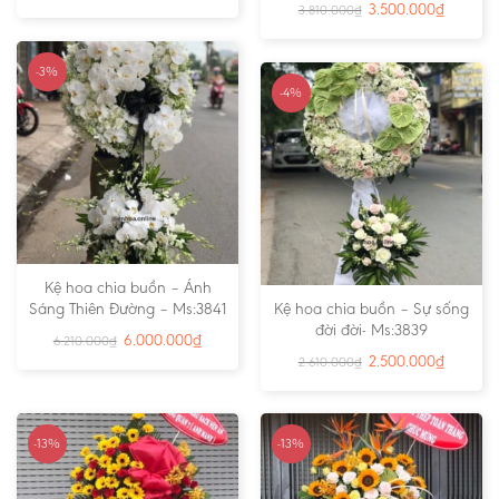
3.500.000
₫
3.810.000
₫
-3%
-4%
Kệ hoa chia buồn – Ánh
Sáng Thiên Đường – Ms:3841
Kệ hoa chia buồn – Sự sống
đời đời- Ms:3839
6.000.000
₫
6.210.000
₫
2.500.000
₫
2.610.000
₫
-13%
-13%