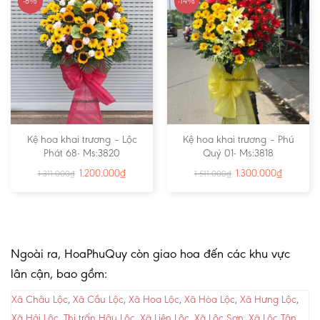
-8%
-14%
Kệ hoa khai trương – Lộc
Kệ hoa khai trương – Phú
Phát 68- Ms:3820
Quý 01- Ms:3818
1.200.000
₫
1.300.000
₫
1.311.000
₫
1.511.000
₫
Ngoài ra, HoaPhuQuy còn giao hoa đến các khu vực
lân cận, bao gồm:
Xã Châu Lộc
,
Xã Cầu Lộc
,
Xã Hoa Lộc
,
Xã Hòa Lộc
,
Xã Hưng Lộc
,
Xã Hải Lộc
,
Thị trấn Hậu Lộc
,
Xã Liên Lộc
,
Xã Lộc Sơn
,
Xã Lộc Tân
…