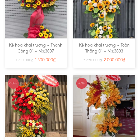
Kệ hoa khai trương – Thành
Kệ hoa khai trương – Toàn
Công 01 – Ms:3837
Thắng 01 – Ms:3833
1.500.000
₫
2.000.000
₫
1.730.000
₫
2.290.000
₫
-10%
-8%