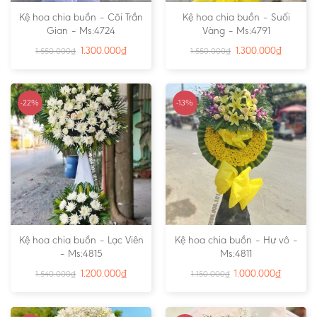
Kệ hoa chia buồn – Cõi Trần
Kệ hoa chia buồn – Suối
Gian – Ms:4724
Vàng – Ms:4791
1.300.000
₫
1.300.000
₫
1.550.000
₫
1.550.000
₫
-22%
-13%
Kệ hoa chia buồn – Lạc Viên
Kệ hoa chia buồn – Hư vô –
– Ms:4815
Ms:4811
1.200.000
₫
1.000.000
₫
1.540.000
₫
1.150.000
₫