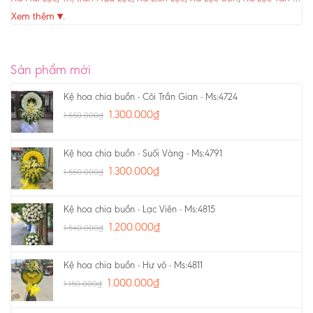
Xem thêm ▾
.
Sản phẩm mới
Kệ hoa chia buồn - Cõi Trần Gian - Ms:4724
1.300.000
₫
1.550.000
₫
Kệ hoa chia buồn - Suối Vàng - Ms:4791
1.300.000
₫
1.550.000
₫
Kệ hoa chia buồn - Lạc Viên - Ms:4815
1.200.000
₫
1.540.000
₫
Kệ hoa chia buồn - Hư vô - Ms:4811
1.000.000
₫
1.150.000
₫