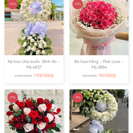
-10%
-14%
Kệ hoa chia buồn -Bình An –
Bó hoa hồng – Pink Love –
Ms:4837
Ms:3884
1.900.000
₫
700.000
₫
2.100.000
₫
812.000
₫
-11%
-7%