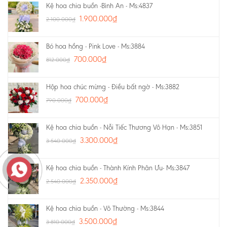
Kệ hoa chia buồn -Bình An - Ms:4837
1.900.000
₫
2.100.000
₫
Bó hoa hồng - Pink Love - Ms:3884
700.000
₫
812.000
₫
Hộp hoa chúc mừng - Điều bất ngờ - Ms:3882
700.000
₫
790.000
₫
Kệ hoa chia buồn - Nỗi Tiếc Thương Vô Hạn - Ms:3851
3.300.000
₫
3.540.000
₫
Kệ hoa chia buồn - Thành Kính Phân Ưu- Ms:3847
2.350.000
₫
2.540.000
₫
Kệ hoa chia buồn - Vô Thường - Ms:3844
3.500.000
₫
3.810.000
₫