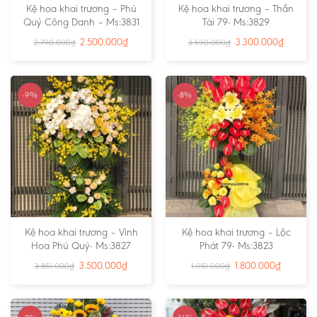
Kệ hoa khai trương – Phú
Kệ hoa khai trương – Thần
Quý Công Danh – Ms:3831
Tài 79- Ms:3829
2.500.000
₫
3.300.000
₫
2.790.000
₫
3.590.000
₫
-9%
-8%
Kệ hoa khai trương – Vinh
Kệ hoa khai trương – Lộc
Hoa Phú Quý- Ms:3827
Phát 79- Ms:3823
3.500.000
₫
1.800.000
₫
3.851.000
₫
1.951.000
₫