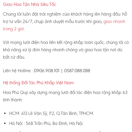
Giao Hoa Tận Nhà Siêu Tốc
Chúng tôi luôn đặt trải nghiệm của khách hàng lên hàng đầu: hỗ
trợ tư vấn 24/7, chụp ảnh duyệt mẫu trước khi giao,
giao nhanh
trong 2 giờ
.
Với mạng lưới điện hoa liên kết rộng khắp toàn quốc, chúng tôi có
khả năng xử lý đơn hàng nhanh chóng và giao hoa tận nơi dù
bất cứ đâu.
Liên hệ Hotline :
0906.908.101 | 0587.088.088
Hệ thống Đối Tác Phủ Khắp Việt Nam
Hoa Phú Quý xây dựng mạng lưới đối tác điện hoa rộng khắp 63
tỉnh thành:
HCM: 413 Lê Văn Sỹ, P.2, Q.Tân Bình, TPHCM.
Hà Nội : 56B Trần Phú, Ba Đình, Hà Nội.