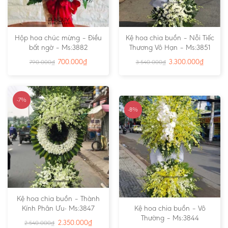
Hộp hoa chúc mừng – Điều
Kệ hoa chia buồn – Nỗi Tiếc
bất ngờ – Ms:3882
Thương Vô Hạn – Ms:3851
700.000
₫
3.300.000
₫
790.000
₫
3.540.000
₫
-7%
-8%
Kệ hoa chia buồn – Thành
Kính Phân Ưu- Ms:3847
Kệ hoa chia buồn – Vô
Thường – Ms:3844
2.350.000
₫
2.540.000
₫