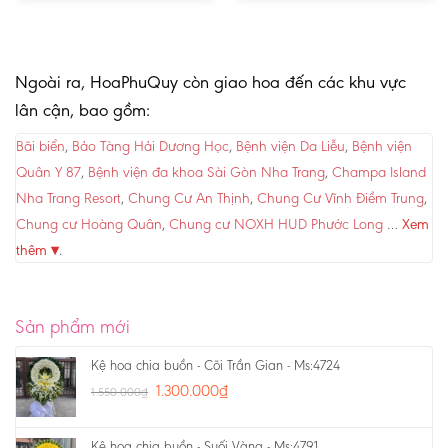
Ngoài ra, HoaPhuQuy còn giao hoa đến các khu vực
lân cận, bao gồm:
Bãi biển
,
Bảo Tàng Hải Dương Học
,
Bệnh viện Da Liễu
,
Bệnh viện
Quân Y 87
,
Bệnh viện đa khoa Sài Gòn Nha Trang
,
Champa Island
Nha Trang Resort
,
Chung Cư An Thịnh
,
Chung Cư Vĩnh Điềm Trung
,
Chung cư Hoàng Quân
,
Chung cư NOXH HUD Phước Long
…
Xem
thêm ▾
.
Sản phẩm mới
Kệ hoa chia buồn - Cõi Trần Gian - Ms:4724
1.300.000
₫
1.550.000
₫
Kệ hoa chia buồn - Suối Vàng - Ms:4791