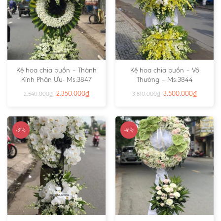
Kệ hoa chia buồn – Thành
Kệ hoa chia buồn – Vô
Kính Phân Ưu- Ms:3847
Thường – Ms:3844
2.350.000
₫
3.500.000
₫
2.540.000
₫
3.810.000
₫
-3%
-4%