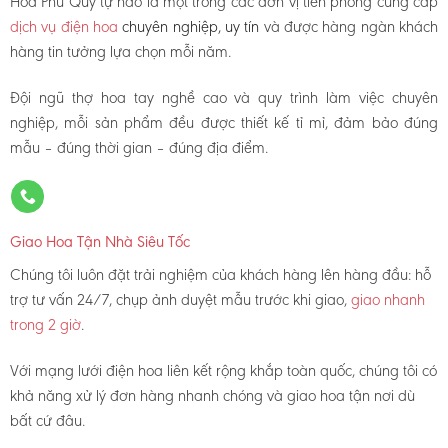
Hoa Phú Quý tự hào là một trong các đơn vị tiên phong cung cấp
dịch vụ điện hoa
chuyên nghiệp, uy tín
và được hàng ngàn khách
hàng tin tưởng lựa chọn mỗi năm.
Đội ngũ thợ hoa tay nghề cao và quy trình làm việc chuyên
nghiệp, mỗi sản phẩm đều được thiết kế tỉ mỉ, đảm bảo đúng
mẫu – đúng thời gian – đúng địa điểm.
Giao Hoa Tận Nhà Siêu Tốc
Chúng tôi luôn đặt trải nghiệm của khách hàng lên hàng đầu: hỗ
trợ tư vấn 24/7, chụp ảnh duyệt mẫu trước khi giao,
giao nhanh
trong 2 giờ
.
Với mạng lưới điện hoa liên kết rộng khắp toàn quốc, chúng tôi có
khả năng xử lý đơn hàng nhanh chóng và giao hoa tận nơi dù
bất cứ đâu.