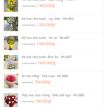
1.300.000
₫
1.550.000
₫
Kệ hoa chia buồn - Lạc Viên - Ms:4815
1.200.000
₫
1.540.000
₫
Kệ hoa chia buồn - Hư vô - Ms:4811
1.000.000
₫
1.150.000
₫
Kệ hoa chia buồn -Bình An - Ms:4837
1.900.000
₫
2.100.000
₫
Bó hoa hồng - Pink Love - Ms:3884
700.000
₫
812.000
₫
Hộp hoa chúc mừng - Điều bất ngờ - Ms:3882
700.000
₫
790.000
₫