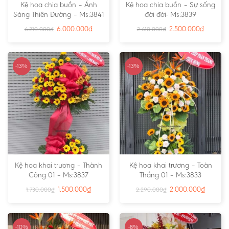
Kệ hoa chia buồn – Ánh
Kệ hoa chia buồn – Sự sống
Sáng Thiên Đường – Ms:3841
đời đời- Ms:3839
6.000.000
₫
2.500.000
₫
6.210.000
₫
2.610.000
₫
-13%
-13%
Kệ hoa khai trương – Thành
Kệ hoa khai trương – Toàn
Công 01 – Ms:3837
Thắng 01 – Ms:3833
1.500.000
₫
2.000.000
₫
1.730.000
₫
2.290.000
₫
-10%
-8%