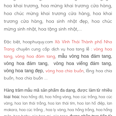
hoa khai trương, hoa mừng khai trương cửa hàng,
hoa chúc mừng khai trương cửa hàng, hoa khai
trương cửa hàng, hoa sinh nhật đẹp, hoa chúc
mừng sinh nhật, hoa tặng sinh nhật,…
Đặc biệt, hoaphuquy.com
Xã Vĩnh Thái Thành phố Nha
Trang
chuyên cung cấp dịch vụ hoa tang lễ :
vòng hoa
tang, vòng hoa đám tang
,
mẫu vòng hoa đám tang,
vòng hoa đám tang, vòng hoa viếng đám tang,
vòng hoa chia buồn
, lẵng hoa chia
vòng hoa tang đẹp,
buồn, hoa chia buồn …
Hàng trăm mẫu mã sản phẩm đa dạng, được làm từ nhiều
hoa hồng đỏ, hoa hồng vàng, hoa cúc trắng, hoa cúc
loại hoa:
vàng, hoa lan thái trắng, hoa lan thái tím, hoa lan hồ điệp, lan
mokara, hoa cúc trắng , hoa ly vàng, hoa hồng trắng, hoa hồng