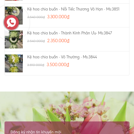
Kệ hoa chia buồn - Nỗi Tiếc Thương Vô Hạn - Ms:3851
3.300.000
₫
3.540.000
₫
Kệ hoa chia buồn - Thành Kính Phân Ưu- Ms:3847
2.350.000
₫
2.540.000
₫
Kệ hoa chia buồn - Vô Thường - Ms:3844
3.500.000
₫
3.810.000
₫
Đăng ký nhận tin khuyến mãi