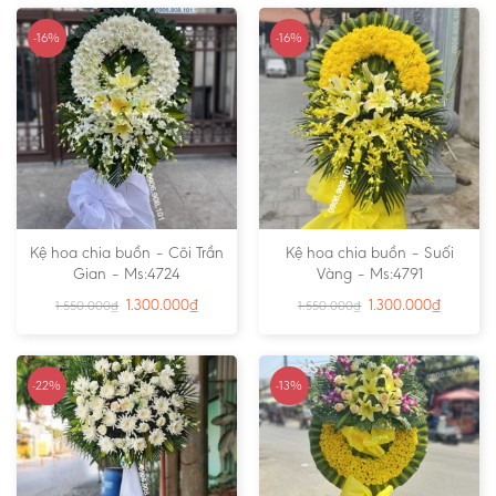
-16%
-16%
Kệ hoa chia buồn – Cõi Trần
Kệ hoa chia buồn – Suối
Gian – Ms:4724
Vàng – Ms:4791
1.300.000
₫
1.300.000
₫
1.550.000
₫
1.550.000
₫
-22%
-13%