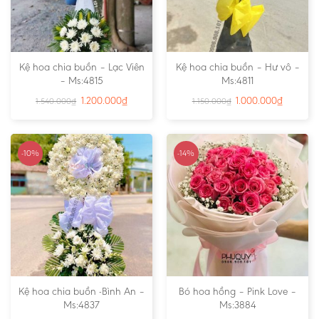
Kệ hoa chia buồn – Lạc Viên
Kệ hoa chia buồn – Hư vô –
– Ms:4815
Ms:4811
1.200.000
₫
1.000.000
₫
1.540.000
₫
1.150.000
₫
-10%
-14%
Kệ hoa chia buồn -Bình An –
Bó hoa hồng – Pink Love –
Ms:4837
Ms:3884