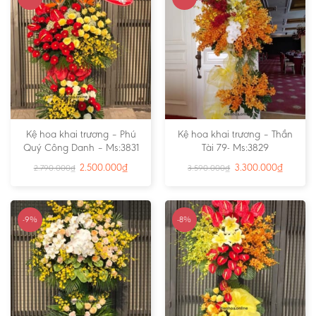
Kệ hoa khai trương – Phú
Kệ hoa khai trương – Thần
Quý Công Danh – Ms:3831
Tài 79- Ms:3829
2.500.000
₫
3.300.000
₫
2.790.000
₫
3.590.000
₫
-9%
-8%