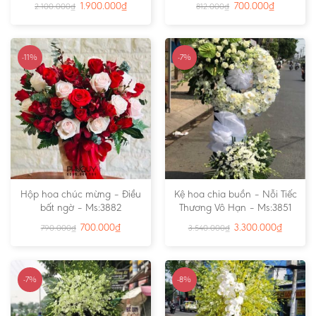
1.900.000
₫
700.000
₫
2.100.000
₫
812.000
₫
-11%
-7%
Hộp hoa chúc mừng – Điều
Kệ hoa chia buồn – Nỗi Tiếc
bất ngờ – Ms:3882
Thương Vô Hạn – Ms:3851
700.000
₫
3.300.000
₫
790.000
₫
3.540.000
₫
-7%
-8%