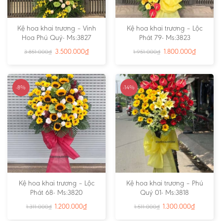
Kệ hoa khai trương – Vinh
Kệ hoa khai trương – Lộc
Hoa Phú Quý- Ms:3827
Phát 79- Ms:3823
3.500.000
₫
1.800.000
₫
3.851.000
₫
1.951.000
₫
-8%
-14%
Kệ hoa khai trương – Lộc
Kệ hoa khai trương – Phú
Phát 68- Ms:3820
Quý 01- Ms:3818
1.200.000
₫
1.300.000
₫
1.311.000
₫
1.511.000
₫