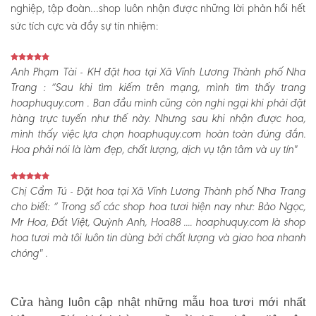
nghiệp, tập đoàn…shop luôn nhận được những lời phản hồi hết
sức tích cực và đầy sự tín nhiệm:
Anh Phạm Tài - KH đặt hoa tại Xã Vĩnh Lương Thành phố Nha
Trang :
“Sau khi tìm kiếm trên mạng, mình tìm thấy trang
hoaphuquy.com . Ban đầu mình cũng còn nghi ngại khi phải đặt
hàng trực tuyến như thế này. Nhưng sau khi nhận được hoa,
mình thấy việc lựa chọn hoaphuquy.com hoàn toàn đúng đắn.
Hoa phải nói là làm đẹp, chất lượng, dịch vụ tận tâm và uy tín"
Chị Cẩm Tú - Đặt hoa tại Xã Vĩnh Lương Thành phố Nha Trang
cho biết:
“ Trong số các shop hoa tươi hiện nay như: Bảo Ngọc,
Mr Hoa, Đất Việt, Quỳnh Anh, Hoa88 .... hoaphuquy.com là shop
hoa tươi mà tôi luôn tin dùng bởi chất lượng và giao hoa nhanh
chóng" .
Cửa hàng luôn cập nhật những mẫu hoa tươi mới nhất