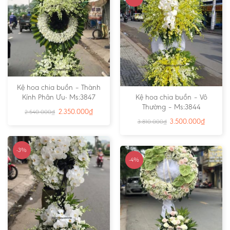
Kệ hoa chia buồn – Thành
Kính Phân Ưu- Ms:3847
Kệ hoa chia buồn – Vô
Thường – Ms:3844
2.350.000
₫
2.540.000
₫
3.500.000
₫
3.810.000
₫
-3%
-4%