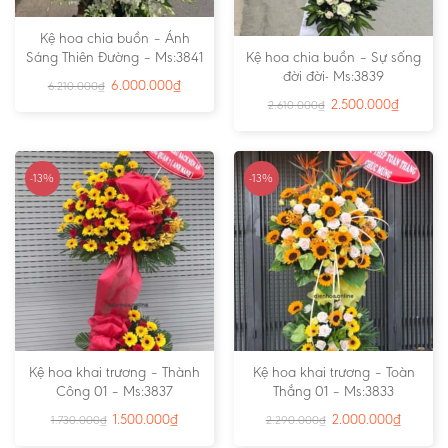
Kệ hoa chia buồn – Ánh
Sáng Thiên Đường – Ms:3841
Kệ hoa chia buồn – Sự sống
đời đời- Ms:3839
6.000.000
₫
6.210.000
₫
2.500.000
₫
2.610.000
₫
-13%
-13%
Kệ hoa khai trương – Thành
Kệ hoa khai trương – Toàn
Công 01 – Ms:3837
Thắng 01 – Ms:3833
1.500.000
₫
2.000.000
₫
1.730.000
₫
2.290.000
₫