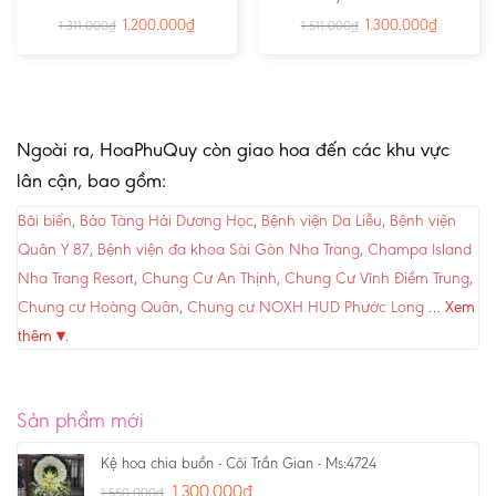
1.200.000
₫
1.300.000
₫
1.311.000
₫
1.511.000
₫
Ngoài ra, HoaPhuQuy còn giao hoa đến các khu vực
lân cận, bao gồm:
Bãi biển
,
Bảo Tàng Hải Dương Học
,
Bệnh viện Da Liễu
,
Bệnh viện
Quân Y 87
,
Bệnh viện đa khoa Sài Gòn Nha Trang
,
Champa Island
Nha Trang Resort
,
Chung Cư An Thịnh
,
Chung Cư Vĩnh Điềm Trung
,
Chung cư Hoàng Quân
,
Chung cư NOXH HUD Phước Long
…
Xem
thêm ▾
.
Sản phẩm mới
Kệ hoa chia buồn - Cõi Trần Gian - Ms:4724
1.300.000
₫
1.550.000
₫