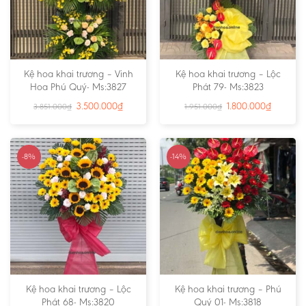
Kệ hoa khai trương – Vinh
Kệ hoa khai trương – Lộc
Hoa Phú Quý- Ms:3827
Phát 79- Ms:3823
3.500.000
₫
1.800.000
₫
3.851.000
₫
1.951.000
₫
-8%
-14%
Kệ hoa khai trương – Lộc
Kệ hoa khai trương – Phú
Phát 68- Ms:3820
Quý 01- Ms:3818