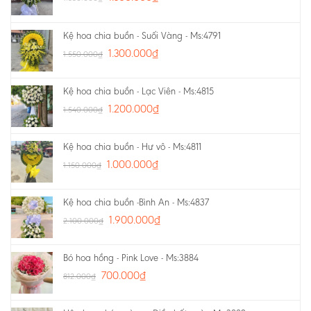
Kệ hoa chia buồn - Suối Vàng - Ms:4791
1.300.000
₫
1.550.000
₫
Kệ hoa chia buồn - Lạc Viên - Ms:4815
1.200.000
₫
1.540.000
₫
Kệ hoa chia buồn - Hư vô - Ms:4811
1.000.000
₫
1.150.000
₫
Kệ hoa chia buồn -Bình An - Ms:4837
1.900.000
₫
2.100.000
₫
Bó hoa hồng - Pink Love - Ms:3884
700.000
₫
812.000
₫