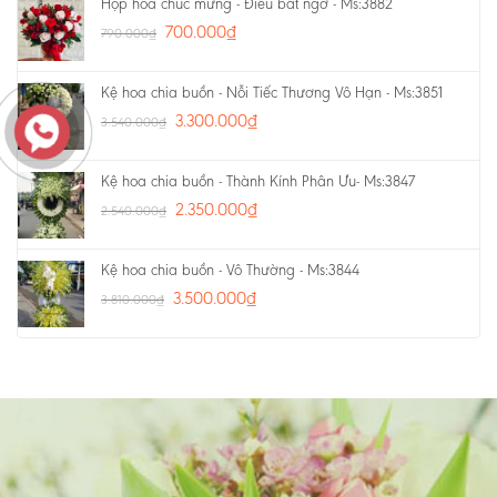
Hộp hoa chúc mừng - Điều bất ngờ - Ms:3882
700.000
₫
790.000
₫
Kệ hoa chia buồn - Nỗi Tiếc Thương Vô Hạn - Ms:3851
3.300.000
₫
3.540.000
₫
Kệ hoa chia buồn - Thành Kính Phân Ưu- Ms:3847
2.350.000
₫
2.540.000
₫
Kệ hoa chia buồn - Vô Thường - Ms:3844
3.500.000
₫
3.810.000
₫