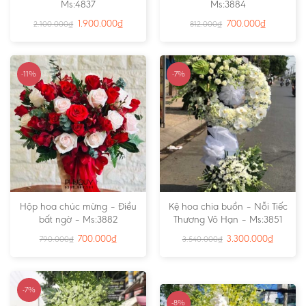
Ms:4837
Ms:3884
1.900.000
₫
700.000
₫
2.100.000
₫
812.000
₫
-11%
-7%
Hộp hoa chúc mừng – Điều
Kệ hoa chia buồn – Nỗi Tiếc
bất ngờ – Ms:3882
Thương Vô Hạn – Ms:3851
700.000
₫
3.300.000
₫
790.000
₫
3.540.000
₫
-7%
-8%