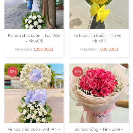
Kệ hoa chia buồn – Lạc Viên
Kệ hoa chia buồn – Hư vô –
– Ms:4815
Ms:4811
1.200.000
₫
1.000.000
₫
1.540.000
₫
1.150.000
₫
-10%
-14%
Kệ hoa chia buồn -Bình An –
Bó hoa hồng – Pink Love –