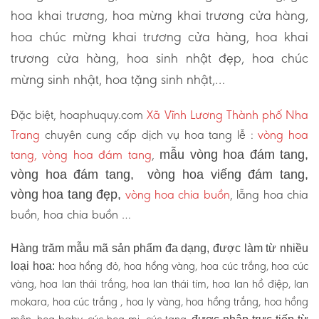
hoa khai trương, hoa mừng khai trương cửa hàng,
hoa chúc mừng khai trương cửa hàng, hoa khai
trương cửa hàng, hoa sinh nhật đẹp, hoa chúc
mừng sinh nhật, hoa tặng sinh nhật,…
Đặc biệt, hoaphuquy.com
Xã Vĩnh Lương Thành phố Nha
Trang
chuyên cung cấp dịch vụ hoa tang lễ :
vòng hoa
tang, vòng hoa đám tang
,
mẫu vòng hoa đám tang,
vòng hoa đám tang, vòng hoa viếng đám tang,
vòng hoa chia buồn
, lẵng hoa chia
vòng hoa tang đẹp,
buồn, hoa chia buồn …
Hàng trăm mẫu mã sản phẩm đa dạng, được làm từ nhiều
hoa hồng đỏ, hoa hồng vàng, hoa cúc trắng, hoa cúc
loại hoa:
vàng, hoa lan thái trắng, hoa lan thái tím, hoa lan hồ điệp, lan
mokara, hoa cúc trắng , hoa ly vàng, hoa hồng trắng, hoa hồng