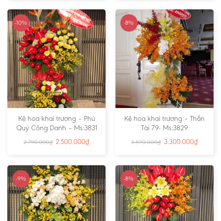
-10%
-8%
Kệ hoa khai trương – Phú
Kệ hoa khai trương – Thần
Quý Công Danh – Ms:3831
Tài 79- Ms:3829
2.500.000
₫
3.300.000
₫
2.790.000
₫
3.590.000
₫
-9%
-8%