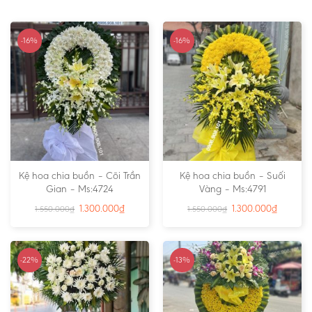
-16%
-16%
Kệ hoa chia buồn – Cõi Trần
Kệ hoa chia buồn – Suối
Gian – Ms:4724
Vàng – Ms:4791
1.300.000
₫
1.300.000
₫
1.550.000
₫
1.550.000
₫
-22%
-13%