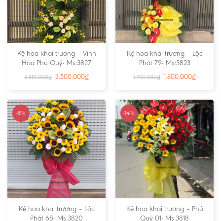
Kệ hoa khai trương – Vinh
Kệ hoa khai trương – Lộc
Hoa Phú Quý- Ms:3827
Phát 79- Ms:3823
3.500.000
₫
1.800.000
₫
3.851.000
₫
1.951.000
₫
-8%
-14%
Kệ hoa khai trương – Lộc
Kệ hoa khai trương – Phú
Phát 68- Ms:3820
Quý 01- Ms:3818