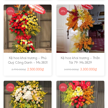
-10%
-8%
Kệ hoa khai trương – Phú
Kệ hoa khai trương – Thần
Quý Công Danh – Ms:3831
Tài 79- Ms:3829
2.500.000
₫
3.300.000
₫
2.790.000
₫
3.590.000
₫
-9%
-8%