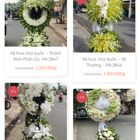
Kệ hoa chia buồn – Thành
Kính Phân Ưu- Ms:3847
Kệ hoa chia buồn – Vô
Thường – Ms:3844
2.350.000
₫
2.540.000
₫
3.500.000
₫
3.810.000
₫
-3%
-4%