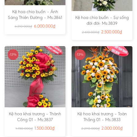
Kệ hoa chia buồn – Ánh
Sáng Thiên Đường – Ms:3841
Kệ hoa chia buồn – Sự sống
đời đời- Ms:3839
6.000.000
₫
6.210.000
₫
2.500.000
₫
2.610.000
₫
-13%
-13%
Kệ hoa khai trương – Thành
Kệ hoa khai trương – Toàn
Công 01 – Ms:3837
Thắng 01 – Ms:3833
1.500.000
₫
2.000.000
₫
1.730.000
₫
2.290.000
₫