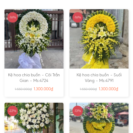
-16%
-16%
Kệ hoa chia buồn – Cõi Trần
Kệ hoa chia buồn – Suối
Gian – Ms:4724
Vàng – Ms:4791
1.300.000
₫
1.300.000
₫
1.550.000
₫
1.550.000
₫
-22%
-13%