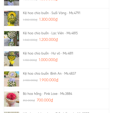
Kệ hoa chia buồn - Suối Vàng - Ms:4791
1.300.000
₫
1.550.000
₫
Kệ hoa chia buồn - Lạc Viên - Ms:4815
1.200.000
₫
1.540.000
₫
Kệ hoa chia buồn - Hư vô - Ms:4811
1.000.000
₫
1.150.000
₫
Kệ hoa chia buồn -Bình An - Ms:4837
1.900.000
₫
2.100.000
₫
Bó hoa hồng - Pink Love - Ms:3884
700.000
₫
812.000
₫