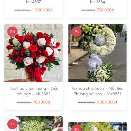
Ms:4837
Ms:3884
1.900.000
₫
700.000
₫
2.100.000
₫
812.000
₫
-11%
-7%
Hộp hoa chúc mừng – Điều
Kệ hoa chia buồn – Nỗi Tiếc
bất ngờ – Ms:3882
Thương Vô Hạn – Ms:3851
700.000
₫
3.300.000
₫
790.000
₫
3.540.000
₫
-7%
-8%