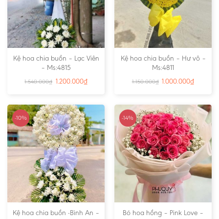
Kệ hoa chia buồn – Lạc Viên
Kệ hoa chia buồn – Hư vô –
– Ms:4815
Ms:4811
1.200.000
₫
1.000.000
₫
1.540.000
₫
1.150.000
₫
-10%
-14%
Kệ hoa chia buồn -Bình An –
Bó hoa hồng – Pink Love –