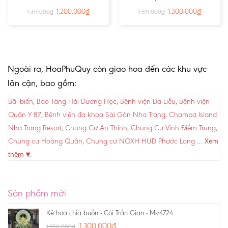
1.200.000
₫
1.300.000
₫
1.311.000
₫
1.511.000
₫
Ngoài ra, HoaPhuQuy còn giao hoa đến các khu vực
lân cận, bao gồm:
Bãi biển
,
Bảo Tàng Hải Dương Học
,
Bệnh viện Da Liễu
,
Bệnh viện
Quân Y 87
,
Bệnh viện đa khoa Sài Gòn Nha Trang
,
Champa Island
Nha Trang Resort
,
Chung Cư An Thịnh
,
Chung Cư Vĩnh Điềm Trung
,
Chung cư Hoàng Quân
,
Chung cư NOXH HUD Phước Long
…
Xem
thêm ▾
.
Sản phẩm mới
Kệ hoa chia buồn - Cõi Trần Gian - Ms:4724
1.300.000
₫
1.550.000
₫