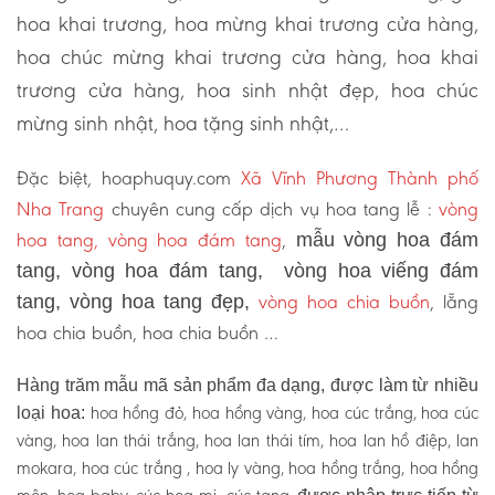
hoa khai trương, hoa mừng khai trương cửa hàng,
hoa chúc mừng khai trương cửa hàng, hoa khai
trương cửa hàng, hoa sinh nhật đẹp, hoa chúc
mừng sinh nhật, hoa tặng sinh nhật,…
Đặc biệt, hoaphuquy.com
Xã Vĩnh Phương Thành phố
Nha Trang
chuyên cung cấp dịch vụ hoa tang lễ :
vòng
hoa tang, vòng hoa đám tang
,
mẫu vòng hoa đám
tang, vòng hoa đám tang, vòng hoa viếng đám
vòng hoa chia buồn
, lẵng
tang, vòng hoa tang đẹp,
hoa chia buồn, hoa chia buồn …
Hàng trăm mẫu mã sản phẩm đa dạng, được làm từ nhiều
hoa hồng đỏ, hoa hồng vàng, hoa cúc trắng, hoa cúc
loại hoa:
vàng, hoa lan thái trắng, hoa lan thái tím, hoa lan hồ điệp, lan
mokara, hoa cúc trắng , hoa ly vàng, hoa hồng trắng, hoa hồng