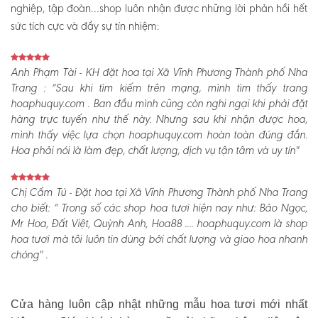
nghiệp, tập đoàn…shop luôn nhận được những lời phản hồi hết
sức tích cực và đầy sự tín nhiệm:
Anh Phạm Tài - KH đặt hoa tại Xã Vĩnh Phương Thành phố Nha
Trang :
“Sau khi tìm kiếm trên mạng, mình tìm thấy trang
hoaphuquy.com . Ban đầu mình cũng còn nghi ngại khi phải đặt
hàng trực tuyến như thế này. Nhưng sau khi nhận được hoa,
mình thấy việc lựa chọn hoaphuquy.com hoàn toàn đúng đắn.
Hoa phải nói là làm đẹp, chất lượng, dịch vụ tận tâm và uy tín"
Chị Cẩm Tú - Đặt hoa tại Xã Vĩnh Phương Thành phố Nha Trang
cho biết:
“ Trong số các shop hoa tươi hiện nay như: Bảo Ngọc,
Mr Hoa, Đất Việt, Quỳnh Anh, Hoa88 .... hoaphuquy.com là shop
hoa tươi mà tôi luôn tin dùng bởi chất lượng và giao hoa nhanh
chóng" .
Cửa hàng luôn cập nhật những mẫu hoa tươi mới nhất