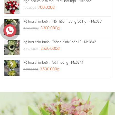
Hộp hoa chúc mừng - Điều bất ngờ - Ms:3882
700.000
₫
790.000
₫
Kệ hoa chia buồn - Nỗi Tiếc Thương Vô Hạn - Ms:3851
3.300.000
₫
3.540.000
₫
Kệ hoa chia buồn - Thành Kính Phân Ưu- Ms:3847
2.350.000
₫
2.540.000
₫
Kệ hoa chia buồn - Vô Thường - Ms:3844
3.500.000
₫
3.810.000
₫