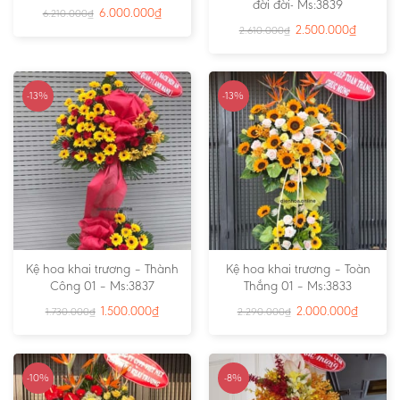
đời đời- Ms:3839
6.000.000
₫
6.210.000
₫
2.500.000
₫
2.610.000
₫
-13%
-13%
Kệ hoa khai trương – Thành
Kệ hoa khai trương – Toàn
Công 01 – Ms:3837
Thắng 01 – Ms:3833
1.500.000
₫
2.000.000
₫
1.730.000
₫
2.290.000
₫
-10%
-8%