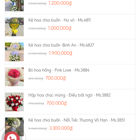
1.200.000
₫
1.540.000
₫
Kệ hoa chia buồn - Hư vô - Ms:4811
1.000.000
₫
1.150.000
₫
Kệ hoa chia buồn -Bình An - Ms:4837
1.900.000
₫
2.100.000
₫
Bó hoa hồng - Pink Love - Ms:3884
700.000
₫
812.000
₫
Hộp hoa chúc mừng - Điều bất ngờ - Ms:3882
700.000
₫
790.000
₫
Kệ hoa chia buồn - Nỗi Tiếc Thương Vô Hạn - Ms:3851
3.300.000
₫
3.540.000
₫