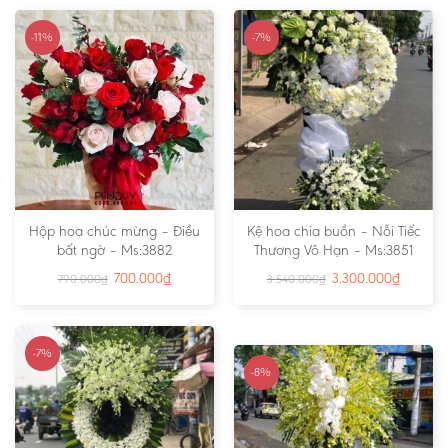
-11%
-7%
Hộp hoa chúc mừng – Điều
Kệ hoa chia buồn – Nỗi Tiếc
bất ngờ – Ms:3882
Thương Vô Hạn – Ms:3851
700.000
₫
3.300.000
₫
790.000
₫
3.540.000
₫
-7%
-8%