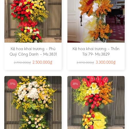
Kệ hoa khai trương – Phú
Kệ hoa khai trương – Thần
Quý Công Danh – Ms:3831
Tài 79- Ms:3829
2.500.000
₫
3.300.000
₫
2.790.000
₫
3.590.000
₫
-9%
-8%