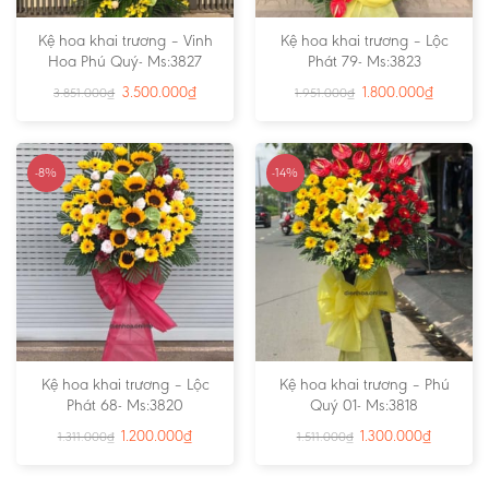
Kệ hoa khai trương – Vinh
Kệ hoa khai trương – Lộc
Hoa Phú Quý- Ms:3827
Phát 79- Ms:3823
3.500.000
₫
1.800.000
₫
3.851.000
₫
1.951.000
₫
-8%
-14%
Kệ hoa khai trương – Lộc
Kệ hoa khai trương – Phú
Phát 68- Ms:3820
Quý 01- Ms:3818
1.200.000
₫
1.300.000
₫
1.311.000
₫
1.511.000
₫