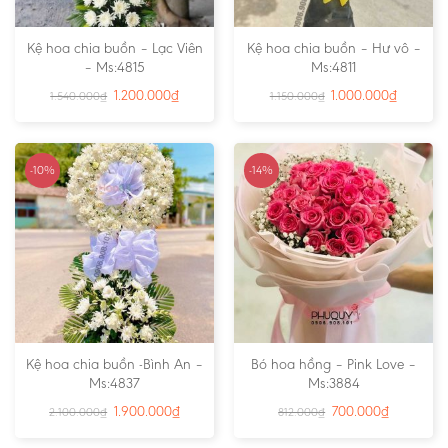
Kệ hoa chia buồn – Lạc Viên
Kệ hoa chia buồn – Hư vô –
– Ms:4815
Ms:4811
1.200.000
₫
1.000.000
₫
1.540.000
₫
1.150.000
₫
-10%
-14%
Kệ hoa chia buồn -Bình An –
Bó hoa hồng – Pink Love –
Ms:4837
Ms:3884
1.900.000
₫
700.000
₫
2.100.000
₫
812.000
₫