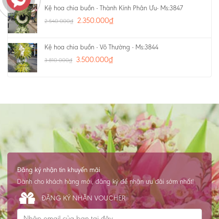
Kệ hoa chia buồn - Thành Kính Phân Ưu- Ms:3847
2.350.000
₫
2.540.000
₫
Kệ hoa chia buồn - Vô Thường - Ms:3844
3.500.000
₫
3.810.000
₫
Đăng ký nhận tin khuyến mãi
Dành cho khách hàng mới, đăng ký để nhận ưu đãi sớm nhất!
ĐĂNG KÝ NHẬN VOUCHER