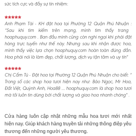
sức tích cực và đầy sự tín nhiệm:
Anh Phạm Tài - KH đặt hoa tại Phường 12 Quận Phú Nhuận :
“Sau khi tìm kiếm trên mạng, mình tìm thấy trang
hoaphuquy.com . Ban đầu mình cũng còn nghi ngại khi phải đặt
hàng trực tuyến như thế này. Nhưng sau khi nhận được hoa,
mình thấy việc lựa chọn hoaphuquy.com hoàn toàn đúng đắn.
Hoa phải nói là làm đẹp, chất lượng, dịch vụ tận tâm và uy tín"
Chị Cẩm Tú - Đặt hoa tại Phường 12 Quận Phú Nhuận cho biết:
“
Trong số các shop hoa tươi hiện nay như: Bảo Ngọc, Mr Hoa,
Đất Việt, Quỳnh Anh, Hoa88 .... hoaphuquy.com là shop hoa tươi
mà tôi luôn tin dùng bởi chất lượng và giao hoa nhanh chóng" .
Cửa hàng luôn cập nhật những mẫu hoa tươi mới nhất
hiện nay. Giúp khách hàng truyền tải những thông điệp yêu
thương đến những người yêu thương.