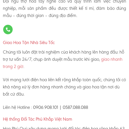
Đội ngũ thợ hoa tay nghề cao và quy trình làm việc chuyên
nghiệp, mỗi sản phẩm đều được thiết kế tỉ mỉ, đảm bảo đúng
mẫu – đúng thời gian – đúng địa điểm.
Giao Hoa Tận Nhà Siêu Tốc
Chúng tôi luôn đặt trải nghiệm của khách hàng lên hàng đầu: hỗ
trợ tư vấn 24/7, chụp ảnh duyệt mẫu trước khi giao,
giao nhanh
trong 2 giờ
.
Với mạng lưới điện hoa liên kết rộng khắp toàn quốc, chúng tôi có
khả năng xử lý đơn hàng nhanh chóng và giao hoa tận nơi dù
bất cứ đâu.
Liên hệ Hotline :
0906.908.101 | 0587.088.088
Hệ thống Đối Tác Phủ Khắp Việt Nam
Hoa Phú Quý xây dựng mạng lưới đối tác điện hoa rộng khắp 63