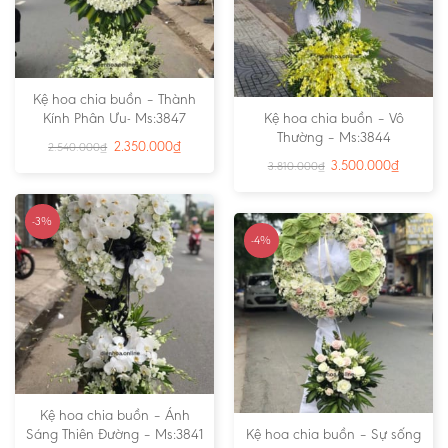
Kệ hoa chia buồn – Thành
Kính Phân Ưu- Ms:3847
Kệ hoa chia buồn – Vô
Thường – Ms:3844
2.350.000
₫
2.540.000
₫
3.500.000
₫
3.810.000
₫
-3%
-4%
Kệ hoa chia buồn – Ánh
Sáng Thiên Đường – Ms:3841
Kệ hoa chia buồn – Sự sống