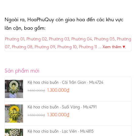
Ngoài ra, HoaPhuQuy còn giao hoa đến các khu vực
lân cận, bao gồm:
Phường 01
,
Phường 02
,
Phường 03
,
Phường 04
,
Phường 05
,
Phường
07
,
Phường 08
,
Phường 09
,
Phường 10
,
Phường 11
…
Xem thêm ▾
.
Sản phẩm mới
Kệ hoa chia buồn - Cõi Trần Gian - Ms:4724
1.300.000
₫
1.550.000
₫
Kệ hoa chia buồn - Suối Vàng - Ms:4791
1.300.000
₫
1.550.000
₫
Kệ hoa chia buồn - Lạc Viên - Ms:4815