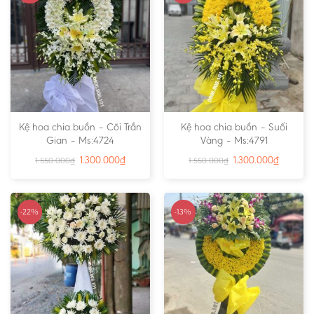
Kệ hoa chia buồn – Cõi Trần
Kệ hoa chia buồn – Suối
Gian – Ms:4724
Vàng – Ms:4791
1.300.000
₫
1.300.000
₫
1.550.000
₫
1.550.000
₫
-22%
-13%