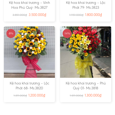
Kệ hoa khai trương – Vinh
Kệ hoa khai trương – Lộc
Hoa Phú Quý- Ms:3827
Phát 79- Ms:3823
3.500.000
₫
1.800.000
₫
3.851.000
₫
1.951.000
₫
-8%
-14%
Kệ hoa khai trương – Lộc
Kệ hoa khai trương – Phú
Phát 68- Ms:3820
Quý 01- Ms:3818
1.200.000
₫
1.300.000
₫
1.311.000
₫
1.511.000
₫