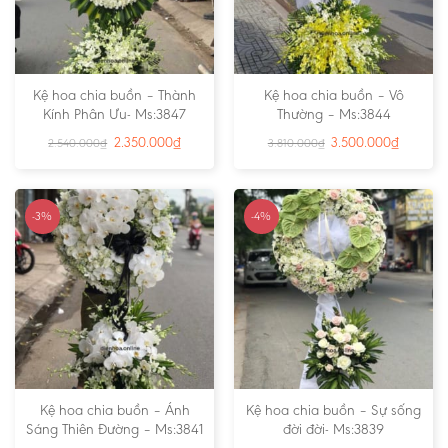
Kệ hoa chia buồn – Thành
Kệ hoa chia buồn – Vô
Kính Phân Ưu- Ms:3847
Thường – Ms:3844
2.350.000
₫
3.500.000
₫
2.540.000
₫
3.810.000
₫
-3%
-4%
Kệ hoa chia buồn – Ánh
Kệ hoa chia buồn – Sự sống
Sáng Thiên Đường – Ms:3841
đời đời- Ms:3839