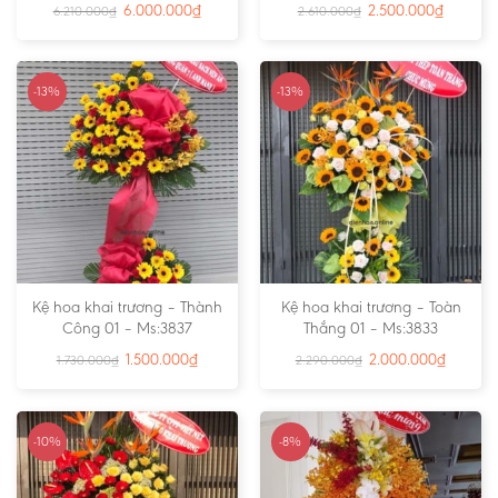
6.000.000
₫
2.500.000
₫
6.210.000
₫
2.610.000
₫
-13%
-13%
Kệ hoa khai trương – Thành
Kệ hoa khai trương – Toàn
Công 01 – Ms:3837
Thắng 01 – Ms:3833
1.500.000
₫
2.000.000
₫
1.730.000
₫
2.290.000
₫
-10%
-8%