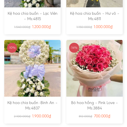
Kệ hoa chia buồn – Lạc Viên
Kệ hoa chia buồn – Hư vô –
– Ms:4815
Ms:4811
1.200.000
₫
1.000.000
₫
1.540.000
₫
1.150.000
₫
-10%
-14%
Kệ hoa chia buồn -Bình An –
Bó hoa hồng – Pink Love –
Ms:4837
Ms:3884
1.900.000
₫
700.000
₫
2.100.000
₫
812.000
₫