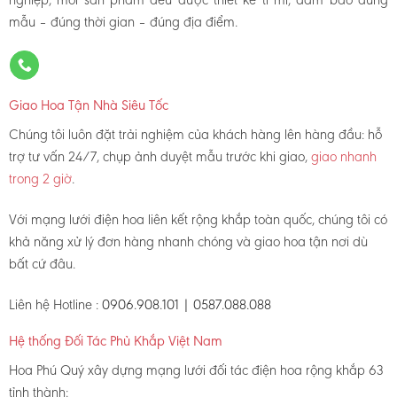
mẫu – đúng thời gian – đúng địa điểm.
Giao Hoa Tận Nhà Siêu Tốc
Chúng tôi luôn đặt trải nghiệm của khách hàng lên hàng đầu: hỗ
trợ tư vấn 24/7, chụp ảnh duyệt mẫu trước khi giao,
giao nhanh
trong 2 giờ
.
Với mạng lưới điện hoa liên kết rộng khắp toàn quốc, chúng tôi có
khả năng xử lý đơn hàng nhanh chóng và giao hoa tận nơi dù
bất cứ đâu.
Liên hệ Hotline :
0906.908.101 | 0587.088.088
Hệ thống Đối Tác Phủ Khắp Việt Nam
Hoa Phú Quý xây dựng mạng lưới đối tác điện hoa rộng khắp 63
tỉnh thành: