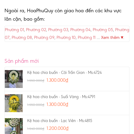
Ngoài ra, HoaPhuQuy còn giao hoa đến các khu vực
lân cận, bao gồm:
Phường 01
,
Phường 02
,
Phường 03
,
Phường 04
,
Phường 05
,
Phường
07
,
Phường 08
,
Phường 09
,
Phường 10
,
Phường 11
…
Xem thêm ▾
.
Sản phẩm mới
Kệ hoa chia buồn - Cõi Trần Gian - Ms:4724
1.300.000
₫
1.550.000
₫
Kệ hoa chia buồn - Suối Vàng - Ms:4791
1.300.000
₫
1.550.000
₫
Kệ hoa chia buồn - Lạc Viên - Ms:4815
1.200.000
₫
1.540.000
₫