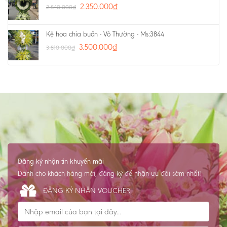
2.350.000
₫
2.540.000
₫
Kệ hoa chia buồn - Vô Thường - Ms:3844
3.500.000
₫
3.810.000
₫
Đăng ký nhận tin khuyến mãi
Dành cho khách hàng mới, đăng ký để nhận ưu đãi sớm nhất!
ĐĂNG KÝ NHẬN VOUCHER