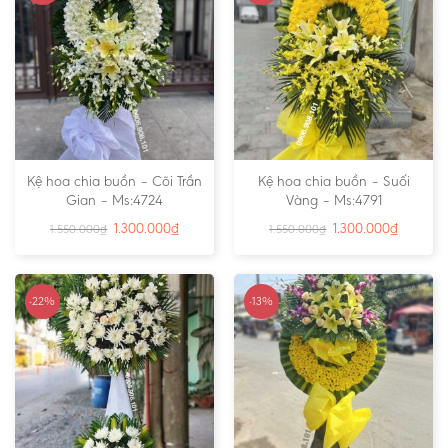
Kệ hoa chia buồn – Cõi Trần
Kệ hoa chia buồn – Suối
Gian – Ms:4724
Vàng – Ms:4791
1.300.000
₫
1.300.000
₫
1.550.000
₫
1.550.000
₫
-22%
-13%