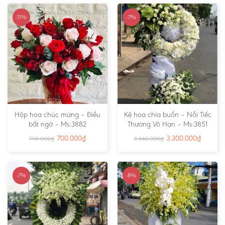
-11%
-7%
Hộp hoa chúc mừng – Điều
Kệ hoa chia buồn – Nỗi Tiếc
bất ngờ – Ms:3882
Thương Vô Hạn – Ms:3851
700.000
₫
3.300.000
₫
790.000
₫
3.540.000
₫
-7%
-8%