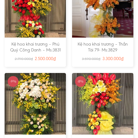
Kệ hoa khai trương – Phú
Kệ hoa khai trương – Thần
Quý Công Danh – Ms:3831
Tài 79- Ms:3829
2.500.000
₫
3.300.000
₫
2.790.000
₫
3.590.000
₫
-9%
-8%