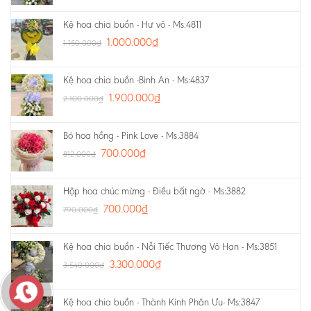
Kệ hoa chia buồn - Hư vô - Ms:4811
1.000.000
₫
1.150.000
₫
Kệ hoa chia buồn -Bình An - Ms:4837
1.900.000
₫
2.100.000
₫
Bó hoa hồng - Pink Love - Ms:3884
700.000
₫
812.000
₫
Hộp hoa chúc mừng - Điều bất ngờ - Ms:3882
700.000
₫
790.000
₫
Kệ hoa chia buồn - Nỗi Tiếc Thương Vô Hạn - Ms:3851
3.300.000
₫
3.540.000
₫
Kệ hoa chia buồn - Thành Kính Phân Ưu- Ms:3847