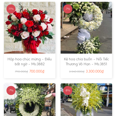
-11%
-7%
Hộp hoa chúc mừng – Điều
Kệ hoa chia buồn – Nỗi Tiếc
bất ngờ – Ms:3882
Thương Vô Hạn – Ms:3851
700.000
₫
3.300.000
₫
790.000
₫
3.540.000
₫
-7%
-8%