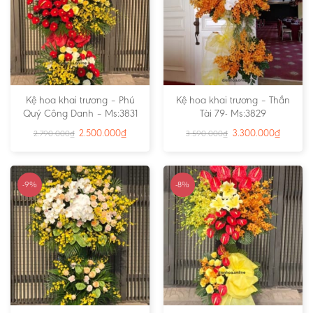
Kệ hoa khai trương – Phú
Kệ hoa khai trương – Thần
Quý Công Danh – Ms:3831
Tài 79- Ms:3829
2.500.000
₫
3.300.000
₫
2.790.000
₫
3.590.000
₫
-9%
-8%