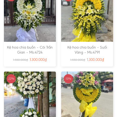
Kệ hoa chia buồn – Cõi Trần
Kệ hoa chia buồn – Suối
Gian – Ms:4724
Vàng – Ms:4791
1.300.000
₫
1.300.000
₫
1.550.000
₫
1.550.000
₫
-22%
-13%