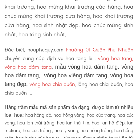
khai trương, hoa mừng khai trương cửa hàng, hoa
chúc mừng khai trương cửa hàng, hoa khai trương
cửa hàng, hoa sinh nhật đẹp, hoa chúc mừng sinh
nhật, hoa tặng sinh nhật,…
Đặc biệt, hoaphuquy.com
Phường 01 Quận Phú Nhuận
chuyên cung cấp dịch vụ hoa tang lễ :
vòng hoa tang,
vòng hoa đám tang
,
mẫu vòng hoa đám tang, vòng
hoa đám tang, vòng hoa viếng đám tang, vòng hoa
vòng hoa chia buồn
, lẵng hoa chia buồn, hoa
tang đẹp,
chia buồn …
Hàng trăm mẫu mã sản phẩm đa dạng, được làm từ nhiều
hoa hồng đỏ, hoa hồng vàng, hoa cúc trắng, hoa cúc
loại hoa:
vàng, hoa lan thái trắng, hoa lan thái tím, hoa lan hồ điệp, lan
mokara, hoa cúc trắng , hoa ly vàng, hoa hồng trắng, hoa hồng