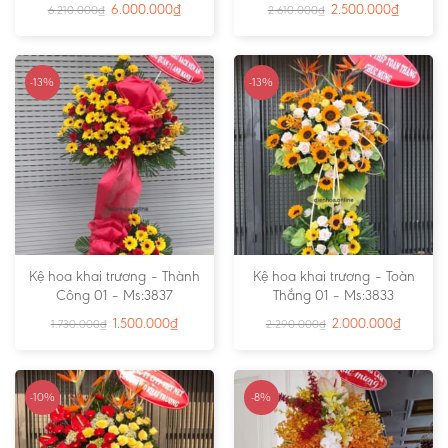
6.000.000
₫
2.500.000
₫
6.210.000
₫
2.610.000
₫
-13%
-13%
Kệ hoa khai trương – Thành
Kệ hoa khai trương – Toàn
Công 01 – Ms:3837
Thắng 01 – Ms:3833
1.500.000
₫
2.000.000
₫
1.730.000
₫
2.290.000
₫
-10%
-8%