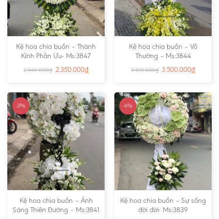
Kệ hoa chia buồn – Thành
Kệ hoa chia buồn – Vô
Kính Phân Ưu- Ms:3847
Thường – Ms:3844
2.350.000
₫
3.500.000
₫
2.540.000
₫
3.810.000
₫
-3%
-4%
Kệ hoa chia buồn – Ánh
Kệ hoa chia buồn – Sự sống
Sáng Thiên Đường – Ms:3841
đời đời- Ms:3839