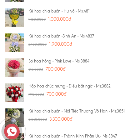
Kệ hoa chia buồn - Hư vô - Ms:4811
1.000.000
₫
1.150.000
₫
Kệ hoa chia buồn -Bình An - Ms:4837
1.900.000
₫
2.100.000
₫
Bó hoa hồng - Pink Love - Ms:3884
700.000
₫
812.000
₫
Hộp hoa chúc mừng - Điều bất ngờ - Ms:3882
700.000
₫
790.000
₫
Kệ hoa chia buồn - Nỗi Tiếc Thương Vô Hạn - Ms:3851
3.300.000
₫
3.540.000
₫
Kệ hoa chia buồn - Thành Kính Phân Ưu- Ms:3847