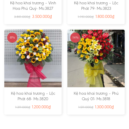
Kệ hoa khai trương – Vinh
Kệ hoa khai trương – Lộc
Hoa Phú Quý- Ms:3827
Phát 79- Ms:3823
3.500.000
₫
1.800.000
₫
3.851.000
₫
1.951.000
₫
-8%
-14%
Kệ hoa khai trương – Lộc
Kệ hoa khai trương – Phú
Phát 68- Ms:3820
Quý 01- Ms:3818
1.200.000
₫
1.300.000
₫
1.311.000
₫
1.511.000
₫