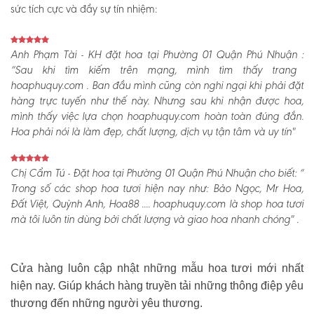
sức tích cực và đầy sự tín nhiệm:
Anh Phạm Tài - KH đặt hoa tại Phường 01 Quận Phú Nhuận :
“Sau khi tìm kiếm trên mạng, mình tìm thấy trang
hoaphuquy.com . Ban đầu mình cũng còn nghi ngại khi phải đặt
hàng trực tuyến như thế này. Nhưng sau khi nhận được hoa,
mình thấy việc lựa chọn hoaphuquy.com hoàn toàn đúng đắn.
Hoa phải nói là làm đẹp, chất lượng, dịch vụ tận tâm và uy tín"
Chị Cẩm Tú - Đặt hoa tại Phường 01 Quận Phú Nhuận cho biết:
“
Trong số các shop hoa tươi hiện nay như: Bảo Ngọc, Mr Hoa,
Đất Việt, Quỳnh Anh, Hoa88 .... hoaphuquy.com là shop hoa tươi
mà tôi luôn tin dùng bởi chất lượng và giao hoa nhanh chóng" .
Cửa hàng luôn cập nhật những mẫu hoa tươi mới nhất
hiện nay. Giúp khách hàng truyền tải những thông điệp yêu
thương đến những người yêu thương.