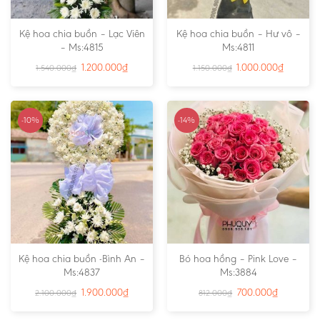
Kệ hoa chia buồn – Lạc Viên
Kệ hoa chia buồn – Hư vô –
– Ms:4815
Ms:4811
1.200.000
₫
1.000.000
₫
1.540.000
₫
1.150.000
₫
-10%
-14%
Kệ hoa chia buồn -Bình An –
Bó hoa hồng – Pink Love –
Ms:4837
Ms:3884
1.900.000
₫
700.000
₫
2.100.000
₫
812.000
₫