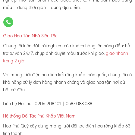
mẫu – đúng thời gian – đúng địa điểm.
Giao Hoa Tận Nhà Siêu Tốc
Chúng tôi luôn đặt trải nghiệm của khách hàng lên hàng đầu: hỗ
trợ tư vấn 24/7, chụp ảnh duyệt mẫu trước khi giao,
giao nhanh
trong 2 giờ
.
Với mạng lưới điện hoa liên kết rộng khắp toàn quốc, chúng tôi có
khả năng xử lý đơn hàng nhanh chóng và giao hoa tận nơi dù
bất cứ đâu.
Liên hệ Hotline :
0906.908.101 | 0587.088.088
Hệ thống Đối Tác Phủ Khắp Việt Nam
Hoa Phú Quý xây dựng mạng lưới đối tác điện hoa rộng khắp 63
tỉnh thành: