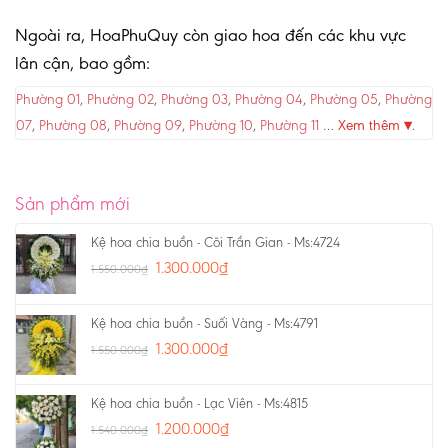
Ngoài ra, HoaPhuQuy còn giao hoa đến các khu vực
lân cận, bao gồm:
Phường 01
,
Phường 02
,
Phường 03
,
Phường 04
,
Phường 05
,
Phường
07
,
Phường 08
,
Phường 09
,
Phường 10
,
Phường 11
…
Xem thêm ▾
.
Sản phẩm mới
Kệ hoa chia buồn - Cõi Trần Gian - Ms:4724
1.300.000
₫
1.550.000
₫
Kệ hoa chia buồn - Suối Vàng - Ms:4791
1.300.000
₫
1.550.000
₫
Kệ hoa chia buồn - Lạc Viên - Ms:4815
1.200.000
₫
1.540.000
₫