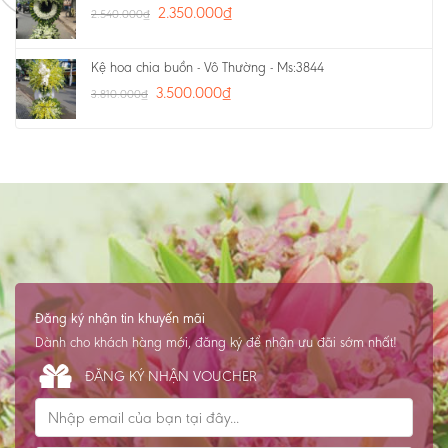
2.350.000
₫
2.540.000
₫
Kệ hoa chia buồn - Vô Thường - Ms:3844
3.500.000
₫
3.810.000
₫
Đăng ký nhận tin khuyến mãi
Dành cho khách hàng mới, đăng ký để nhận ưu đãi sớm nhất!
ĐĂNG KÝ NHẬN VOUCHER