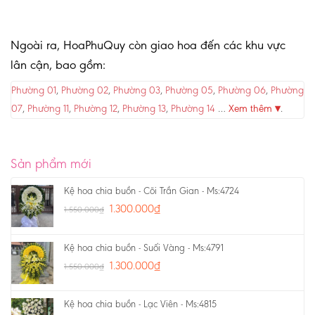
Ngoài ra, HoaPhuQuy còn giao hoa đến các khu vực
lân cận, bao gồm:
Phường 01
,
Phường 02
,
Phường 03
,
Phường 05
,
Phường 06
,
Phường
07
,
Phường 11
,
Phường 12
,
Phường 13
,
Phường 14
…
Xem thêm ▾
.
Sản phẩm mới
Kệ hoa chia buồn - Cõi Trần Gian - Ms:4724
1.300.000
₫
1.550.000
₫
Kệ hoa chia buồn - Suối Vàng - Ms:4791
1.300.000
₫
1.550.000
₫
Kệ hoa chia buồn - Lạc Viên - Ms:4815