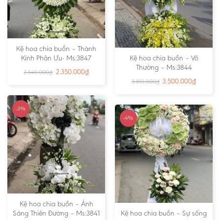
Kệ hoa chia buồn – Thành
Kính Phân Ưu- Ms:3847
Kệ hoa chia buồn – Vô
Thường – Ms:3844
2.350.000
₫
2.540.000
₫
3.500.000
₫
3.810.000
₫
-3%
-4%
Kệ hoa chia buồn – Ánh
Sáng Thiên Đường – Ms:3841
Kệ hoa chia buồn – Sự sống