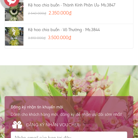
Kệ hoa chia buồn - Thành Kính Phân Ưu- Ms:3847
2.350.000
₫
2.540.000
₫
Kệ hoa chia buồn - Vô Thường - Ms:3844
3.500.000
₫
3.810.000
₫
Đăng ký nhận tin khuyến mãi
Dành cho khách hàng mới, đăng ký để nhận ưu đãi sớm nhất!
ĐĂNG KÝ NHẬN VOUCHER