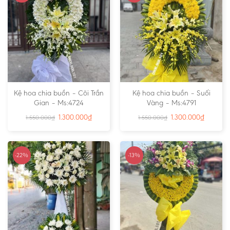
Kệ hoa chia buồn – Cõi Trần
Kệ hoa chia buồn – Suối
Gian – Ms:4724
Vàng – Ms:4791
1.300.000
₫
1.300.000
₫
1.550.000
₫
1.550.000
₫
-22%
-13%