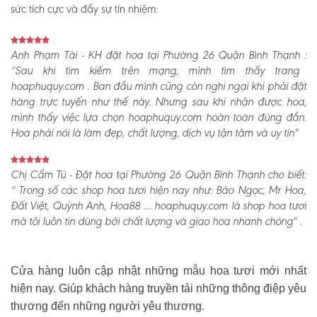
sức tích cực và đầy sự tín nhiệm:
Anh Phạm Tài - KH đặt hoa tại Phường 26 Quận Bình Thạnh :
“Sau khi tìm kiếm trên mạng, mình tìm thấy trang
hoaphuquy.com . Ban đầu mình cũng còn nghi ngại khi phải đặt
hàng trực tuyến như thế này. Nhưng sau khi nhận được hoa,
mình thấy việc lựa chọn hoaphuquy.com hoàn toàn đúng đắn.
Hoa phải nói là làm đẹp, chất lượng, dịch vụ tận tâm và uy tín"
Chị Cẩm Tú - Đặt hoa tại Phường 26 Quận Bình Thạnh cho biết:
“ Trong số các shop hoa tươi hiện nay như: Bảo Ngọc, Mr Hoa,
Đất Việt, Quỳnh Anh, Hoa88 .... hoaphuquy.com là shop hoa tươi
mà tôi luôn tin dùng bởi chất lượng và giao hoa nhanh chóng" .
Cửa hàng luôn cập nhật những mẫu hoa tươi mới nhất
hiện nay. Giúp khách hàng truyền tải những thông điệp yêu
thương đến những người yêu thương.