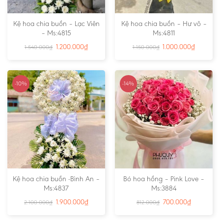
Kệ hoa chia buồn – Lạc Viên
Kệ hoa chia buồn – Hư vô –
– Ms:4815
Ms:4811
1.200.000
₫
1.000.000
₫
1.540.000
₫
1.150.000
₫
-10%
-14%
Kệ hoa chia buồn -Bình An –
Bó hoa hồng – Pink Love –
Ms:4837
Ms:3884
1.900.000
₫
700.000
₫
2.100.000
₫
812.000
₫