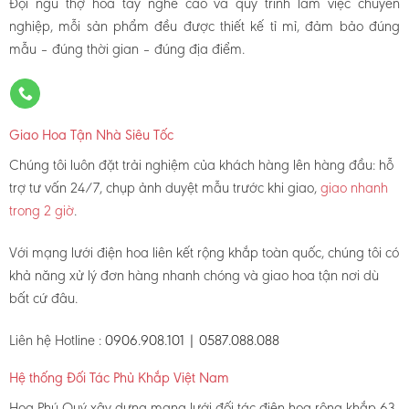
Đội ngũ thợ hoa tay nghề cao và quy trình làm việc chuyên
nghiệp, mỗi sản phẩm đều được thiết kế tỉ mỉ, đảm bảo đúng
mẫu – đúng thời gian – đúng địa điểm.
Giao Hoa Tận Nhà Siêu Tốc
Chúng tôi luôn đặt trải nghiệm của khách hàng lên hàng đầu: hỗ
trợ tư vấn 24/7, chụp ảnh duyệt mẫu trước khi giao,
giao nhanh
trong 2 giờ
.
Với mạng lưới điện hoa liên kết rộng khắp toàn quốc, chúng tôi có
khả năng xử lý đơn hàng nhanh chóng và giao hoa tận nơi dù
bất cứ đâu.
Liên hệ Hotline :
0906.908.101 | 0587.088.088
Hệ thống Đối Tác Phủ Khắp Việt Nam
Hoa Phú Quý xây dựng mạng lưới đối tác điện hoa rộng khắp 63