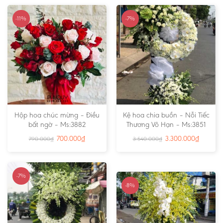
-11%
-7%
Hộp hoa chúc mừng – Điều
Kệ hoa chia buồn – Nỗi Tiếc
bất ngờ – Ms:3882
Thương Vô Hạn – Ms:3851
700.000
₫
3.300.000
₫
790.000
₫
3.540.000
₫
-7%
-8%