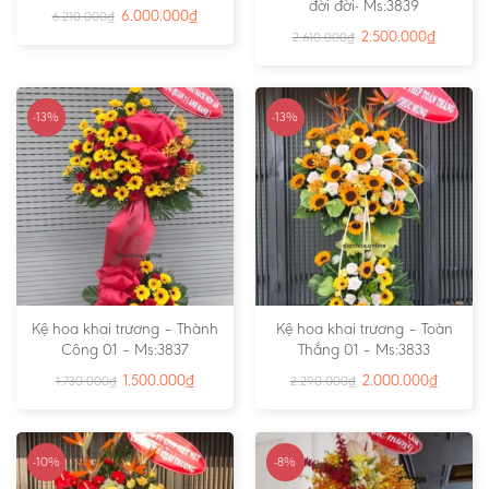
đời đời- Ms:3839
6.000.000
₫
6.210.000
₫
2.500.000
₫
2.610.000
₫
-13%
-13%
Kệ hoa khai trương – Thành
Kệ hoa khai trương – Toàn
Công 01 – Ms:3837
Thắng 01 – Ms:3833
1.500.000
₫
2.000.000
₫
1.730.000
₫
2.290.000
₫
-10%
-8%