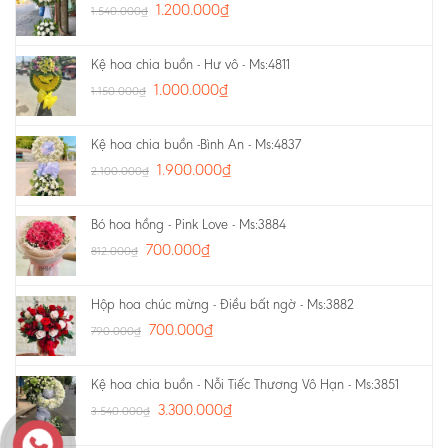
1.200.000
₫
1.540.000
₫
Kệ hoa chia buồn - Hư vô - Ms:4811
1.000.000
₫
1.150.000
₫
Kệ hoa chia buồn -Bình An - Ms:4837
1.900.000
₫
2.100.000
₫
Bó hoa hồng - Pink Love - Ms:3884
700.000
₫
812.000
₫
Hộp hoa chúc mừng - Điều bất ngờ - Ms:3882
700.000
₫
790.000
₫
Kệ hoa chia buồn - Nỗi Tiếc Thương Vô Hạn - Ms:3851
3.300.000
₫
3.540.000
₫