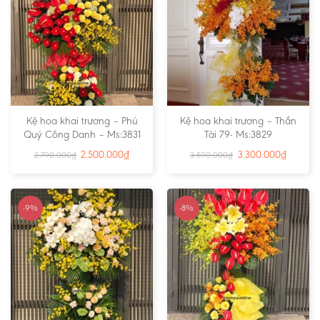
Kệ hoa khai trương – Phú
Kệ hoa khai trương – Thần
Quý Công Danh – Ms:3831
Tài 79- Ms:3829
2.500.000
₫
3.300.000
₫
2.790.000
₫
3.590.000
₫
-9%
-8%