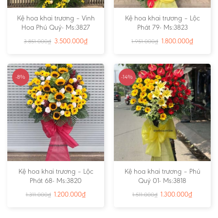
Kệ hoa khai trương – Vinh
Kệ hoa khai trương – Lộc
Hoa Phú Quý- Ms:3827
Phát 79- Ms:3823
3.500.000
₫
1.800.000
₫
3.851.000
₫
1.951.000
₫
-8%
-14%
Kệ hoa khai trương – Lộc
Kệ hoa khai trương – Phú
Phát 68- Ms:3820
Quý 01- Ms:3818
1.200.000
₫
1.300.000
₫
1.311.000
₫
1.511.000
₫