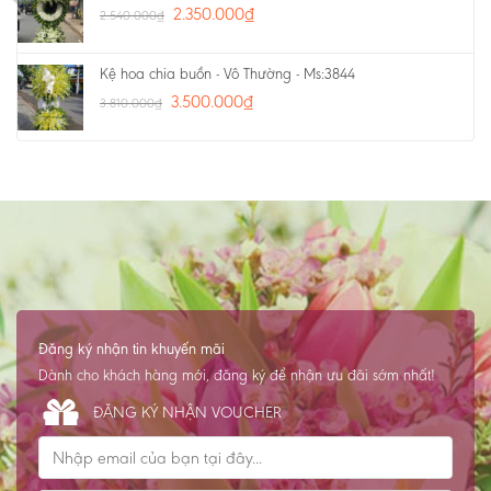
2.350.000
₫
2.540.000
₫
Kệ hoa chia buồn - Vô Thường - Ms:3844
3.500.000
₫
3.810.000
₫
Đăng ký nhận tin khuyến mãi
Dành cho khách hàng mới, đăng ký để nhận ưu đãi sớm nhất!
ĐĂNG KÝ NHẬN VOUCHER