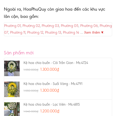
Ngoài ra, HoaPhuQuy còn giao hoa đến các khu vực
lân cận, bao gồm:
Phường 01
,
Phường 02
,
Phường 03
,
Phường 05
,
Phường 06
,
Phường
07
,
Phường 11
,
Phường 12
,
Phường 13
,
Phường 14
…
Xem thêm ▾
.
Sản phẩm mới
Kệ hoa chia buồn - Cõi Trần Gian - Ms:4724
1.300.000
₫
1.550.000
₫
Kệ hoa chia buồn - Suối Vàng - Ms:4791
1.300.000
₫
1.550.000
₫
Kệ hoa chia buồn - Lạc Viên - Ms:4815
1.200.000
₫
1.540.000
₫