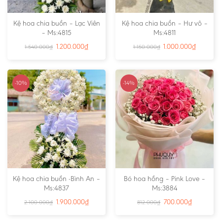
Kệ hoa chia buồn – Lạc Viên
Kệ hoa chia buồn – Hư vô –
– Ms:4815
Ms:4811
1.200.000
₫
1.000.000
₫
1.540.000
₫
1.150.000
₫
-10%
-14%
Kệ hoa chia buồn -Bình An –
Bó hoa hồng – Pink Love –
Ms:4837
Ms:3884
1.900.000
₫
700.000
₫
2.100.000
₫
812.000
₫