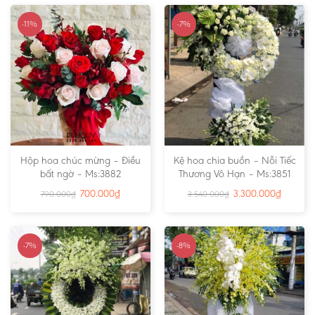
-11%
-7%
Hộp hoa chúc mừng – Điều
Kệ hoa chia buồn – Nỗi Tiếc
bất ngờ – Ms:3882
Thương Vô Hạn – Ms:3851
700.000
₫
3.300.000
₫
790.000
₫
3.540.000
₫
-7%
-8%