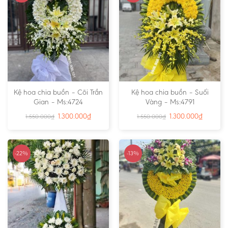
Kệ hoa chia buồn – Cõi Trần
Kệ hoa chia buồn – Suối
Gian – Ms:4724
Vàng – Ms:4791
1.300.000
₫
1.300.000
₫
1.550.000
₫
1.550.000
₫
-22%
-13%