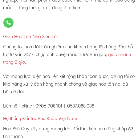
mẫu – đúng thời gian – đúng địa điểm.
Giao Hoa Tận Nhà Siêu Tốc
Chúng tôi luôn đặt trải nghiệm của khách hàng lên hàng đầu: hỗ
trợ tư vấn 24/7, chụp ảnh duyệt mẫu trước khi giao,
giao nhanh
trong 2 giờ
.
Với mạng lưới điện hoa liên kết rộng khắp toàn quốc, chúng tôi có
khả năng xử lý đơn hàng nhanh chóng và giao hoa tận nơi dù
bất cứ đâu.
Liên hệ Hotline :
0906.908.101 | 0587.088.088
Hệ thống Đối Tác Phủ Khắp Việt Nam
Hoa Phú Quý xây dựng mạng lưới đối tác điện hoa rộng khắp 63
tỉnh thành: