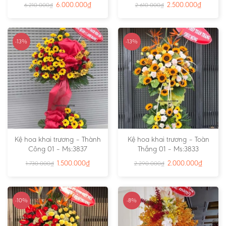
6.000.000
₫
2.500.000
₫
6.210.000
₫
2.610.000
₫
-13%
-13%
Kệ hoa khai trương – Thành
Kệ hoa khai trương – Toàn
Công 01 – Ms:3837
Thắng 01 – Ms:3833
1.500.000
₫
2.000.000
₫
1.730.000
₫
2.290.000
₫
-10%
-8%