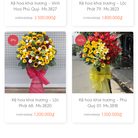
Kệ hoa khai trương – Vinh
Kệ hoa khai trương – Lộc
Hoa Phú Quý- Ms:3827
Phát 79- Ms:3823
3.500.000
₫
1.800.000
₫
3.851.000
₫
1.951.000
₫
-8%
-14%
Kệ hoa khai trương – Lộc
Kệ hoa khai trương – Phú
Phát 68- Ms:3820
Quý 01- Ms:3818
1.200.000
₫
1.300.000
₫
1.311.000
₫
1.511.000
₫