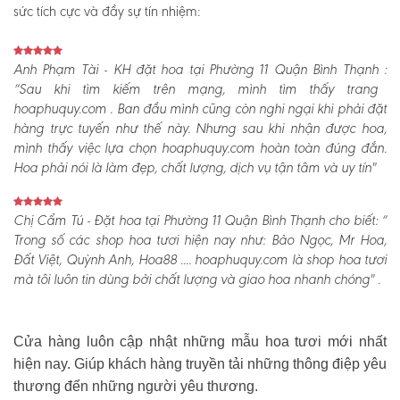
sức tích cực và đầy sự tín nhiệm:
Anh Phạm Tài - KH đặt hoa tại Phường 11 Quận Bình Thạnh :
“Sau khi tìm kiếm trên mạng, mình tìm thấy trang
hoaphuquy.com . Ban đầu mình cũng còn nghi ngại khi phải đặt
hàng trực tuyến như thế này. Nhưng sau khi nhận được hoa,
mình thấy việc lựa chọn hoaphuquy.com hoàn toàn đúng đắn.
Hoa phải nói là làm đẹp, chất lượng, dịch vụ tận tâm và uy tín"
Chị Cẩm Tú - Đặt hoa tại Phường 11 Quận Bình Thạnh cho biết:
“
Trong số các shop hoa tươi hiện nay như: Bảo Ngọc, Mr Hoa,
Đất Việt, Quỳnh Anh, Hoa88 .... hoaphuquy.com là shop hoa tươi
mà tôi luôn tin dùng bởi chất lượng và giao hoa nhanh chóng" .
Cửa hàng luôn cập nhật những mẫu hoa tươi mới nhất
hiện nay. Giúp khách hàng truyền tải những thông điệp yêu
thương đến những người yêu thương.