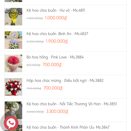
Kệ hoa chia buồn - Hư vô - Ms:4811
1.000.000
₫
1.150.000
₫
Kệ hoa chia buồn -Bình An - Ms:4837
1.900.000
₫
2.100.000
₫
Bó hoa hồng - Pink Love - Ms:3884
700.000
₫
812.000
₫
Hộp hoa chúc mừng - Điều bất ngờ - Ms:3882
700.000
₫
790.000
₫
Kệ hoa chia buồn - Nỗi Tiếc Thương Vô Hạn - Ms:3851
3.300.000
₫
3.540.000
₫
Kệ hoa chia buồn - Thành Kính Phân Ưu- Ms:3847