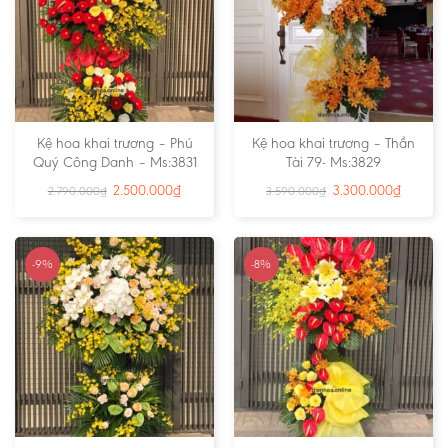
Kệ hoa khai trương – Phú
Kệ hoa khai trương – Thần
Quý Công Danh – Ms:3831
Tài 79- Ms:3829
2.500.000
₫
3.300.000
₫
2.790.000
₫
3.590.000
₫
-9%
-8%