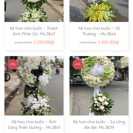
Kệ hoa chia buồn – Thành
Kệ hoa chia buồn – Vô
Kính Phân Ưu- Ms:3847
Thường – Ms:3844
2.350.000
₫
3.500.000
₫
2.540.000
₫
3.810.000
₫
-3%
-4%
Kệ hoa chia buồn – Ánh
Kệ hoa chia buồn – Sự sống
Sáng Thiên Đường – Ms:3841
đời đời- Ms:3839