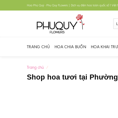
Skip
Hoa Phú Quý - Phu Quy FLowers | Dịch vụ điện hoa toàn quốc số 1 Việ
to
content
TRANG CHỦ
HOA CHIA BUỒN
HOA KHAI TR
Trang chủ
/
Shop hoa tươi tại Phườn