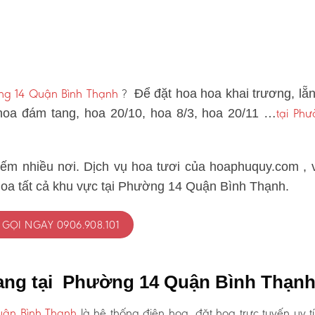
ờng 14 Quận Bình Thạnh
?
Để đặt hoa hoa khai trương, lẵ
tại Phư
 hoa đám tang, hoa 20/10, hoa 8/3, hoa 20/11 …
iếm nhiều nơi. Dịch vụ hoa tươi của hoaphuquy.com , 
hoa tất cả khu vực tại Phường 14 Quận Bình Thạnh.
GỌI NGAY 0906.908.101
tang tại Phường 14 Quận Bình Thạn
uận Bình Thạnh
là hệ thống điện hoa, đặt hoa trực tuyến uy t