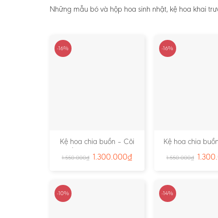
Những mẫu bó và hộp hoa sinh nhật, kệ hoa khai trư
-16%
-16%
Kệ hoa chia buồn – Cõi
Kệ hoa chia buồn
Trần Gian – Ms:4724
Vàng – Ms:4
1.300.000
₫
1.300
1.550.000
₫
1.550.000
₫
-10%
-14%