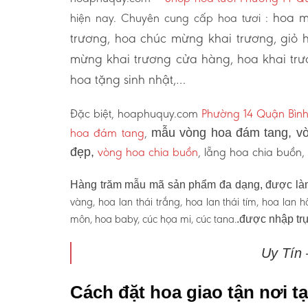
hoa m
hiện nay. Chuyên cung cấp hoa tươi :
trương, hoa chúc mừng khai trương, giỏ 
mừng khai trương cửa hàng, hoa khai trư
hoa tặng sinh nhật,…
Đặc biệt, hoaphuquy.com
Phường 14 Quận Bìn
hoa đám tang
,
mẫu vòng hoa đám tang, vò
vòng hoa chia buồn
, lẵng hoa chia buồn
đẹp,
Hàng trăm mẫu mã sản phẩm đa dạng, được làm
vàng, hoa lan thái trắng, hoa lan thái tím, hoa lan
môn, hoa baby, cúc họa mi, cúc tana.
.được nhập trự
Uy Tín
Cách đặt hoa giao tận nơi 