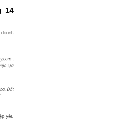
g 14
, doanh
y.com .
iệc lựa
oa, Đất
 .
ệp yêu