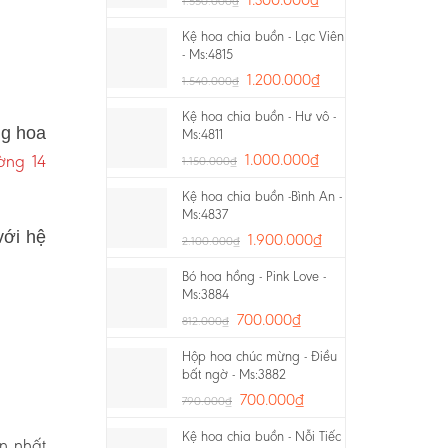
1.550.000
₫
Kệ hoa chia buồn - Lạc Viên
- Ms:4815
1.200.000
₫
1.540.000
₫
Kệ hoa chia buồn - Hư vô -
ng hoa
Ms:4811
ờng 14
1.000.000
₫
1.150.000
₫
Kệ hoa chia buồn -Bình An -
Ms:4837
với hệ
1.900.000
₫
2.100.000
₫
Bó hoa hồng - Pink Love -
Ms:3884
700.000
₫
812.000
₫
Hộp hoa chúc mừng - Điều
bất ngờ - Ms:3882
h
700.000
₫
790.000
₫
Kệ hoa chia buồn - Nỗi Tiếc
ín nhất