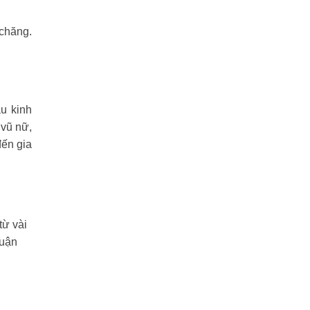
 chăng.
u kinh
 vũ nữ,
đến gia
từ vài
Quận