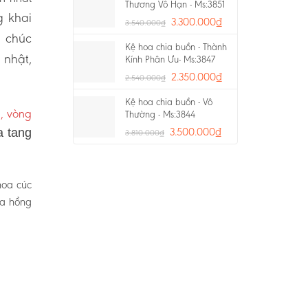
Thương Vô Hạn - Ms:3851
 khai
3.300.000
₫
3.540.000
₫
a chúc
Kệ hoa chia buồn - Thành
 nhật,
Kính Phân Ưu- Ms:3847
2.350.000
₫
2.540.000
₫
Kệ hoa chia buồn - Vô
, vòng
Thường - Ms:3844
3.500.000
₫
a tang
3.810.000
₫
hoa cúc
oa hồng