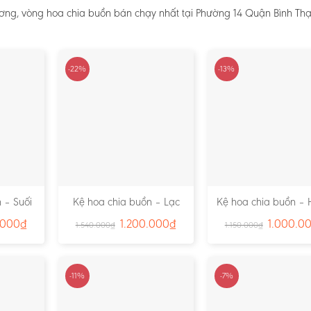
ơng, vòng hoa chia buồn bán chạy nhất tại Phường 14 Quận Bình Thạ
-22%
-13%
 – Suối
Kệ hoa chia buồn – Lạc
Kệ hoa chia buồn – 
791
Viên – Ms:4815
– Ms:4811
.000
₫
1.200.000
₫
1.000.0
1.540.000
₫
1.150.000
₫
-11%
-7%