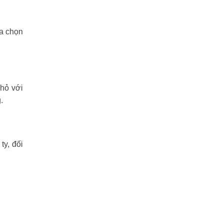
ựa chọn
nhỏ với
.
y, đối