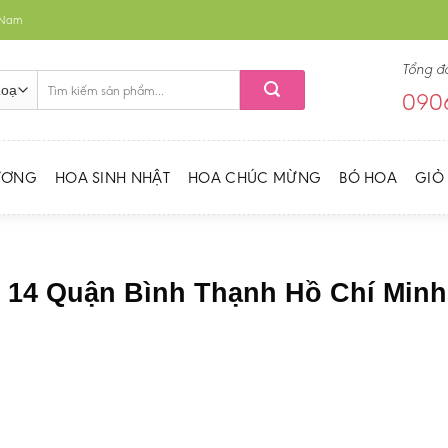
t Nam
Tổng đ
Tìm
0906
kiếm:
ƯƠNG
HOA SINH NHẬT
HOA CHÚC MỪNG
BÓ HOA
GIỎ
g 14 Quận Bình Thạnh Hồ Chí Minh