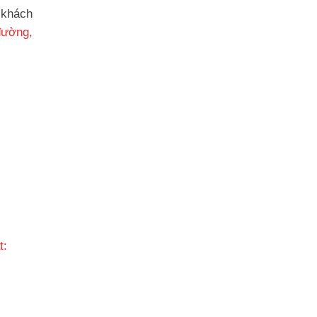
 khách
đường,
t: