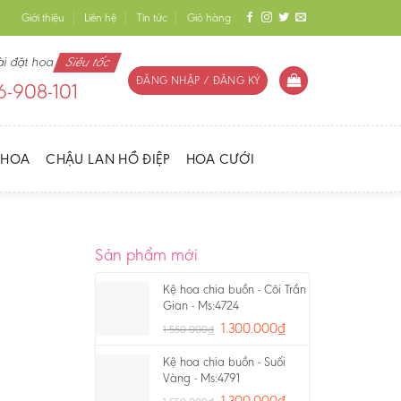
Giới thiệu
Liên hệ
Tin tức
Giỏ hàng
ài đặt hoa
Siêu tốc
ĐĂNG NHẬP / ĐĂNG KÝ
-908-101
 HOA
CHẬU LAN HỒ ĐIỆP
HOA CƯỚI
Sản phẩm mới
Kệ hoa chia buồn - Cõi Trần
Gian - Ms:4724
1.300.000
₫
1.550.000
₫
Kệ hoa chia buồn - Suối
Vàng - Ms:4791
1.300.000
₫