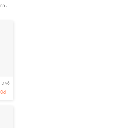
nh .
Hư vô
00
₫