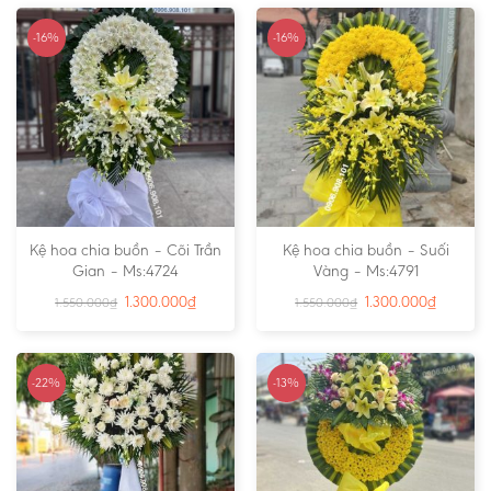
-16%
-16%
Kệ hoa chia buồn – Cõi Trần
Kệ hoa chia buồn – Suối
Gian – Ms:4724
Vàng – Ms:4791
1.300.000
₫
1.300.000
₫
1.550.000
₫
1.550.000
₫
-22%
-13%