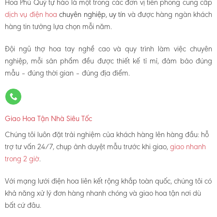
Hoa Phú Quý tự hào là một trong các đơn vị tiên phong cung cấp
dịch vụ điện hoa
chuyên nghiệp, uy tín
và được hàng ngàn khách
hàng tin tưởng lựa chọn mỗi năm.
Đội ngũ thợ hoa tay nghề cao và quy trình làm việc chuyên
nghiệp, mỗi sản phẩm đều được thiết kế tỉ mỉ, đảm bảo đúng
mẫu – đúng thời gian – đúng địa điểm.
Giao Hoa Tận Nhà Siêu Tốc
Chúng tôi luôn đặt trải nghiệm của khách hàng lên hàng đầu: hỗ
trợ tư vấn 24/7, chụp ảnh duyệt mẫu trước khi giao,
giao nhanh
trong 2 giờ
.
Với mạng lưới điện hoa liên kết rộng khắp toàn quốc, chúng tôi có
khả năng xử lý đơn hàng nhanh chóng và giao hoa tận nơi dù
bất cứ đâu.