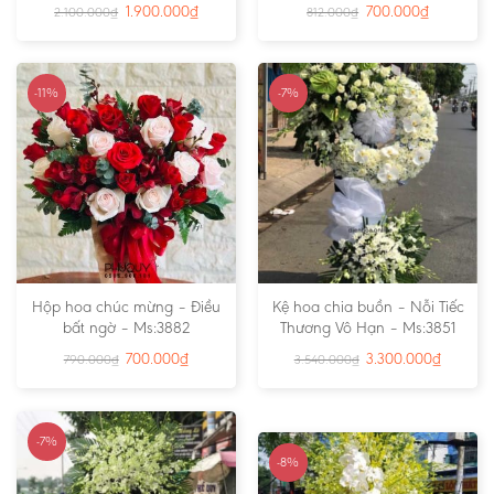
1.900.000
₫
700.000
₫
2.100.000
₫
812.000
₫
-11%
-7%
Hộp hoa chúc mừng – Điều
Kệ hoa chia buồn – Nỗi Tiếc
bất ngờ – Ms:3882
Thương Vô Hạn – Ms:3851
700.000
₫
3.300.000
₫
790.000
₫
3.540.000
₫
-7%
-8%