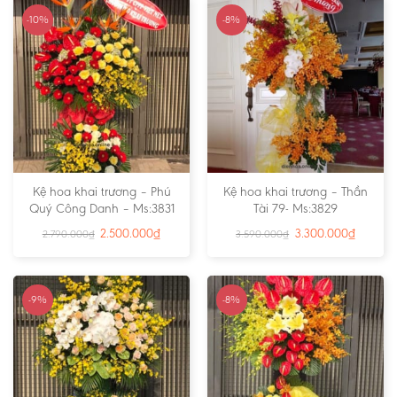
-10%
-8%
Kệ hoa khai trương – Phú
Kệ hoa khai trương – Thần
Quý Công Danh – Ms:3831
Tài 79- Ms:3829
2.500.000
₫
3.300.000
₫
2.790.000
₫
3.590.000
₫
-9%
-8%