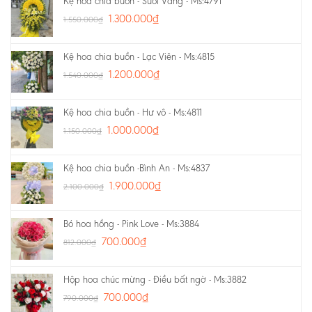
Kệ hoa chia buồn - Suối Vàng - Ms:4791
1.300.000
₫
1.550.000
₫
Kệ hoa chia buồn - Lạc Viên - Ms:4815
1.200.000
₫
1.540.000
₫
Kệ hoa chia buồn - Hư vô - Ms:4811
1.000.000
₫
1.150.000
₫
Kệ hoa chia buồn -Bình An - Ms:4837
1.900.000
₫
2.100.000
₫
Bó hoa hồng - Pink Love - Ms:3884
700.000
₫
812.000
₫
Hộp hoa chúc mừng - Điều bất ngờ - Ms:3882
700.000
₫
790.000
₫