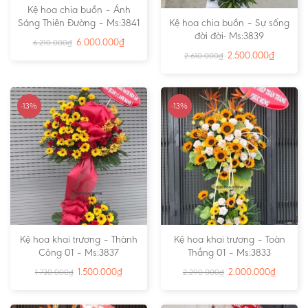
Kệ hoa chia buồn – Ánh
Sáng Thiên Đường – Ms:3841
Kệ hoa chia buồn – Sự sống
đời đời- Ms:3839
6.000.000
₫
6.210.000
₫
2.500.000
₫
2.610.000
₫
-13%
-13%
Kệ hoa khai trương – Thành
Kệ hoa khai trương – Toàn
Công 01 – Ms:3837
Thắng 01 – Ms:3833
1.500.000
₫
2.000.000
₫
1.730.000
₫
2.290.000
₫