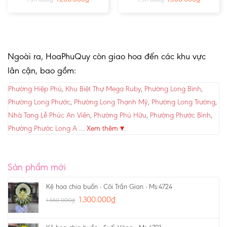
Ngoài ra, HoaPhuQuy còn giao hoa đến các khu vực
lân cận, bao gồm:
Phường Hiệp Phú
,
Khu Biệt Thự Mega Ruby
,
Phường Long Bình
,
Phường Long Phước
,
Phường Long Thạnh Mỹ
,
Phường Long Trường
,
Nhà Tang Lễ Phúc An Viên
,
Phường Phú Hữu
,
Phường Phước Bình
,
Phường Phước Long A
…
Xem thêm ▾
.
Sản phẩm mới
Kệ hoa chia buồn - Cõi Trần Gian - Ms:4724
1.300.000
₫
1.550.000
₫