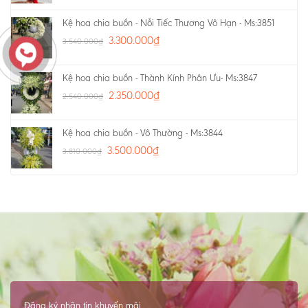
Kệ hoa chia buồn - Nỗi Tiếc Thương Vô Hạn - Ms:3851
3.300.000
₫
3.540.000
₫
Kệ hoa chia buồn - Thành Kính Phân Ưu- Ms:3847
2.350.000
₫
2.540.000
₫
Kệ hoa chia buồn - Vô Thường - Ms:3844
3.500.000
₫
3.810.000
₫
Đăng ký nhận tin khuyến mãi