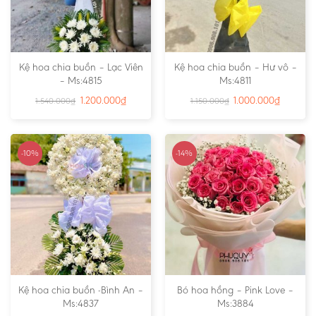
Kệ hoa chia buồn – Lạc Viên
Kệ hoa chia buồn – Hư vô –
– Ms:4815
Ms:4811
1.200.000
₫
1.000.000
₫
1.540.000
₫
1.150.000
₫
-10%
-14%
Kệ hoa chia buồn -Bình An –
Bó hoa hồng – Pink Love –
Ms:4837
Ms:3884