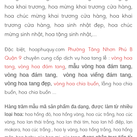
hoa khai trương, hoa mừng khai trương cửa hàng,
hoa chúc mừng khai trương cửa hàng, hoa khai
trương cửa hàng, hoa sinh nhật đẹp, hoa chúc
mừng sinh nhật, hoa tặng sinh nhật,…
Đặc biệt, hoaphuquy.com
Phường Tăng Nhơn Phú B
Quận 9
chuyên cung cấp dịch vụ hoa tang lễ :
vòng hoa
tang, vòng hoa đám tang
,
mẫu vòng hoa đám tang,
vòng hoa đám tang, vòng hoa viếng đám tang,
vòng hoa chia buồn
, lẵng hoa chia
vòng hoa tang đẹp,
buồn, hoa chia buồn …
Hàng trăm mẫu mã sản phẩm đa dạng, được làm từ nhiều
hoa hồng đỏ, hoa hồng vàng, hoa cúc trắng, hoa cúc
loại hoa:
vàng, hoa lan thái trắng, hoa lan thái tím, hoa lan hồ điệp, lan
mokara, hoa cúc trắng , hoa ly vàng, hoa hồng trắng, hoa hồng