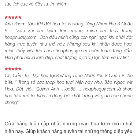
sức tích cực và đầy sự tín nhiệm:
Anh Phạm Tài - KH đặt hoa tại Phường Tăng Nhơn Phú B Quận
9 :
“Sau khi tìm kiếm trên mạng, mình tìm thấy trang
hoaphuquy.com . Ban đầu mình cũng còn nghi ngại khi phải đặt
hàng trực tuyến như thế này. Nhưng sau khi nhận được hoa,
mình thấy việc lựa chọn hoaphuquy.com hoàn toàn đúng đắn.
Hoa phải nói là làm đẹp, chất lượng, dịch vụ tận tâm và uy tín"
Chị Cẩm Tú - Đặt hoa tại Phường Tăng Nhơn Phú B Quận 9 cho
biết:
“ Trong số các shop hoa tươi hiện nay như: Bảo Ngọc, Mr
Hoa, Đất Việt, Quỳnh Anh, Hoa88 .... hoaphuquy.com là shop
hoa tươi mà tôi luôn tin dùng bởi chất lượng và giao hoa nhanh
chóng" .
Cửa hàng luôn cập nhật những mẫu hoa tươi mới nhất
hiện nay. Giúp khách hàng truyền tải những thông điệp yêu