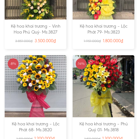
Kệ hoa khai trương – Vinh
Kệ hoa khai trương – Lộc
Hoa Phú Quý- Ms:3827
Phát 79- Ms:3823
3.500.000
₫
1.800.000
₫
3.851.000
₫
1.951.000
₫
-8%
-14%
Kệ hoa khai trương – Lộc
Kệ hoa khai trương – Phú
Phát 68- Ms:3820
Quý 01- Ms:3818
1.200.000
₫
1.300.000
₫
1.311.000
₫
1.511.000
₫