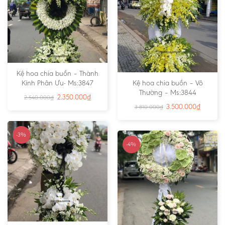
Kệ hoa chia buồn – Thành
Kính Phân Ưu- Ms:3847
Kệ hoa chia buồn – Vô
Thường – Ms:3844
2.350.000
₫
2.540.000
₫
3.500.000
₫
3.810.000
₫
-3%
-4%