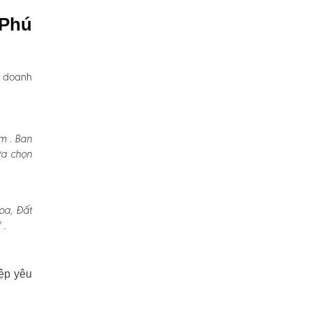
 Phú
, doanh
m . Ban
ựa chọn
oa, Đất
 .
ệp yêu