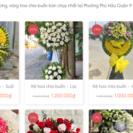
ương, vòng hoa chia buồn bán chạy nhất tại Phường Phú Hữu Quận 9 
-22%
-13%
 – Suối
Kệ hoa chia buồn – Lạc
Kệ hoa chia buồn – 
791
Viên – Ms:4815
– Ms:4811
.000
₫
1.200.000
₫
1.000.0
1.540.000
₫
1.150.000
₫
-11%
-7%