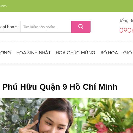
t Nam
Tổng đ
Tìm
0906
kiếm:
ƯƠNG
HOA SINH NHẬT
HOA CHÚC MỪNG
BÓ HOA
GIỎ
g Phú Hữu Quận 9 Hồ Chí Minh