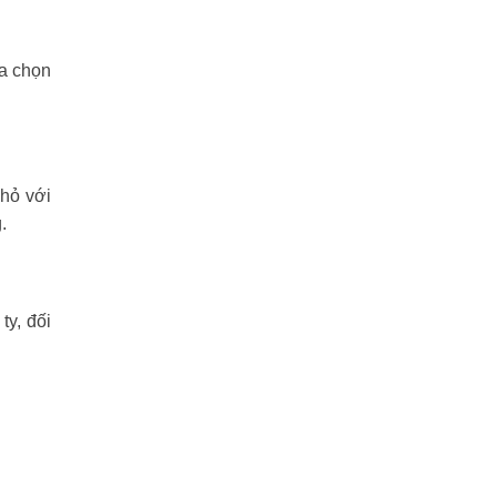
ựa chọn
nhỏ với
.
y, đối