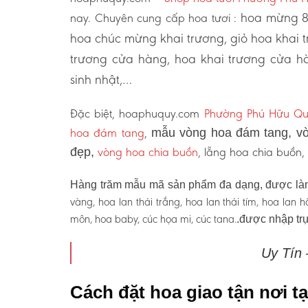
hoa mừng 8/
nay. Chuyên cung cấp hoa tươi :
hoa chúc mừng khai trương, giỏ hoa khai
trương cửa hàng, hoa khai trương cửa hà
sinh nhật,…
Đặc biệt, hoaphuquy.com
Phường Phú Hữu Qu
hoa đám tang
,
mẫu vòng hoa đám tang, vò
vòng hoa chia buồn
, lẵng hoa chia buồn
đẹp,
Hàng trăm mẫu mã sản phẩm đa dạng, được làm
vàng, hoa lan thái trắng, hoa lan thái tím, hoa lan
môn, hoa baby, cúc họa mi, cúc tana.
.được nhập trự
Uy Tín
Cách đặt hoa giao tận nơi