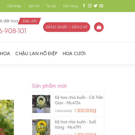
Giới thiệu
Liên hệ
Tin tức
Giỏ hàng
ài đặt hoa
Siêu tốc
ĐĂNG NHẬP / ĐĂNG KÝ
-908-101
 HOA
CHẬU LAN HỒ ĐIỆP
HOA CƯỚI
Sản phẩm mới
Kệ hoa chia buồn - Cõi Trần
Gian - Ms:4724
1.300.000
₫
1.550.000
₫
Kệ hoa chia buồn - Suối
Vàng - Ms:4791
1.300.000
₫