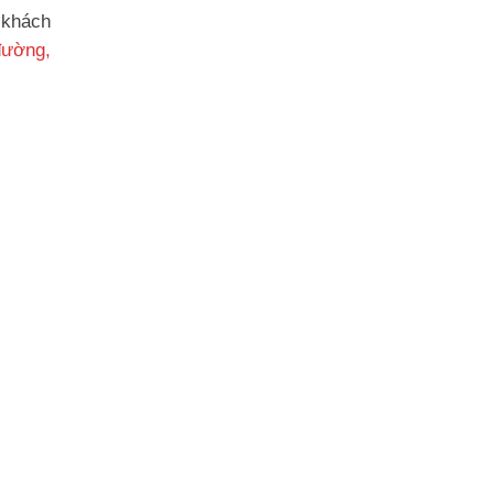
 khách
đường,