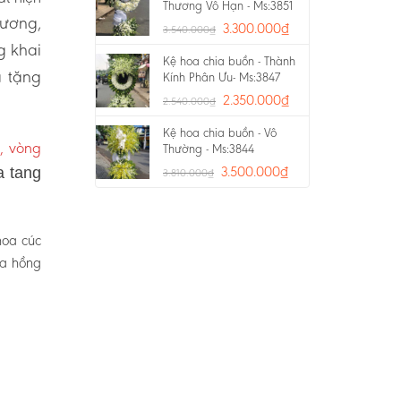
Thương Vô Hạn - Ms:3851
rương,
3.300.000
₫
3.540.000
₫
g khai
Kệ hoa chia buồn - Thành
a tặng
Kính Phân Ưu- Ms:3847
2.350.000
₫
2.540.000
₫
Kệ hoa chia buồn - Vô
, vòng
Thường - Ms:3844
3.500.000
₫
a tang
3.810.000
₫
hoa cúc
oa hồng