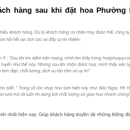
hách hàng sau khi đặt hoa Phường
hiều khách hàng. Dù là khách hàng cá nhân hay đoàn thể, công ty
 hồi hết sức tích cực và đầy sự tín nhiệm:
 9 :
“Sau khi tìm kiếm trên mạng, mình tìm thấy trang hoaphuquy.co
 tuyến như thế này. Nhưng sau khi nhận được hoa, mình thấy việc l
àm đẹp, chất lượng, dịch vụ tận tâm và uy tín"
o biết:
“ Trong số các shop hoa tươi hiện nay như: Bảo Ngọc, Mr H
a tươi mà tôi luôn tin dùng bởi chất lượng và giao hoa nhanh chóng"
i nhất hiện nay. Giúp khách hàng truyền tải những thông đi