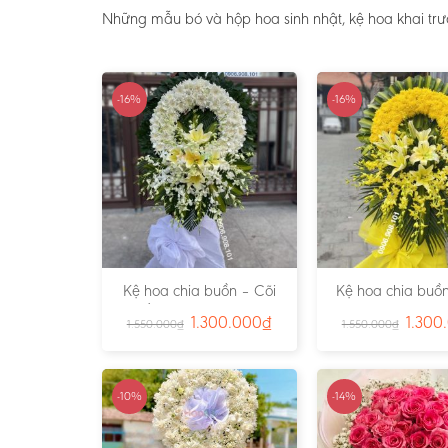
Những mẫu bó và hộp hoa sinh nhật, kệ hoa khai tr
-16%
-16%
Kệ hoa chia buồn – Cõi
Kệ hoa chia buồn
Trần Gian – Ms:4724
Vàng – Ms:4
1.300.000
₫
1.300
1.550.000
₫
1.550.000
₫
-10%
-14%