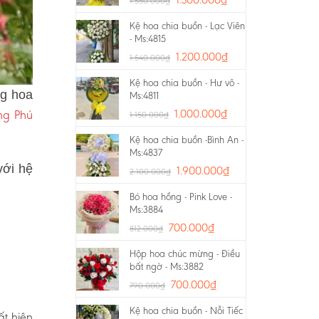
1.550.000
₫
Kệ hoa chia buồn - Lạc Viên
- Ms:4815
1.200.000
₫
1.540.000
₫
Kệ hoa chia buồn - Hư vô -
ng hoa
Ms:4811
ng Phú
1.000.000
₫
1.150.000
₫
Kệ hoa chia buồn -Bình An -
Ms:4837
với hệ
1.900.000
₫
2.100.000
₫
Bó hoa hồng - Pink Love -
Ms:3884
700.000
₫
812.000
₫
Hộp hoa chúc mừng - Điều
bất ngờ - Ms:3882
700.000
₫
790.000
₫
Kệ hoa chia buồn - Nỗi Tiếc
ất hiện