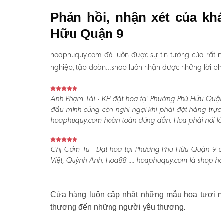
Phản hồi, nhận xét của k
Hữu Quận 9
hoaphuquy.com đã luôn được sự tin tưởng của rất n
nghiệp, tập đoàn…shop luôn nhận được những lời phản
Anh Phạm Tài - KH đặt hoa tại Phường Phú Hữu Quận
đầu mình cũng còn nghi ngại khi phải đặt hàng trực
hoaphuquy.com hoàn toàn đúng đắn. Hoa phải nói là l
Chị Cẩm Tú - Đặt hoa tại Phường Phú Hữu Quận 9 ch
Việt, Quỳnh Anh, Hoa88 .... hoaphuquy.com là shop ho
Cửa hàng luôn cập nhật những mẫu hoa tươi mớ
thương đến những người yêu thương.