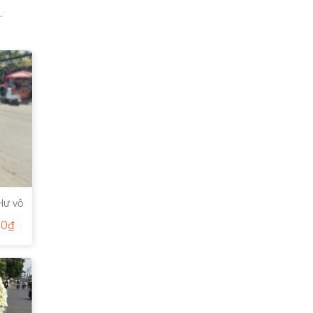
.
Hư vô
00
₫