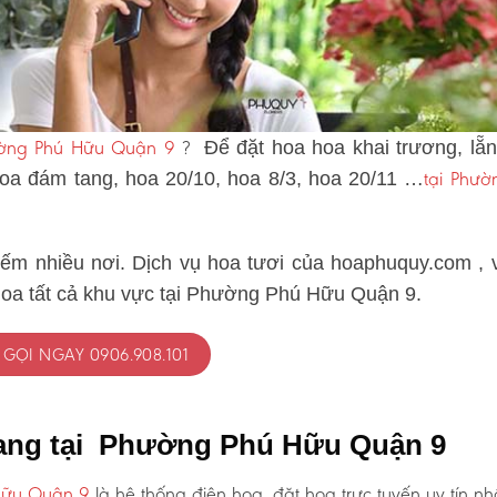
hường Phú Hữu Quận 9
?
Để đặt hoa hoa khai trương, lẵ
tại Phườ
 hoa đám tang, hoa 20/10, hoa 8/3, hoa 20/11 …
iếm nhiều nơi. Dịch vụ hoa tươi của hoaphuquy.com , 
 hoa tất cả khu vực tại Phường Phú Hữu Quận 9.
GỌI NGAY 0906.908.101
tang tại Phường Phú Hữu Quận 9
Hữu Quận 9
là hệ thống điện hoa, đặt hoa trực tuyến uy tín nh