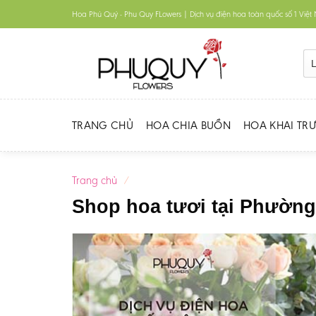
Skip
Hoa Phú Quý - Phu Quy FLowers | Dịch vụ điện hoa toàn quốc số 1 Việ
to
content
TRANG CHỦ
HOA CHIA BUỒN
HOA KHAI TR
Trang chủ
/
Shop hoa tươi tại Phườn