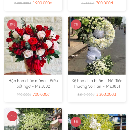
1.900.000
₫
700.000
₫
2.100.000
₫
812.000
₫
-11%
-7%
Hộp hoa chúc mừng – Điều
Kệ hoa chia buồn – Nỗi Tiếc
bất ngờ – Ms:3882
Thương Vô Hạn – Ms:3851
700.000
₫
3.300.000
₫
790.000
₫
3.540.000
₫
-7%
-8%