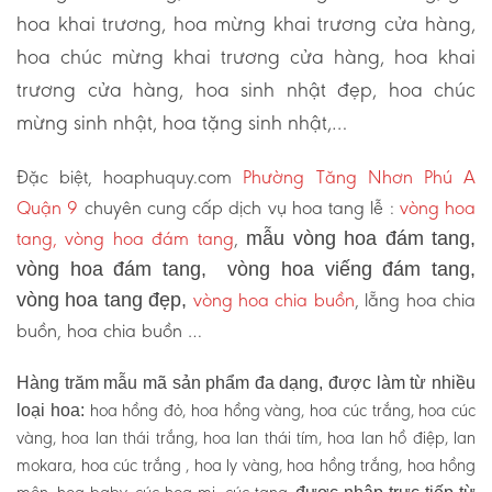
hoa khai trương, hoa mừng khai trương cửa hàng,
hoa chúc mừng khai trương cửa hàng, hoa khai
trương cửa hàng, hoa sinh nhật đẹp, hoa chúc
mừng sinh nhật, hoa tặng sinh nhật,…
Đặc biệt, hoaphuquy.com
Phường Tăng Nhơn Phú A
Quận 9
chuyên cung cấp dịch vụ hoa tang lễ :
vòng hoa
tang, vòng hoa đám tang
,
mẫu vòng hoa đám tang,
vòng hoa đám tang, vòng hoa viếng đám tang,
vòng hoa chia buồn
, lẵng hoa chia
vòng hoa tang đẹp,
buồn, hoa chia buồn …
Hàng trăm mẫu mã sản phẩm đa dạng, được làm từ nhiều
hoa hồng đỏ, hoa hồng vàng, hoa cúc trắng, hoa cúc
loại hoa:
vàng, hoa lan thái trắng, hoa lan thái tím, hoa lan hồ điệp, lan
mokara, hoa cúc trắng , hoa ly vàng, hoa hồng trắng, hoa hồng