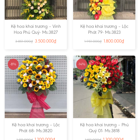
Kệ hoa khai trương – Vinh
Kệ hoa khai trương – Lộc
Hoa Phú Quý- Ms:3827
Phát 79- Ms:3823
3.500.000
₫
1.800.000
₫
3.851.000
₫
1.951.000
₫
-8%
-14%
Kệ hoa khai trương – Lộc
Kệ hoa khai trương – Phú
Phát 68- Ms:3820
Quý 01- Ms:3818
1.200.000
₫
1.300.000
₫
1.311.000
₫
1.511.000
₫