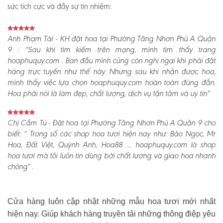
sức tích cực và đầy sự tín nhiệm:
Anh Phạm Tài - KH đặt hoa tại Phường Tăng Nhơn Phú A Quận
9 :
“Sau khi tìm kiếm trên mạng, mình tìm thấy trang
hoaphuquy.com . Ban đầu mình cũng còn nghi ngại khi phải đặt
hàng trực tuyến như thế này. Nhưng sau khi nhận được hoa,
mình thấy việc lựa chọn hoaphuquy.com hoàn toàn đúng đắn.
Hoa phải nói là làm đẹp, chất lượng, dịch vụ tận tâm và uy tín"
Chị Cẩm Tú - Đặt hoa tại Phường Tăng Nhơn Phú A Quận 9 cho
biết:
“ Trong số các shop hoa tươi hiện nay như: Bảo Ngọc, Mr
Hoa, Đất Việt, Quỳnh Anh, Hoa88 .... hoaphuquy.com là shop
hoa tươi mà tôi luôn tin dùng bởi chất lượng và giao hoa nhanh
chóng" .
Cửa hàng luôn cập nhật những mẫu hoa tươi mới nhất
hiện nay. Giúp khách hàng truyền tải những thông điệp yêu