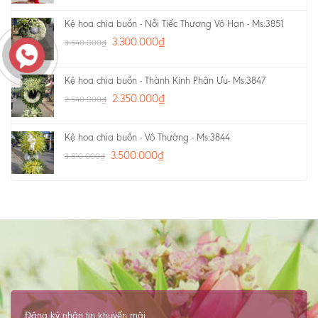
Kệ hoa chia buồn - Nỗi Tiếc Thương Vô Hạn - Ms:3851
3.300.000
₫
3.540.000
₫
Kệ hoa chia buồn - Thành Kính Phân Ưu- Ms:3847
2.350.000
₫
2.540.000
₫
Kệ hoa chia buồn - Vô Thường - Ms:3844
3.500.000
₫
3.810.000
₫
Đăng ký nhận tin khuyến mãi