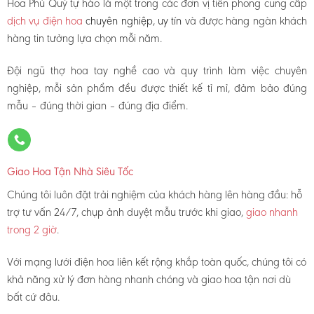
Hoa Phú Quý tự hào là một trong các đơn vị tiên phong cung cấp
dịch vụ điện hoa
chuyên nghiệp, uy tín
và được hàng ngàn khách
hàng tin tưởng lựa chọn mỗi năm.
Đội ngũ thợ hoa tay nghề cao và quy trình làm việc chuyên
nghiệp, mỗi sản phẩm đều được thiết kế tỉ mỉ, đảm bảo đúng
mẫu – đúng thời gian – đúng địa điểm.
Giao Hoa Tận Nhà Siêu Tốc
Chúng tôi luôn đặt trải nghiệm của khách hàng lên hàng đầu: hỗ
trợ tư vấn 24/7, chụp ảnh duyệt mẫu trước khi giao,
giao nhanh
trong 2 giờ
.
Với mạng lưới điện hoa liên kết rộng khắp toàn quốc, chúng tôi có
khả năng xử lý đơn hàng nhanh chóng và giao hoa tận nơi dù
bất cứ đâu.