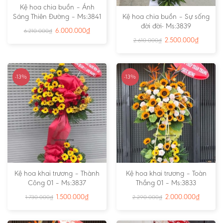
Kệ hoa chia buồn – Ánh
Sáng Thiên Đường – Ms:3841
Kệ hoa chia buồn – Sự sống
đời đời- Ms:3839
6.000.000
₫
6.210.000
₫
2.500.000
₫
2.610.000
₫
-13%
-13%
Kệ hoa khai trương – Thành
Kệ hoa khai trương – Toàn
Công 01 – Ms:3837
Thắng 01 – Ms:3833
1.500.000
₫
2.000.000
₫
1.730.000
₫
2.290.000
₫