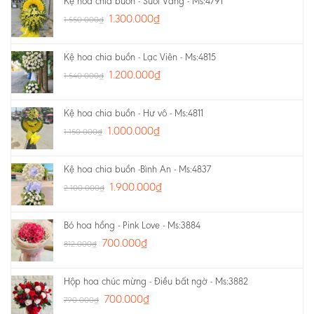
Kệ hoa chia buồn - Suối Vàng - Ms:4791
1.300.000
₫
1.550.000
₫
Kệ hoa chia buồn - Lạc Viên - Ms:4815
1.200.000
₫
1.540.000
₫
Kệ hoa chia buồn - Hư vô - Ms:4811
1.000.000
₫
1.150.000
₫
Kệ hoa chia buồn -Bình An - Ms:4837
1.900.000
₫
2.100.000
₫
Bó hoa hồng - Pink Love - Ms:3884
700.000
₫
812.000
₫
Hộp hoa chúc mừng - Điều bất ngờ - Ms:3882
700.000
₫
790.000
₫