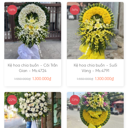
-16%
-16%
Kệ hoa chia buồn – Cõi Trần
Kệ hoa chia buồn – Suối
Gian – Ms:4724
Vàng – Ms:4791
1.300.000
₫
1.300.000
₫
1.550.000
₫
1.550.000
₫
-22%
-13%