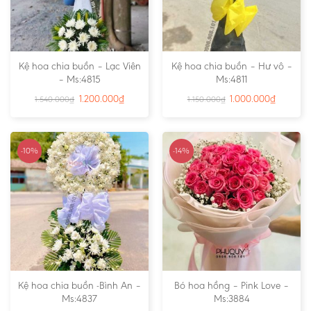
Kệ hoa chia buồn – Lạc Viên
Kệ hoa chia buồn – Hư vô –
– Ms:4815
Ms:4811
1.200.000
₫
1.000.000
₫
1.540.000
₫
1.150.000
₫
-10%
-14%
Kệ hoa chia buồn -Bình An –
Bó hoa hồng – Pink Love –
Ms:4837
Ms:3884