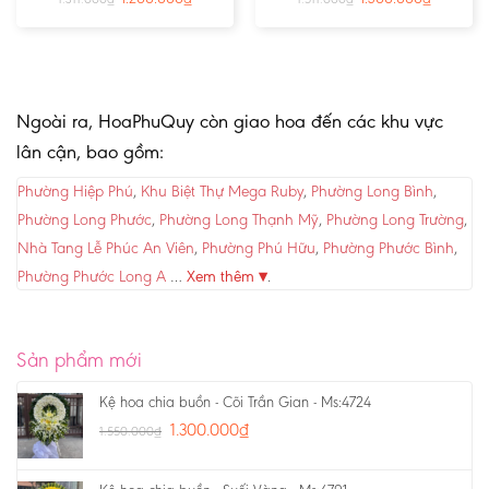
Ngoài ra, HoaPhuQuy còn giao hoa đến các khu vực
lân cận, bao gồm:
Phường Hiệp Phú
,
Khu Biệt Thự Mega Ruby
,
Phường Long Bình
,
Phường Long Phước
,
Phường Long Thạnh Mỹ
,
Phường Long Trường
,
Nhà Tang Lễ Phúc An Viên
,
Phường Phú Hữu
,
Phường Phước Bình
,
Phường Phước Long A
…
Xem thêm ▾
.
Sản phẩm mới
Kệ hoa chia buồn - Cõi Trần Gian - Ms:4724
1.300.000
₫
1.550.000
₫