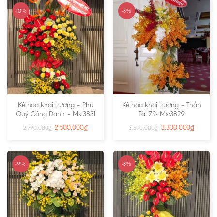
-10%
-8%
Kệ hoa khai trương – Phú
Kệ hoa khai trương – Thần
Quý Công Danh – Ms:3831
Tài 79- Ms:3829
2.500.000
₫
3.300.000
₫
2.790.000
₫
3.590.000
₫
-9%
-8%