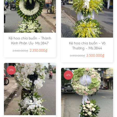
Kệ hoa chia buồn – Thành
Kính Phân Ưu- Ms:3847
Kệ hoa chia buồn – Vô
Thường – Ms:3844
2.350.000
₫
2.540.000
₫
3.500.000
₫
3.810.000
₫
-3%
-4%