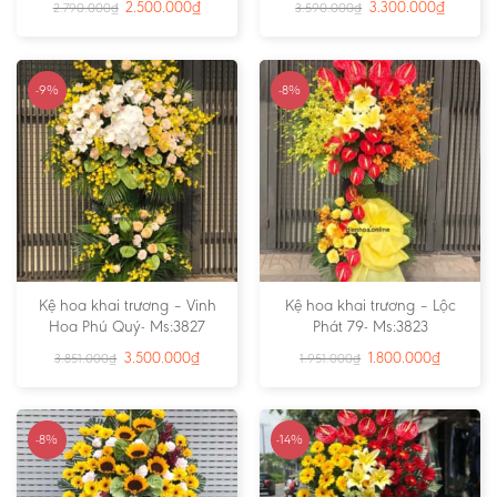
2.500.000
₫
3.300.000
₫
2.790.000
₫
3.590.000
₫
-9%
-8%
Kệ hoa khai trương – Vinh
Kệ hoa khai trương – Lộc
Hoa Phú Quý- Ms:3827
Phát 79- Ms:3823
3.500.000
₫
1.800.000
₫
3.851.000
₫
1.951.000
₫
-8%
-14%