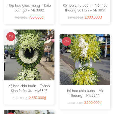
Hộp hoa chúc mừng – Điều
Kệ hoa chia buồn – Nỗi Tiếc
bất ngờ – Ms:3882
Thương Vô Hạn – Ms:3851
700.000
₫
3.300.000
₫
790.000
₫
3.540.000
₫
-7%
-8%
Kệ hoa chia buồn – Thành
Kính Phân Ưu- Ms:3847
Kệ hoa chia buồn – Vô
Thường – Ms:3844
2.350.000
₫
2.540.000
₫
3.500.000
₫
3.810.000
₫