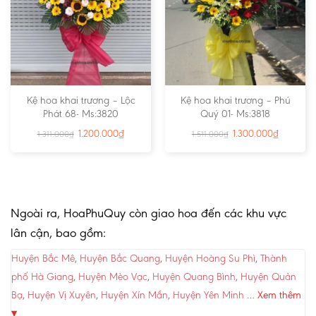
Kệ hoa khai trương – Lộc
Kệ hoa khai trương – Phú
Phát 68- Ms:3820
Quý 01- Ms:3818
1.200.000
₫
1.300.000
₫
1.311.000
₫
1.511.000
₫
Ngoài ra, HoaPhuQuy còn giao hoa đến các khu vực
lân cận, bao gồm:
Huyện Bắc Mê
,
Huyện Bắc Quang
,
Huyện Hoàng Su Phì
,
Thành
phố Hà Giang
,
Huyện Mèo Vạc
,
Huyện Quang Bình
,
Huyện Quản
Bạ
,
Huyện Vị Xuyên
,
Huyện Xín Mần
,
Huyện Yên Minh
…
Xem thêm
▾
.