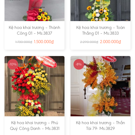
Kệ hoa khai trương – Thành
Kệ hoa khai trương – Toàn
Công 01 – Ms:3837
Thắng 01 – Ms:3833
1.500.000
₫
2.000.000
₫
1.730.000
₫
2.290.000
₫
-10%
-8%
Kệ hoa khai trương – Phú
Kệ hoa khai trương – Thần
Quý Công Danh – Ms:3831
Tài 79- Ms:3829