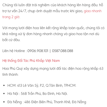
Chúng tôi luôn đặt trải nghiệm của khách hàng lên hàng đầu: hỗ
trợ tư vấn 24/7, chụp ảnh duyệt mẫu trước khi giao,
giao nhanh
trong 2 giờ
.
Với mạng lưới điện hoa liên kết rộng khắp toàn quốc, chúng tôi có
khả năng xử lý đơn hàng nhanh chóng và giao hoa tận nơi dù
bất cứ đâu.
Liên hệ Hotline :
0906.908.101 | 0587.088.088
Hệ thống Đối Tác Phủ Khắp Việt Nam
Hoa Phú Quý xây dựng mạng lưới đối tác điện hoa rộng khắp 63
tỉnh thành:
HCM: 413 Lê Văn Sỹ, P.2, Q.Tân Bình, TPHCM.
Hà Nội : 56B Trần Phú, Ba Đình, Hà Nội.
Đà Nẵng : 486 Điện Biên Phủ, Thanh Khê, Đà Nẵng