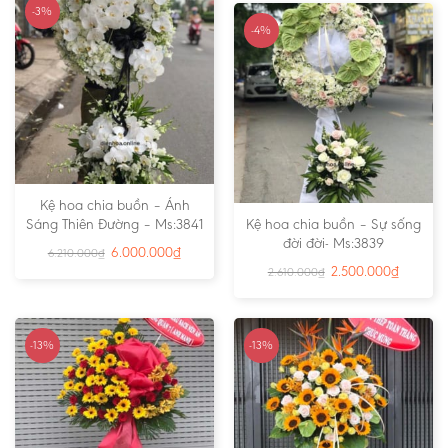
-3%
-4%
Kệ hoa chia buồn – Ánh
Sáng Thiên Đường – Ms:3841
Kệ hoa chia buồn – Sự sống
đời đời- Ms:3839
6.000.000
₫
6.210.000
₫
2.500.000
₫
2.610.000
₫
-13%
-13%