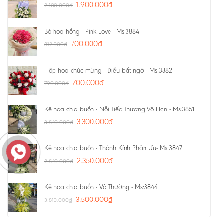
1.900.000
₫
2.100.000
₫
Bó hoa hồng - Pink Love - Ms:3884
700.000
₫
812.000
₫
Hộp hoa chúc mừng - Điều bất ngờ - Ms:3882
700.000
₫
790.000
₫
Kệ hoa chia buồn - Nỗi Tiếc Thương Vô Hạn - Ms:3851
3.300.000
₫
3.540.000
₫
Kệ hoa chia buồn - Thành Kính Phân Ưu- Ms:3847
2.350.000
₫
2.540.000
₫
Kệ hoa chia buồn - Vô Thường - Ms:3844
3.500.000
₫
3.810.000
₫