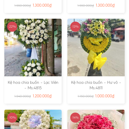
1.300.000
₫
1.300.000
₫
1.550.000
₫
1.550.000
₫
-22%
-13%
Kệ hoa chia buồn – Lạc Viên
Kệ hoa chia buồn – Hư vô –
– Ms:4815
Ms:4811
1.200.000
₫
1.000.000
₫
1.540.000
₫
1.150.000
₫
-10%
-14%