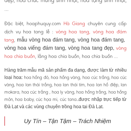
đẹp, hoa chúc mừng sinh nhật, hoa tặng sinh nhật,
…
Đặc biệt, hoaphuquy.com
Hà Giang
chuyên cung cấp
dịch vụ hoa tang lễ :
vòng hoa tang, vòng hoa đám
tang
,
mẫu vòng hoa đám tang, vòng hoa đám tang,
vòng
vòng hoa viếng đám tang, vòng hoa tang đẹp,
hoa chia buồn
, lẵng hoa chia buồn, hoa chia buồn …
Hàng trăm mẫu mã sản phẩm đa dạng, được làm từ nhiều
hoa hồng đỏ, hoa hồng vàng, hoa cúc trắng, hoa cúc
loại hoa:
vàng, hoa lan thái trắng, hoa lan thái tím, hoa lan hồ điệp, lan
mokara, hoa cúc trắng , hoa ly vàng, hoa hồng trắng, hoa hồng
môn, hoa baby, cúc họa mi, cúc tana.
.được nhập trực tiếp từ
Đà Lạt và các vùng chuyên trồng hoa tại Đà Lạt.
Uy Tín – Tận Tậm – Trách Nhiệm