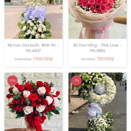
Kệ hoa chia buồn -Bình An –
Bó hoa hồng – Pink Love –
Ms:4837
Ms:3884
1.900.000
₫
700.000
₫
2.100.000
₫
812.000
₫
-11%
-7%